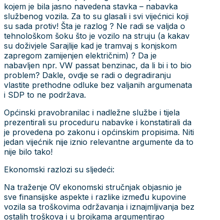
kojem je bila jasno navedena stavka – nabavka
službenog vozila. Za to su glasali i svi vijećnici koji
su sada protiv! Šta je razlog ? Ne radi se valjda o
tehnološkom šoku što je vozilo na struju (a kakav
su doživjele Sarajlije kad je tramvaj s konjskom
zapregom zamijenjen električnim) ? Da je
nabavljen npr. VW passat benzinac, da li bi i to bio
problem? Dakle, ovdje se radi o degradiranju
vlastite prethodne odluke bez valjanih argumenata
i SDP to ne podržava.
Općinski pravobranilac i nadležne službe i tijela
prezentirali su proceduru nabavke i konstatirali da
je provedena po zakonu i općinskim propisima. Niti
jedan vijećnik nije iznio relevantne argumente da to
nije bilo tako!
Ekonomski razlozi su sljedeći:
Na traženje OV ekonomski stručnjak objasnio je
sve finansijske aspekte i razlike između kupovine
vozila sa troškovima održavanja i iznajmljivanja bez
ostalih troškova i u brojkama argumentirao