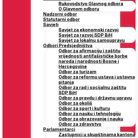
Rukovodstvo Glavnog odbora
O Glavnom odboru
Nadzorni odbor
Statutarni odbor
Savjeti
Savjet za ekonomski razvoj
Savjet za razvoj SDP BiH
Savjet za lokalnu samoupravu
Odbori Predsjedništva
Odbor za afirmaciju i zaštitu
vrijednosti antifašističke borbe
naroda i narodnosti Bosne i
Hercegovine
Odbor za turizam
Odbor za reformu ustava i ustavna
pitanja
Odbor za rad i socijalnu zaštitu
SDP BiH
Odbor za pravdu i državnu upravu
Odbor za okoliš
Odbor za sport i kulturu
Odbor za nauku i tehnologiju
Odbor za obrazovanje i nauku
Odbor za zdravstvo
Parlamentarci
Zastupnici u skupštinama kantona