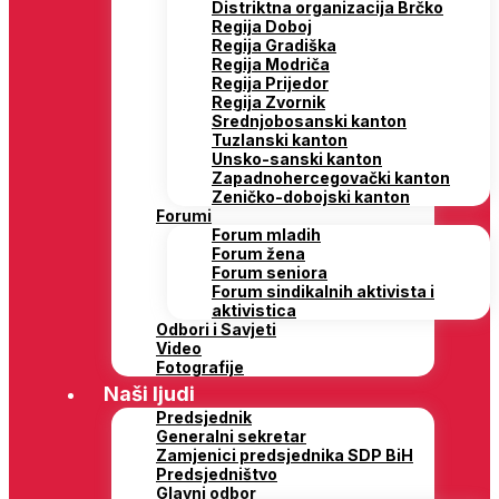
Distriktna organizacija Brčko
Regija Doboj
Regija Gradiška
Regija Modriča
Regija Prijedor
Regija Zvornik
Srednjobosanski kanton
Tuzlanski kanton
Unsko-sanski kanton
Zapadnohercegovački kanton
Zeničko-dobojski kanton
Forumi
Forum mladih
Forum žena
Forum seniora
Forum sindikalnih aktivista i
aktivistica
Odbori i Savjeti
Video
Fotografije
Naši ljudi
Predsjednik
Generalni sekretar
Zamjenici predsjednika SDP BiH
Predsjedništvo
Glavni odbor