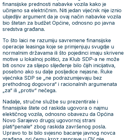
finansijske prednosti nabavke vozila kako je
učinjeno sa električnim. Niti jedan vijećnik nije iznio
ubjedljiv argument da je ovaj način nabavke vozila
bio štetan za budžet Općine, odnosno po javna
sredstva građana.
To što laici ne razumiju savremene finansijske
operacije leasinga koje se primjenjuju svugdje u
normalnim državama ili što pojedinci imaju skrivene
motive u lokalnoj politici, za Klub SDP-a ne može
biti osnov za slijepo slijeđenje bilo čijih inicijativa,
posebno ako su dalje posljedice nejasne. Ruke
vijećnika SDP se „ne podrazumijevaju bez
prethodnog dogovora“ i racionalnih argumenata
„za“ ili „protiv“ nečega.
Nadalje, stručne službe su prezentirale i
finansijske štete od raskida ugovora o najmu
elektičnog vozila, odnosno obavezu da Općina
Novo Sarajevo drugoj ugovornoj strani
plati“penale“ zbog raskida završenog posla.
Upravo to bi bilo svjesno bacanje javnog novca
građana, pri čemu kroz rasprave u OV nije