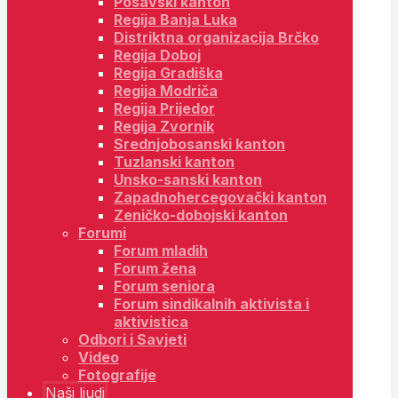
Posavski kanton
Regija Banja Luka
Distriktna organizacija Brčko
Regija Doboj
Regija Gradiška
Regija Modriča
Regija Prijedor
Regija Zvornik
Srednjobosanski kanton
Tuzlanski kanton
Unsko-sanski kanton
Zapadnohercegovački kanton
Zeničko-dobojski kanton
Forumi
Forum mladih
Forum žena
Forum seniora
Forum sindikalnih aktivista i
aktivistica
Odbori i Savjeti
Video
Fotografije
Naši ljudi