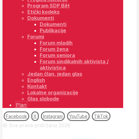
Program SDP BiH
Etički kodeks
Dokumenti
Dokumenti
Publikacije
Forumi
Forum mladih
Forum žena
Forum seniora
Forum sindikalnih aktivista /
aktivistica
Jedan član, jedan glas
English
Kontakt
Lokalne organizacije
Glas slobode
Plan
Facebook
X
Instagram
YouTube
TikTok
© Sva prava pridržana 2026