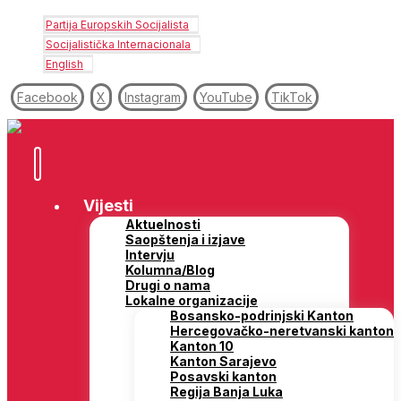
Partija Europskih Socijalista
Socijalistička Internacionala
English
Facebook
X
Instagram
YouTube
TikTok
Vijesti
Aktuelnosti
Saopštenja i izjave
Intervju
Kolumna/Blog
Drugi o nama
Lokalne organizacije
Bosansko-podrinjski Kanton
Hercegovačko-neretvanski kanton
Kanton 10
Kanton Sarajevo
Posavski kanton
Regija Banja Luka