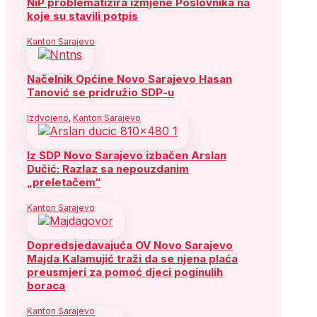
NiP problematizira izmjene Poslovnika na
koje su stavili potpis
Kanton Sarajevo
Načelnik Općine Novo Sarajevo Hasan
Tanović se pridružio SDP-u
Izdvojeno
,
Kanton Sarajevo
Iz SDP Novo Sarajevo izbačen Arslan
Dučić: Razlaz sa nepouzdanim
„preletačem“
Kanton Sarajevo
Dopredsjedavajuća OV Novo Sarajevo
Majda Kalamujić traži da se njena plaća
preusmjeri za pomoć djeci poginulih
boraca
Kanton Sarajevo