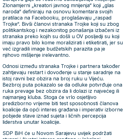
Zlonamjerni „kreatori javnog mnijenja“ koji „glas
naroda“ definiraju na osnovu komentara svojih
pratilaca na Facebooku, proglašavaju „raspad
Trojke“. Bivši članovi stranaka Trojke koji su zbog
politikantskog i nezakonitog ponašanja izbačeni iz
stranaka preko kojih su došli u OV posljedji su koji
imaju pravo bilo kome moralizirati i etiketirati, jer su
već izgradili image budžetskih parazita pa je
njihovo mišljenje irelevantno.
Odnosi između stranaka Trojke i partnera također
zahtjevaju restart i dovođenje u stanje saradnje na
istoj ravni bez obzira na broj ruku u Vijeću.
Bezbroj puta pokazalo se da odluke potvrđuje ona
ruka prevage bez obzira da li dolazi iz najvećeg ili
najmanjeg kluba. Stoga će vrlo osjetljivo
predizborno vrijeme biti test sposobnosti članova
koalicije da opći interes građana i imperativ izborne
pobjede stave iznad sujeta i ličnih percepcija
liderstva unutar koalicije.
SDP BiH će u Novom Sarajevu uvijek podržati