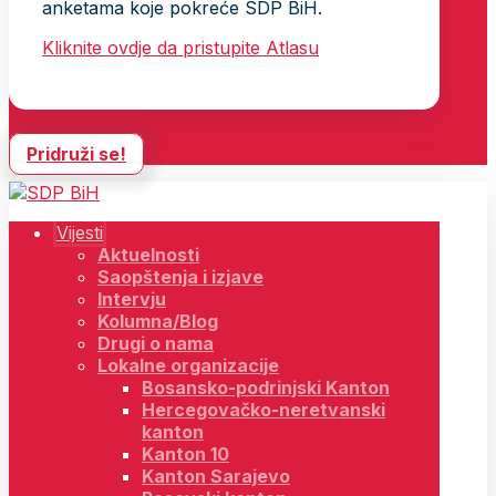
anketama koje pokreće SDP BiH.
Kliknite ovdje da pristupite Atlasu
Pridruži se!
Vijesti
Aktuelnosti
Saopštenja i izjave
Intervju
Kolumna/Blog
Drugi o nama
Lokalne organizacije
Bosansko-podrinjski Kanton
Hercegovačko-neretvanski
kanton
Kanton 10
Kanton Sarajevo