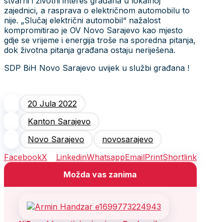
stvarni i životni interes građana u lokalnoj
zajednici, a rasprava o električnom automobilu to
nije. „Slučaj električni automobil“ nažalost
kompromitirao je OV Novo Sarajevo kao mjesto
gdje se vrijeme i energija troše na sporedna pitanja,
dok životna pitanja građana ostaju neriješena.
SDP BiH Novo Sarajevo uvijek u službi građana !
20 Jula 2022
Kanton Sarajevo
Novo Sarajevo
novosarajevo
Facebook
X
Linkedin
Whatsapp
Email
Print
Shortlink
Možda vas zanima