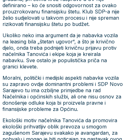
definirano – ko će snositi odgovornost za ovako
prouzrokovanu finansijsku štetu. Klub SDP-a nije
želio sudjelovati u takvom procesu i nije spreman
rizikovati finansijsku štetu po budžet.
Ukoliko neko ima argument da je nabavka vozila
na leasing bila „štetan ugovor“, a što je krivično
djelo, onda treba podnijeti krivičnu prijavu protiv
načelnika Tanovića i ekipe koja je kreirala
nabavku. Sve ostalo je populistička priča na
granici klevete.
Moralni, politički i medijski aspekti nabavke vozila
su zapravo ovdje dominantni problemi i SDP Novo
Sarajevo tu ima ozbiljne primjedbe na rad
Načelnika i općinskih službi, ali one nisu osnov za
donošenje odluke koja bi proizvela pravne i
finansijske probleme za Općinu.
Ekološki motiv načelnika Tanovića da promovira
ekološki prihvatljiv oblik prevoza u smogom
zagušenom Sarajevu svakako je avangardan, za
pohvalu i mogao je biti poticajan za nastavak ovog