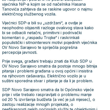
vijećnika NiP-a kojim se od načelnika Hasana
Tanovića zahtjeva da se raskine ugovor o najmu
električnog službenog vozila.
Vijećnici SDP-a bili su „uzdržani“, a ovdje je
neophodno objasniti razloge ovakvog stava kako
bi se odbacili netačni, primitivni i podrivački
komentari o „raspadu Trojke“ i raskrinkali
populistički i sitnointeresni motivi pojedinih vijećnika
OV Novo Sarajevo te spriječila pogrešna
percepcija javnosti.
Prije svega, građani trebaju znati da Klub SDP u
OV Novo Sarajevo smatra da postoje mnogo bitnija
pitanja i problemi građana u ovoj općini i insistira
na njihovom rješavanju. Električno vozilo je u
suštini sporedna stvar i pitanje je da li je problem.
SDP Novo Sarajevo smatra da bi Općinsko vijeće
prije i više trebalo raspravljati o problemu manje
od 20 % izvršenja budžeta (a već je juli mjesec), o
zastoju realizacije mnogih projekata, o
neefikasnosti nekih općinskih službi te objektivnim i