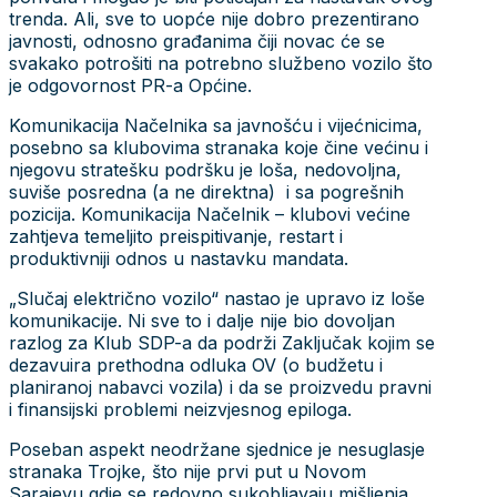
trenda. Ali, sve to uopće nije dobro prezentirano
javnosti, odnosno građanima čiji novac će se
svakako potrošiti na potrebno službeno vozilo što
je odgovornost PR-a Općine.
Komunikacija Načelnika sa javnošću i vijećnicima,
posebno sa klubovima stranaka koje čine većinu i
njegovu stratešku podršku je loša, nedovoljna,
suviše posredna (a ne direktna) i sa pogrešnih
pozicija. Komunikacija Načelnik – klubovi većine
zahtjeva temeljito preispitivanje, restart i
produktivniji odnos u nastavku mandata.
„Slučaj električno vozilo“ nastao je upravo iz loše
komunikacije. Ni sve to i dalje nije bio dovoljan
razlog za Klub SDP-a da podrži Zaključak kojim se
dezavuira prethodna odluka OV (o budžetu i
planiranoj nabavci vozila) i da se proizvedu pravni
i finansijski problemi neizvjesnog epiloga.
Poseban aspekt neodržane sjednice je nesuglasje
stranaka Trojke, što nije prvi put u Novom
Sarajevu gdje se redovno sukobljavaju mišljenja.