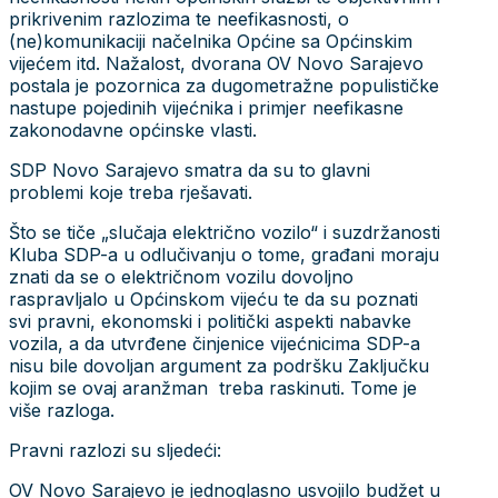
prikrivenim razlozima te neefikasnosti, o
(ne)komunikaciji načelnika Općine sa Općinskim
vijećem itd. Nažalost, dvorana OV Novo Sarajevo
postala je pozornica za dugometražne populističke
nastupe pojedinih vijećnika i primjer neefikasne
zakonodavne općinske vlasti.
SDP Novo Sarajevo smatra da su to glavni
problemi koje treba rješavati.
Što se tiče „slučaja električno vozilo“ i suzdržanosti
Kluba SDP-a u odlučivanju o tome, građani moraju
znati da se o električnom vozilu dovoljno
raspravljalo u Općinskom vijeću te da su poznati
svi pravni, ekonomski i politički aspekti nabavke
vozila, a da utvrđene činjenice vijećnicima SDP-a
nisu bile dovoljan argument za podršku Zaključku
kojim se ovaj aranžman treba raskinuti. Tome je
više razloga.
Pravni razlozi su sljedeći:
OV Novo Sarajevo je jednoglasno usvojilo budžet u