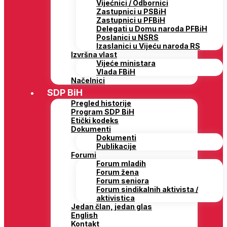
Vijećnici / Odbornici
Zastupnici u PSBiH
Zastupnici u PFBiH
Delegati u Domu naroda PFBiH
Poslanici u NSRS
Izaslanici u Vijeću naroda RS
Izvršna vlast
Vijeće ministara
Vlada FBiH
Načelnici
SDP BiH
Pregled historije
Program SDP BiH
Etički kodeks
Dokumenti
Dokumenti
Publikacije
Forumi
Forum mladih
Forum žena
Forum seniora
Forum sindikalnih aktivista /
aktivistica
Jedan član, jedan glas
English
Kontakt