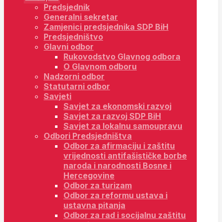
Predsjednik
Generalni sekretar
Zamjenici predsjednika SDP BiH
Predsjedništvo
Glavni odbor
Rukovodstvo Glavnog odbora
O Glavnom odboru
Nadzorni odbor
Statutarni odbor
Savjeti
Savjet za ekonomski razvoj
Savjet za razvoj SDP BiH
Savjet za lokalnu samoupravu
Odbori Predsjedništva
Odbor za afirmaciju i zaštitu
vrijednosti antifašističke borbe
naroda i narodnosti Bosne i
Hercegovine
Odbor za turizam
Odbor za reformu ustava i
ustavna pitanja
Odbor za rad i socijalnu zaštitu