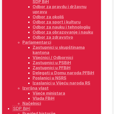
SDP BiH
Odbor za pravdu i državnu
upravu
Odbor za okoliš
Odbor za sport i kulturu
Odbor za nauku i tehnologiju
Odbor za obrazovanje i nauku
Odbor za zdravstvo
Parlamentarci
Zastupnici u skupštinama
kantona
Vijećnici / Odbornici
Zastupnici u PSBiH
Zastupnici u PFBiH
Delegati u Domu naroda PFBiH
Poslanici u NSRS
Izaslanici u Vijeću naroda RS
Izvršna vlast
Vijeće ministara
Vlada FBiH
Načelnici
SDP BiH
Pregled historije