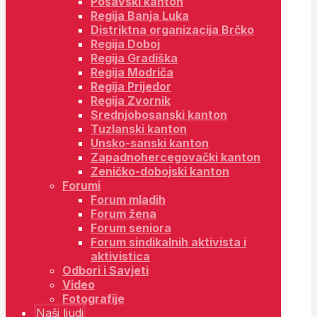
Posavski kanton
Regija Banja Luka
Distriktna organizacija Brčko
Regija Doboj
Regija Gradiška
Regija Modriča
Regija Prijedor
Regija Zvornik
Srednjobosanski kanton
Tuzlanski kanton
Unsko-sanski kanton
Zapadnohercegovački kanton
Zeničko-dobojski kanton
Forumi
Forum mladih
Forum žena
Forum seniora
Forum sindikalnih aktivista i
aktivistica
Odbori i Savjeti
Video
Fotografije
Naši ljudi