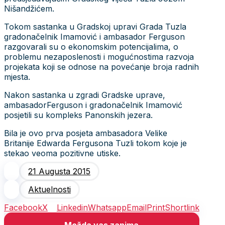
Nišandžićem.
Tokom sastanka u Gradskoj upravi Grada Tuzla
gradonačelnik Imamović i ambasador Ferguson
razgovarali su o ekonomskim potencijalima, o
problemu nezaposlenosti i mogućnostima razvoja
projekata koji se odnose na povećanje broja radnih
mjesta.
Nakon sastanka u zgradi Gradske uprave,
ambasadorFerguson i gradonačelnik Imamović
posjetili su kompleks Panonskih jezera.
Bila je ovo prva posjeta ambasadora Velike
Britanije Edwarda Fergusona Tuzli tokom koje je
stekao veoma pozitivne utiske.
21 Augusta 2015
Aktuelnosti
Facebook
X
Linkedin
Whatsapp
Email
Print
Shortlink
Možda vas zanima