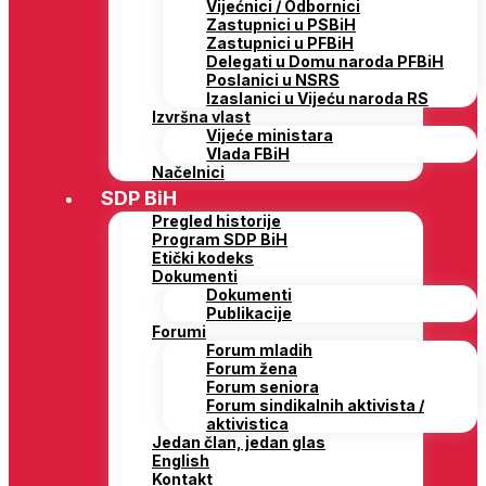
Vijećnici / Odbornici
Zastupnici u PSBiH
Zastupnici u PFBiH
Delegati u Domu naroda PFBiH
Poslanici u NSRS
Izaslanici u Vijeću naroda RS
Izvršna vlast
Vijeće ministara
Vlada FBiH
Načelnici
SDP BiH
Pregled historije
Program SDP BiH
Etički kodeks
Dokumenti
Dokumenti
Publikacije
Forumi
Forum mladih
Forum žena
Forum seniora
Forum sindikalnih aktivista /
aktivistica
Jedan član, jedan glas
English
Kontakt