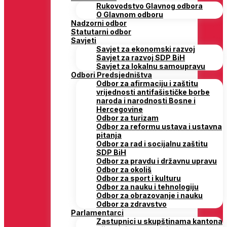
Rukovodstvo Glavnog odbora
O Glavnom odboru
Nadzorni odbor
Statutarni odbor
Savjeti
Savjet za ekonomski razvoj
Savjet za razvoj SDP BiH
Savjet za lokalnu samoupravu
Odbori Predsjedništva
Odbor za afirmaciju i zaštitu
vrijednosti antifašističke borbe
naroda i narodnosti Bosne i
Hercegovine
Odbor za turizam
Odbor za reformu ustava i ustavna
pitanja
Odbor za rad i socijalnu zaštitu
SDP BiH
Odbor za pravdu i državnu upravu
Odbor za okoliš
Odbor za sport i kulturu
Odbor za nauku i tehnologiju
Odbor za obrazovanje i nauku
Odbor za zdravstvo
Parlamentarci
Zastupnici u skupštinama kantona