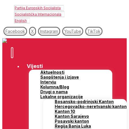
Partija Europskih Socijalista
Socijalistička Internacionala
English
Facebook
X
Instagram
YouTube
TikTok
Vijesti
Aktuelnosti
Saopštenja i izjave
Intervju
Kolumna/Blog
Drugi o nama
Lokalne organizacije
Bosansko-podrinjski Kanton
Hercegovačko-neretvanski kanton
Kanton 10
Kanton Sarajevo
Posavski kanton
Regija Banja Luka