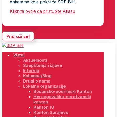
anketama koje pokreće SDP BiH.
Kliknite ovdje da pristupite Atlasu
Pridruži se!
Vijesti
Aktuelnosti
Saopštenja i izjave
Intervju
Kolumna/Blog
Drugi o nama
Lokalne organizacije
Bosansko-podrinjski Kanton
Hercegovačko-neretvanski
kanton
Kanton 10
Kanton Sarajevo