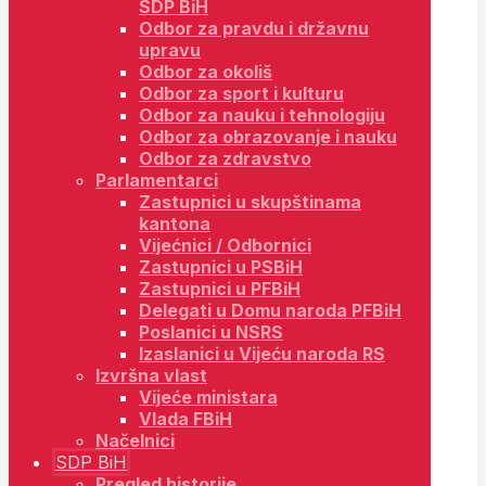
SDP BiH
Odbor za pravdu i državnu
upravu
Odbor za okoliš
Odbor za sport i kulturu
Odbor za nauku i tehnologiju
Odbor za obrazovanje i nauku
Odbor za zdravstvo
Parlamentarci
Zastupnici u skupštinama
kantona
Vijećnici / Odbornici
Zastupnici u PSBiH
Zastupnici u PFBiH
Delegati u Domu naroda PFBiH
Poslanici u NSRS
Izaslanici u Vijeću naroda RS
Izvršna vlast
Vijeće ministara
Vlada FBiH
Načelnici
SDP BiH
Pregled historije