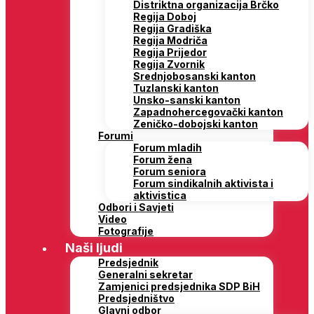
Distriktna organizacija Brčko
Regija Doboj
Regija Gradiška
Regija Modriča
Regija Prijedor
Regija Zvornik
Srednjobosanski kanton
Tuzlanski kanton
Unsko-sanski kanton
Zapadnohercegovački kanton
Zeničko-dobojski kanton
Forumi
Forum mladih
Forum žena
Forum seniora
Forum sindikalnih aktivista i
aktivistica
Odbori i Savjeti
Video
Fotografije
Naši ljudi
Predsjednik
Generalni sekretar
Zamjenici predsjednika SDP BiH
Predsjedništvo
Glavni odbor