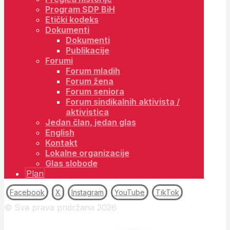
Program SDP BiH
Etički kodeks
Dokumenti
Dokumenti
Publikacije
Forumi
Forum mladih
Forum žena
Forum seniora
Forum sindikalnih aktivista /
aktivistica
Jedan član, jedan glas
English
Kontakt
Lokalne organizacije
Glas slobode
Plan
Facebook
X
Instagram
YouTube
TikTok
© Sva prava pridržana 2026