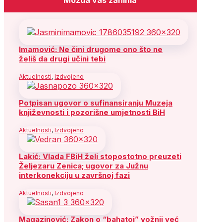
Imamović: Ne čini drugome ono što ne
želiš da drugi učini tebi
Aktuelnosti
,
Izdvojeno
Potpisan ugovor o sufinansiranju Muzeja
književnosti i pozorišne umjetnosti BiH
Aktuelnosti
,
Izdvojeno
Lakić: Vlada FBiH želi stopostotno preuzeti
Željezaru Zenica; ugovor za Južnu
interkonekciju u završnoj fazi
Aktuelnosti
,
Izdvojeno
Magazinović: Zakon o “bahatoj” vožnji već