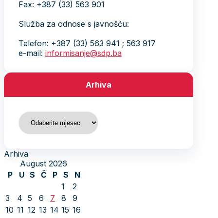
Fax: +387 (33) 563 901
Služba za odnose s javnošću:
Telefon: +387 (33) 563 941 ; 563 917
e-mail:
informisanje@sdp.ba
Arhiva
Arhiva
Arhiva
August 2026
P
U
S
Č
P
S
N
1
2
3
4
5
6
7
8
9
10
11
12
13
14
15
16