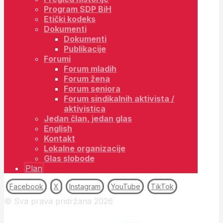
Program SDP BiH
Etički kodeks
Dokumenti
Dokumenti
Publikacije
Forumi
Forum mladih
Forum žena
Forum seniora
Forum sindikalnih aktivista /
aktivistica
Jedan član, jedan glas
English
Kontakt
Lokalne organizacije
Glas slobode
Plan
Facebook
X
Instagram
YouTube
TikTok
© Sva prava pridržana 2026