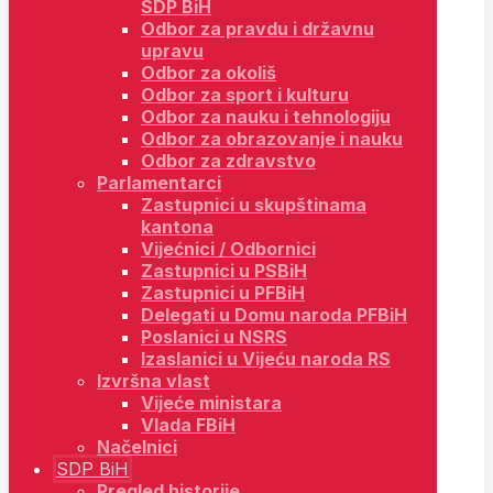
SDP BiH
Odbor za pravdu i državnu
upravu
Odbor za okoliš
Odbor za sport i kulturu
Odbor za nauku i tehnologiju
Odbor za obrazovanje i nauku
Odbor za zdravstvo
Parlamentarci
Zastupnici u skupštinama
kantona
Vijećnici / Odbornici
Zastupnici u PSBiH
Zastupnici u PFBiH
Delegati u Domu naroda PFBiH
Poslanici u NSRS
Izaslanici u Vijeću naroda RS
Izvršna vlast
Vijeće ministara
Vlada FBiH
Načelnici
SDP BiH
Pregled historije