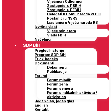
Vijećnici / Odbornici
Zastupnici u PSBiH
Zastupnici u PFBiH
Delegati u Domu naroda PFBiH
Poslanici u NSRS
Izaslanici u Vijeću naroda RS
Izvršna vlast
Vijeće ministara
Vlada FBiH
Načelnici
SDP BiH
Pregled historije
Program SDP BiH
Etički kodeks
Dokumenti
Dokumenti
Publikacije
Forumi
Forum mladih
Forum žena
Forum seniora
Forum sindikalnih aktivista /
aktivistica
Jedan član, jedan glas
English
Kontakt