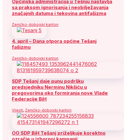
Općinska administracija u Tešnju nastavlja
sa praksom ignorisanja i neobilježavanja
značajnih datuma i tekovina antifašizma
Zeničko-dobojski kanton
4. april – Dana otpora općine Tešanj
fašizmu
Zeničko-dobojski kanton
SDP Tešanj daje punu podršku
predsjedniku Nerminu Nikšiću u
pregovorima oko formiranja nove Vlade
Federacije BiH
Vijesti
,
Zeničko-dobojski kanton
OO SDP BiH Tešanj priželjkuje korektno
ozračje u izbornoj kampanji