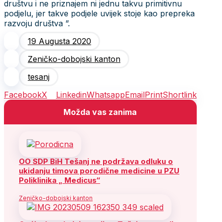
društvu i ne priznajem ni jednu takvu primitivnu
podjelu, jer takve podjele uvijek stoje kao prepreka
razvoju društva ”.
19 Augusta 2020
Zeničko-dobojski kanton
tesanj
Facebook
X
Linkedin
Whatsapp
Email
Print
Shortlink
Možda vas zanima
OO SDP BiH Tešanj ne podržava odluku o
ukidanju timova porodične medicine u PZU
Poliklinika „ Medicus“
Zeničko-dobojski kanton