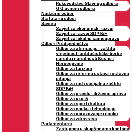
Rukovodstvo Glavnog odbora
O Glavnom odboru
Nadzorni odbor
Statutarni odbor
Savjeti
Savjet za ekonomski razvoj
Savjet za razvoj SDP BiH
Savjet za lokalnu samoupravu
Odbori Predsjedništva
Odbor za afirmaciju i zaštitu
vrijednosti antifašističke borbe
naroda i narodnosti Bosne i
Hercegovine
Odbor za turizam
Odbor za reformu ustava i ustavna
pitanja
Odbor za rad i socijalnu zaštitu
SDP BiH
Odbor za pravdu i državnu upravu
Odbor za okoliš
Odbor za sport i kulturu
Odbor za nauku i tehnologiju
Odbor za obrazovanje i nauku
Odbor za zdravstvo
Parlamentarci
Zastupnici u skupštinama kantona