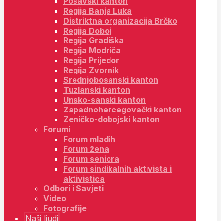
Posavski kanton
Regija Banja Luka
Distriktna organizacija Brčko
Regija Doboj
Regija Gradiška
Regija Modriča
Regija Prijedor
Regija Zvornik
Srednjobosanski kanton
Tuzlanski kanton
Unsko-sanski kanton
Zapadnohercegovački kanton
Zeničko-dobojski kanton
Forumi
Forum mladih
Forum žena
Forum seniora
Forum sindikalnih aktivista i
aktivistica
Odbori i Savjeti
Video
Fotografije
Naši ljudi