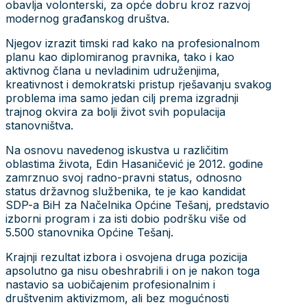
obavlja volonterski, za opće dobru kroz razvoj
modernog građanskog društva.
Njegov izrazit timski rad kako na profesionalnom
planu kao diplomiranog pravnika, tako i kao
aktivnog člana u nevladinim udruženjima,
kreativnost i demokratski pristup rješavanju svakog
problema ima samo jedan cilj prema izgradnji
trajnog okvira za bolji život svih populacija
stanovništva.
Na osnovu navedenog iskustva u različitim
oblastima života, Edin Hasaničević je 2012. godine
zamrznuo svoj radno-pravni status, odnosno
status državnog službenika, te je kao kandidat
SDP-a BiH za Načelnika Općine Tešanj, predstavio
izborni program i za isti dobio podršku više od
5.500 stanovnika Općine Tešanj.
Krajnji rezultat izbora i osvojena druga pozicija
apsolutno ga nisu obeshrabrili i on je nakon toga
nastavio sa uobičajenim profesionalnim i
društvenim aktivizmom, ali bez mogućnosti