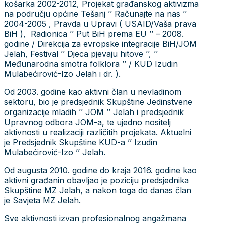
košarka 2002-2012, Projekat građanskog aktivizma
na području općine Tešanj ’’ Računajte na nas ’’
2004-2005 , Pravda u Upravi ( USAID/Vaša prava
BiH ), Radionica ’’ Put BiH prema EU ’’ – 2008.
godine / Direkcija za evropske integracije BiH/JOM
Jelah, Festival ’’ Djeca pjevaju hitove ’’, ’’
Međunarodna smotra folklora ’’ / KUD Izudin
Mulabećirović-Izo Jelah i dr. ).
Od 2003. godine kao aktivni član u nevladinom
sektoru, bio je predsjednik Skupštine Jedinstvene
organizacije mladih ’’ JOM ’’ Jelah i predsjednik
Upravnog odbora JOM-a, te ujedno nositelj
aktivnosti u realizaciji različitih projekata. Aktuelni
je Predsjednik Skupštine KUD-a ’’ Izudin
Mulabećirović-Izo ’’ Jelah.
Od augusta 2010. godine do kraja 2016. godine kao
aktivni građanin obavljao je poziciju predsjednika
Skupštine MZ Jelah, a nakon toga do danas član
je Savjeta MZ Jelah.
Sve aktivnosti izvan profesionalnog angažmana