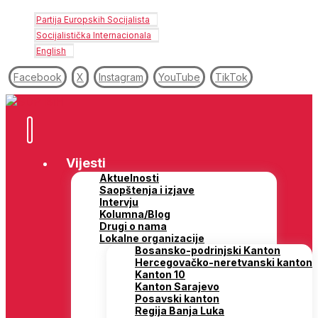
Partija Europskih Socijalista
Socijalistička Internacionala
English
Facebook
X
Instagram
YouTube
TikTok
Vijesti
Aktuelnosti
Saopštenja i izjave
Intervju
Kolumna/Blog
Drugi o nama
Lokalne organizacije
Bosansko-podrinjski Kanton
Hercegovačko-neretvanski kanton
Kanton 10
Kanton Sarajevo
Posavski kanton
Regija Banja Luka