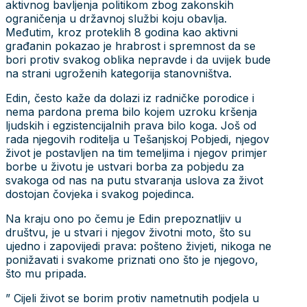
aktivnog bavljenja politikom zbog zakonskih
ograničenja u državnoj službi koju obavlja.
Međutim, kroz proteklih 8 godina kao aktivni
građanin pokazao je hrabrost i spremnost da se
bori protiv svakog oblika nepravde i da uvijek bude
na strani ugroženih kategorija stanovništva.
Edin, često kaže da dolazi iz radničke porodice i
nema pardona prema bilo kojem uzroku kršenja
ljudskih i egzistencijalnih prava bilo koga. Još od
rada njegovih roditelja u Tešanjskoj Pobjedi, njegov
život je postavljen na tim temeljima i njegov primjer
borbe u životu je ustvari borba za pobjedu za
svakoga od nas na putu stvaranja uslova za život
dostojan čovjeka i svakog pojedinca.
Na kraju ono po čemu je Edin prepoznatljiv u
društvu, je u stvari i njegov životni moto, što su
ujedno i zapovijedi prava: pošteno živjeti, nikoga ne
ponižavati i svakome priznati ono što je njegovo,
što mu pripada.
” Cijeli život se borim protiv nametnutih podjela u