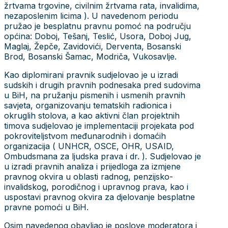
žrtvama trgovine, civilnim žrtvama rata, invalidima,
nezaposlenim licima ). U navedenom periodu
pružao je besplatnu pravnu pomoć na području
općina: Doboj, Tešanj, Teslić, Usora, Doboj Jug,
Maglaj, Žepče, Zavidovići, Derventa, Bosanski
Brod, Bosanski Šamac, Modriča, Vukosavlje.
Kao diplomirani pravnik sudjelovao je u izradi
sudskih i drugih pravnih podnesaka pred sudovima
u BiH, na pružanju pismenih i usmenih pravnih
savjeta, organizovanju tematskih radionica i
okruglih stolova, a kao aktivni član projektnih
timova sudjelovao je implementaciji projekata pod
pokroviteljstvom međunarodnih i domaćih
organizacija ( UNHCR, OSCE, OHR, USAID,
Ombudsmana za ljudska prava i dr. ). Sudjelovao je
u izradi pravnih analiza i prijedloga za izmjene
pravnog okvira u oblasti radnog, penzijsko-
invalidskog, porodičnog i upravnog prava, kao i
uspostavi pravnog okvira za djelovanje besplatne
pravne pomoći u BiH.
Osim navedenog obavljao je poslove moderatora i