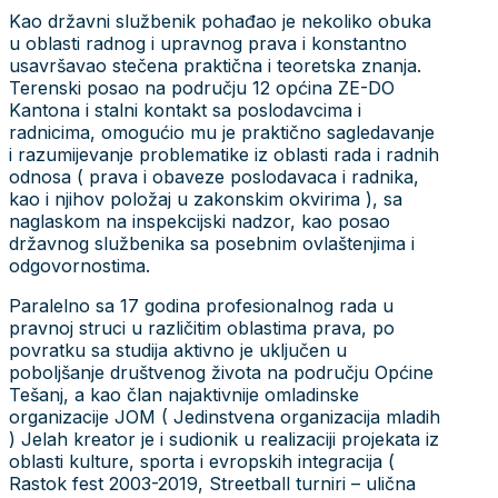
Kao državni službenik pohađao je nekoliko obuka
u oblasti radnog i upravnog prava i konstantno
usavršavao stečena praktična i teoretska znanja.
Terenski posao na području 12 općina ZE-DO
Kantona i stalni kontakt sa poslodavcima i
radnicima, omogućio mu je praktično sagledavanje
i razumijevanje problematike iz oblasti rada i radnih
odnosa ( prava i obaveze poslodavaca i radnika,
kao i njihov položaj u zakonskim okvirima ), sa
naglaskom na inspekcijski nadzor, kao posao
državnog službenika sa posebnim ovlaštenjima i
odgovornostima.
Paralelno sa 17 godina profesionalnog rada u
pravnoj struci u različitim oblastima prava, po
povratku sa studija aktivno je uključen u
poboljšanje društvenog života na području Općine
Tešanj, a kao član najaktivnije omladinske
organizacije JOM ( Jedinstvena organizacija mladih
) Jelah kreator je i sudionik u realizaciji projekata iz
oblasti kulture, sporta i evropskih integracija (
Rastok fest 2003-2019, Streetball turniri – ulična