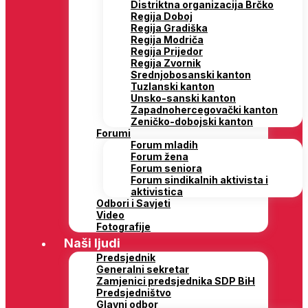
Distriktna organizacija Brčko
Regija Doboj
Regija Gradiška
Regija Modriča
Regija Prijedor
Regija Zvornik
Srednjobosanski kanton
Tuzlanski kanton
Unsko-sanski kanton
Zapadnohercegovački kanton
Zeničko-dobojski kanton
Forumi
Forum mladih
Forum žena
Forum seniora
Forum sindikalnih aktivista i
aktivistica
Odbori i Savjeti
Video
Fotografije
Naši ljudi
Predsjednik
Generalni sekretar
Zamjenici predsjednika SDP BiH
Predsjedništvo
Glavni odbor