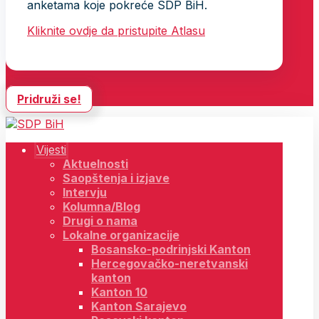
anketama koje pokreće SDP BiH.
Kliknite ovdje da pristupite Atlasu
Pridruži se!
Vijesti
Aktuelnosti
Saopštenja i izjave
Intervju
Kolumna/Blog
Drugi o nama
Lokalne organizacije
Bosansko-podrinjski Kanton
Hercegovačko-neretvanski
kanton
Kanton 10
Kanton Sarajevo