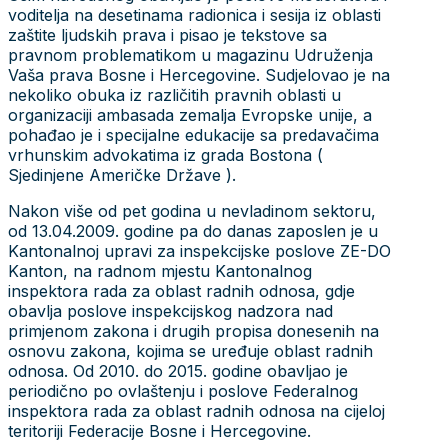
voditelja na desetinama radionica i sesija iz oblasti
zaštite ljudskih prava i pisao je tekstove sa
pravnom problematikom u magazinu Udruženja
Vaša prava Bosne i Hercegovine. Sudjelovao je na
nekoliko obuka iz različitih pravnih oblasti u
organizaciji ambasada zemalja Evropske unije, a
pohađao je i specijalne edukacije sa predavačima
vrhunskim advokatima iz grada Bostona (
Sjedinjene Američke Države ).
Nakon više od pet godina u nevladinom sektoru,
od 13.04.2009. godine pa do danas zaposlen je u
Kantonalnoj upravi za inspekcijske poslove ZE-DO
Kanton, na radnom mjestu Kantonalnog
inspektora rada za oblast radnih odnosa, gdje
obavlja poslove inspekcijskog nadzora nad
primjenom zakona i drugih propisa donesenih na
osnovu zakona, kojima se uređuje oblast radnih
odnosa. Od 2010. do 2015. godine obavljao je
periodično po ovlaštenju i poslove Federalnog
inspektora rada za oblast radnih odnosa na cijeloj
teritoriji Federacije Bosne i Hercegovine.