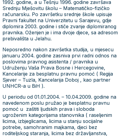
1992. godine, a u Tešnju 1996. godine završava
Srednju Mješovitu školu – Matematičko-fizičko
računarsku. Po završetku srednje škole upisuje
Pravni fakultet na Univerzitetu u Sarajevu, gdje
diplomira 2003. godine i stiče zvanje diplomiranog
pravnika. Oženjen je i ima dvoje djece, sa adresom
prebivališta u Jelahu.
Neposredno nakon završetka studija, u mjesecu
januaru 2004. godine zasniva prvi radni odnos na
poslovima pravnog asistenta / pravnika u
Udruženju Vaša Prava Bosne i Hercegovine,
Kancelarije za besplatnu pravnu pomoć ( Regija
Sjever – Tuzla, Kancelarija Doboj , kao partner
UNHCR-a u BiH ).
U periodu od 01.01.2004. – 10.04.2009. godine na
navedenom poslu pružao je besplatnu pravnu
pomoć u zaštiti ljudskih prava i sloboda
ugroženim kategorijama stanovnika ( raseljenim
licima, izbjeglicama, licima u stanju socijalne
potrebe, samohranim majkama, djeci bez
roditeljskog staranja, licima bez državljanstva,