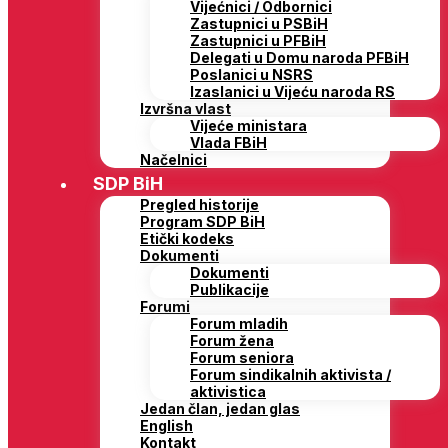
Vijećnici / Odbornici
Zastupnici u PSBiH
Zastupnici u PFBiH
Delegati u Domu naroda PFBiH
Poslanici u NSRS
Izaslanici u Vijeću naroda RS
Izvršna vlast
Vijeće ministara
Vlada FBiH
Načelnici
SDP BiH
Pregled historije
Program SDP BiH
Etički kodeks
Dokumenti
Dokumenti
Publikacije
Forumi
Forum mladih
Forum žena
Forum seniora
Forum sindikalnih aktivista /
aktivistica
Jedan član, jedan glas
English
Kontakt