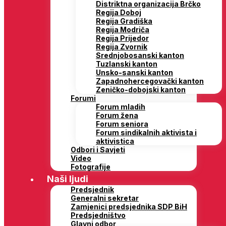
Distriktna organizacija Brčko
Regija Doboj
Regija Gradiška
Regija Modriča
Regija Prijedor
Regija Zvornik
Srednjobosanski kanton
Tuzlanski kanton
Unsko-sanski kanton
Zapadnohercegovački kanton
Zeničko-dobojski kanton
Forumi
Forum mladih
Forum žena
Forum seniora
Forum sindikalnih aktivista i
aktivistica
Odbori i Savjeti
Video
Fotografije
Naši ljudi
Predsjednik
Generalni sekretar
Zamjenici predsjednika SDP BiH
Predsjedništvo
Glavni odbor