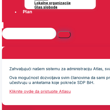
Lokalne organizacije
Glas slobode
Plan
Zahvaljujući našem sistemu za administraciju Atlas, svak
Ova mogućnost dozvoljava svim članovima da sami provj
učestvuju u anketama koje pokreće SDP BiH.
Kliknite ovdje da pristupite Atlasu