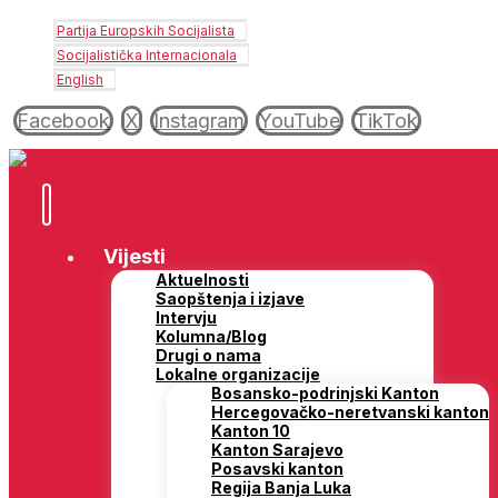
Partija Europskih Socijalista
Socijalistička Internacionala
English
Facebook
X
Instagram
YouTube
TikTok
Vijesti
Aktuelnosti
Saopštenja i izjave
Intervju
Kolumna/Blog
Drugi o nama
Lokalne organizacije
Bosansko-podrinjski Kanton
Hercegovačko-neretvanski kanton
Kanton 10
Kanton Sarajevo
Posavski kanton
Regija Banja Luka