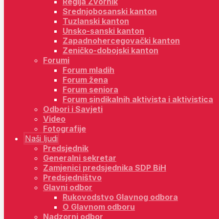
Regija Zvornik
Srednjobosanski kanton
Tuzlanski kanton
Unsko-sanski kanton
Zapadnohercegovački kanton
Zeničko-dobojski kanton
Forumi
Forum mladih
Forum žena
Forum seniora
Forum sindikalnih aktivista i aktivistica
Odbori i Savjeti
Video
Fotografije
Naši ljudi
Predsjednik
Generalni sekretar
Zamjenici predsjednika SDP BiH
Predsjedništvo
Glavni odbor
Rukovodstvo Glavnog odbora
O Glavnom odboru
Nadzorni odbor