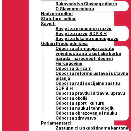
Rukovodstvo Glavnog odbora
O Glavnom odboru
Nadzorni odbor
Statutarni odbor
Savjeti
Savjet za ekonomski razvoj
Savjet za razvoj SDP BiH
Savjet za lokalnu samoupravu
Odbori Predsjedništva
Odbor za afirmaciju i zaštitu
vrijednosti antifašističke borbe
naroda i narodnosti Bosne i
Hercegovine
Odbor za turizam
Odbor za reformu ustava i ustavna
pitanja
Odbor za rad i socijalnu zaštitu
SDP BiH
Odbor za pravdu i državnu upravu
Odbor za okoliš
Odbor za sport i kulturu
Odbor za nauku i tehnologiju
Odbor za obrazovanje i nauku
Odbor za zdravstvo
Parlamentarci
Zastupnici u skupštinama kantona