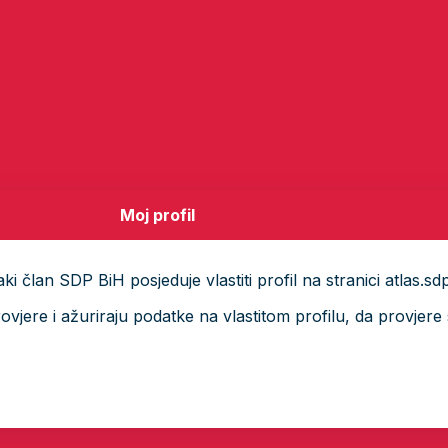
Moj profil
i član SDP BiH posjeduje vlastiti profil na stranici atlas.sd
ere i ažuriraju podatke na vlastitom profilu, da provjere s