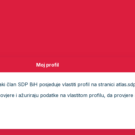
Moj profil
i član SDP BiH posjeduje vlastiti profil na stranici atlas.sd
ere i ažuriraju podatke na vlastitom profilu, da provjere s