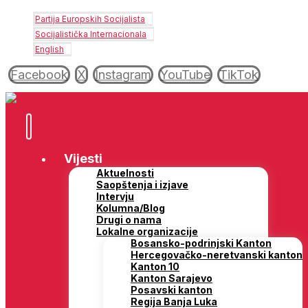
Partija Europskih Socijalista
Socijalistička Internacionala
English
Facebook
X
Instagram
YouTube
TikTok
Vijesti
Aktuelnosti
Saopštenja i izjave
Intervju
Kolumna/Blog
Drugi o nama
Lokalne organizacije
Bosansko-podrinjski Kanton
Hercegovačko-neretvanski kanton
Kanton 10
Kanton Sarajevo
Posavski kanton
Regija Banja Luka