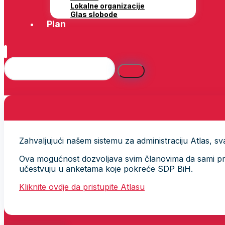
Lokalne organizacije
Glas slobode
Plan
Zahvaljujući našem sistemu za administraciju Atlas, svak
Ova mogućnost dozvoljava svim članovima da sami provj
učestvuju u anketama koje pokreće SDP BiH.
Kliknite ovdje da pristupite Atlasu