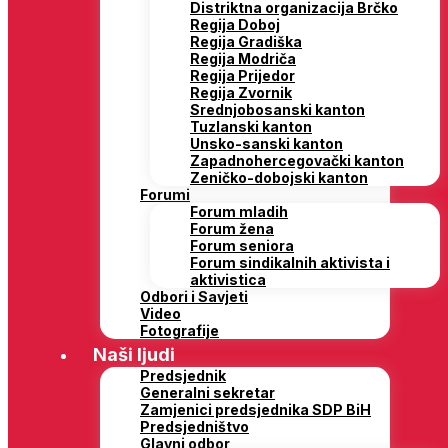
Distriktna organizacija Brčko
Regija Doboj
Regija Gradiška
Regija Modriča
Regija Prijedor
Regija Zvornik
Srednjobosanski kanton
Tuzlanski kanton
Unsko-sanski kanton
Zapadnohercegovački kanton
Zeničko-dobojski kanton
Forumi
Forum mladih
Forum žena
Forum seniora
Forum sindikalnih aktivista i
aktivistica
Odbori i Savjeti
Video
Fotografije
Naši ljudi
Predsjednik
Generalni sekretar
Zamjenici predsjednika SDP BiH
Predsjedništvo
Glavni odbor