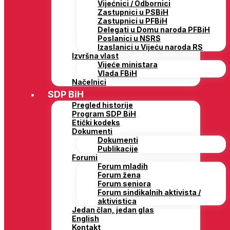
Vijećnici / Odbornici
Zastupnici u PSBiH
Zastupnici u PFBiH
Delegati u Domu naroda PFBiH
Poslanici u NSRS
Izaslanici u Vijeću naroda RS
Izvršna vlast
Vijeće ministara
Vlada FBiH
Načelnici
SDP BiH
Pregled historije
Program SDP BiH
Etički kodeks
Dokumenti
Dokumenti
Publikacije
Forumi
Forum mladih
Forum žena
Forum seniora
Forum sindikalnih aktivista /
aktivistica
Jedan član, jedan glas
English
Kontakt