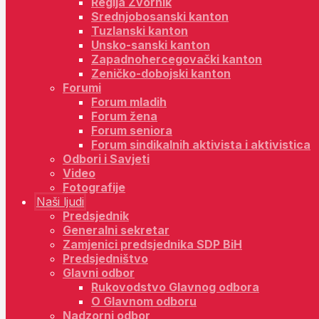
Regija Zvornik
Srednjobosanski kanton
Tuzlanski kanton
Unsko-sanski kanton
Zapadnohercegovački kanton
Zeničko-dobojski kanton
Forumi
Forum mladih
Forum žena
Forum seniora
Forum sindikalnih aktivista i aktivistica
Odbori i Savjeti
Video
Fotografije
Naši ljudi
Predsjednik
Generalni sekretar
Zamjenici predsjednika SDP BiH
Predsjedništvo
Glavni odbor
Rukovodstvo Glavnog odbora
O Glavnom odboru
Nadzorni odbor