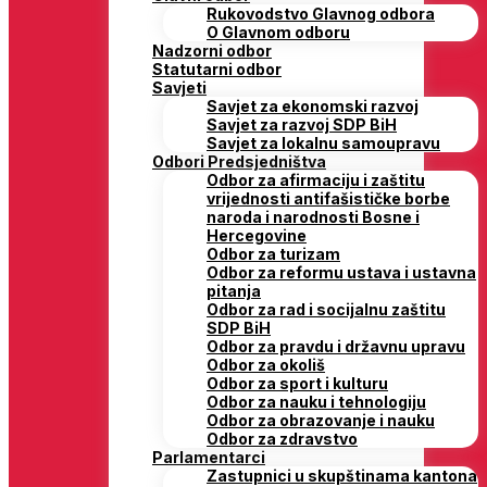
Rukovodstvo Glavnog odbora
O Glavnom odboru
Nadzorni odbor
Statutarni odbor
Savjeti
Savjet za ekonomski razvoj
Savjet za razvoj SDP BiH
Savjet za lokalnu samoupravu
Odbori Predsjedništva
Odbor za afirmaciju i zaštitu
vrijednosti antifašističke borbe
naroda i narodnosti Bosne i
Hercegovine
Odbor za turizam
Odbor za reformu ustava i ustavna
pitanja
Odbor za rad i socijalnu zaštitu
SDP BiH
Odbor za pravdu i državnu upravu
Odbor za okoliš
Odbor za sport i kulturu
Odbor za nauku i tehnologiju
Odbor za obrazovanje i nauku
Odbor za zdravstvo
Parlamentarci
Zastupnici u skupštinama kantona