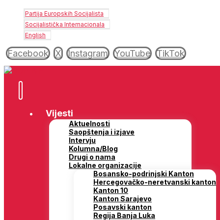
Partija Europskih Socijalista
Socijalistička Internacionala
English
Facebook
X
Instagram
YouTube
TikTok
Vijesti
Aktuelnosti
Saopštenja i izjave
Intervju
Kolumna/Blog
Drugi o nama
Lokalne organizacije
Bosansko-podrinjski Kanton
Hercegovačko-neretvanski kanton
Kanton 10
Kanton Sarajevo
Posavski kanton
Regija Banja Luka