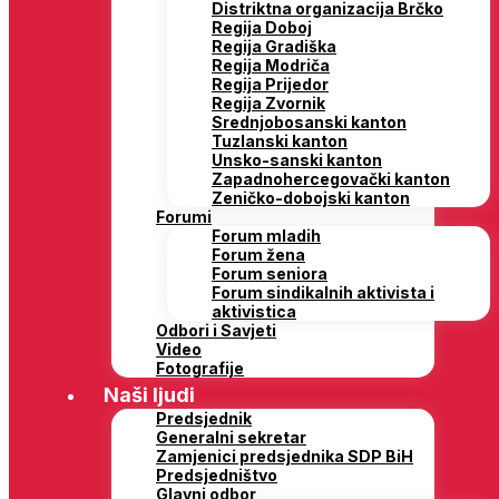
Distriktna organizacija Brčko
Regija Doboj
Regija Gradiška
Regija Modriča
Regija Prijedor
Regija Zvornik
Srednjobosanski kanton
Tuzlanski kanton
Unsko-sanski kanton
Zapadnohercegovački kanton
Zeničko-dobojski kanton
Forumi
Forum mladih
Forum žena
Forum seniora
Forum sindikalnih aktivista i
aktivistica
Odbori i Savjeti
Video
Fotografije
Naši ljudi
Predsjednik
Generalni sekretar
Zamjenici predsjednika SDP BiH
Predsjedništvo
Glavni odbor