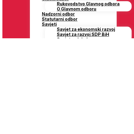
Rukovodstvo Glavnog odbora
O Glavnom odboru
Nadzorni odbor
Statutarni odbor
Savjeti
Savjet za ekonomski razvoj
Savjet za razvoj SDP BiH
Savjet za lokalnu samoupravu
Odbori Predsjedništva
Odbor za afirmaciju i zaštitu
vrijednosti antifašističke borbe
naroda i narodnosti Bosne i
Hercegovine
Odbor za turizam
Odbor za reformu ustava i ustavna
pitanja
Odbor za rad i socijalnu zaštitu
SDP BiH
Odbor za pravdu i državnu upravu
Odbor za okoliš
Odbor za sport i kulturu
Odbor za nauku i tehnologiju
Odbor za obrazovanje i nauku
Odbor za zdravstvo
Parlamentarci
Zastupnici u skupštinama kantona