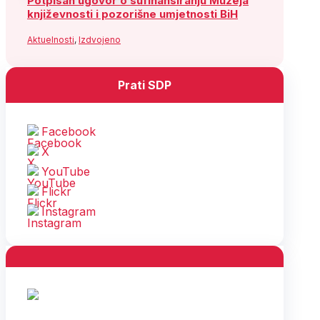
Potpisan ugovor o sufinansiranju Muzeja
književnosti i pozorišne umjetnosti BiH
Aktuelnosti
,
Izdvojeno
Prati SDP
Facebook
X
YouTube
Flickr
Instagram