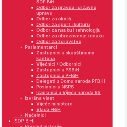
SDP BiH
Odbor za pravdu i državnu
upravu
Odbor za okoliš
Odbor za sport i kulturu
Odbor za nauku i tehnologiju
Odbor za obrazovanje i nauku
Odbor za zdravstvo
Parlamentarci
Zastupnici u skupštinama
kantona
Vijećnici / Odbornici
Zastupnici u PSBiH
Zastupnici u PFBiH
Delegati u Domu naroda PFBiH
Poslanici u NSRS
Izaslanici u Vijeću naroda RS
Izvršna vlast
Vijeće ministara
Vlada FBiH
Načelnici
SDP BiH
Pregled historije