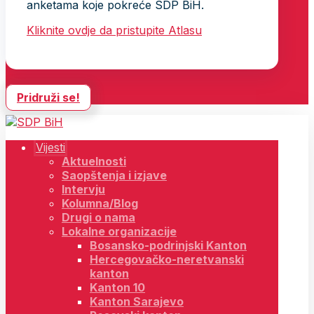
anketama koje pokreće SDP BiH.
Kliknite ovdje da pristupite Atlasu
Pridruži se!
Vijesti
Aktuelnosti
Saopštenja i izjave
Intervju
Kolumna/Blog
Drugi o nama
Lokalne organizacije
Bosansko-podrinjski Kanton
Hercegovačko-neretvanski
kanton
Kanton 10
Kanton Sarajevo