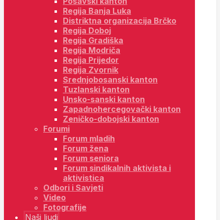
Posavski kanton
Regija Banja Luka
Distriktna organizacija Brčko
Regija Doboj
Regija Gradiška
Regija Modriča
Regija Prijedor
Regija Zvornik
Srednjobosanski kanton
Tuzlanski kanton
Unsko-sanski kanton
Zapadnohercegovački kanton
Zeničko-dobojski kanton
Forumi
Forum mladih
Forum žena
Forum seniora
Forum sindikalnih aktivista i
aktivistica
Odbori i Savjeti
Video
Fotografije
Naši ljudi