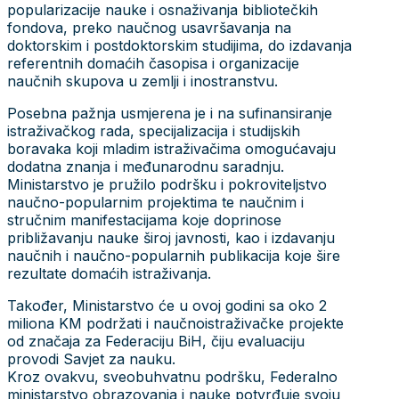
popularizacije nauke i osnaživanja bibliotečkih
fondova, preko naučnog usavršavanja na
doktorskim i postdoktorskim studijima, do izdavanja
referentnih domaćih časopisa i organizacije
naučnih skupova u zemlji i inostranstvu.
Posebna pažnja usmjerena je i na sufinansiranje
istraživačkog rada, specijalizacija i studijskih
boravaka koji mladim istraživačima omogućavaju
dodatna znanja i međunarodnu saradnju.
Ministarstvo je pružilo podršku i pokroviteljstvo
naučno-popularnim projektima te naučnim i
stručnim manifestacijama koje doprinose
približavanju nauke široj javnosti, kao i izdavanju
naučnih i naučno-popularnih publikacija koje šire
rezultate domaćih istraživanja.
Također, Ministarstvo će u ovoj godini sa oko 2
miliona KM podržati i naučnoistraživačke projekte
od značaja za Federaciju BiH, čiju evaluaciju
provodi Savjet za nauku.
Kroz ovakvu, sveobuhvatnu podršku, Federalno
ministarstvo obrazovanja i nauke potvrđuje svoju