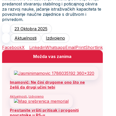
predanost stvaranju stabilnog i poticajnog okvira
za razvoj nauke, jačanje istraživačkih kapaciteta te
povezivanje naučne zajednice s društvom i
privredom.
23 Oktobra 2025
Aktuelnosti
Izdvojeno
Facebook
X
Linkedin
Whatsapp
Email
Print
Shortlink
Možda vas zanima
Imamović: Ne čini drugome ono što ne
želiš da drugi učini tebi
Aktuelnosti
,
Izdvojeno
Prestanite vršiti pritisak i progoniti
povratnike u RS-u