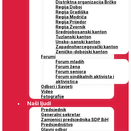
Distriktna organizacija Brčko
Regija Doboj
Regija Gradiška
Regija Modriča
Regija Prijedor
Regija Zvornik
Srednjobosanski kanton
Tuzlanski kanton
Unsko-sanski kanton
Zapadnohercegovački kanton
Zeničko-dobojski kanton
Forumi
Forum mladih
Forum žena
Forum seniora
Forum sindikalnih aktivista i
aktivistica
Odbori i Savjeti
Video
Fotografije
Naši ljudi
Predsjednik
Generalni sekretar
Zamjenici predsjednika SDP BiH
Predsjedništvo
Glavni odbor