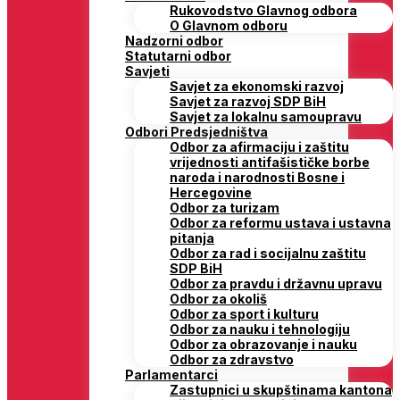
Rukovodstvo Glavnog odbora
O Glavnom odboru
Nadzorni odbor
Statutarni odbor
Savjeti
Savjet za ekonomski razvoj
Savjet za razvoj SDP BiH
Savjet za lokalnu samoupravu
Odbori Predsjedništva
Odbor za afirmaciju i zaštitu
vrijednosti antifašističke borbe
naroda i narodnosti Bosne i
Hercegovine
Odbor za turizam
Odbor za reformu ustava i ustavna
pitanja
Odbor za rad i socijalnu zaštitu
SDP BiH
Odbor za pravdu i državnu upravu
Odbor za okoliš
Odbor za sport i kulturu
Odbor za nauku i tehnologiju
Odbor za obrazovanje i nauku
Odbor za zdravstvo
Parlamentarci
Zastupnici u skupštinama kantona