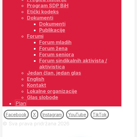
Program SDP BiH
Etički kodeks
Dokumenti
Dokumenti
Publikacije
Forumi
Forum mladih
Forum žena
Forum seniora
Forum sindikalnih aktivista /
aktivistica
Jedan član, jedan glas
English
Kontakt
Lokalne organizacije
Glas slobode
Plan
Facebook
X
Instagram
YouTube
TikTok
© Sva prava pridržana 2026