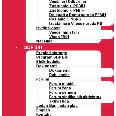
Vijećnici / Odbornici
Zastupnici u PSBiH
Zastupnici u PFBiH
Delegati u Domu naroda PFBiH
Poslanici u NSRS
Izaslanici u Vijeću naroda RS
Izvršna vlast
Vijeće ministara
Vlada FBiH
Načelnici
SDP BiH
Pregled historije
Program SDP BiH
Etički kodeks
Dokumenti
Dokumenti
Publikacije
Forumi
Forum mladih
Forum žena
Forum seniora
Forum sindikalnih aktivista /
aktivistica
Jedan član, jedan glas
English
Kontakt