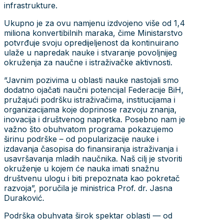
infrastrukture.
Ukupno je za ovu namjenu izdvojeno više od 1,4
miliona konvertibilnih maraka, čime Ministarstvo
potvrđuje svoju opredijeljenost da kontinuirano
ulaže u napredak nauke i stvaranje povoljnijeg
okruženja za naučne i istraživačke aktivnosti.
“Javnim pozivima u oblasti nauke nastojali smo
dodatno ojačati naučni potencijal Federacije BiH,
pružajući podršku istraživačima, institucijama i
organizacijama koje doprinose razvoju znanja,
inovacija i društvenog napretka. Posebno nam je
važno što obuhvatom programa pokazujemo
širinu podrške – od popularizacije nauke i
izdavanja časopisa do finansiranja istraživanja i
usavršavanja mladih naučnika. Naš cilj je stvoriti
okruženje u kojem će nauka imati snažnu
društvenu ulogu i biti prepoznata kao pokretač
razvoja”, poručila je ministrica Prof. dr. Jasna
Duraković.
Podrška obuhvata širok spektar oblasti — od