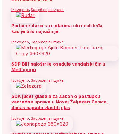
Izdvojeno
,
Saopštenja i izjave
Parlamentarci su rudarima okrenuli leđa
kad je bilo najvažnije
Izdvojeno
,
Saopštenja i izjave
SDP BiH najoštrije osuđuje vandalski čin u
Međugorju
Izdvojeno
,
Saopštenja i izjave
SDA jučer glasala za Zakon o postupku
vanredne uprave u Novoj Željezari Zenica,
danas napada vlastiti glas
Izdvojeno
,
Saopštenja i izjave