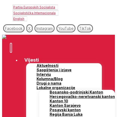
Partija Europskih Socijalista
Socijalistička Internacionala
English
Facebook
X
Instagram
YouTube
TikTok
Vijesti
Aktuelnosti
Saopštenja i izjave
Intervju
Kolumna/Blog
Drugi o nama
Lokalne organizacije
Bosansko-podrinjski Kanton
Hercegovačko-neretvanski kanton
Kanton 10
Kanton Sarajevo
Posavski kanton
Regija Banja Luka