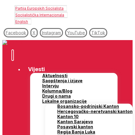
Partija Europskih Socijalista
Socijalistička Internacionala
English
Facebook
X
Instagram
YouTube
TikTok
Vijesti
Aktuelnosti
Saopštenja i izjave
Intervju
Kolumna/Blog
Drugi o nama
Lokalne organizacije
Bosansko-podrinjski Kanton
Hercegovačko-neretvanski kanton
Kanton 10
Kanton Sarajevo
Posavski kanton
Regija Banja Luka