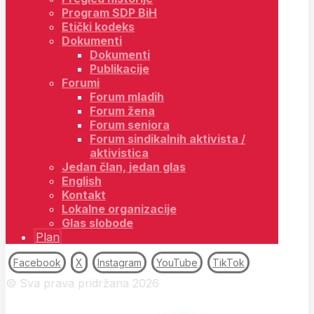
Program SDP BiH
Etički kodeks
Dokumenti
Dokumenti
Publikacije
Forumi
Forum mladih
Forum žena
Forum seniora
Forum sindikalnih aktivista /
aktivistica
Jedan član, jedan glas
English
Kontakt
Lokalne organizacije
Glas slobode
Plan
Facebook
X
Instagram
YouTube
TikTok
© Sva prava pridržana 2026