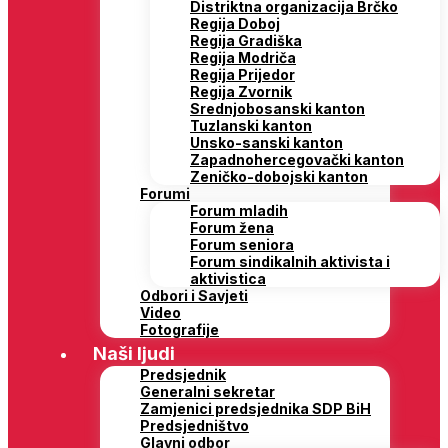
Distriktna organizacija Brčko
Regija Doboj
Regija Gradiška
Regija Modriča
Regija Prijedor
Regija Zvornik
Srednjobosanski kanton
Tuzlanski kanton
Unsko-sanski kanton
Zapadnohercegovački kanton
Zeničko-dobojski kanton
Forumi
Forum mladih
Forum žena
Forum seniora
Forum sindikalnih aktivista i
aktivistica
Odbori i Savjeti
Video
Fotografije
Naši ljudi
Predsjednik
Generalni sekretar
Zamjenici predsjednika SDP BiH
Predsjedništvo
Glavni odbor