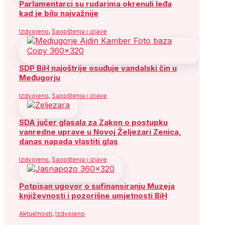
Parlamentarci su rudarima okrenuli leđa
kad je bilo najvažnije
Izdvojeno
,
Saopštenja i izjave
SDP BiH najoštrije osuđuje vandalski čin u
Međugorju
Izdvojeno
,
Saopštenja i izjave
SDA jučer glasala za Zakon o postupku
vanredne uprave u Novoj Željezari Zenica,
danas napada vlastiti glas
Izdvojeno
,
Saopštenja i izjave
Potpisan ugovor o sufinansiranju Muzeja
književnosti i pozorišne umjetnosti BiH
Aktuelnosti
,
Izdvojeno