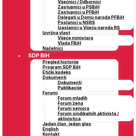
Vijećnici / Odbornici
Zastupnici u PSBiH
Zastupnici u PFBiH
Delegati u Domu naroda PFBiH
Poslanici u NSRS
Izaslanici u Vijeću naroda RS
Izvršna vlast
Vijeće ministara
Vlada FBiH
Načelnici
SDP BiH
Pregled historije
Program SDP BiH
Etički kodeks
Dokumenti
Dokumenti
Publikacije
Forumi
Forum mladih
Forum žena
Forum seniora
Forum sindikalnih aktivista /
aktivistica
Jedan član, jedan glas
English
Kontakt