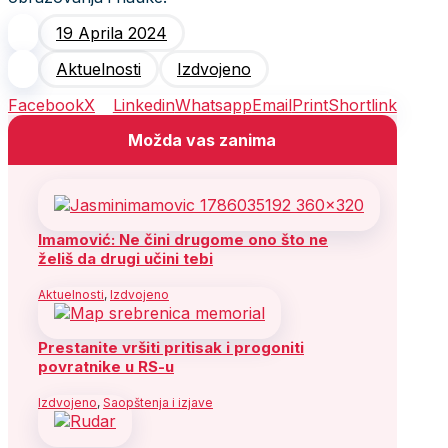
19 Aprila 2024
Aktuelnosti
Izdvojeno
Facebook
X
Linkedin
Whatsapp
Email
Print
Shortlink
Možda vas zanima
Imamović: Ne čini drugome ono što ne
želiš da drugi učini tebi
Aktuelnosti
,
Izdvojeno
Prestanite vršiti pritisak i progoniti
povratnike u RS-u
Izdvojeno
,
Saopštenja i izjave