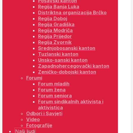
Posavski kanton
Regija Banja Luka
Distriktna organizacija Brčko
Regija Doboj
Regija Gradiška
Regija Modriča
Regija Prijedor
Regija Zvornik
Srednjobosanski kanton
Tuzlanski kanton
Unsko-sanski kanton
Zapadnohercegovački kanton
Zeničko-dobojski kanton
Forumi
Forum mladih
Forum žena
Forum seniora
Forum sindikalnih aktivista i
aktivistica
Odbori i Savjeti
Video
Fotografije
Naši ljudi