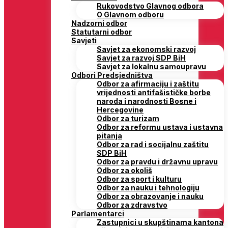
Rukovodstvo Glavnog odbora
O Glavnom odboru
Nadzorni odbor
Statutarni odbor
Savjeti
Savjet za ekonomski razvoj
Savjet za razvoj SDP BiH
Savjet za lokalnu samoupravu
Odbori Predsjedništva
Odbor za afirmaciju i zaštitu
vrijednosti antifašističke borbe
naroda i narodnosti Bosne i
Hercegovine
Odbor za turizam
Odbor za reformu ustava i ustavna
pitanja
Odbor za rad i socijalnu zaštitu
SDP BiH
Odbor za pravdu i državnu upravu
Odbor za okoliš
Odbor za sport i kulturu
Odbor za nauku i tehnologiju
Odbor za obrazovanje i nauku
Odbor za zdravstvo
Parlamentarci
Zastupnici u skupštinama kantona