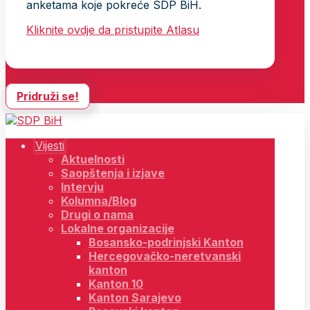
anketama koje pokreće SDP BiH.
Kliknite ovdje da pristupite Atlasu
Pridruži se!
Vijesti
Aktuelnosti
Saopštenja i izjave
Intervju
Kolumna/Blog
Drugi o nama
Lokalne organizacije
Bosansko-podrinjski Kanton
Hercegovačko-neretvanski
kanton
Kanton 10
Kanton Sarajevo