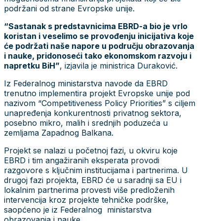
podržani od strane Evropske unije.
“Sastanak s predstavnicima EBRD-a bio je vrlo
koristan i veselimo se provođenju inicijativa koje
će podržati naše napore u području obrazovanja
i nauke, pridonoseći tako ekonomskom razvoju i
napretku BiH”
, izjavila je ministrica Duraković.
Iz Federalnog ministarstva navode da EBRD
trenutno implementira projekt Evropske unije pod
nazivom “Competitiveness Policy Priorities” s ciljem
unapređenja konkurentnosti privatnog sektora,
posebno mikro, malih i srednjih poduzeća u
zemljama Zapadnog Balkana.
Projekt se nalazi u početnoj fazi, u okviru koje
EBRD i tim angažiranih eksperata provodi
razgovore s ključnim institucijama i partnerima. U
drugoj fazi projekta, EBRD će u saradnji sa EU i
lokalnim partnerima provesti više predloženih
intervencija kroz projekte tehničke podrške,
saopćeno je iz Federalnog ministarstva
obrazovanja i nauke.