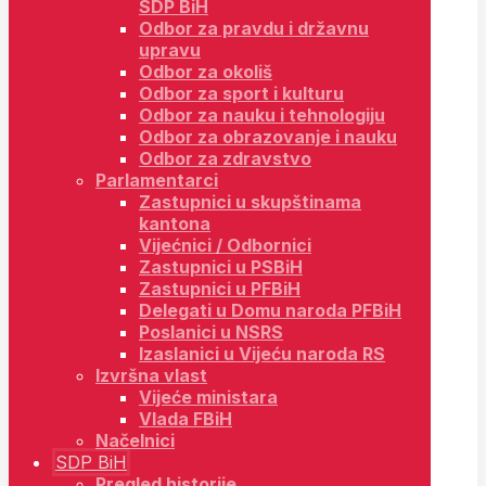
SDP BiH
Odbor za pravdu i državnu
upravu
Odbor za okoliš
Odbor za sport i kulturu
Odbor za nauku i tehnologiju
Odbor za obrazovanje i nauku
Odbor za zdravstvo
Parlamentarci
Zastupnici u skupštinama
kantona
Vijećnici / Odbornici
Zastupnici u PSBiH
Zastupnici u PFBiH
Delegati u Domu naroda PFBiH
Poslanici u NSRS
Izaslanici u Vijeću naroda RS
Izvršna vlast
Vijeće ministara
Vlada FBiH
Načelnici
SDP BiH
Pregled historije