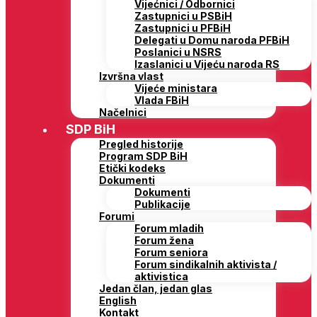
Vijećnici / Odbornici
Zastupnici u PSBiH
Zastupnici u PFBiH
Delegati u Domu naroda PFBiH
Poslanici u NSRS
Izaslanici u Vijeću naroda RS
Izvršna vlast
Vijeće ministara
Vlada FBiH
Načelnici
SDP BiH
Pregled historije
Program SDP BiH
Etički kodeks
Dokumenti
Dokumenti
Publikacije
Forumi
Forum mladih
Forum žena
Forum seniora
Forum sindikalnih aktivista /
aktivistica
Jedan član, jedan glas
English
Kontakt