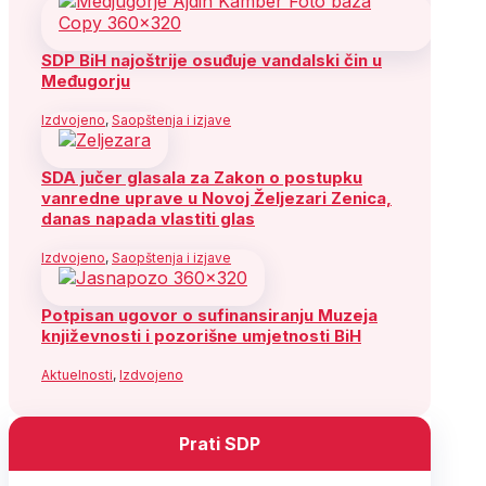
SDP BiH najoštrije osuđuje vandalski čin u
Međugorju
Izdvojeno
,
Saopštenja i izjave
SDA jučer glasala za Zakon o postupku
vanredne uprave u Novoj Željezari Zenica,
danas napada vlastiti glas
Izdvojeno
,
Saopštenja i izjave
Potpisan ugovor o sufinansiranju Muzeja
književnosti i pozorišne umjetnosti BiH
Aktuelnosti
,
Izdvojeno
Prati SDP