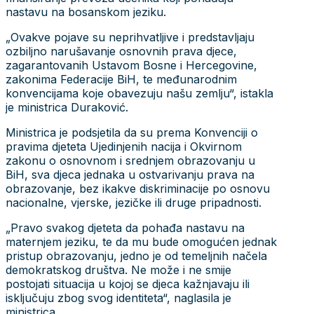
nastavu na bosanskom jeziku.
„Ovakve pojave su neprihvatljive i predstavljaju
ozbiljno narušavanje osnovnih prava djece,
zagarantovanih Ustavom Bosne i Hercegovine,
zakonima Federacije BiH, te međunarodnim
konvencijama koje obavezuju našu zemlju“, istakla
je ministrica Duraković.
Ministrica je podsjetila da su prema Konvenciji o
pravima djeteta Ujedinjenih nacija i Okvirnom
zakonu o osnovnom i srednjem obrazovanju u
BiH, sva djeca jednaka u ostvarivanju prava na
obrazovanje, bez ikakve diskriminacije po osnovu
nacionalne, vjerske, jezičke ili druge pripadnosti.
„Pravo svakog djeteta da pohađa nastavu na
maternjem jeziku, te da mu bude omogućen jednak
pristup obrazovanju, jedno je od temeljnih načela
demokratskog društva. Ne može i ne smije
postojati situacija u kojoj se djeca kažnjavaju ili
isključuju zbog svog identiteta“, naglasila je
ministrica.