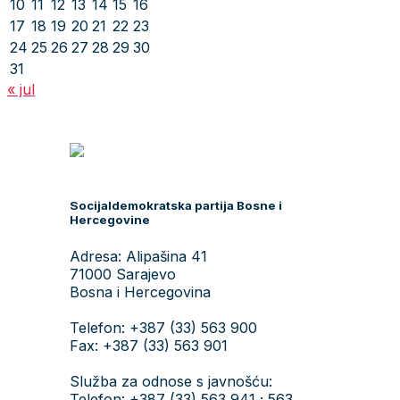
10
11
12
13
14
15
16
17
18
19
20
21
22
23
24
25
26
27
28
29
30
31
« jul
Socijaldemokratska partija Bosne i
Hercegovine
Adresa: Alipašina 41
71000 Sarajevo
Bosna i Hercegovina
Telefon: +387 (33) 563 900
Fax: +387 (33) 563 901
Služba za odnose s javnošću:
Telefon: +387 (33) 563 941 ; 563