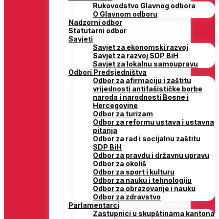
Rukovodstvo Glavnog odbora
O Glavnom odboru
Nadzorni odbor
Statutarni odbor
Savjeti
Savjet za ekonomski razvoj
Savjet za razvoj SDP BiH
Savjet za lokalnu samoupravu
Odbori Predsjedništva
Odbor za afirmaciju i zaštitu
vrijednosti antifašističke borbe
naroda i narodnosti Bosne i
Hercegovine
Odbor za turizam
Odbor za reformu ustava i ustavna
pitanja
Odbor za rad i socijalnu zaštitu
SDP BiH
Odbor za pravdu i državnu upravu
Odbor za okoliš
Odbor za sport i kulturu
Odbor za nauku i tehnologiju
Odbor za obrazovanje i nauku
Odbor za zdravstvo
Parlamentarci
Zastupnici u skupštinama kantona