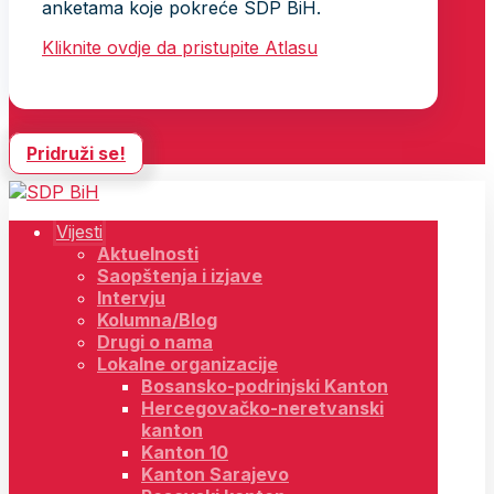
anketama koje pokreće SDP BiH.
Kliknite ovdje da pristupite Atlasu
Pridruži se!
Vijesti
Aktuelnosti
Saopštenja i izjave
Intervju
Kolumna/Blog
Drugi o nama
Lokalne organizacije
Bosansko-podrinjski Kanton
Hercegovačko-neretvanski
kanton
Kanton 10
Kanton Sarajevo