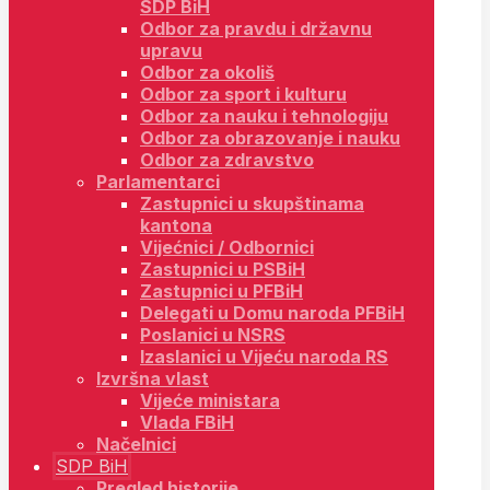
SDP BiH
Odbor za pravdu i državnu
upravu
Odbor za okoliš
Odbor za sport i kulturu
Odbor za nauku i tehnologiju
Odbor za obrazovanje i nauku
Odbor za zdravstvo
Parlamentarci
Zastupnici u skupštinama
kantona
Vijećnici / Odbornici
Zastupnici u PSBiH
Zastupnici u PFBiH
Delegati u Domu naroda PFBiH
Poslanici u NSRS
Izaslanici u Vijeću naroda RS
Izvršna vlast
Vijeće ministara
Vlada FBiH
Načelnici
SDP BiH
Pregled historije