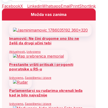
Facebook
X
Linkedin
Whatsapp
Email
Print
Shortlink
Možda vas zanima
Imamović: Ne čini drugome ono što ne
želiš da drugi učini tebi
Aktuelnosti
,
Izdvojeno
Prestanite vršiti pritisak i progoniti
povratnike u RS-u
Izdvojeno
,
Saopštenja i izjave
Parlamentarci su rudarima okrenuli leđa
kad je bilo najvažnije
Izdvojeno
,
Saopštenja i izjave