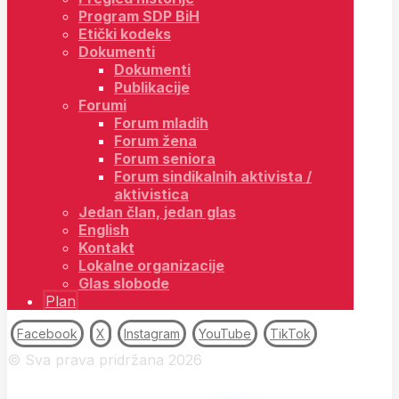
Program SDP BiH
Etički kodeks
Dokumenti
Dokumenti
Publikacije
Forumi
Forum mladih
Forum žena
Forum seniora
Forum sindikalnih aktivista /
aktivistica
Jedan član, jedan glas
English
Kontakt
Lokalne organizacije
Glas slobode
Plan
Facebook
X
Instagram
YouTube
TikTok
© Sva prava pridržana 2026