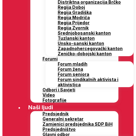
Distriktna organizacija Brčko
Regija Doboj
Regija Gradiška
Regija Modriča
Regija Prijedor
Regija Zvornik
Srednjobosanski kanton
Tuzlanski kanton
Unsko-sanski kanton
Zapadnohercegovački kanton
Zeničko-dobojski kanton
Forumi
Forum mladih
Forum žena
Forum seniora
Forum sindikalnih aktivista i
aktivistica
Odbori i Savjeti
Video
Fotografije
Naši ljudi
Predsjednik
Generalni sekretar
Zamjenici predsjednika SDP BiH
Predsjedništvo
Glavni odbor