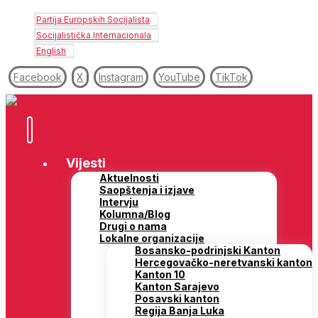
Partija Europskih Socijalista
Socijalistička Internacionala
English
Facebook
X
Instagram
YouTube
TikTok
Vijesti
Aktuelnosti
Saopštenja i izjave
Intervju
Kolumna/Blog
Drugi o nama
Lokalne organizacije
Bosansko-podrinjski Kanton
Hercegovačko-neretvanski kanton
Kanton 10
Kanton Sarajevo
Posavski kanton
Regija Banja Luka