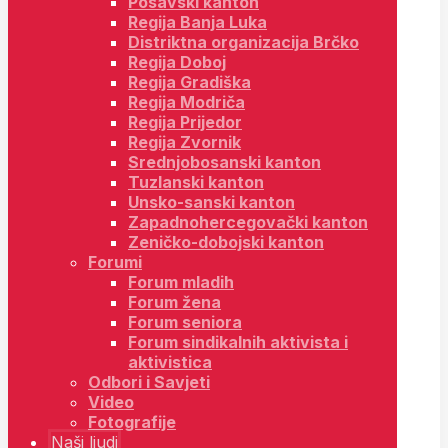
Posavski kanton
Regija Banja Luka
Distriktna organizacija Brčko
Regija Doboj
Regija Gradiška
Regija Modriča
Regija Prijedor
Regija Zvornik
Srednjobosanski kanton
Tuzlanski kanton
Unsko-sanski kanton
Zapadnohercegovački kanton
Zeničko-dobojski kanton
Forumi
Forum mladih
Forum žena
Forum seniora
Forum sindikalnih aktivista i
aktivistica
Odbori i Savjeti
Video
Fotografije
Naši ljudi