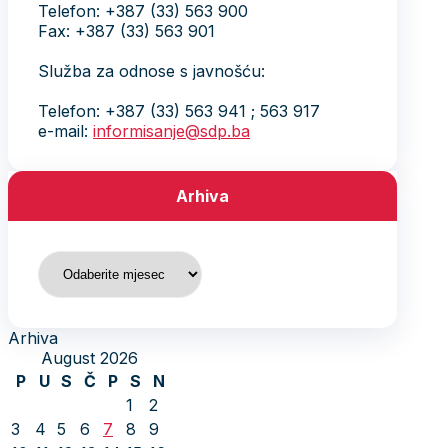
Telefon: +387 (33) 563 900
Fax: +387 (33) 563 901
Služba za odnose s javnošću:
Telefon: +387 (33) 563 941 ; 563 917
e-mail:
informisanje@sdp.ba
Arhiva
Arhiva
Arhiva
August 2026
P
U
S
Č
P
S
N
1
2
3
4
5
6
7
8
9