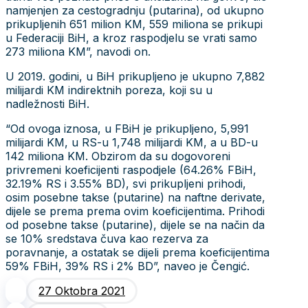
namjenjen za cestogradnju (putarina), od ukupno
prikupljenih 651 milion KM, 559 miliona se prikupi
u Federaciji BiH, a kroz raspodjelu se vrati samo
273 miliona KM”, navodi on.
U 2019. godini, u BiH prikupljeno je ukupno 7,882
milijardi KM indirektnih poreza, koji su u
nadležnosti BiH.
“Od ovoga iznosa, u FBiH je prikupljeno, 5,991
milijardi KM, u RS-u 1,748 milijardi KM, a u BD-u
142 miliona KM. Obzirom da su dogovoreni
privremeni koeficijenti raspodjele (64.26% FBiH,
32.19% RS i 3.55% BD), svi prikupljeni prihodi,
osim posebne takse (putarine) na naftne derivate,
dijele se prema prema ovim koeficijentima. Prihodi
od posebne takse (putarine), dijele se na način da
se 10% sredstava čuva kao rezerva za
poravnanje, a ostatak se dijeli prema koeficijentima
59% FBiH, 39% RS i 2% BD”, naveo je Čengić.
27 Oktobra 2021