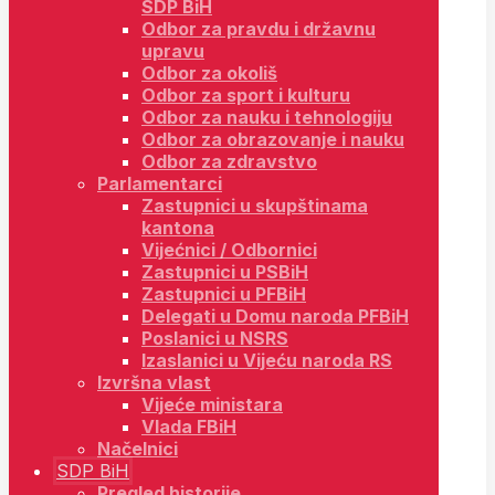
SDP BiH
Odbor za pravdu i državnu
upravu
Odbor za okoliš
Odbor za sport i kulturu
Odbor za nauku i tehnologiju
Odbor za obrazovanje i nauku
Odbor za zdravstvo
Parlamentarci
Zastupnici u skupštinama
kantona
Vijećnici / Odbornici
Zastupnici u PSBiH
Zastupnici u PFBiH
Delegati u Domu naroda PFBiH
Poslanici u NSRS
Izaslanici u Vijeću naroda RS
Izvršna vlast
Vijeće ministara
Vlada FBiH
Načelnici
SDP BiH
Pregled historije