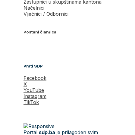
Zastupnici u skupštinama kantona
Načelnici
Vijećnici / Odbornici
Postani član/ica
Prati SDP
Facebook
X
YouTube
Instagram
TikTok
Portal
sdp.ba
je prilagođen svim