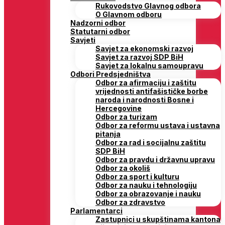
Rukovodstvo Glavnog odbora
O Glavnom odboru
Nadzorni odbor
Statutarni odbor
Savjeti
Savjet za ekonomski razvoj
Savjet za razvoj SDP BiH
Savjet za lokalnu samoupravu
Odbori Predsjedništva
Odbor za afirmaciju i zaštitu
vrijednosti antifašističke borbe
naroda i narodnosti Bosne i
Hercegovine
Odbor za turizam
Odbor za reformu ustava i ustavna
pitanja
Odbor za rad i socijalnu zaštitu
SDP BiH
Odbor za pravdu i državnu upravu
Odbor za okoliš
Odbor za sport i kulturu
Odbor za nauku i tehnologiju
Odbor za obrazovanje i nauku
Odbor za zdravstvo
Parlamentarci
Zastupnici u skupštinama kantona