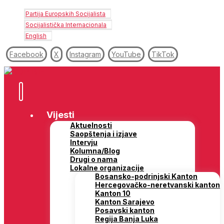
Partija Europskih Socijalista
Socijalistička Internacionala
English
Facebook
X
Instagram
YouTube
TikTok
Vijesti
Aktuelnosti
Saopštenja i izjave
Intervju
Kolumna/Blog
Drugi o nama
Lokalne organizacije
Bosansko-podrinjski Kanton
Hercegovačko-neretvanski kanton
Kanton 10
Kanton Sarajevo
Posavski kanton
Regija Banja Luka