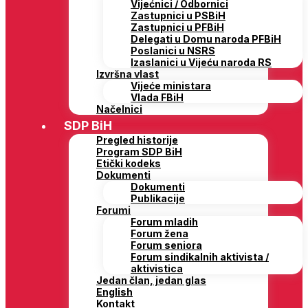
Vijećnici / Odbornici
Zastupnici u PSBiH
Zastupnici u PFBiH
Delegati u Domu naroda PFBiH
Poslanici u NSRS
Izaslanici u Vijeću naroda RS
Izvršna vlast
Vijeće ministara
Vlada FBiH
Načelnici
SDP BiH
Pregled historije
Program SDP BiH
Etički kodeks
Dokumenti
Dokumenti
Publikacije
Forumi
Forum mladih
Forum žena
Forum seniora
Forum sindikalnih aktivista /
aktivistica
Jedan član, jedan glas
English
Kontakt