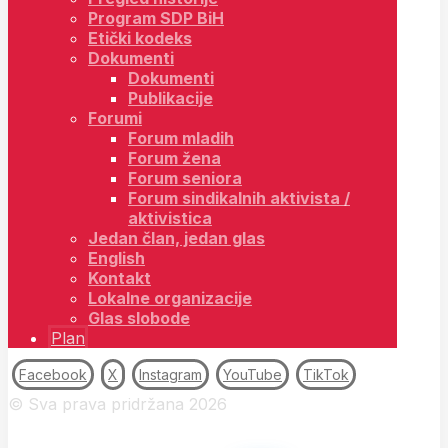
Program SDP BiH
Etički kodeks
Dokumenti
Dokumenti
Publikacije
Forumi
Forum mladih
Forum žena
Forum seniora
Forum sindikalnih aktivista /
aktivistica
Jedan član, jedan glas
English
Kontakt
Lokalne organizacije
Glas slobode
Plan
Facebook
X
Instagram
YouTube
TikTok
© Sva prava pridržana 2026