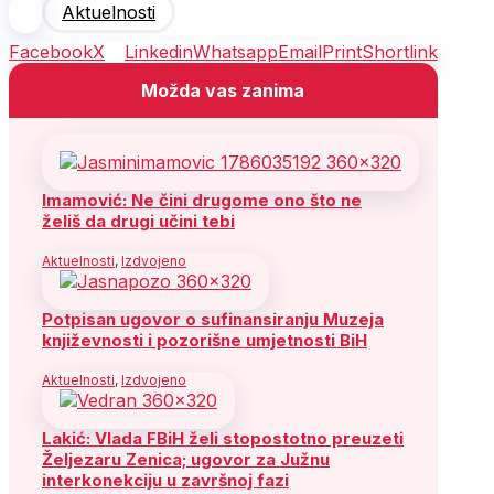
Aktuelnosti
Facebook
X
Linkedin
Whatsapp
Email
Print
Shortlink
Možda vas zanima
Imamović: Ne čini drugome ono što ne
želiš da drugi učini tebi
Aktuelnosti
,
Izdvojeno
Potpisan ugovor o sufinansiranju Muzeja
književnosti i pozorišne umjetnosti BiH
Aktuelnosti
,
Izdvojeno
Lakić: Vlada FBiH želi stopostotno preuzeti
Željezaru Zenica; ugovor za Južnu
interkonekciju u završnoj fazi