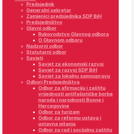
Predsjednik
Generalni sekretar
Zamjenici predsjednika SDP BiH
Predsjedništvo
Glavni odbor
Rukovodstvo Glavnog odbora
O Glavnom odboru
Nadzorni odbor
Statutarni odbor
Savjeti
Savjet za ekonomski razvoj
Savjet za razvoj SDP BiH
Savjet za lokalnu samoupravu
Odbori Predsjedništva
Odbor za afirmaciju i zaštitu
vrijednosti antifašističke borbe
naroda i narodnosti Bosne i
Hercegovine
Odbor za turizam
Odbor za reformu ustava i
ustavna pitanja
Odbor za rad i socijalnu zaštitu