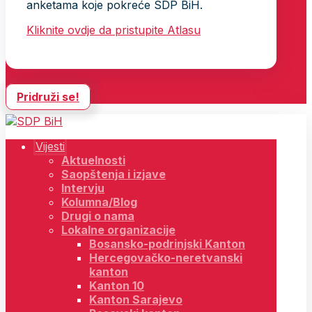
anketama koje pokreće SDP BiH.
Kliknite ovdje da pristupite Atlasu
Pridruži se!
Vijesti
Aktuelnosti
Saopštenja i izjave
Intervju
Kolumna/Blog
Drugi o nama
Lokalne organizacije
Bosansko-podrinjski Kanton
Hercegovačko-neretvanski
kanton
Kanton 10
Kanton Sarajevo