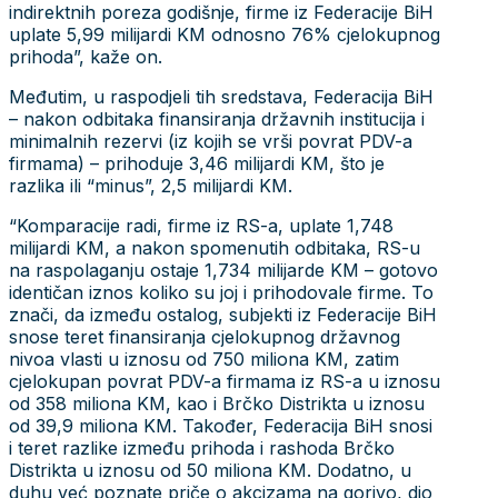
indirektnih poreza godišnje, firme iz Federacije BiH
uplate 5,99 milijardi KM odnosno 76% cjelokupnog
prihoda”, kaže on.
Međutim, u raspodjeli tih sredstava, Federacija BiH
– nakon odbitaka finansiranja državnih institucija i
minimalnih rezervi (iz kojih se vrši povrat PDV-a
firmama) – prihoduje 3,46 milijardi KM, što je
razlika ili “minus”, 2,5 milijardi KM.
“Komparacije radi, firme iz RS-a, uplate 1,748
milijardi KM, a nakon spomenutih odbitaka, RS-u
na raspolaganju ostaje 1,734 milijarde KM – gotovo
identičan iznos koliko su joj i prihodovale firme. To
znači, da između ostalog, subjekti iz Federacije BiH
snose teret finansiranja cjelokupnog državnog
nivoa vlasti u iznosu od 750 miliona KM, zatim
cjelokupan povrat PDV-a firmama iz RS-a u iznosu
od 358 miliona KM, kao i Brčko Distrikta u iznosu
od 39,9 miliona KM. Također, Federacija BiH snosi
i teret razlike između prihoda i rashoda Brčko
Distrikta u iznosu od 50 miliona KM. Dodatno, u
duhu već poznate priče o akcizama na gorivo, dio