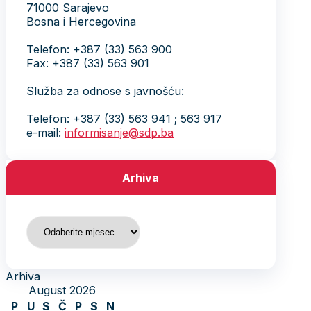
71000 Sarajevo
Bosna i Hercegovina
Telefon: +387 (33) 563 900
Fax: +387 (33) 563 901
Služba za odnose s javnošću:
Telefon: +387 (33) 563 941 ; 563 917
e-mail:
informisanje@sdp.ba
Arhiva
Arhiva
Arhiva
August 2026
P
U
S
Č
P
S
N