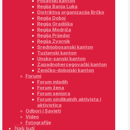
Posavski kanton
Regija Banja Luka
Distriktna organizacija Brčko
Regija Doboj
Regija Gradiška
Regija Modriča
Regija Prijedor
Regija Zvornik
Srednjobosanski kanton
Tuzlanski kanton
Unsko-sanski kanton
Zapadnohercegovački kanton
Zeničko-dobojski kanton
Forumi
Forum mladih
Forum žena
Forum seniora
Forum sindikalnih aktivista i
aktivistica
Odbori i Savjeti
Video
Fotografije
Naši ljudi