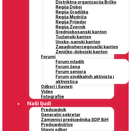
Distriktna organizacija Brčko
Regija Doboj
Regija Gradiška
Regija Modriča
Regija Prijedor
Regija Zvornik
Srednjobosanski kanton
Tuzlanski kanton
Unsko-sanski kanton
Zapadnohercegovački kanton
Zeničko-dobojski kanton
Forumi
Forum mladih
Forum žena
Forum seniora
Forum sindikalnih aktivista i
aktivistica
Odbori i Savjeti
Video
Fotografije
Naši ljudi
Predsjednik
Generalni sekretar
Zamjenici predsjednika SDP BiH
Predsjedništvo
Glavni odbor