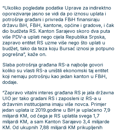
“Ukoliko pogledate podatke Uprave za indirektno
oporezivanje jasno se vidi da po iznosu uplata i
potrošnje građani i privreda FBiH finansiraju
državu BiH, FBiH, kantone, općine i gradove, i čak
dio budžeta RS. Kanton Sarajevo skoro dva puta
više PDV-a uplati nego cijela Republika Srpska,
zapravo entitet RS uzme više nego što uplati u
budžet, tako da teza koju Bursać iznosi je potpuno
pogrešna”, kaže on.
Slaba potrošnja građana RS-a najbolje govori
koliko su vlasti RS-a uništili ekonomski taj entitet
koji nemaju potrošnju kao jedan kanton u FBiH,
dodaje.
“Zapravo vitalni interes građana RS je jala državna
UIO jer tako gradani RS i zaposleni iz RS-a u
državnim institucijama imaju više novca. Primjer
jedan uplata iz 2019.godine u BiH je uplaćeno 7,9
milijardi KM, od čega je RS uplatila svega 1,7
milijardi KM, a sam Kanton Sarajevo 3,4 milijarde
KM. Od ukupnih 7,88 milijardi KM prikupljenih