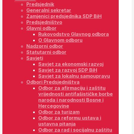
Predsjednik
Generalni sekretar
Zamjenici predsjednika SDP BiH
Predsjedništvo
Glavni odbor
Rukovodstvo Glavnog odbora
O Glavnom odboru
Nadzorni odbor
Statutarni odbor
Savjeti
Savjet za ekonomski razvoj
Savjet za razvoj SDP BiH
Savjet za lokalnu samoupravu
Odbori Predsjedništva
Odbor za afirmaciju i zaštitu
vrijednosti antifašističke borbe
naroda i narodnosti Bosne i
Hercegovine
Odbor za turizam
Odbor za reformu ustava i
ustavna pitanja
Odbor za rad i socijalnu zaštitu