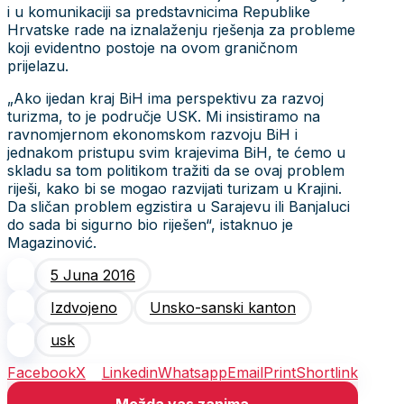
i u komunikaciji sa predstavnicima Republike
Hrvatske rade na iznalaženju rješenja za probleme
koji evidentno postoje na ovom graničnom
prijelazu.
„Ako ijedan kraj BiH ima perspektivu za razvoj
turizma, to je područje USK. Mi insistiramo na
ravnomjernom ekonomskom razvoju BiH i
jednakom pristupu svim krajevima BiH, te ćemo u
skladu sa tom politikom tražiti da se ovaj problem
riješi, kako bi se mogao razvijati turizam u Krajini.
Da sličan problem egzistira u Sarajevu ili Banjaluci
do sada bi sigurno bio riješen“, istaknuo je
Magazinović.
5 Juna 2016
Izdvojeno
Unsko-sanski kanton
usk
Facebook
X
Linkedin
Whatsapp
Email
Print
Shortlink
Možda vas zanima