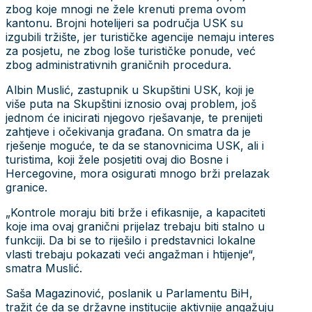
zbog koje mnogi ne žele krenuti prema ovom
kantonu. Brojni hotelijeri sa područja USK su
izgubili tržište, jer turističke agencije nemaju interes
za posjetu, ne zbog loše turističke ponude, već
zbog administrativnih graničnih procedura.
Albin Muslić, zastupnik u Skupštini USK, koji je
više puta na Skupštini iznosio ovaj problem, još
jednom će inicirati njegovo rješavanje, te prenijeti
zahtjeve i očekivanja građana. On smatra da je
rješenje moguće, te da se stanovnicima USK, ali i
turistima, koji žele posjetiti ovaj dio Bosne i
Hercegovine, mora osigurati mnogo brži prelazak
granice.
„Kontrole moraju biti brže i efikasnije, a kapaciteti
koje ima ovaj granični prijelaz trebaju biti stalno u
funkciji. Da bi se to riješilo i predstavnici lokalne
vlasti trebaju pokazati veći angažman i htijenje“,
smatra Muslić.
Saša Magazinović, poslanik u Parlamentu BiH,
tražit će da se državne institucije aktivnije angažuju