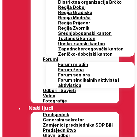
Distriktna organizacija Brčko
Regija Doboj
Regija Gradiška
Regija Modriča
Regija Prijedor
Regija Zvornik
Srednjobosanski kanton
Tuzlanski kanton
Unsko-sanski kanton
Zapadnohercegovački kanton
Zeničko-dobojski kanton
Forumi
Forum mladih
Forum žena
Forum seniora
Forum sindikalnih aktivista i
aktivistica
Odbori i Savjeti
Video
Fotografije
Naši ljudi
Predsjednik
Generalni sekretar
Zamjenici predsjednika SDP BiH
Predsjedništvo
Glavni odbor