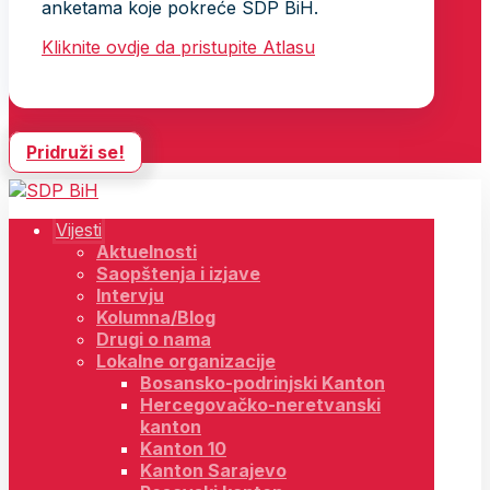
anketama koje pokreće SDP BiH.
Kliknite ovdje da pristupite Atlasu
Pridruži se!
Vijesti
Aktuelnosti
Saopštenja i izjave
Intervju
Kolumna/Blog
Drugi o nama
Lokalne organizacije
Bosansko-podrinjski Kanton
Hercegovačko-neretvanski
kanton
Kanton 10
Kanton Sarajevo