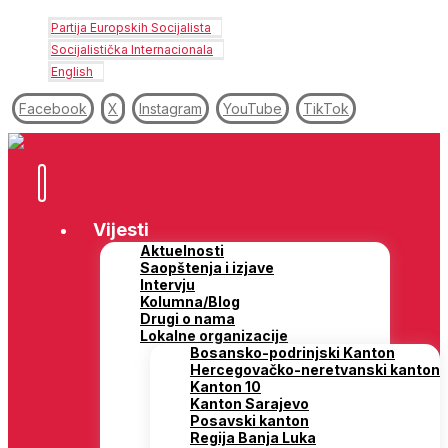
Partija Europskih Socijalista
Socijalistička Internacionala
English
Facebook
X
Instagram
YouTube
TikTok
Vijesti
Aktuelnosti
Saopštenja i izjave
Intervju
Kolumna/Blog
Drugi o nama
Lokalne organizacije
Bosansko-podrinjski Kanton
Hercegovačko-neretvanski kanton
Kanton 10
Kanton Sarajevo
Posavski kanton
Regija Banja Luka