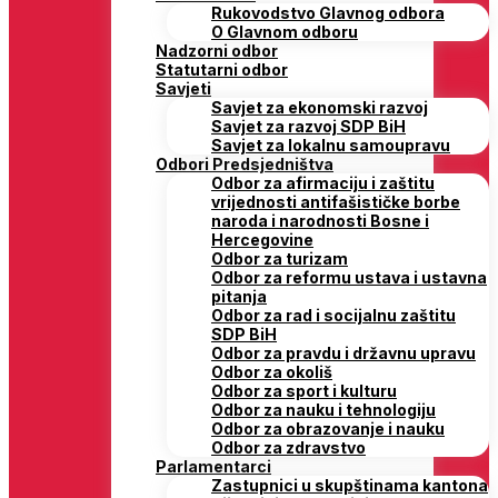
Rukovodstvo Glavnog odbora
O Glavnom odboru
Nadzorni odbor
Statutarni odbor
Savjeti
Savjet za ekonomski razvoj
Savjet za razvoj SDP BiH
Savjet za lokalnu samoupravu
Odbori Predsjedništva
Odbor za afirmaciju i zaštitu
vrijednosti antifašističke borbe
naroda i narodnosti Bosne i
Hercegovine
Odbor za turizam
Odbor za reformu ustava i ustavna
pitanja
Odbor za rad i socijalnu zaštitu
SDP BiH
Odbor za pravdu i državnu upravu
Odbor za okoliš
Odbor za sport i kulturu
Odbor za nauku i tehnologiju
Odbor za obrazovanje i nauku
Odbor za zdravstvo
Parlamentarci
Zastupnici u skupštinama kantona