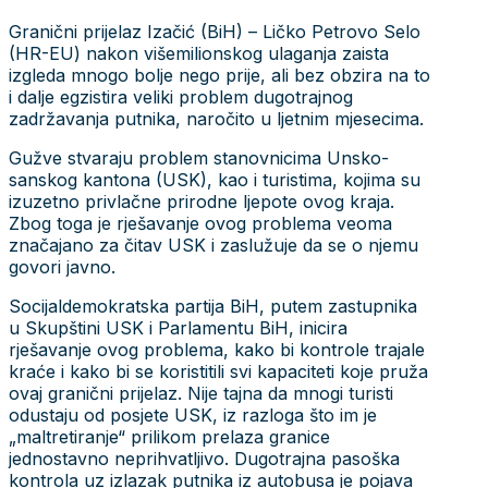
Granični prijelaz Izačić (BiH) – Ličko Petrovo Selo
(HR-EU) nakon višemilionskog ulaganja zaista
izgleda mnogo bolje nego prije, ali bez obzira na to
i dalje egzistira veliki problem dugotrajnog
zadržavanja putnika, naročito u ljetnim mjesecima.
Gužve stvaraju problem stanovnicima Unsko-
sanskog kantona (USK), kao i turistima, kojima su
izuzetno privlačne prirodne ljepote ovog kraja.
Zbog toga je rješavanje ovog problema veoma
značajano za čitav USK i zaslužuje da se o njemu
govori javno.
Socijaldemokratska partija BiH, putem zastupnika
u Skupštini USK i Parlamentu BiH, inicira
rješavanje ovog problema, kako bi kontrole trajale
kraće i kako bi se koristitili svi kapaciteti koje pruža
ovaj granični prijelaz. Nije tajna da mnogi turisti
odustaju od posjete USK, iz razloga što im je
„maltretiranje“ prilikom prelaza granice
jednostavno neprihvatljivo. Dugotrajna pasoška
kontrola uz izlazak putnika iz autobusa je pojava