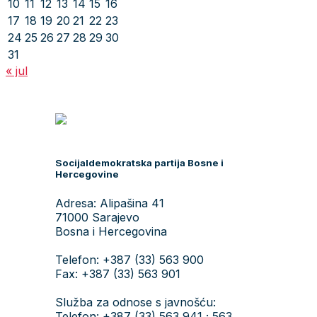
10
11
12
13
14
15
16
17
18
19
20
21
22
23
24
25
26
27
28
29
30
31
« jul
Socijaldemokratska partija Bosne i
Hercegovine
Adresa: Alipašina 41
71000 Sarajevo
Bosna i Hercegovina
Telefon: +387 (33) 563 900
Fax: +387 (33) 563 901
Služba za odnose s javnošću:
Telefon: +387 (33) 563 941 ; 563