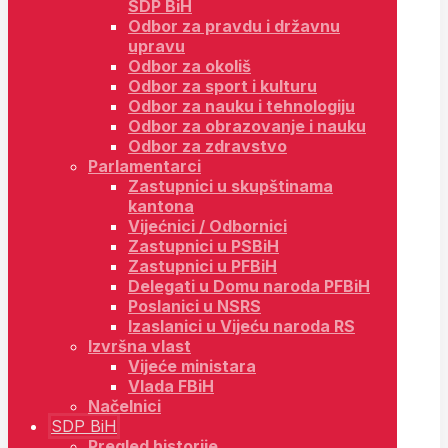
SDP BiH
Odbor za pravdu i državnu
upravu
Odbor za okoliš
Odbor za sport i kulturu
Odbor za nauku i tehnologiju
Odbor za obrazovanje i nauku
Odbor za zdravstvo
Parlamentarci
Zastupnici u skupštinama
kantona
Vijećnici / Odbornici
Zastupnici u PSBiH
Zastupnici u PFBiH
Delegati u Domu naroda PFBiH
Poslanici u NSRS
Izaslanici u Vijeću naroda RS
Izvršna vlast
Vijeće ministara
Vlada FBiH
Načelnici
SDP BiH
Pregled historije