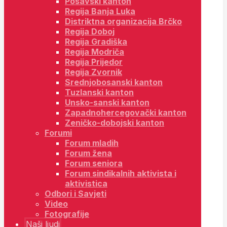
Posavski kanton
Regija Banja Luka
Distriktna organizacija Brčko
Regija Doboj
Regija Gradiška
Regija Modriča
Regija Prijedor
Regija Zvornik
Srednjobosanski kanton
Tuzlanski kanton
Unsko-sanski kanton
Zapadnohercegovački kanton
Zeničko-dobojski kanton
Forumi
Forum mladih
Forum žena
Forum seniora
Forum sindikalnih aktivista i
aktivistica
Odbori i Savjeti
Video
Fotografije
Naši ljudi