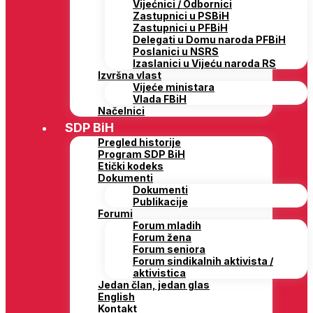
Vijećnici / Odbornici
Zastupnici u PSBiH
Zastupnici u PFBiH
Delegati u Domu naroda PFBiH
Poslanici u NSRS
Izaslanici u Vijeću naroda RS
Izvršna vlast
Vijeće ministara
Vlada FBiH
Načelnici
SDP BiH
Pregled historije
Program SDP BiH
Etički kodeks
Dokumenti
Dokumenti
Publikacije
Forumi
Forum mladih
Forum žena
Forum seniora
Forum sindikalnih aktivista /
aktivistica
Jedan član, jedan glas
English
Kontakt