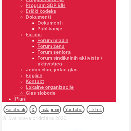
Program SDP BiH
Etički kodeks
Dokumenti
Dokumenti
Publikacije
Forumi
Forum mladih
Forum žena
Forum seniora
Forum sindikalnih aktivista /
aktivistica
Jedan član, jedan glas
English
Kontakt
Lokalne organizacije
Glas slobode
Plan
Facebook
X
Instagram
YouTube
TikTok
© Sva prava pridržana 2026