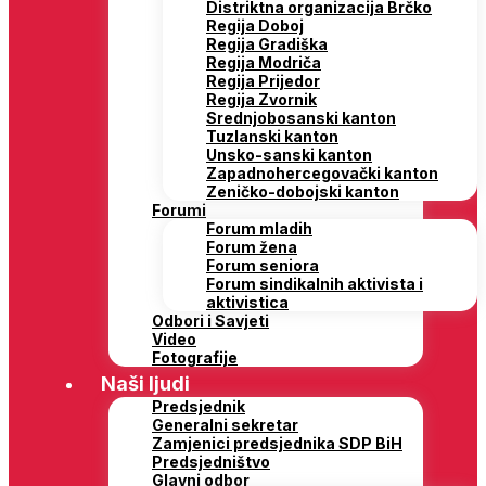
Distriktna organizacija Brčko
Regija Doboj
Regija Gradiška
Regija Modriča
Regija Prijedor
Regija Zvornik
Srednjobosanski kanton
Tuzlanski kanton
Unsko-sanski kanton
Zapadnohercegovački kanton
Zeničko-dobojski kanton
Forumi
Forum mladih
Forum žena
Forum seniora
Forum sindikalnih aktivista i
aktivistica
Odbori i Savjeti
Video
Fotografije
Naši ljudi
Predsjednik
Generalni sekretar
Zamjenici predsjednika SDP BiH
Predsjedništvo
Glavni odbor