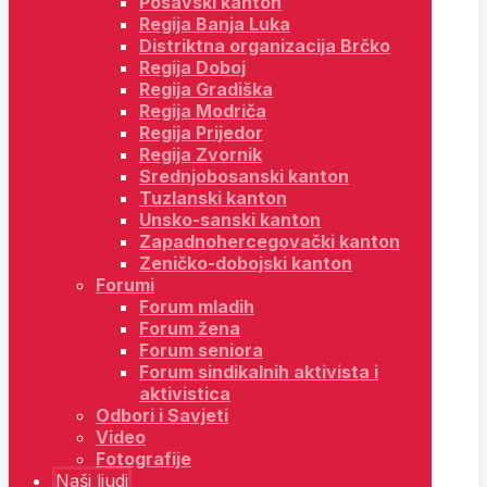
Posavski kanton
Regija Banja Luka
Distriktna organizacija Brčko
Regija Doboj
Regija Gradiška
Regija Modriča
Regija Prijedor
Regija Zvornik
Srednjobosanski kanton
Tuzlanski kanton
Unsko-sanski kanton
Zapadnohercegovački kanton
Zeničko-dobojski kanton
Forumi
Forum mladih
Forum žena
Forum seniora
Forum sindikalnih aktivista i
aktivistica
Odbori i Savjeti
Video
Fotografije
Naši ljudi