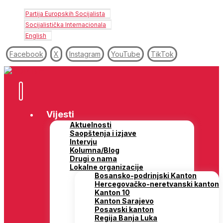
Partija Europskih Socijalista
Socijalistička Internacionala
English
Facebook
X
Instagram
YouTube
TikTok
Vijesti
Aktuelnosti
Saopštenja i izjave
Intervju
Kolumna/Blog
Drugi o nama
Lokalne organizacije
Bosansko-podrinjski Kanton
Hercegovačko-neretvanski kanton
Kanton 10
Kanton Sarajevo
Posavski kanton
Regija Banja Luka