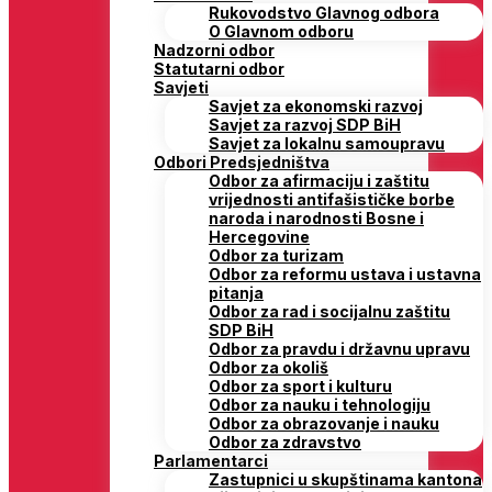
Rukovodstvo Glavnog odbora
O Glavnom odboru
Nadzorni odbor
Statutarni odbor
Savjeti
Savjet za ekonomski razvoj
Savjet za razvoj SDP BiH
Savjet za lokalnu samoupravu
Odbori Predsjedništva
Odbor za afirmaciju i zaštitu
vrijednosti antifašističke borbe
naroda i narodnosti Bosne i
Hercegovine
Odbor za turizam
Odbor za reformu ustava i ustavna
pitanja
Odbor za rad i socijalnu zaštitu
SDP BiH
Odbor za pravdu i državnu upravu
Odbor za okoliš
Odbor za sport i kulturu
Odbor za nauku i tehnologiju
Odbor za obrazovanje i nauku
Odbor za zdravstvo
Parlamentarci
Zastupnici u skupštinama kantona