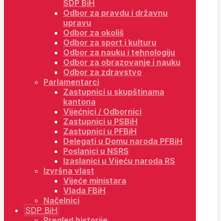
SDP BiH
Odbor za pravdu i državnu
upravu
Odbor za okoliš
Odbor za sport i kulturu
Odbor za nauku i tehnologiju
Odbor za obrazovanje i nauku
Odbor za zdravstvo
Parlamentarci
Zastupnici u skupštinama
kantona
Vijećnici / Odbornici
Zastupnici u PSBiH
Zastupnici u PFBiH
Delegati u Domu naroda PFBiH
Poslanici u NSRS
Izaslanici u Vijeću naroda RS
Izvršna vlast
Vijeće ministara
Vlada FBiH
Načelnici
SDP BiH
Pregled historije