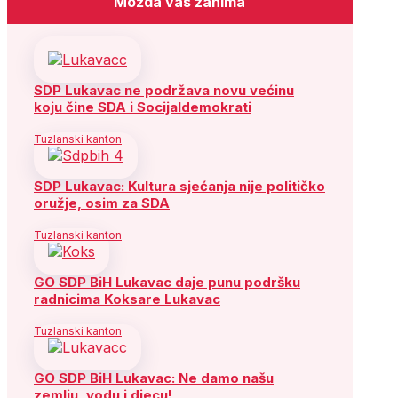
Možda vas zanima
SDP Lukavac ne podržava novu većinu
koju čine SDA i Socijaldemokrati
Tuzlanski kanton
SDP Lukavac: Kultura sjećanja nije političko
oružje, osim za SDA
Tuzlanski kanton
GO SDP BiH Lukavac daje punu podršku
radnicima Koksare Lukavac
Tuzlanski kanton
GO SDP BiH Lukavac: Ne damo našu
zemlju, vodu i djecu!