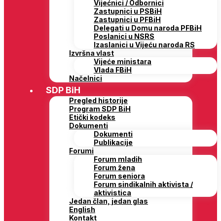
Vijećnici / Odbornici
Zastupnici u PSBiH
Zastupnici u PFBiH
Delegati u Domu naroda PFBiH
Poslanici u NSRS
Izaslanici u Vijeću naroda RS
Izvršna vlast
Vijeće ministara
Vlada FBiH
Načelnici
SDP BiH
Pregled historije
Program SDP BiH
Etički kodeks
Dokumenti
Dokumenti
Publikacije
Forumi
Forum mladih
Forum žena
Forum seniora
Forum sindikalnih aktivista /
aktivistica
Jedan član, jedan glas
English
Kontakt