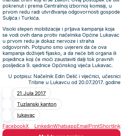
pokrenut i prema Centralnoj izbornoj komisiji, u
prvom redu radi utvrđivanja odgovornosti gospode
Suljića i Turkića.
Visoki stepen mobilizacije i prljava kampanja koja
se vodi ovih dana protiv načelnika Općine Lukavac
u prvom redu je dokaz nervoze i straha
odgovornih. Potpuno smo uvjereni da će ova
kampanja doživjeti fijasko, a da neće biti organa ili
pojedinca koji će moći zaustaviti dalji tok pravnih
posljedica 9. sjednice Općinskog vijeća Lukavac.
U potpisu: Načelnik Edin Delić i vijećnici, učesnici
Tribine u Lukavcu od 20.07.2017. godine
21 Jula 2017
Tuzlanski kanton
lukavac
Facebook
X
Linkedin
Whatsapp
Email
Print
Shortlink