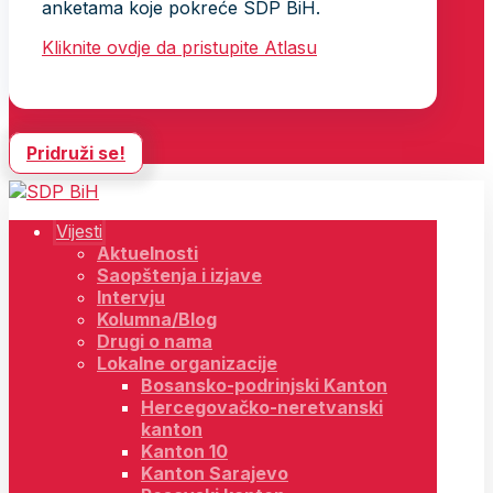
anketama koje pokreće SDP BiH.
Kliknite ovdje da pristupite Atlasu
Pridruži se!
Vijesti
Aktuelnosti
Saopštenja i izjave
Intervju
Kolumna/Blog
Drugi o nama
Lokalne organizacije
Bosansko-podrinjski Kanton
Hercegovačko-neretvanski
kanton
Kanton 10
Kanton Sarajevo