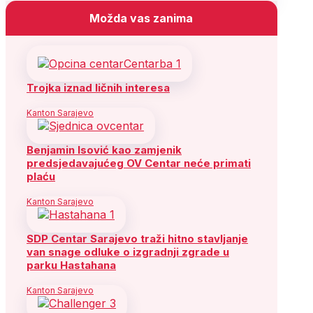
Možda vas zanima
Trojka iznad ličnih interesa
Kanton Sarajevo
Benjamin Isović kao zamjenik
predsjedavajućeg OV Centar neće primati
plaću
Kanton Sarajevo
SDP Centar Sarajevo traži hitno stavljanje
van snage odluke o izgradnji zgrade u
parku Hastahana
Kanton Sarajevo