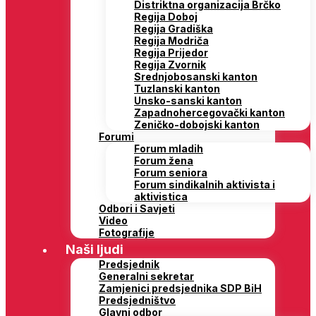
Distriktna organizacija Brčko
Regija Doboj
Regija Gradiška
Regija Modriča
Regija Prijedor
Regija Zvornik
Srednjobosanski kanton
Tuzlanski kanton
Unsko-sanski kanton
Zapadnohercegovački kanton
Zeničko-dobojski kanton
Forumi
Forum mladih
Forum žena
Forum seniora
Forum sindikalnih aktivista i
aktivistica
Odbori i Savjeti
Video
Fotografije
Naši ljudi
Predsjednik
Generalni sekretar
Zamjenici predsjednika SDP BiH
Predsjedništvo
Glavni odbor