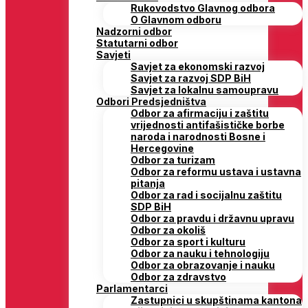
Rukovodstvo Glavnog odbora
O Glavnom odboru
Nadzorni odbor
Statutarni odbor
Savjeti
Savjet za ekonomski razvoj
Savjet za razvoj SDP BiH
Savjet za lokalnu samoupravu
Odbori Predsjedništva
Odbor za afirmaciju i zaštitu
vrijednosti antifašističke borbe
naroda i narodnosti Bosne i
Hercegovine
Odbor za turizam
Odbor za reformu ustava i ustavna
pitanja
Odbor za rad i socijalnu zaštitu
SDP BiH
Odbor za pravdu i državnu upravu
Odbor za okoliš
Odbor za sport i kulturu
Odbor za nauku i tehnologiju
Odbor za obrazovanje i nauku
Odbor za zdravstvo
Parlamentarci
Zastupnici u skupštinama kantona