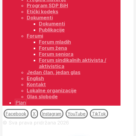
Program SDP BiH
Etički kodeks
Dokumenti
Dokumenti
Publikacije
Forumi
Forum mladih
Forum žena
Forum seniora
Forum sindikalnih aktivista /
aktivistica
Jedan član, jedan glas
English
Kontakt
Lokalne organizacije
Glas slobode
Plan
Facebook
X
Instagram
YouTube
TikTok
© Sva prava pridržana 2026