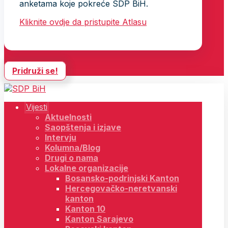
anketama koje pokreće SDP BiH.
Kliknite ovdje da pristupite Atlasu
Pridruži se!
Vijesti
Aktuelnosti
Saopštenja i izjave
Intervju
Kolumna/Blog
Drugi o nama
Lokalne organizacije
Bosansko-podrinjski Kanton
Hercegovačko-neretvanski
kanton
Kanton 10
Kanton Sarajevo