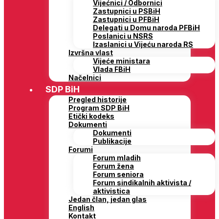
Vijećnici / Odbornici
Zastupnici u PSBiH
Zastupnici u PFBiH
Delegati u Domu naroda PFBiH
Poslanici u NSRS
Izaslanici u Vijeću naroda RS
Izvršna vlast
Vijeće ministara
Vlada FBiH
Načelnici
SDP BiH
Pregled historije
Program SDP BiH
Etički kodeks
Dokumenti
Dokumenti
Publikacije
Forumi
Forum mladih
Forum žena
Forum seniora
Forum sindikalnih aktivista /
aktivistica
Jedan član, jedan glas
English
Kontakt