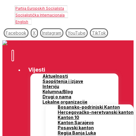
Partija Europskih Socijalista
Socijalistička Internacionala
English
Facebook
X
Instagram
YouTube
TikTok
Vijesti
Aktuelnosti
Saopštenja i izjave
Intervju
Kolumna/Blog
Drugi o nama
Lokalne organizacije
Bosansko-podrinjski Kanton
Hercegovačko-neretvanski kanton
Kanton 10
Kanton Sarajevo
Posavski kanton
Regija Banja Luka