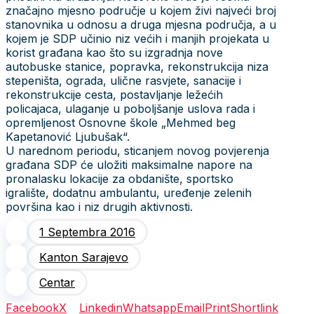
značajno mjesno područje u kojem živi najveći broj
stanovnika u odnosu a druga mjesna područja, a u
kojem je SDP učinio niz većih i manjih projekata u
korist građana kao što su izgradnja nove
autobuske stanice, popravka, rekonstrukcija niza
stepeništa, ograda, ulične rasvjete, sanacije i
rekonstrukcije cesta, postavljanje ležećih
policajaca, ulaganje u poboljšanje uslova rada i
opremljenost Osnovne škole „Mehmed beg
Kapetanović Ljubušak“.
U narednom periodu, sticanjem novog povjerenja
građana SDP će uložiti maksimalne napore na
pronalasku lokacije za obdanište, sportsko
igralište, dodatnu ambulantu, uređenje zelenih
površina kao i niz drugih aktivnosti.
1 Septembra 2016
Kanton Sarajevo
Centar
Facebook
X
Linkedin
Whatsapp
Email
Print
Shortlink