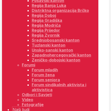
Posavski kanton
Regija Banja Luka
Distriktna organizacija Brčko
Regija Doboj
Regija Gradiška
Regija Modriča
Regija Prijedor
Regija Zvornik
Srednjobosanski kanton
Tuzlanski kanton
Unsko-sanski kanton
Zapadnohercegovački kanton
Zeničko-dobojski kanton
Forumi
Forum mladih
Forum žena
Forum seniora
Forum sindikalnih aktivista i
aktivistica
Odbori i Savjeti
Video
Fotografije
Naši ljudi