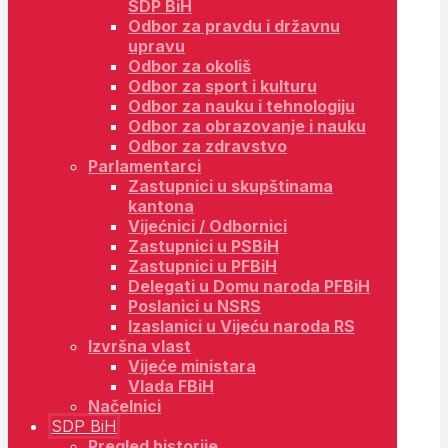
SDP BiH
Odbor za pravdu i državnu
upravu
Odbor za okoliš
Odbor za sport i kulturu
Odbor za nauku i tehnologiju
Odbor za obrazovanje i nauku
Odbor za zdravstvo
Parlamentarci
Zastupnici u skupštinama
kantona
Vijećnici / Odbornici
Zastupnici u PSBiH
Zastupnici u PFBiH
Delegati u Domu naroda PFBiH
Poslanici u NSRS
Izaslanici u Vijeću naroda RS
Izvršna vlast
Vijeće ministara
Vlada FBiH
Načelnici
SDP BiH
Pregled historije