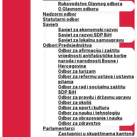
Rukovodstvo Glavnog odbora
O Glavnom odboru
Nadzorni odbor
Statutarni odbor
Savjeti
Savjet za ekonomski razvoj
Savjet za razvoj SDP BiH
Savjet za lokalnu samoupravu
Odbori Predsjedništva
Odbor za afirmaciju i zaštitu
vrijednosti antifašističke borbe
naroda i narodnosti Bosne i
Hercegovine
Odbor za turizam
Odbor za reformu ustava i ustavna
pitanja
Odbor za rad i socijalnu zaštitu
SDP BiH
Odbor za pravdu i državnu upravu
Odbor za okoliš
Odbor za sport i kulturu
Odbor za nauku i tehnologiju
Odbor za obrazovanje i nauku
Odbor za zdravstvo
Parlamentarci
Zastupnici u skupštinama kantona