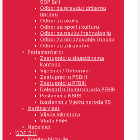
SDP BiH
Odbor za pravdu i državnu
upravu
Odbor za okoliš
Odbor za sport i kulturu
Odbor za nauku i tehnologiju
Odbor za obrazovanje i nauku
Odbor za zdravstvo
Parlamentarci
Zastupnici u skupštinama
kantona
Vijećnici / Odbornici
Zastupnici u PSBiH
Zastupnici u PFBiH
Delegati u Domu naroda PFBiH
Poslanici u NSRS
Izaslanici u Vijeću naroda RS
Izvršna vlast
Vijeće ministara
Vlada FBiH
Načelnici
SDP BiH
Pregled historije