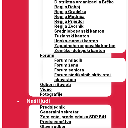
Distriktna organizacija Brčko
Regija Doboj
Regija Gradiška
Regija Modriča
Regija Prijedor
Regija Zvornik
Srednjobosanski kanton
Tuzlanski kanton
Unsko-sanski kanton
Zapadnohercegovački kanton
Zeničko-dobojski kanton
Forumi
Forum mladih
Forum žena
Forum seniora
Forum sindikalnih aktivista i
aktivistica
Odbori i Savjeti
Video
Fotografije
Naši ljudi
Predsjednik
Generalni sekretar
Zamjenici predsjednika SDP BiH
Predsjedništvo
Glavni odbor