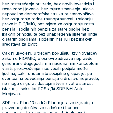
bez rasterećenja privrede, bez novih investicija i
rasta zapošljavanja, bez mjera smanjenja uticaja
nepovoljne demografske strukture stanovništva,
bez osiguranja rodne ravnopravnosti u sticanju
prava iz PIO/MIO, bez mjera za osiguranje rasta
penzija i socijalnih penzija za stare osobe bez
ikakvih prihoda, te bez unapređenja sistema brige
o starim osobama izloženih nasilju i bez ikakvih
sredstava za život.
Čak ni usvojeni, u trećem pokušaju, tzv.Novalićev
zakon o PIO/MIO, u osnovi zadržava nepravde
generirane dugogodišnjim nacionalnim konceptom
vlasti, proizvođenjem još većih podjela među
ljudima, čak i unutar iste socijalne grupacije, pa
eventualna povećanja penzija u društvu nepravde,
ne mogu osigurati dostojanstven život u starosti,
istakao je sekretar FOS-a/ki SDP BiH Anto
Mrnjavac.
SDP –ov Plan 10 sadrži Plan mjera za izgradnju
pravednog društva za sadašnje i buduće
penzionere, te za socijalno nezbrinute osobe