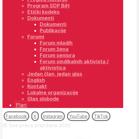
Program SDP BiH
Etički kodeks
Dokumenti
Dokumenti
Publikacije
Forumi
Forum mladih
Forum žena
Forum seniora
Forum sindikalnih aktivista /
aktivistica
Jedan član, jedan glas
English
Kontakt
Lokalne organizacije
Glas slobode
Plan
Facebook
X
Instagram
YouTube
TikTok
© Sva prava pridržana 2026