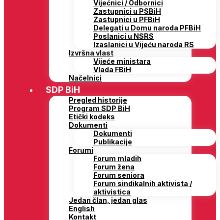
Vijećnici / Odbornici
Zastupnici u PSBiH
Zastupnici u PFBiH
Delegati u Domu naroda PFBiH
Poslanici u NSRS
Izaslanici u Vijeću naroda RS
Izvršna vlast
Vijeće ministara
Vlada FBiH
Načelnici
SDP BiH
Pregled historije
Program SDP BiH
Etički kodeks
Dokumenti
Dokumenti
Publikacije
Forumi
Forum mladih
Forum žena
Forum seniora
Forum sindikalnih aktivista /
aktivistica
Jedan član, jedan glas
English
Kontakt