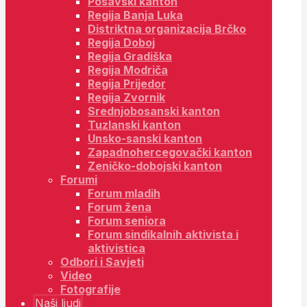
Posavski kanton
Regija Banja Luka
Distriktna organizacija Brčko
Regija Doboj
Regija Gradiška
Regija Modriča
Regija Prijedor
Regija Zvornik
Srednjobosanski kanton
Tuzlanski kanton
Unsko-sanski kanton
Zapadnohercegovački kanton
Zeničko-dobojski kanton
Forumi
Forum mladih
Forum žena
Forum seniora
Forum sindikalnih aktivista i
aktivistica
Odbori i Savjeti
Video
Fotografije
Naši ljudi