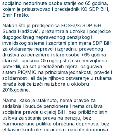
socijalno nezbrinute osobe starije od 65 godina,
kojem je prisustvovao i predsjednik KO SDP BiH,
Emir Frašto.
Nakon što je predsjednica FOS-a/ki SDP BiH
Suada Hadžović, prezentirala uzroke i posljedice
dugogodišnjeg nepravednog penzijskog i
invalidskog sistema i zacrtani plan mjera SDP BiH
za otklanjanje neprevdi i izgradnju pravednog
društva za penzinere i stare osobe +65 godina
starosti, učesnici Okruglog stola su nedvojbeno
potvrdili, da set predloženih mjera, osigurava
sistem PIO/MIO na principima jednakosti, pravde i
solidarnosti, ali da je njihovo ostvarenje u rukama
birača koji će izači na izbore u oktobru
2018.godine.
Naime, kako je istaknuto, nema pravde za
sadašnje i buduće penzionere i nema društva
socijalne pravde u cijeloj BiH, bez približno istih
uslova za sticanje prava na penziju, bez
harmonizirane politike obračuna doprinosa, bez
efikasne kontrole obračuna i naplate doprinosa,