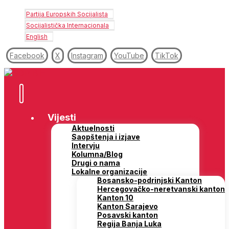
Partija Europskih Socijalista
Socijalistička Internacionala
English
Facebook
X
Instagram
YouTube
TikTok
Vijesti
Aktuelnosti
Saopštenja i izjave
Intervju
Kolumna/Blog
Drugi o nama
Lokalne organizacije
Bosansko-podrinjski Kanton
Hercegovačko-neretvanski kanton
Kanton 10
Kanton Sarajevo
Posavski kanton
Regija Banja Luka