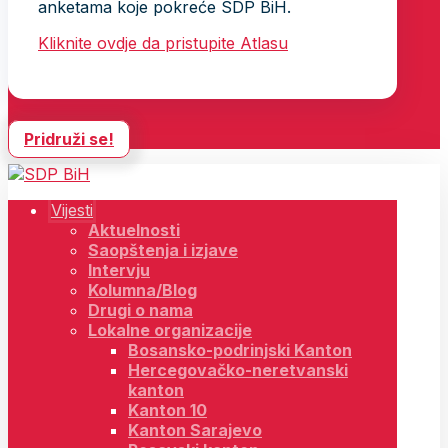
anketama koje pokreće SDP BiH.
Kliknite ovdje da pristupite Atlasu
Pridruži se!
Vijesti
Aktuelnosti
Saopštenja i izjave
Intervju
Kolumna/Blog
Drugi o nama
Lokalne organizacije
Bosansko-podrinjski Kanton
Hercegovačko-neretvanski
kanton
Kanton 10
Kanton Sarajevo