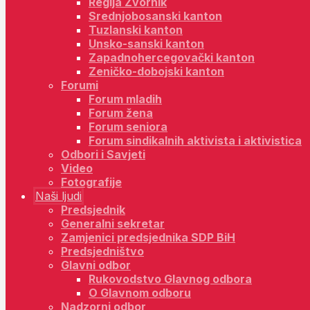
Regija Zvornik
Srednjobosanski kanton
Tuzlanski kanton
Unsko-sanski kanton
Zapadnohercegovački kanton
Zeničko-dobojski kanton
Forumi
Forum mladih
Forum žena
Forum seniora
Forum sindikalnih aktivista i aktivistica
Odbori i Savjeti
Video
Fotografije
Naši ljudi
Predsjednik
Generalni sekretar
Zamjenici predsjednika SDP BiH
Predsjedništvo
Glavni odbor
Rukovodstvo Glavnog odbora
O Glavnom odboru
Nadzorni odbor