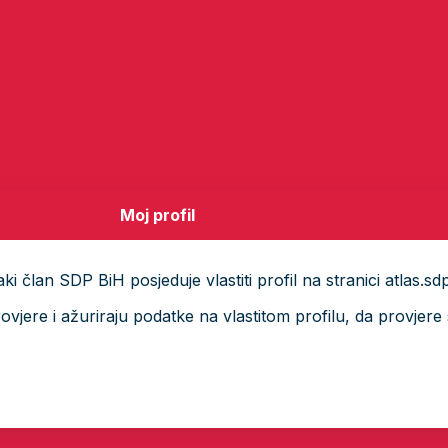
Moj profil
i član SDP BiH posjeduje vlastiti profil na stranici atlas.sd
ere i ažuriraju podatke na vlastitom profilu, da provjere s