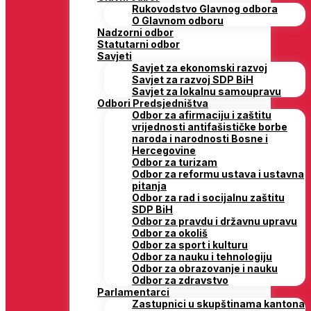
Rukovodstvo Glavnog odbora
O Glavnom odboru
Nadzorni odbor
Statutarni odbor
Savjeti
Savjet za ekonomski razvoj
Savjet za razvoj SDP BiH
Savjet za lokalnu samoupravu
Odbori Predsjedništva
Odbor za afirmaciju i zaštitu
vrijednosti antifašističke borbe
naroda i narodnosti Bosne i
Hercegovine
Odbor za turizam
Odbor za reformu ustava i ustavna
pitanja
Odbor za rad i socijalnu zaštitu
SDP BiH
Odbor za pravdu i državnu upravu
Odbor za okoliš
Odbor za sport i kulturu
Odbor za nauku i tehnologiju
Odbor za obrazovanje i nauku
Odbor za zdravstvo
Parlamentarci
Zastupnici u skupštinama kantona