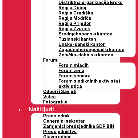
Distriktna organizacija Brčko
Regija Doboj
Regija Gradiška
Regija Modriča
Regija Prijedor
Regija Zvornik
Srednjobosanski kanton
Tuzlanski kanton
Unsko-sanski kanton
Zapadnohercegovački kanton
Zeničko-dobojski kanton
Forumi
Forum mladih
Forum žena
Forum seniora
Forum sindikalnih aktivista i
aktivistica
Odbori i Savjeti
Video
Fotografije
Naši ljudi
Predsjednik
Generalni sekretar
Zamjenici predsjednika SDP BiH
Predsjedništvo
Glavni odbor