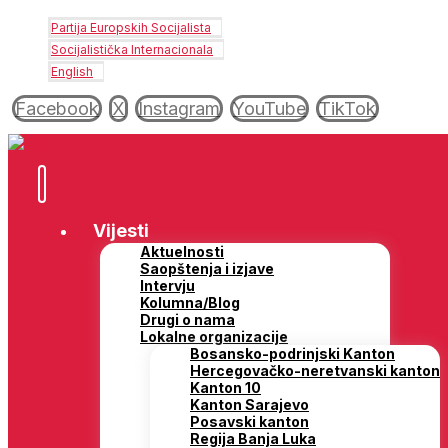
Partija Europskih Socijalista
Socijalistička Internacionala
English
Facebook
X
Instagram
YouTube
TikTok
Vijesti
Aktuelnosti
Saopštenja i izjave
Intervju
Kolumna/Blog
Drugi o nama
Lokalne organizacije
Bosansko-podrinjski Kanton
Hercegovačko-neretvanski kanton
Kanton 10
Kanton Sarajevo
Posavski kanton
Regija Banja Luka