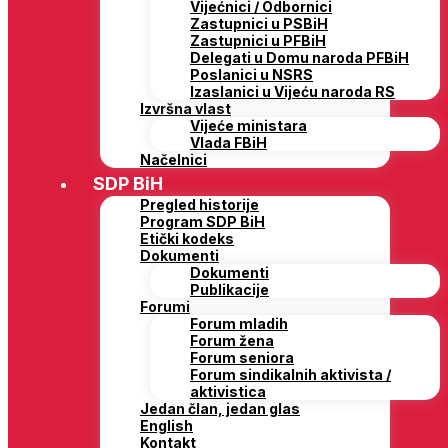
Vijećnici / Odbornici
Zastupnici u PSBiH
Zastupnici u PFBiH
Delegati u Domu naroda PFBiH
Poslanici u NSRS
Izaslanici u Vijeću naroda RS
Izvršna vlast
Vijeće ministara
Vlada FBiH
Načelnici
SDP BiH
Pregled historije
Program SDP BiH
Etički kodeks
Dokumenti
Dokumenti
Publikacije
Forumi
Forum mladih
Forum žena
Forum seniora
Forum sindikalnih aktivista /
aktivistica
Jedan član, jedan glas
English
Kontakt