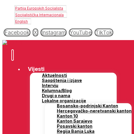
Partija Europskih Socijalista
Socijalistička Internacionala
English
Facebook
X
Instagram
YouTube
TikTok
Vijesti
Aktuelnosti
Saopštenja i izjave
Intervju
Kolumna/Blog
Drugi o nama
Lokalne organizacije
Bosansko-podrinjski Kanton
Hercegovačko-neretvanski kanton
Kanton 10
Kanton Sarajevo
Posavski kanton
Regija Banja Luka