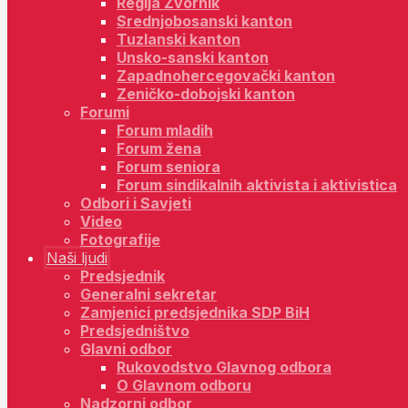
Regija Zvornik
Srednjobosanski kanton
Tuzlanski kanton
Unsko-sanski kanton
Zapadnohercegovački kanton
Zeničko-dobojski kanton
Forumi
Forum mladih
Forum žena
Forum seniora
Forum sindikalnih aktivista i aktivistica
Odbori i Savjeti
Video
Fotografije
Naši ljudi
Predsjednik
Generalni sekretar
Zamjenici predsjednika SDP BiH
Predsjedništvo
Glavni odbor
Rukovodstvo Glavnog odbora
O Glavnom odboru
Nadzorni odbor