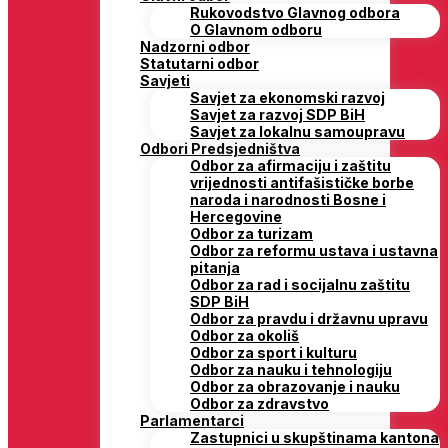
Rukovodstvo Glavnog odbora
O Glavnom odboru
Nadzorni odbor
Statutarni odbor
Savjeti
Savjet za ekonomski razvoj
Savjet za razvoj SDP BiH
Savjet za lokalnu samoupravu
Odbori Predsjedništva
Odbor za afirmaciju i zaštitu
vrijednosti antifašističke borbe
naroda i narodnosti Bosne i
Hercegovine
Odbor za turizam
Odbor za reformu ustava i ustavna
pitanja
Odbor za rad i socijalnu zaštitu
SDP BiH
Odbor za pravdu i državnu upravu
Odbor za okoliš
Odbor za sport i kulturu
Odbor za nauku i tehnologiju
Odbor za obrazovanje i nauku
Odbor za zdravstvo
Parlamentarci
Zastupnici u skupštinama kantona