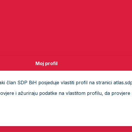
Moj profil
i član SDP BiH posjeduje vlastiti profil na stranici atlas.sd
ere i ažuriraju podatke na vlastitom profilu, da provjere s