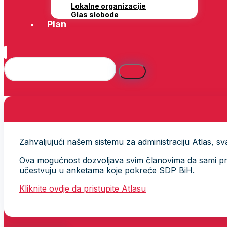
Lokalne organizacije
Glas slobode
Plan
Zahvaljujući našem sistemu za administraciju Atlas, svak
Ova mogućnost dozvoljava svim članovima da sami provj
učestvuju u anketama koje pokreće SDP BiH.
Kliknite ovdje da pristupite Atlasu