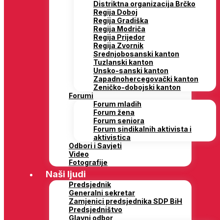
Distriktna organizacija Brčko
Regija Doboj
Regija Gradiška
Regija Modriča
Regija Prijedor
Regija Zvornik
Srednjobosanski kanton
Tuzlanski kanton
Unsko-sanski kanton
Zapadnohercegovački kanton
Zeničko-dobojski kanton
Forumi
Forum mladih
Forum žena
Forum seniora
Forum sindikalnih aktivista i
aktivistica
Odbori i Savjeti
Video
Fotografije
Naši ljudi
Predsjednik
Generalni sekretar
Zamjenici predsjednika SDP BiH
Predsjedništvo
Glavni odbor