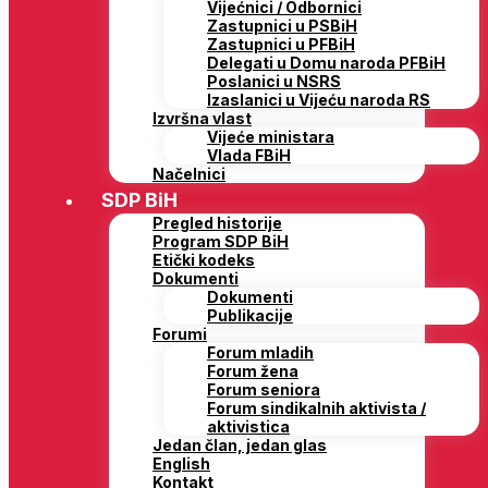
Vijećnici / Odbornici
Zastupnici u PSBiH
Zastupnici u PFBiH
Delegati u Domu naroda PFBiH
Poslanici u NSRS
Izaslanici u Vijeću naroda RS
Izvršna vlast
Vijeće ministara
Vlada FBiH
Načelnici
SDP BiH
Pregled historije
Program SDP BiH
Etički kodeks
Dokumenti
Dokumenti
Publikacije
Forumi
Forum mladih
Forum žena
Forum seniora
Forum sindikalnih aktivista /
aktivistica
Jedan član, jedan glas
English
Kontakt