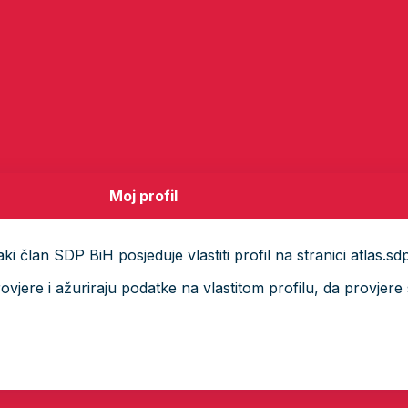
Moj profil
i član SDP BiH posjeduje vlastiti profil na stranici atlas.sd
ere i ažuriraju podatke na vlastitom profilu, da provjere s