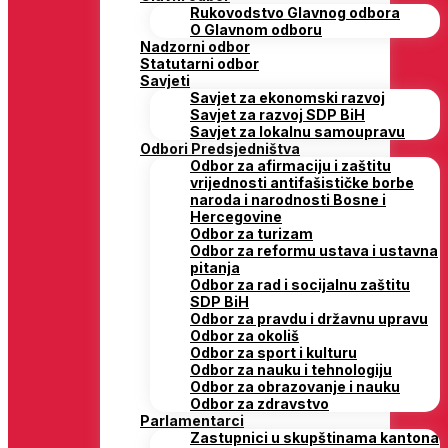
Rukovodstvo Glavnog odbora
O Glavnom odboru
Nadzorni odbor
Statutarni odbor
Savjeti
Savjet za ekonomski razvoj
Savjet za razvoj SDP BiH
Savjet za lokalnu samoupravu
Odbori Predsjedništva
Odbor za afirmaciju i zaštitu
vrijednosti antifašističke borbe
naroda i narodnosti Bosne i
Hercegovine
Odbor za turizam
Odbor za reformu ustava i ustavna
pitanja
Odbor za rad i socijalnu zaštitu
SDP BiH
Odbor za pravdu i državnu upravu
Odbor za okoliš
Odbor za sport i kulturu
Odbor za nauku i tehnologiju
Odbor za obrazovanje i nauku
Odbor za zdravstvo
Parlamentarci
Zastupnici u skupštinama kantona