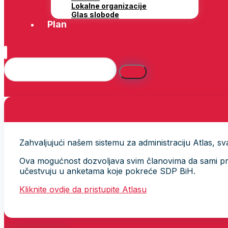
Lokalne organizacije
Glas slobode
Plan
Zahvaljujući našem sistemu za administraciju Atlas, svak
Ova mogućnost dozvoljava svim članovima da sami provj
učestvuju u anketama koje pokreće SDP BiH.
Kliknite ovdje da pristupite Atlasu