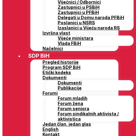
Vijećnici / Odbornici
Zastupnici u PSBiH
Zastupnici u PFBiH
Delegati u Domu naroda PFBiH
Poslanici u NSRS
Izaslanici u Vijeću naroda RS
Izvršna vlast
Vijeće ministara
Vlada FBiH
Načelnici
SDP BiH
Pregled historije
Program SDP BiH
Etički kodeks
Dokumenti
Dokumenti
Publikacije
Forumi
Forum mladih
Forum žena
Forum seniora
Forum sindikalnih aktivista /
aktivistica
Jedan član, jedan glas
English
Kontakt