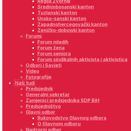
Regija Zvornik
Srednjobosanski kanton
Tuzlanski kanton
Unsko-sanski kanton
Zapadnohercegovački kanton
Zeničko-dobojski kanton
Forumi
Forum mladih
Forum žena
Forum seniora
Forum sindikalnih aktivista i aktivistica
Odbori i Savjeti
Video
Fotografije
Naši ljudi
Predsjednik
Generalni sekretar
Zamjenici predsjednika SDP BiH
Predsjedništvo
Glavni odbor
Rukovodstvo Glavnog odbora
O Glavnom odboru
Nadzorni odbor