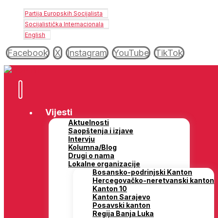
Partija Europskih Socijalista
Socijalistička Internacionala
English
Facebook
X
Instagram
YouTube
TikTok
Vijesti
Aktuelnosti
Saopštenja i izjave
Intervju
Kolumna/Blog
Drugi o nama
Lokalne organizacije
Bosansko-podrinjski Kanton
Hercegovačko-neretvanski kanton
Kanton 10
Kanton Sarajevo
Posavski kanton
Regija Banja Luka