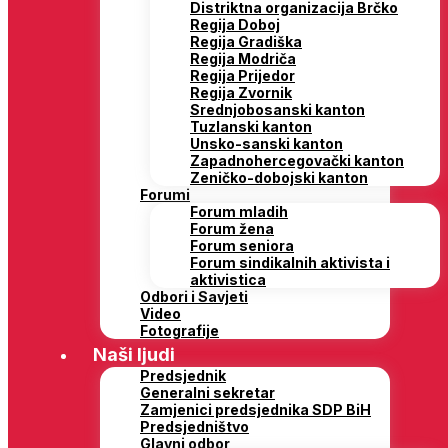
Distriktna organizacija Brčko
Regija Doboj
Regija Gradiška
Regija Modriča
Regija Prijedor
Regija Zvornik
Srednjobosanski kanton
Tuzlanski kanton
Unsko-sanski kanton
Zapadnohercegovački kanton
Zeničko-dobojski kanton
Forumi
Forum mladih
Forum žena
Forum seniora
Forum sindikalnih aktivista i
aktivistica
Odbori i Savjeti
Video
Fotografije
Naši ljudi
Predsjednik
Generalni sekretar
Zamjenici predsjednika SDP BiH
Predsjedništvo
Glavni odbor