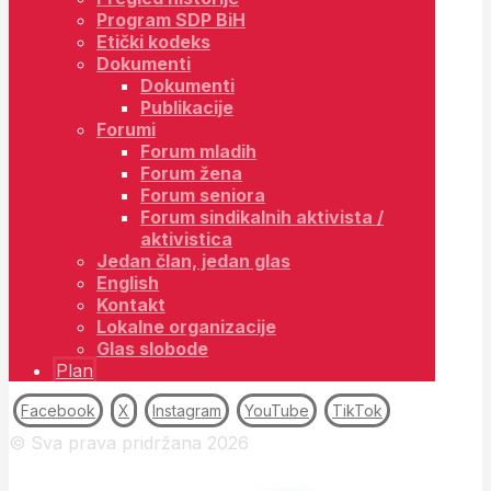
Program SDP BiH
Etički kodeks
Dokumenti
Dokumenti
Publikacije
Forumi
Forum mladih
Forum žena
Forum seniora
Forum sindikalnih aktivista /
aktivistica
Jedan član, jedan glas
English
Kontakt
Lokalne organizacije
Glas slobode
Plan
Facebook
X
Instagram
YouTube
TikTok
© Sva prava pridržana 2026