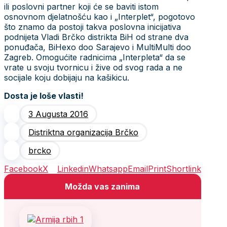
ili poslovni partner koji će se baviti istom
osnovnom djelatnošću kao i „Interplet“, pogotovo
što znamo da postoji takva poslovna inicijativa
podnijeta Vladi Brčko distrikta BiH od strane dva
ponuđača, BiHexo doo Sarajevo i MultiMulti doo
Zagreb. Omogućite radnicima „Interpleta“ da se
vrate u svoju tvornicu i žive od svog rada a ne
socijale koju dobijaju na kašikicu.
Dosta je loše vlasti!
3 Augusta 2016
Distriktna organizacija Brčko
brcko
Facebook
X
Linkedin
Whatsapp
Email
Print
Shortlink
Možda vas zanima