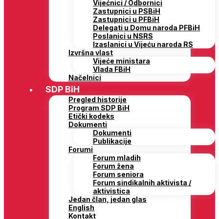
Vijećnici / Odbornici
Zastupnici u PSBiH
Zastupnici u PFBiH
Delegati u Domu naroda PFBiH
Poslanici u NSRS
Izaslanici u Vijeću naroda RS
Izvršna vlast
Vijeće ministara
Vlada FBiH
Načelnici
SDP BiH
Pregled historije
Program SDP BiH
Etički kodeks
Dokumenti
Dokumenti
Publikacije
Forumi
Forum mladih
Forum žena
Forum seniora
Forum sindikalnih aktivista /
aktivistica
Jedan član, jedan glas
English
Kontakt