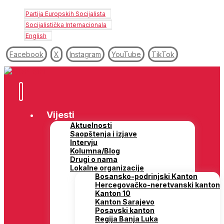
Partija Europskih Socijalista
Socijalistička Internacionala
English
Facebook
X
Instagram
YouTube
TikTok
Vijesti
Aktuelnosti
Saopštenja i izjave
Intervju
Kolumna/Blog
Drugi o nama
Lokalne organizacije
Bosansko-podrinjski Kanton
Hercegovačko-neretvanski kanton
Kanton 10
Kanton Sarajevo
Posavski kanton
Regija Banja Luka