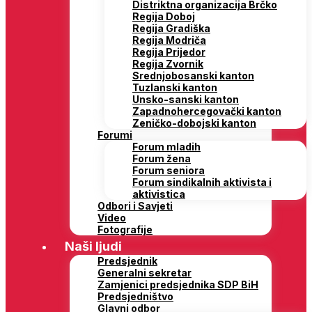
Distriktna organizacija Brčko
Regija Doboj
Regija Gradiška
Regija Modriča
Regija Prijedor
Regija Zvornik
Srednjobosanski kanton
Tuzlanski kanton
Unsko-sanski kanton
Zapadnohercegovački kanton
Zeničko-dobojski kanton
Forumi
Forum mladih
Forum žena
Forum seniora
Forum sindikalnih aktivista i
aktivistica
Odbori i Savjeti
Video
Fotografije
Naši ljudi
Predsjednik
Generalni sekretar
Zamjenici predsjednika SDP BiH
Predsjedništvo
Glavni odbor