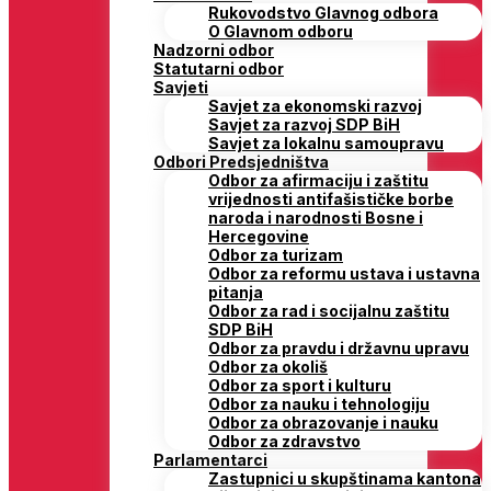
Rukovodstvo Glavnog odbora
O Glavnom odboru
Nadzorni odbor
Statutarni odbor
Savjeti
Savjet za ekonomski razvoj
Savjet za razvoj SDP BiH
Savjet za lokalnu samoupravu
Odbori Predsjedništva
Odbor za afirmaciju i zaštitu
vrijednosti antifašističke borbe
naroda i narodnosti Bosne i
Hercegovine
Odbor za turizam
Odbor za reformu ustava i ustavna
pitanja
Odbor za rad i socijalnu zaštitu
SDP BiH
Odbor za pravdu i državnu upravu
Odbor za okoliš
Odbor za sport i kulturu
Odbor za nauku i tehnologiju
Odbor za obrazovanje i nauku
Odbor za zdravstvo
Parlamentarci
Zastupnici u skupštinama kantona