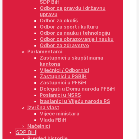
SDP BiH
Odbor za pravdu i državnu
upravu
Odbor za okoliš
Odbor za sport i kulturu
Odbor za nauku i tehnologiju
Odbor za obrazovanje i nauku
Odbor za zdravstvo
Parlamentarci
Zastupnici u skupštinama
kantona
Vijećnici / Odbornici
Zastupnici u PSBiH
Zastupnici u PFBiH
Delegati u Domu naroda PFBiH
Poslanici u NSRS
Izaslanici u Vijeću naroda RS
Izvršna vlast
Vijeće ministara
Vlada FBiH
Načelnici
SDP BiH
Pregled historije