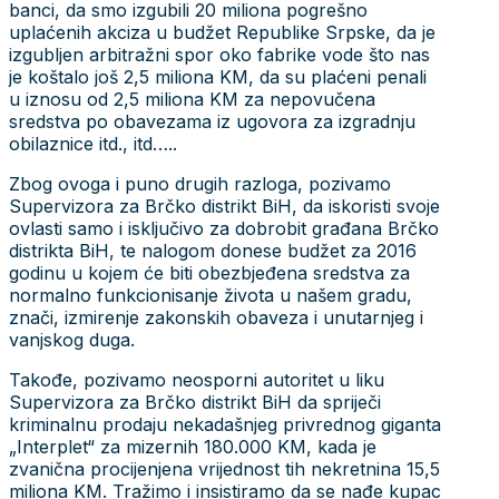
banci, da smo izgubili 20 miliona pogrešno
uplaćenih akciza u budžet Republike Srpske, da je
izgubljen arbitražni spor oko fabrike vode što nas
je koštalo još 2,5 miliona KM, da su plaćeni penali
u iznosu od 2,5 miliona KM za nepovučena
sredstva po obavezama iz ugovora za izgradnju
obilaznice itd., itd…..
Zbog ovoga i puno drugih razloga, pozivamo
Supervizora za Brčko distrikt BiH, da iskoristi svoje
ovlasti samo i isključivo za dobrobit građana Brčko
distrikta BiH, te nalogom donese budžet za 2016
godinu u kojem će biti obezbjeđena sredstva za
normalno funkcionisanje života u našem gradu,
znači, izmirenje zakonskih obaveza i unutarnjeg i
vanjskog duga.
Takođe, pozivamo neosporni autoritet u liku
Supervizora za Brčko distrikt BiH da spriječi
kriminalnu prodaju nekadašnjeg privrednog giganta
„Interplet“ za mizernih 180.000 KM, kada je
zvanična procijenjena vrijednost tih nekretnina 15,5
miliona KM. Tražimo i insistiramo da se nađe kupac