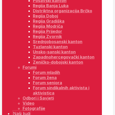
Posavski kanton
Regija Banja Luka
Distriktna organizacija Brčko
Regija Doboj
Regija Gradiška
Regija Modriča
Regija Prijedor
Regija Zvornik
Srednjobosanski kanton
Tuzlanski kanton
Unsko-sanski kanton
Zapadnohercegovački kanton
Zeničko-dobojski kanton
Forumi
Forum mladih
Forum žena
Forum seniora
Forum sindikalnih aktivista i
aktivistica
Odbori i Savjeti
Video
Fotografije
Naši ljudi