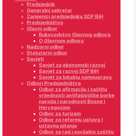
Predsjednik
Generalni sekretar
Zamjenici predsjednika SDP BiH
Predsjedništvo
Glavni odbor
Rukovodstvo Glavnog odbora
O Glavnom odboru
Nadzorni odbor
Statutarni odbor
Savjeti
Savjet za ekonomski razvoj
Savjet za razvoj SDP BiH
Savjet za lokalnu samoupravu
Odbori Predsjedništva
Odbor za afirmaciju i zaštitu
vrijednosti antifašističke borbe
naroda i narodnosti Bosne i
Hercegovine
Odbor za turizam
Odbor za reformu ustava i
ustavna pitanja
Odbor za rad i socijalnu zaštitu