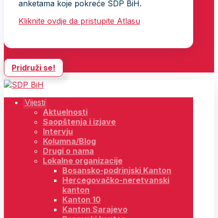
anketama koje pokreće SDP BiH.
Kliknite ovdje da pristupite Atlasu
Pridruži se!
Vijesti
Aktuelnosti
Saopštenja i izjave
Intervju
Kolumna/Blog
Drugi o nama
Lokalne organizacije
Bosansko-podrinjski Kanton
Hercegovačko-neretvanski
kanton
Kanton 10
Kanton Sarajevo