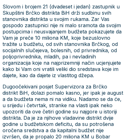
Slovom i brojem 21 (dvadeset i jedan) zastupnik u
Skupštini Brčko distrikta BiH drži sudbinu svih
stanovnika distrikta u svojim rukama. Zar Vas
gospodo zastupnici nije ni malo sramota da svojim
postupcima i neusvajanjem budžeta pokazujete da
Vam je preče 10 miliona KM, koje bezuslovno
tražite u budžetu, od svih stanovnika Brčkog, od
socijalnih slučejeva, bolesnih, od privrednika, od
poljoprivrednika, mladih, pa i nevladinih
organizacija koje na najprizemniji način ucjenjujete
kako bi Vam oni vratili veliki dio sredstava koje im
dajete, kao da dajete iz vlastitog džepa.
Dugoočekivani posjet Supervizora za Brčko
distrikt BiH, dolazi pomalo kasno, jer ipak je august
a da budžeta nema ni na vidiku. Nadamo se da će,
u srijedu i četvrtak, stranke na vlasti ipak neko
upozoriti da ove četiri godine su najgore u istoriji
distrikta. Da je za njihove vladavine distrikt dvije
godine u budžetskom deficitu, da su potrošena
oročena sredstva a da kapitalni budžet nije
izvršen, da je propalo 20 miliona KM u Bobar