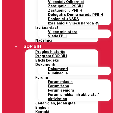
Vijećnici / Odbornici
Zastupnici u PSBiH
Zastupnici u PFBiH
Delegati u Domu naroda PFBiH
Poslanici u NSRS
Izaslanici u Vijeću naroda RS
Izvršna vlast
Vijeće ministara
Vlada FBiH
Načelnici
SDP BiH
Pregled historije
Program SDP BiH
Etički kodeks
Dokumenti
Dokumenti
Publikacije
Forumi
Forum mladih
Forum žena
Forum seniora
Forum sindikalnih aktivista /
aktivistica
Jedan član, jedan glas
English
Kontakt