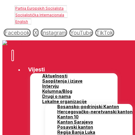
Partija Europskih Socijalista
Socijalistička Internacionala
English
Facebook
X
Instagram
YouTube
TikTok
Vijesti
Aktuelnosti
Saopštenja i izjave
Intervju
Kolumna/Blog
Drugi o nama
Lokalne organizacije
Bosansko-podrinjski Kanton
Hercegovačko-neretvanski kanton
Kanton 10
Kanton Sarajevo
Posavski kanton
Regija Banja Luka