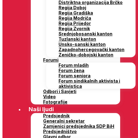
Distriktna organizacija Brčko
Regija Doboj
Regija Gradiška
Regija Modriča
Regija Prijedor
Regija Zvornik
Srednjobosanski kanton
Tuzlanski kanton
Unsko-sanski kanton
Zapadnohercegovački kanton
Zeničko-dobojski kanton
Forumi
Forum mladih
Forum žena
Forum seniora
Forum sindikalnih aktivista i
aktivistica
Odbori i Savjeti
Video
Fotografije
Naši ljudi
Predsjednik
Generalni sekretar
Zamjenici predsjednika SDP BiH
Predsjedništvo
Glavni odbor