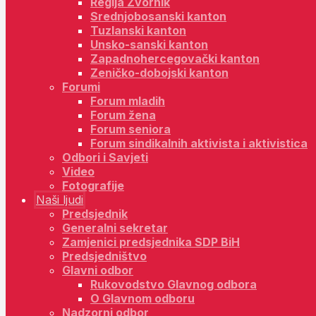
Regija Zvornik
Srednjobosanski kanton
Tuzlanski kanton
Unsko-sanski kanton
Zapadnohercegovački kanton
Zeničko-dobojski kanton
Forumi
Forum mladih
Forum žena
Forum seniora
Forum sindikalnih aktivista i aktivistica
Odbori i Savjeti
Video
Fotografije
Naši ljudi
Predsjednik
Generalni sekretar
Zamjenici predsjednika SDP BiH
Predsjedništvo
Glavni odbor
Rukovodstvo Glavnog odbora
O Glavnom odboru
Nadzorni odbor