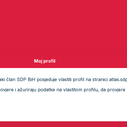
Moj profil
i član SDP BiH posjeduje vlastiti profil na stranici atlas.sd
ere i ažuriraju podatke na vlastitom profilu, da provjere s