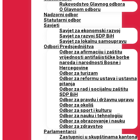
Rukovodstvo Glavnog odbora
O Glavnom odboru
Nadzorni odbor
Statutarni odbor
Savjeti
Savjet za ekonomski razvoj
Savjet za razvoj SDP BiH
Savjet za lokalnu samoupravu
Odbori Predsjedništva
Odbor za afirmaciju i zaštitu
vrijednosti antifašističke borbe
naroda i narodnosti Bosne i
Hercegovine
Odbor za turizam
Odbor za reformu ustava i ustavna
pitanja
Odbor za rad i socijalnu zaštitu
SDP BiH
Odbor za pravdu i državnu upravu
Odbor za okoliš
Odbor za sport i kulturu
Odbor za nauku i tehnologiju
Odbor za obrazovanje i nauku
Odbor za zdravstvo
Parlamentarci
Zastupnici u skupštinama kantona