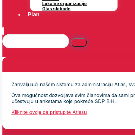
Lokalne organizacije
Glas slobode
Plan
Zahvaljujući našem sistemu za administraciju Atlas, svak
Ova mogućnost dozvoljava svim članovima da sami provj
učestvuju u anketama koje pokreće SDP BiH.
Kliknite ovdje da pristupite Atlasu