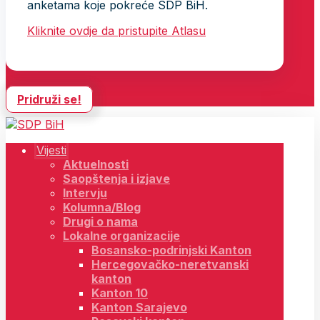
anketama koje pokreće SDP BiH.
Kliknite ovdje da pristupite Atlasu
Pridruži se!
Vijesti
Aktuelnosti
Saopštenja i izjave
Intervju
Kolumna/Blog
Drugi o nama
Lokalne organizacije
Bosansko-podrinjski Kanton
Hercegovačko-neretvanski
kanton
Kanton 10
Kanton Sarajevo