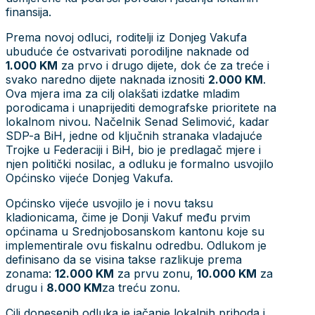
finansija.
Prema novoj odluci, roditelji iz Donjeg Vakufa
ubuduće će ostvarivati porodiljne naknade od
1.000 KM
za prvo i drugo dijete, dok će za treće i
svako naredno dijete naknada iznositi
2.000 KM
.
Ova mjera ima za cilj olakšati izdatke mladim
porodicama i unaprijediti demografske prioritete na
lokalnom nivou. Načelnik Senad Selimović, kadar
SDP-a BiH, jedne od ključnih stranaka vladajuće
Trojke u Federaciji i BiH, bio je predlagač mjere i
njen politički nosilac, a odluku je formalno usvojilo
Općinsko vijeće Donjeg Vakufa.
Općinsko vijeće usvojilo je i novu taksu
kladionicama, čime je Donji Vakuf među prvim
općinama u Srednjobosanskom kantonu koje su
implementirale ovu fiskalnu odredbu. Odlukom je
definisano da se visina takse razlikuje prema
zonama:
12.000 KM
za prvu zonu,
10.000 KM
za
drugu i
8.000 KM
za treću zonu.
Cilj donesenih odluka je jačanje lokalnih prihoda i