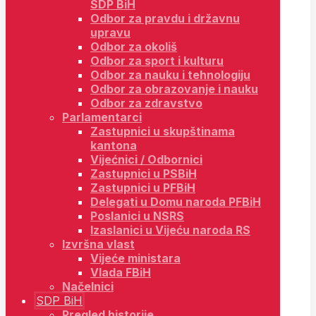
SDP BiH
Odbor za pravdu i državnu
upravu
Odbor za okoliš
Odbor za sport i kulturu
Odbor za nauku i tehnologiju
Odbor za obrazovanje i nauku
Odbor za zdravstvo
Parlamentarci
Zastupnici u skupštinama
kantona
Vijećnici / Odbornici
Zastupnici u PSBiH
Zastupnici u PFBiH
Delegati u Domu naroda PFBiH
Poslanici u NSRS
Izaslanici u Vijeću naroda RS
Izvršna vlast
Vijeće ministara
Vlada FBiH
Načelnici
SDP BiH
Pregled historije