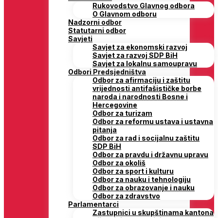
Rukovodstvo Glavnog odbora
O Glavnom odboru
Nadzorni odbor
Statutarni odbor
Savjeti
Savjet za ekonomski razvoj
Savjet za razvoj SDP BiH
Savjet za lokalnu samoupravu
Odbori Predsjedništva
Odbor za afirmaciju i zaštitu
vrijednosti antifašističke borbe
naroda i narodnosti Bosne i
Hercegovine
Odbor za turizam
Odbor za reformu ustava i ustavna
pitanja
Odbor za rad i socijalnu zaštitu
SDP BiH
Odbor za pravdu i državnu upravu
Odbor za okoliš
Odbor za sport i kulturu
Odbor za nauku i tehnologiju
Odbor za obrazovanje i nauku
Odbor za zdravstvo
Parlamentarci
Zastupnici u skupštinama kantona