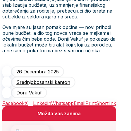
stabilizacija budžeta, uz smanjenje finansijskog
opterećenja za roditelje, prebacujući dio tereta na
subjekte iz sektora igara na sreću.
Ove mjere su jasan pomak općine — novi prihodi
pune budžet, a dio tog novca vraća se majkama i
očevima čim beba dođe. Donji Vakuf je pokazao da
lokalni budžet može biti alat koji stoji uz porodicu,
a ne samo puka forma bez stvarnog učinka.
26 Decembra 2025
Srednjobosanski kanton
Donji Vakuf
Facebook
X
Linkedin
Whatsapp
Email
Print
Shortlink
Možda vas zanima