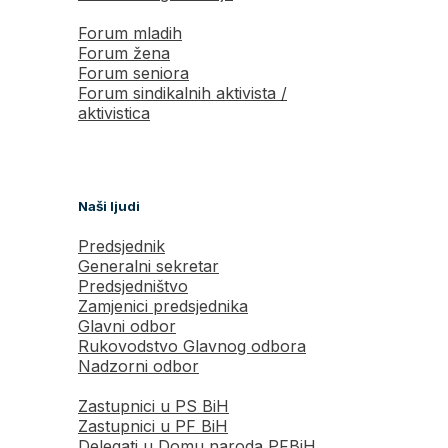
Forum mladih
Forum žena
Forum seniora
Forum sindikalnih aktivista /
aktivistica
Naši ljudi
Predsjednik
Generalni sekretar
Predsjedništvo
Zamjenici predsjednika
Glavni odbor
Rukovodstvo Glavnog odbora
Nadzorni odbor
Zastupnici u PS BiH
Zastupnici u PF BiH
Delegati u Domu naroda PFBiH