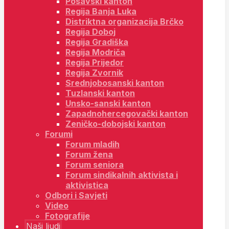
Posavski kanton
Regija Banja Luka
Distriktna organizacija Brčko
Regija Doboj
Regija Gradiška
Regija Modriča
Regija Prijedor
Regija Zvornik
Srednjobosanski kanton
Tuzlanski kanton
Unsko-sanski kanton
Zapadnohercegovački kanton
Zeničko-dobojski kanton
Forumi
Forum mladih
Forum žena
Forum seniora
Forum sindikalnih aktivista i
aktivistica
Odbori i Savjeti
Video
Fotografije
Naši ljudi