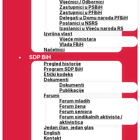
Vijećnici / Odbornici
Zastupnici u PSBiH
Zastupnici u PFBiH
Delegati u Domu naroda PFBiH
Poslanici u NSRS
Izaslanici u Vijeću naroda RS
Izvršna vlast
Vijeće ministara
Vlada FBiH
Načelnici
SDP BiH
Pregled historije
Program SDP BiH
Etički kodeks
Dokumenti
Dokumenti
Publikacije
Forumi
Forum mladih
Forum žena
Forum seniora
Forum sindikalnih aktivista /
aktivistica
Jedan član, jedan glas
English
Kontakt