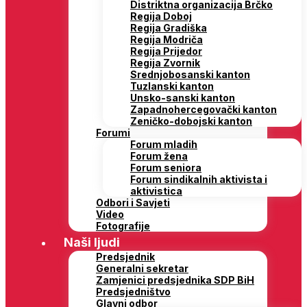
Distriktna organizacija Brčko
Regija Doboj
Regija Gradiška
Regija Modriča
Regija Prijedor
Regija Zvornik
Srednjobosanski kanton
Tuzlanski kanton
Unsko-sanski kanton
Zapadnohercegovački kanton
Zeničko-dobojski kanton
Forumi
Forum mladih
Forum žena
Forum seniora
Forum sindikalnih aktivista i
aktivistica
Odbori i Savjeti
Video
Fotografije
Naši ljudi
Predsjednik
Generalni sekretar
Zamjenici predsjednika SDP BiH
Predsjedništvo
Glavni odbor