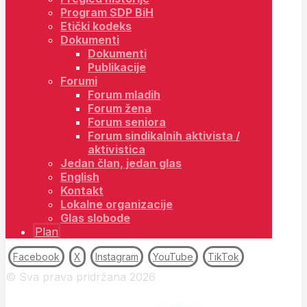
Program SDP BiH
Etički kodeks
Dokumenti
Dokumenti
Publikacije
Forumi
Forum mladih
Forum žena
Forum seniora
Forum sindikalnih aktivista /
aktivistica
Jedan član, jedan glas
English
Kontakt
Lokalne organizacije
Glas slobode
Plan
Facebook
X
Instagram
YouTube
TikTok
© Sva prava pridržana 2026