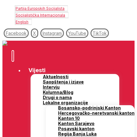
Partija Europskih Socijalista
Socijalistička Internacionala
English
Facebook
X
Instagram
YouTube
TikTok
Vijesti
Aktuelnosti
Saopštenja i izjave
Intervju
Kolumna/Blog
Drugi o nama
Lokalne organizacije
Bosansko-podrinjski Kanton
Hercegovačko-neretvanski kanton
Kanton 10
Kanton Sarajevo
Posavski kanton
Regija Banja Luka