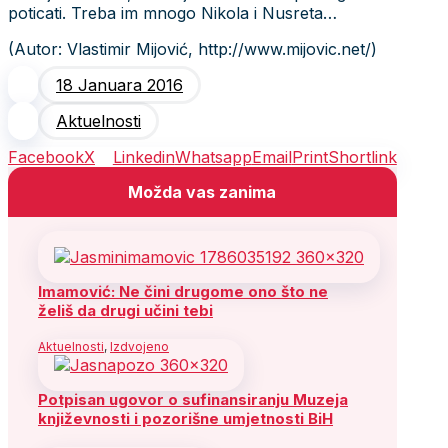
poticati. Treba im mnogo Nikola i Nusreta…
(Autor: Vlastimir Mijović, http://www.mijovic.net/)
18 Januara 2016
Aktuelnosti
Facebook
X
Linkedin
Whatsapp
Email
Print
Shortlink
Možda vas zanima
Imamović: Ne čini drugome ono što ne
želiš da drugi učini tebi
Aktuelnosti
,
Izdvojeno
Potpisan ugovor o sufinansiranju Muzeja
književnosti i pozorišne umjetnosti BiH