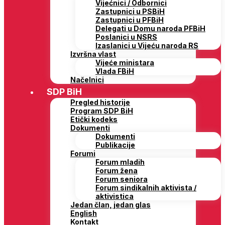
Vijećnici / Odbornici
Zastupnici u PSBiH
Zastupnici u PFBiH
Delegati u Domu naroda PFBiH
Poslanici u NSRS
Izaslanici u Vijeću naroda RS
Izvršna vlast
Vijeće ministara
Vlada FBiH
Načelnici
SDP BiH
Pregled historije
Program SDP BiH
Etički kodeks
Dokumenti
Dokumenti
Publikacije
Forumi
Forum mladih
Forum žena
Forum seniora
Forum sindikalnih aktivista /
aktivistica
Jedan član, jedan glas
English
Kontakt