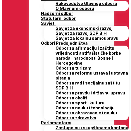
Rukovodstvo Glavnog odbora
O Glavnom odboru
Nadzorni odbor
Statutarni odbor
Savjeti
Savjet za ekonomski razvoj
Savjet za razvoj SDP BiH
Savjet za lokalnu samoupravu
Odbori Predsjedništva
Odbor za afirmaciju i zaštitu
vrijednosti antifašističke borbe
naroda i narodnosti Bosne i
Hercegovine
Odbor za turizam
Odbor za reformu ustava i ustavna
pitanja
Odbor za rad i socijalnu zaštitu
SDP BiH
Odbor za pravdu i državnu upravu
Odbor za okoliš
Odbor za sport i kulturu
Odbor za nauku i tehnologiju
Odbor za obrazovanje i nauku
Odbor za zdravstvo
Parlamentarci
Zastupnici u skupštinama kantona