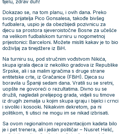
tijelu, zdrav duh!
Dokazao se, na tom planu, i ovih dana. Preko
svog prijatelja Pico Gonsalesa, takođe bivšeg
fudbalera, uspio je da obezbijedi pozivnicu za
djecu sa prostora sjeveroistočne Bosne za učešće
na velikom fudbalskom turniru u nogometnoj
prijestonici: Barceloni. Možete misliti kakav je to bio
doživljaj za tinejdžere iz BiH.
Na turniru su, pod stručnim vođstvom Nikića,
skupa igrala djeca iz nekoliko gradova iz Republike
Srpske, ali i sa malim igračima s druge strane
entitetske crte, iz Gračanice (FBiH). Djeca su
boravila u Španiji sedam dana. Vratili su se sretni,
uopšte ne govoreći o rezultatima. Divno su se
družili, nagledali prelijepog grada, vidjeli su timove
iz drugih zemalja u kojim skupa igraju i bijelci i crnci
i sivoliki i kosooki. Nikakvim dekretom, pa ni
politikom, ti utisci ne mogu im se nikad izbrisati.
Sa ovom regionalnom reprezentacijom kadeta bilo
je i pet trenera, ali i jedan političar – Nusret Helić,