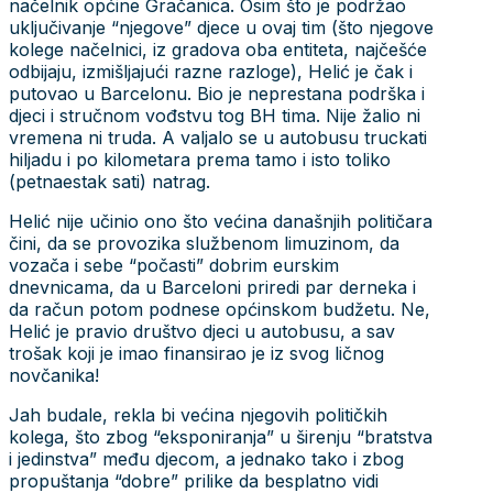
načelnik općine Gračanica. Osim što je podržao
uključivanje “njegove” djece u ovaj tim (što njegove
kolege načelnici, iz gradova oba entiteta, najčešće
odbijaju, izmišljajući razne razloge), Helić je čak i
putovao u Barcelonu. Bio je neprestana podrška i
djeci i stručnom vođstvu tog BH tima. Nije žalio ni
vremena ni truda. A valjalo se u autobusu truckati
hiljadu i po kilometara prema tamo i isto toliko
(petnaestak sati) natrag.
Helić nije učinio ono što većina današnjih političara
čini, da se provozika službenom limuzinom, da
vozača i sebe “počasti” dobrim eurskim
dnevnicama, da u Barceloni priredi par derneka i
da račun potom podnese općinskom budžetu. Ne,
Helić je pravio društvo djeci u autobusu, a sav
trošak koji je imao finansirao je iz svog ličnog
novčanika!
Jah budale, rekla bi većina njegovih političkih
kolega, što zbog “eksponiranja” u širenju “bratstva
i jedinstva” među djecom, a jednako tako i zbog
propuštanja “dobre” prilike da besplatno vidi