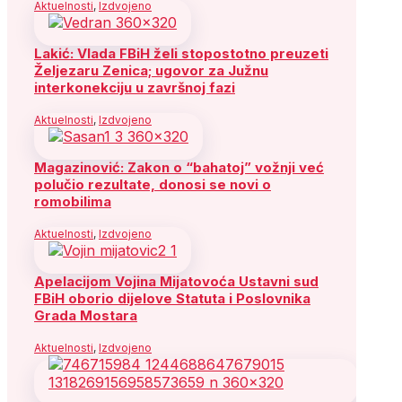
Aktuelnosti
,
Izdvojeno
Lakić: Vlada FBiH želi stopostotno preuzeti
Željezaru Zenica; ugovor za Južnu
interkonekciju u završnoj fazi
Aktuelnosti
,
Izdvojeno
Magazinović: Zakon o “bahatoj” vožnji već
polučio rezultate, donosi se novi o
romobilima
Aktuelnosti
,
Izdvojeno
Apelacijom Vojina Mijatovoća Ustavni sud
FBiH oborio dijelove Statuta i Poslovnika
Grada Mostara
Aktuelnosti
,
Izdvojeno