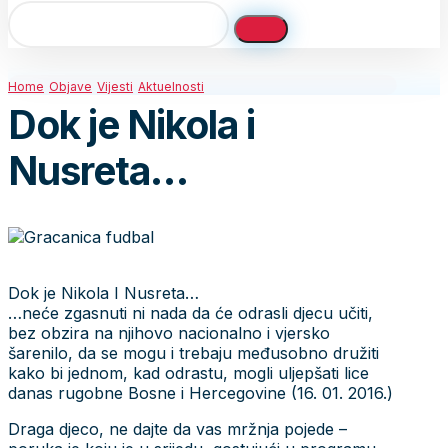
Home
Objave
Vijesti
Aktuelnosti
Dok je Nikola i
Nusreta…
Dok je Nikola I Nusreta…
…neće zgasnuti ni nada da će odrasli djecu učiti,
bez obzira na njihovo nacionalno i vjersko
šarenilo, da se mogu i trebaju međusobno družiti
kako bi jednom, kad odrastu, mogli uljepšati lice
danas rugobne Bosne i Hercegovine (16. 01. 2016.)
Draga djeco, ne dajte da vas mržnja pojede –