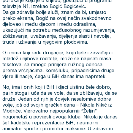
poruka je koju je u srijedu, gostujući u programu
televizije N1, izrekao Bogić Bogićević.
Da ga zdravlje bolje služi, znam da bi, umjesto
preko ekrana, Bogić na ovaj način svakodnevno
djelovao i među djecom i među odraslima,
ukazujući na potrebu međusobnog razumijevanja,
zbližavanja, uvažavanja, dijeljenja slasti i nevolje,
truda i uživanja u njegovim plodovima.
O onima koji rade drugačije, koji dijele i zavađaju i
mladež i njihove roditelje, može se napisati masa
tekstova, sa mnogo primjera ružnog odnosa
prema vršnjacima, komšiluku, pripadnicima druge
vjere ili nacije, čega u BiH danas ima napretek.
No, ima i onih koji i BiH i djeci uistinu žele dobro,
pa ih stoga i uče da se vole, da se zbližavaju, da se
druže. Jedan od njih je čovjek nesalomive dobre
volje, još od svojih igračkih dana – Nikola Nikić iz
Modriče. Vjerovatno najpopularniji “Željin”
nogometaš u povijesti ovoga kluba, Nikola je danas
šef kadetske reprezentacije BiH, neumorni
animator sporta i promotor maksime: U zdravom