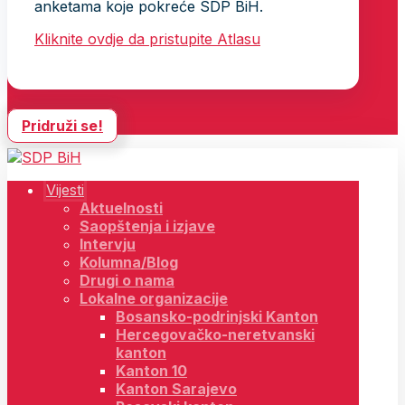
anketama koje pokreće SDP BiH.
Kliknite ovdje da pristupite Atlasu
Pridruži se!
Vijesti
Aktuelnosti
Saopštenja i izjave
Intervju
Kolumna/Blog
Drugi o nama
Lokalne organizacije
Bosansko-podrinjski Kanton
Hercegovačko-neretvanski
kanton
Kanton 10
Kanton Sarajevo