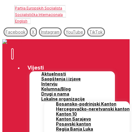
Partija Europskih Socijalista
Socijalistička Internacionala
English
Facebook
X
Instagram
YouTube
TikTok
Vijesti
Aktuelnosti
Saopštenja i izjave
Intervju
Kolumna/Blog
Drugi o nama
Lokalne organizacije
Bosansko-podrinjski Kanton
Hercegovačko-neretvanski kanton
Kanton 10
Kanton Sarajevo
Posavski kanton
Regija Banja Luka