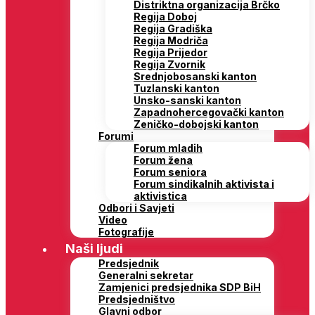
Distriktna organizacija Brčko
Regija Doboj
Regija Gradiška
Regija Modriča
Regija Prijedor
Regija Zvornik
Srednjobosanski kanton
Tuzlanski kanton
Unsko-sanski kanton
Zapadnohercegovački kanton
Zeničko-dobojski kanton
Forumi
Forum mladih
Forum žena
Forum seniora
Forum sindikalnih aktivista i
aktivistica
Odbori i Savjeti
Video
Fotografije
Naši ljudi
Predsjednik
Generalni sekretar
Zamjenici predsjednika SDP BiH
Predsjedništvo
Glavni odbor