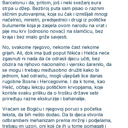
Barcelonu i da, pritom, još i neki svežanj eura
strpa u džep. Bezbroj puta sam pisao o raznim
sličnim putovanjima, koja su čak i izmišljali mnogi
načelnici, ministri, predsjednici i drugi iz političke
bulumente koja je zasjela ovom narodu na vrat i
pije mu krv (odnosno novac) na slamčicu, bez
kraja i bez imalo griže savjesti.
No, svakome njegovo, nekome čast nekome
grijeh. Ali, dok ima ljudi poput Nikića i Helića neće
zgasnuti ni nada da će odrasli djecu učiti, bez
obzira na njihovo nacionalno i vjersko šarenilo, da
se mogu i trebaju međusobno družiti kako bi
jednom, kad odrastu, mogli uljepšati lice danas
rugobne Bosne i Hercegovine. I da k tome, kao
Helić, očitaju lekciju političkim krvopijama, koje
koriste svaku priliku da o trošku države sebi
priređuju razne ekskurzije i bahanalije.
Vraćam se Bogiću i njegovoj poruci s početka
teksta, da bih nešto dodao. Da bi djeca stvorila
odbrambeni mehanizam prema mržnji i podjelama,
trebaju im uzori, oni koji će ih u tome pomagati i