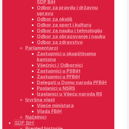
SDP BiH
Odbor za pravdu i državnu
upravu
Odbor za okoliš
Odbor za sport i kulturu
Odbor za nauku i tehnologiju
Odbor za obrazovanje i nauku
Odbor za zdravstvo
Parlamentarci
Zastupnici u skupštinama
kantona
Vijećnici / Odbornici
Zastupnici u PSBiH
Zastupnici u PFBiH
Delegati u Domu naroda PFBiH
Poslanici u NSRS
Izaslanici u Vijeću naroda RS
Izvršna vlast
Vijeće ministara
Vlada FBiH
Načelnici
SDP BiH
Pregled historije