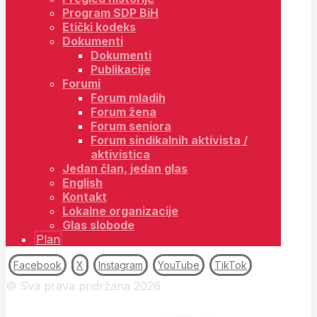
Program SDP BiH
Etički kodeks
Dokumenti
Dokumenti
Publikacije
Forumi
Forum mladih
Forum žena
Forum seniora
Forum sindikalnih aktivista /
aktivistica
Jedan član, jedan glas
English
Kontakt
Lokalne organizacije
Glas slobode
Plan
Facebook
X
Instagram
YouTube
TikTok
© Sva prava pridržana 2026