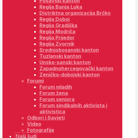
Posavski kanton
Regija Banja Luka
Distriktna organizacija Brčko
Regija Doboj
Regija Gradiška
Regija Modriča
Regija Prijedor
Regija Zvornik
Srednjobosanski kanton
Tuzlanski kanton
Unsko-sanski kanton
Zapadnohercegovački kanton
Zeničko-dobojski kanton
Forumi
Forum mladih
Forum žena
Forum seniora
Forum sindikalnih aktivista i
aktivistica
Odbori i Savjeti
Video
Fotografije
Naši ljudi