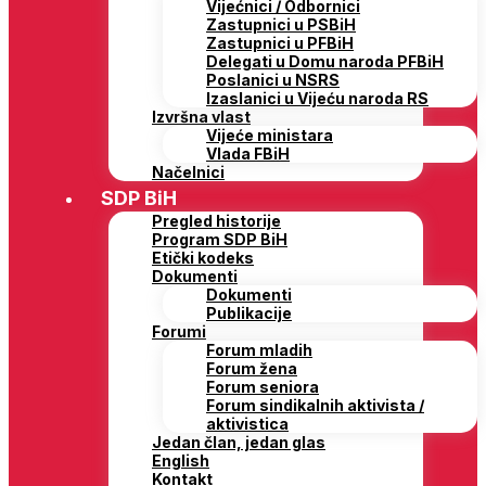
Vijećnici / Odbornici
Zastupnici u PSBiH
Zastupnici u PFBiH
Delegati u Domu naroda PFBiH
Poslanici u NSRS
Izaslanici u Vijeću naroda RS
Izvršna vlast
Vijeće ministara
Vlada FBiH
Načelnici
SDP BiH
Pregled historije
Program SDP BiH
Etički kodeks
Dokumenti
Dokumenti
Publikacije
Forumi
Forum mladih
Forum žena
Forum seniora
Forum sindikalnih aktivista /
aktivistica
Jedan član, jedan glas
English
Kontakt