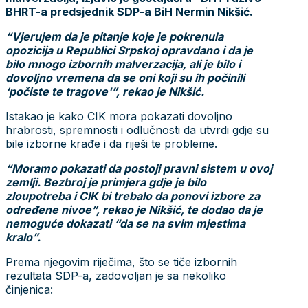
BHRT-a predsjednik SDP-a BiH Nermin Nikšić.
“Vjerujem da je pitanje koje je pokrenula
opozicija u Republici Srpskoj opravdano i da je
bilo mnogo izbornih malverzacija, ali je bilo i
dovoljno vremena da se oni koji su ih počinili
‘počiste te tragove'”, rekao je Nikšić.
Istakao je kako CIK mora pokazati dovoljno
hrabrosti, spremnosti i odlučnosti da utvrdi gdje su
bile izborne krađe i da riješi te probleme.
“Moramo pokazati da postoji pravni sistem u ovoj
zemlji. Bezbroj je primjera gdje je bilo
zloupotreba i CIK bi trebalo da ponovi izbore za
određene nivoe”, rekao je Nikšić, te dodao da je
nemoguće dokazati “da se na svim mjestima
kralo”.
Prema njegovim riječima, što se tiče izbornih
rezultata SDP-a, zadovoljan je sa nekoliko
činjenica: