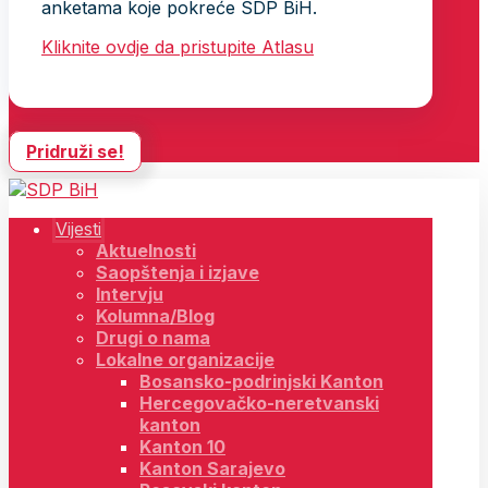
anketama koje pokreće SDP BiH.
Kliknite ovdje da pristupite Atlasu
Pridruži se!
Vijesti
Aktuelnosti
Saopštenja i izjave
Intervju
Kolumna/Blog
Drugi o nama
Lokalne organizacije
Bosansko-podrinjski Kanton
Hercegovačko-neretvanski
kanton
Kanton 10
Kanton Sarajevo