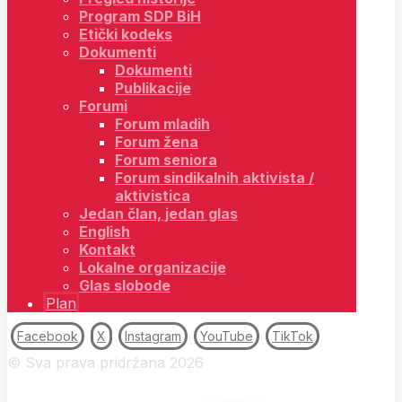
Program SDP BiH
Etički kodeks
Dokumenti
Dokumenti
Publikacije
Forumi
Forum mladih
Forum žena
Forum seniora
Forum sindikalnih aktivista /
aktivistica
Jedan član, jedan glas
English
Kontakt
Lokalne organizacije
Glas slobode
Plan
Facebook
X
Instagram
YouTube
TikTok
© Sva prava pridržana 2026