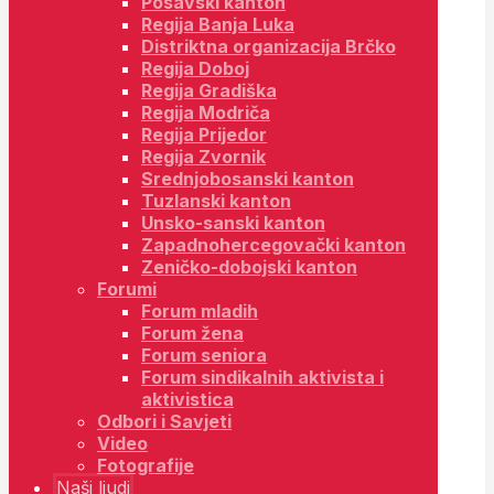
Posavski kanton
Regija Banja Luka
Distriktna organizacija Brčko
Regija Doboj
Regija Gradiška
Regija Modriča
Regija Prijedor
Regija Zvornik
Srednjobosanski kanton
Tuzlanski kanton
Unsko-sanski kanton
Zapadnohercegovački kanton
Zeničko-dobojski kanton
Forumi
Forum mladih
Forum žena
Forum seniora
Forum sindikalnih aktivista i
aktivistica
Odbori i Savjeti
Video
Fotografije
Naši ljudi