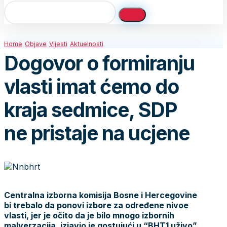
Home
Objave
Vijesti
Aktuelnosti
Dogovor o formiranju
vlasti imat ćemo do
kraja sedmice, SDP
ne pristaje na ucjene
Centralna izborna komisija Bosne i Hercegovine
bi trebalo da ponovi izbore za određene nivoe
vlasti, jer je očito da je bilo mnogo izbornih
malverzacija, izjavio je gostujući u “BHT1 uživo”