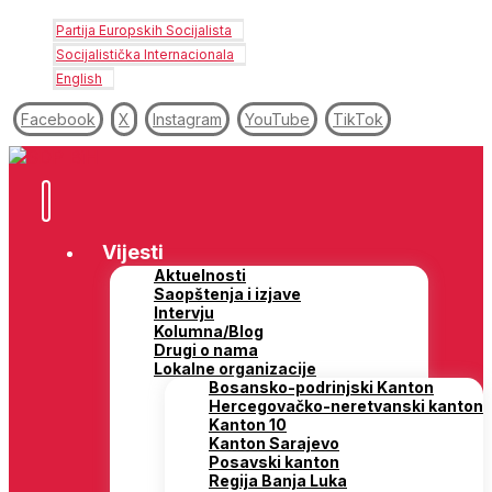
Partija Europskih Socijalista
Socijalistička Internacionala
English
Facebook
X
Instagram
YouTube
TikTok
Vijesti
Aktuelnosti
Saopštenja i izjave
Intervju
Kolumna/Blog
Drugi o nama
Lokalne organizacije
Bosansko-podrinjski Kanton
Hercegovačko-neretvanski kanton
Kanton 10
Kanton Sarajevo
Posavski kanton
Regija Banja Luka