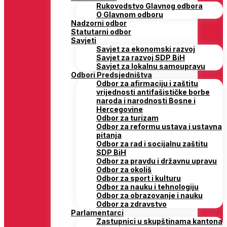
Rukovodstvo Glavnog odbora
O Glavnom odboru
Nadzorni odbor
Statutarni odbor
Savjeti
Savjet za ekonomski razvoj
Savjet za razvoj SDP BiH
Savjet za lokalnu samoupravu
Odbori Predsjedništva
Odbor za afirmaciju i zaštitu
vrijednosti antifašističke borbe
naroda i narodnosti Bosne i
Hercegovine
Odbor za turizam
Odbor za reformu ustava i ustavna
pitanja
Odbor za rad i socijalnu zaštitu
SDP BiH
Odbor za pravdu i državnu upravu
Odbor za okoliš
Odbor za sport i kulturu
Odbor za nauku i tehnologiju
Odbor za obrazovanje i nauku
Odbor za zdravstvo
Parlamentarci
Zastupnici u skupštinama kantona