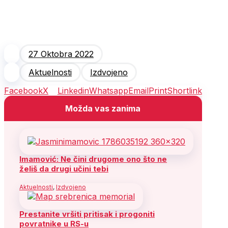
27 Oktobra 2022
Aktuelnosti
Izdvojeno
Facebook
X
Linkedin
Whatsapp
Email
Print
Shortlink
Možda vas zanima
Imamović: Ne čini drugome ono što ne
želiš da drugi učini tebi
Aktuelnosti
,
Izdvojeno
Prestanite vršiti pritisak i progoniti
povratnike u RS-u