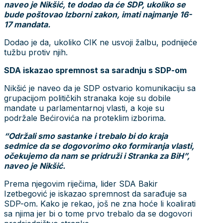
naveo je Nikšić, te dodao da će SDP, ukoliko se
bude poštovao Izborni zakon, imati najmanje 16-
17 mandata.
Dodao je da, ukoliko CIK ne usvoji žalbu, podnijeće
tužbu protiv njih.
SDA iskazao spremnost sa saradnju s SDP-om
Nikšić je naveo da je SDP ostvario komunikaciju sa
grupacijom političkih stranaka koje su dobile
mandate u parlamentarnoj vlasti, a koje su
podržale Bećirovića na proteklim izborima.
“Održali smo sastanke i trebalo bi do kraja
sedmice da se dogovorimo oko formiranja vlasti,
očekujemo da nam se pridruži i Stranka za BiH”,
naveo je Nikšić.
Prema njegovim riječima, lider SDA Bakir
Izetbegović je iskazao spremnost da sarađuje sa
SDP-om. Kako je rekao, još ne zna hoće li koalirati
sa njima jer bi o tome prvo trebalo da se dogovori