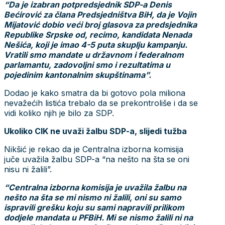
“Da je izabran potpredsjednik SDP-a Denis
Bećirović za člana Predsjedništva BiH, da je Vojin
Mijatović dobio veći broj glasova za predsjednika
Republike Srpske od, recimo, kandidata Nenada
Nešića, koji je imao 4-5 puta skuplju kampanju.
Vratili smo mandate u državnom i federalnom
parlamantu, zadovoljni smo i rezultatima u
pojedinim kantonalnim skupštinama”.
Dodao je kako smatra da bi gotovo pola miliona
nevažećih listića trebalo da se prekontroliše i da se
vidi koliko njih je bilo za SDP.
Ukoliko CIK ne uvaži žalbu SDP-a, slijedi tužba
Nikšić je rekao da je Centralna izborna komisija
juče uvažila žalbu SDP-a “na nešto na šta se oni
nisu ni žalili”.
“Centralna izborna komisija je uvažila žalbu na
nešto na šta se mi nismo ni žalili, oni su samo
ispravili grešku koju su sami napravili prilikom
dodjele mandata u PFBiH. Mi se nismo žalili ni na