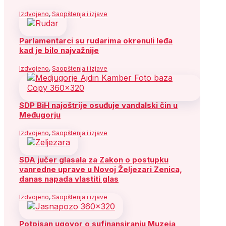
Izdvojeno
,
Saopštenja i izjave
Parlamentarci su rudarima okrenuli leđa
kad je bilo najvažnije
Izdvojeno
,
Saopštenja i izjave
SDP BiH najoštrije osuđuje vandalski čin u
Međugorju
Izdvojeno
,
Saopštenja i izjave
SDA jučer glasala za Zakon o postupku
vanredne uprave u Novoj Željezari Zenica,
danas napada vlastiti glas
Izdvojeno
,
Saopštenja i izjave
Potpisan ugovor o sufinansiranju Muzeja