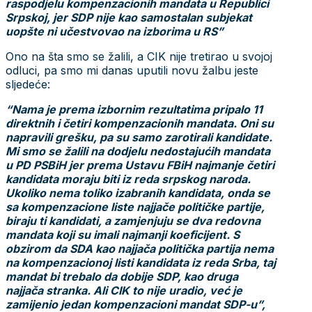
raspodjelu kompenzacionih mandata u Republici
Srpskoj, jer SDP nije kao samostalan subjekat
uopšte ni učestvovao na izborima u RS”
Ono na šta smo se žalili, a CIK nije tretirao u svojoj
odluci, pa smo mi danas uputili novu žalbu jeste
sljedeće:
“Nama je prema izbornim rezultatima pripalo 11
direktnih i četiri kompenzacionih mandata. Oni su
napravili grešku, pa su samo zarotirali kandidate.
Mi smo se žalili na dodjelu nedostajućih mandata
u PD PSBiH jer prema Ustavu FBiH najmanje četiri
kandidata moraju biti iz reda srpskog naroda.
Ukoliko nema toliko izabranih kandidata, onda se
sa kompenzacione liste najjače političke partije,
biraju ti kandidati, a zamjenjuju se dva redovna
mandata koji su imali najmanji koeficijent. S
obzirom da SDA kao najjača politička partija nema
na kompenzacionoj listi kandidata iz reda Srba, taj
mandat bi trebalo da dobije SDP, kao druga
najjača stranka. Ali CIK to nije uradio, već je
zamijenio jedan kompenzacioni mandat SDP-u”,