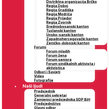
Distriktna organizacija Brčko
Regija Doboj
Regija Gradiška
Regija Modriča
Regija Prijedor
Regija Zvornik
Srednjobosanski kanton
Tuzlanski kanton
Unsko-sanski kanton
Zapadnohercegovački kanton
Zeničko-dobojski kanton
Forumi
Forum mladih
Forum žena
Forum seniora
Forum sindikalnih aktivista i
aktivistica
Odbori i Savjeti
Video
Fotografije
Naši ljudi
Predsjednik
Generalni sekretar
Zamjenici predsjednika SDP BiH
Predsjedništvo
Glavni odbor