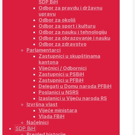
SDP BiH
Odbor za pravdu i državnu
upravu
Odbor za okoliš
Odbor za sport i kulturu
Odbor za nauku i tehnologiju
Odbor za obrazovanje i nauku
Odbor za zdravstvo
Parlamentarci
Zastupnici u skupštinama
kantona
Vijećnici / Odbornici
Zastupnici u PSBiH
Zastupnici u PFBiH
Delegati u Domu naroda PFBiH
Poslanici u NSRS
Izaslanici u Vijeću naroda RS
Izvršna vlast
Vijeće ministara
Vlada FBiH
Načelnici
SDP BiH
Pregled historije