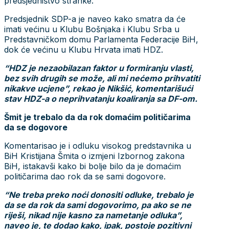
predsjedništvo stranke.
Predsjednik SDP-a je naveo kako smatra da će
imati većinu u Klubu Bošnjaka i Klubu Srba u
Predstavničkom domu Parlamenta Federacije BiH,
dok će većinu u Klubu Hrvata imati HDZ.
“HDZ je nezaobilazan faktor u formiranju vlasti,
bez svih drugih se može, ali mi nećemo prihvatiti
nikakve ucjene”, rekao je Nikšić, komentarišući
stav HDZ-a o neprihvatanju koaliranja sa DF-om.
Šmit je trebalo da da rok domaćim političarima
da se dogovore
Komentarisao je i odluku visokog predstavnika u
BiH Kristijana Šmita o izmjeni Izbornog zakona
BiH, istakavši kako bi bolje bilo da je domaćim
političarima dao rok da se sami dogovore.
“Ne treba preko noći donositi odluke, trebalo je
da se da rok da sami dogovorimo, pa ako se ne
riješi, nikad nije kasno za nametanje odluka”,
naveo je, te dodao kako, ipak, postoje pozitivni