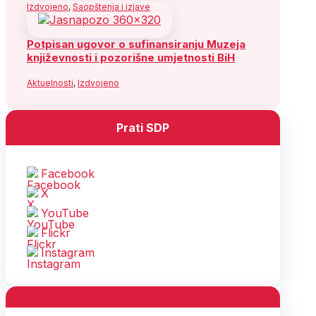
Izdvojeno
,
Saopštenja i izjave
Potpisan ugovor o sufinansiranju Muzeja
književnosti i pozorišne umjetnosti BiH
Aktuelnosti
,
Izdvojeno
Prati SDP
Facebook
X
YouTube
Flickr
Instagram