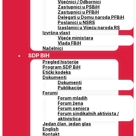
Vijećnici / Odbornici
Zastupnici u PSBiH
Zastupnici u PFBiH
Delegati u Domu naroda PFBiH
Poslanici u NSRS
Izaslanici u Vijeću naroda RS
Izvršna vlast
Vijeće ministara
Vlada FBiH
Načelnici
SDP BiH
Pregled historije
Program SDP BiH
Etički kodeks
Dokumenti
Dokumenti
Publikacije
Forumi
Forum mladih
Forum žena
Forum seniora
Forum sindikalnih aktivista /
aktivistica
Jedan član, jedan glas
English
Kontakt