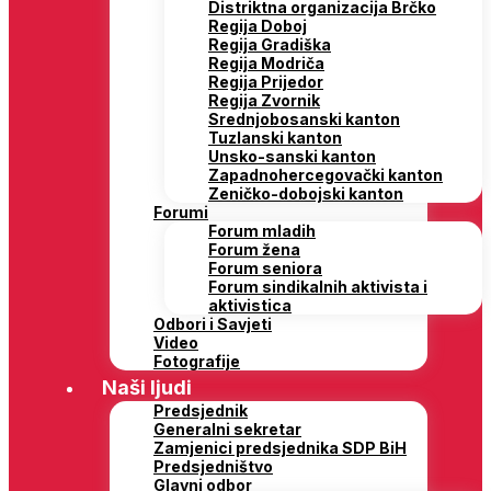
Distriktna organizacija Brčko
Regija Doboj
Regija Gradiška
Regija Modriča
Regija Prijedor
Regija Zvornik
Srednjobosanski kanton
Tuzlanski kanton
Unsko-sanski kanton
Zapadnohercegovački kanton
Zeničko-dobojski kanton
Forumi
Forum mladih
Forum žena
Forum seniora
Forum sindikalnih aktivista i
aktivistica
Odbori i Savjeti
Video
Fotografije
Naši ljudi
Predsjednik
Generalni sekretar
Zamjenici predsjednika SDP BiH
Predsjedništvo
Glavni odbor