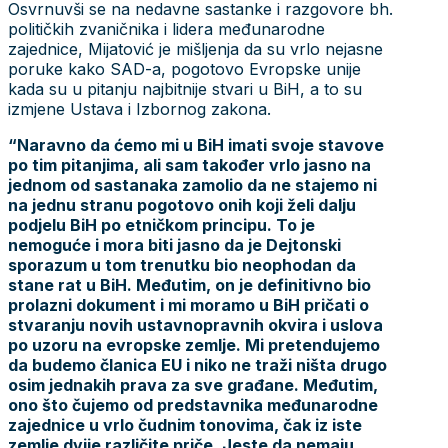
Osvrnuvši se na nedavne sastanke i razgovore bh.
političkih zvaničnika i lidera međunarodne
zajednice, Mijatović je mišljenja da su vrlo nejasne
poruke kako SAD-a, pogotovo Evropske unije
kada su u pitanju najbitnije stvari u BiH, a to su
izmjene Ustava i Izbornog zakona.
“Naravno da ćemo mi u BiH imati svoje stavove
po tim pitanjima, ali sam također vrlo jasno na
jednom od sastanaka zamolio da ne stajemo ni
na jednu stranu pogotovo onih koji želi dalju
podjelu BiH po etničkom principu. To je
nemoguće i mora biti jasno da je Dejtonski
sporazum u tom trenutku bio neophodan da
stane rat u BiH. Međutim, on je definitivno bio
prolazni dokument i mi moramo u BiH pričati o
stvaranju novih ustavnopravnih okvira i uslova
po uzoru na evropske zemlje. Mi pretendujemo
da budemo članica EU i niko ne traži ništa drugo
osim jednakih prava za sve građane. Međutim,
ono što čujemo od predstavnika međunarodne
zajednice u vrlo čudnim tonovima, čak iz iste
zemlje dvije različite priče. Jeste da nemaju