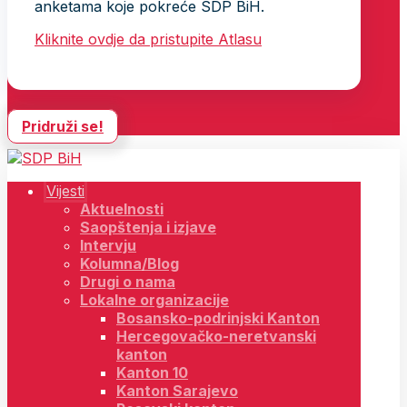
anketama koje pokreće SDP BiH.
Kliknite ovdje da pristupite Atlasu
Pridruži se!
Vijesti
Aktuelnosti
Saopštenja i izjave
Intervju
Kolumna/Blog
Drugi o nama
Lokalne organizacije
Bosansko-podrinjski Kanton
Hercegovačko-neretvanski
kanton
Kanton 10
Kanton Sarajevo