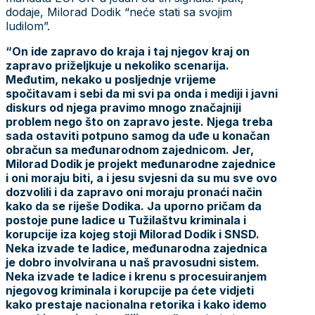
dodaje, Milorad Dodik “neće stati sa svojim
ludilom”.
“On ide zapravo do kraja i taj njegov kraj on
zapravo priželjkuje u nekoliko scenarija.
Međutim, nekako u posljednje vrijeme
spočitavam i sebi da mi svi pa onda i mediji i javni
diskurs od njega pravimo mnogo značajniji
problem nego što on zapravo jeste. Njega treba
sada ostaviti potpuno samog da uđe u konačan
obračun sa međunarodnom zajednicom. Jer,
Milorad Dodik je projekt međunarodne zajednice
i oni moraju biti, a i jesu svjesni da su mu sve ovo
dozvolili i da zapravo oni moraju pronaći način
kako da se riješe Dodika. Ja uporno pričam da
postoje pune ladice u Tužilaštvu kriminala i
korupcije iza kojeg stoji Milorad Dodik i SNSD.
Neka izvade te ladice, međunarodna zajednica
je dobro involvirana u naš pravosudni sistem.
Neka izvade te ladice i krenu s procesuiranjem
njegovog kriminala i korupcije pa ćete vidjeti
kako prestaje nacionalna retorika i kako idemo