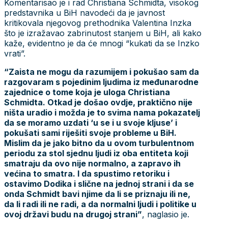
Komentarisao je i rad Christiana Schmidta, visokog
predstavnika u BiH navodeći da je javnost
kritikovala njegovog prethodnika Valentina Inzka
što je izražavao zabrinutost stanjem u BiH, ali kako
kaže, evidentno je da će mnogi “kukati da se Inzko
vrati”.
“Zaista ne mogu da razumijem i pokušao sam da
razgovaram s pojedinim ljudima iz međunarodne
zajednice o tome koja je uloga Christiana
Schmidta. Otkad je došao ovdje, praktično nije
ništa uradio i možda je to svima nama pokazatelj
da se moramo uzdati ‘u se i u svoje kljuse’ i
pokušati sami riješiti svoje probleme u BiH.
Mislim da je jako bitno da u ovom turbulentnom
periodu za stol sjednu ljudi iz oba entiteta koji
smatraju da ovo nije normalno, a zapravo ih
većina to smatra. I da spustimo retoriku i
ostavimo Dodika i slične na jednoj strani i da se
onda Schmidt bavi njime da li se priznaju ili ne,
da li radi ili ne radi, a da normalni ljudi i politike u
ovoj državi budu na drugoj strani”
, naglasio je.