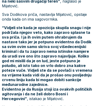
na neki sasvim drugačiji teren”
, naglasio je
Mijatović.
Sva Dodikova priča, nastavlja Mijatović, opstaje
onda kada on ima sagovornika.
“Vidjeli ste kada je opozicija skupila snagu i nije
podržala njegov veto, kako zapravo splasne ta
sva priča. I ja ih ovim putem ohrabrujem da
nastave tako jer je potpuno evidentno da Dodik
sa svim ovim samo skriva svoj višedecenijski
kriminal i da tu zapravo nema istinske namjere
da uradi sve ono što zapravo najavljuje. Koliko
god mi mislili da je on lud, jeste potpuno je
poludio, ali isto tako on vrlo dobro zna kakve
poteze vuče. Vidjeli ste da se povlači s vremena
na vrijeme kada vidi da je prošao onu posljednju
crvenu liniju kada bi mogao dobiti sankcije
međunarodne zajednice.
Evidentno je da Rusija stoji iza ovakvih političkih
agitovanja i da ne želi dobro Bosni i
Hercegovini”
, istakao je Mijatović.