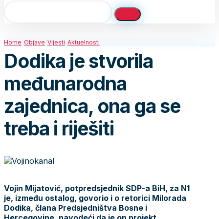
Home
Objave
Vijesti
Aktuelnosti
Dodika je stvorila
međunarodna
zajednica, ona ga se
treba i riješiti
Vojin Mijatović, potpredsjednik SDP-a BiH, za N1
je, između ostalog, govorio i o retorici Milorada
Dodika, člana Predsjedništva Bosne i
Hercegovine, navodeći da je on projekt