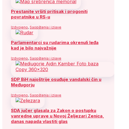
Prestanite vršiti pritisak i progoniti
povratnike u RS-u
Izdvojeno
,
Saopštenja i izjave
Parlamentarci su rudarima okrenuli leđa
kad je bilo najvažnije
Izdvojeno
,
Saopštenja i izjave
SDP BiH najoštrije osuđuje vandalski čin u
Međugorju
Izdvojeno
,
Saopštenja i izjave
SDA jučer glasala za Zakon o postupku
vanredne uprave u Novoj Željezari Zenica,
danas napada vlastiti glas