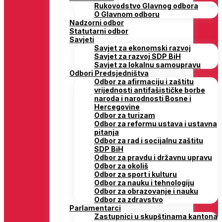
Rukovodstvo Glavnog odbora
O Glavnom odboru
Nadzorni odbor
Statutarni odbor
Savjeti
Savjet za ekonomski razvoj
Savjet za razvoj SDP BiH
Savjet za lokalnu samoupravu
Odbori Predsjedništva
Odbor za afirmaciju i zaštitu
vrijednosti antifašističke borbe
naroda i narodnosti Bosne i
Hercegovine
Odbor za turizam
Odbor za reformu ustava i ustavna
pitanja
Odbor za rad i socijalnu zaštitu
SDP BiH
Odbor za pravdu i državnu upravu
Odbor za okoliš
Odbor za sport i kulturu
Odbor za nauku i tehnologiju
Odbor za obrazovanje i nauku
Odbor za zdravstvo
Parlamentarci
Zastupnici u skupštinama kantona