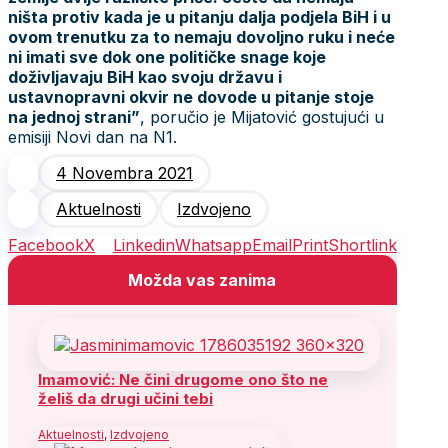
ništa protiv kada je u pitanju dalja podjela BiH i u
ovom trenutku za to nemaju dovoljno ruku i neće
ni imati sve dok one političke snage koje
doživljavaju BiH kao svoju državu i
ustavnopravni okvir ne dovode u pitanje stoje
na jednoj strani”
, poručio je Mijatović gostujući u
emisiji Novi dan na N1.
4 Novembra 2021
Aktuelnosti
Izdvojeno
Facebook
X
Linkedin
Whatsapp
Email
Print
Shortlink
Možda vas zanima
Imamović: Ne čini drugome ono što ne
želiš da drugi učini tebi
Aktuelnosti
,
Izdvojeno