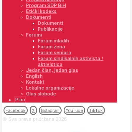
Program SDP BiH
Etički kodeks
Dokumenti
Dokumenti
Publikacije
Forumi
Forum mladih
Forum žena
Forum seniora
Forum sindikalnih aktivista /
aktivistica
Jedan član, jedan glas
English
Kontakt
Lokalne organizacije
Glas slobode
Plan
Facebook
X
Instagram
YouTube
TikTok
© Sva prava pridržana 2026