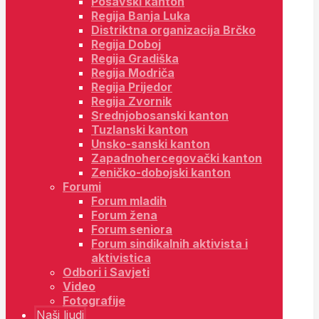
Posavski kanton
Regija Banja Luka
Distriktna organizacija Brčko
Regija Doboj
Regija Gradiška
Regija Modriča
Regija Prijedor
Regija Zvornik
Srednjobosanski kanton
Tuzlanski kanton
Unsko-sanski kanton
Zapadnohercegovački kanton
Zeničko-dobojski kanton
Forumi
Forum mladih
Forum žena
Forum seniora
Forum sindikalnih aktivista i
aktivistica
Odbori i Savjeti
Video
Fotografije
Naši ljudi