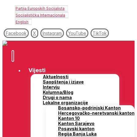
Partija Europskih Socijalista
Socijalistička Internacionala
English
Facebook
X
Instagram
YouTube
TikTok
Vijesti
Aktuelnosti
Saopštenja i izjave
Intervju
Kolumna/Blog
Drugi o nama
Lokalne organizacije
Bosansko-podrinjski Kanton
Hercegovačko-neretvanski kanton
Kanton 10
Kanton Sarajevo
Posavski kanton
Regija Banja Luka