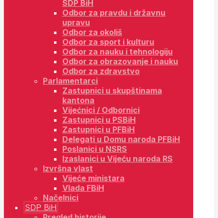
SDP BiH
Odbor za pravdu i državnu
upravu
Odbor za okoliš
Odbor za sport i kulturu
Odbor za nauku i tehnologiju
Odbor za obrazovanje i nauku
Odbor za zdravstvo
Parlamentarci
Zastupnici u skupštinama
kantona
Vijećnici / Odbornici
Zastupnici u PSBiH
Zastupnici u PFBiH
Delegati u Domu naroda PFBiH
Poslanici u NSRS
Izaslanici u Vijeću naroda RS
Izvršna vlast
Vijeće ministara
Vlada FBiH
Načelnici
SDP BiH
Pregled historije