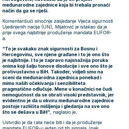
međunarodne zajednice koja bi trebala pronaći
način da ga se riješi.
Komentarišući sinoćnje zasjedanje Vijeća sigurnosti
Ujedinjenih nacija (UN), Mijatović je istakao da je
prije svega najbitnije produženje mandata EUFOR-
a.
“To je svakako znak sigurnosti za Bosnu i
Hercegovinu, sve njene građane i to je ono što
je najbitnije. I to je zapravo najsnažnija poruka
onima koji šalju tonove disolucije i sve ono što je
protivustavno u BiH. Također, vidjeli smo na
sceni da međunarodna zajednica ponekad i
mimo naših očekivanja i senzibiliteta
pragmatično odlučuje. Mene u konačnici ne čudi
nemogućnost da se obrati visoki predstavnik, jer
evidentno je da u okviru međunarodne zajednice
postoje različita mišljenja i gledanja na sve ono
što se dešava u BiH”
, naglasio je.
Ustvrdio je da rata neće biti i da je produženje
mandata EUFOR-u jedan od tih signala. Ipak,