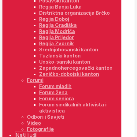
Posavski kanton
Regija Banja Luka
Distriktna organizacija Brčko
Regija Doboj
Regija Gradiška
Regija Modriča
Regija Prijedor
Regija Zvornik
Srednjobosanski kanton
Tuzlanski kanton
Unsko-sanski kanton
Zapadnohercegovački kanton
Zeničko-dobojski kanton
Forumi
Forum mladih
Forum žena
Forum seniora
Forum sindikalnih aktivista i
aktivistica
Odbori i Savjeti
Video
Fotografije
Naši ljudi