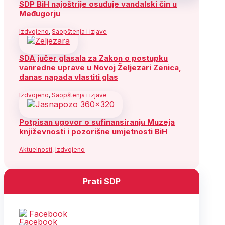
SDP BiH najoštrije osuđuje vandalski čin u
Međugorju
Izdvojeno
,
Saopštenja i izjave
SDA jučer glasala za Zakon o postupku
vanredne uprave u Novoj Željezari Zenica,
danas napada vlastiti glas
Izdvojeno
,
Saopštenja i izjave
Potpisan ugovor o sufinansiranju Muzeja
književnosti i pozorišne umjetnosti BiH
Aktuelnosti
,
Izdvojeno
Prati SDP
Facebook