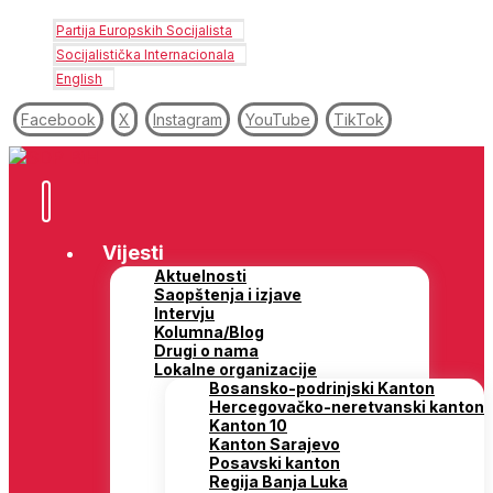
Partija Europskih Socijalista
Socijalistička Internacionala
English
Facebook
X
Instagram
YouTube
TikTok
Vijesti
Aktuelnosti
Saopštenja i izjave
Intervju
Kolumna/Blog
Drugi o nama
Lokalne organizacije
Bosansko-podrinjski Kanton
Hercegovačko-neretvanski kanton
Kanton 10
Kanton Sarajevo
Posavski kanton
Regija Banja Luka