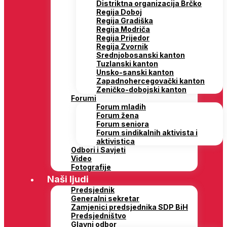
Distriktna organizacija Brčko
Regija Doboj
Regija Gradiška
Regija Modriča
Regija Prijedor
Regija Zvornik
Srednjobosanski kanton
Tuzlanski kanton
Unsko-sanski kanton
Zapadnohercegovački kanton
Zeničko-dobojski kanton
Forumi
Forum mladih
Forum žena
Forum seniora
Forum sindikalnih aktivista i
aktivistica
Odbori i Savjeti
Video
Fotografije
Naši ljudi
Predsjednik
Generalni sekretar
Zamjenici predsjednika SDP BiH
Predsjedništvo
Glavni odbor