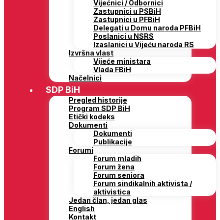
Vijećnici / Odbornici
Zastupnici u PSBiH
Zastupnici u PFBiH
Delegati u Domu naroda PFBiH
Poslanici u NSRS
Izaslanici u Vijeću naroda RS
Izvršna vlast
Vijeće ministara
Vlada FBiH
Načelnici
SDP BiH
Pregled historije
Program SDP BiH
Etički kodeks
Dokumenti
Dokumenti
Publikacije
Forumi
Forum mladih
Forum žena
Forum seniora
Forum sindikalnih aktivista /
aktivistica
Jedan član, jedan glas
English
Kontakt