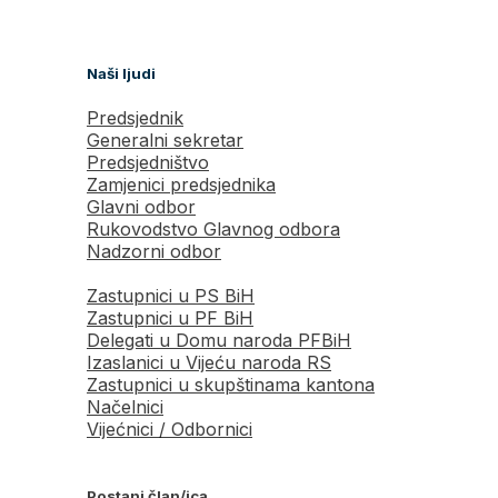
Naši ljudi
Predsjednik
Generalni sekretar
Predsjedništvo
Zamjenici predsjednika
Glavni odbor
Rukovodstvo Glavnog odbora
Nadzorni odbor
Zastupnici u PS BiH
Zastupnici u PF BiH
Delegati u Domu naroda PFBiH
Izaslanici u Vijeću naroda RS
Zastupnici u skupštinama kantona
Načelnici
Vijećnici / Odbornici
Postani član/ica