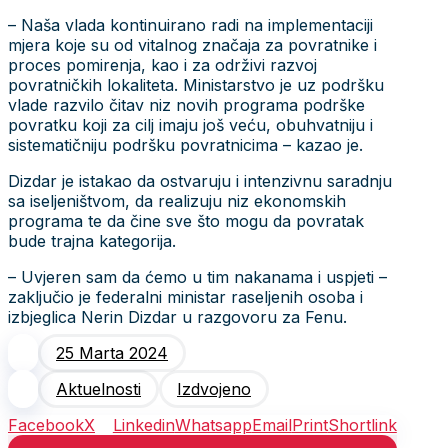
– Naša vlada kontinuirano radi na implementaciji
mjera koje su od vitalnog značaja za povratnike i
proces pomirenja, kao i za održivi razvoj
povratničkih lokaliteta. Ministarstvo je uz podršku
vlade razvilo čitav niz novih programa podrške
povratku koji za cilj imaju još veću, obuhvatniju i
sistematičniju podršku povratnicima – kazao je.
Dizdar je istakao da ostvaruju i intenzivnu saradnju
sa iseljeništvom, da realizuju niz ekonomskih
programa te da čine sve što mogu da povratak
bude trajna kategorija.
– Uvjeren sam da ćemo u tim nakanama i uspjeti –
zaključio je federalni ministar raseljenih osoba i
izbjeglica Nerin Dizdar u razgovoru za Fenu.
25 Marta 2024
Aktuelnosti
Izdvojeno
Facebook
X
Linkedin
Whatsapp
Email
Print
Shortlink