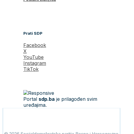
Prati SDP
Facebook
X
YouTube
Instagram
TikTok
Portal
sdp.ba
je prilagođen svim
uređajima.
© 2026 Socijaldemokratska partija Bosne i Hercegovine