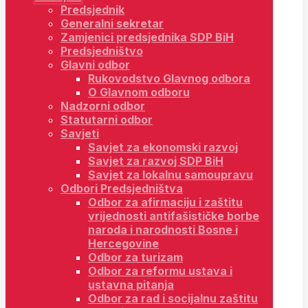
Predsjednik
Generalni sekretar
Zamjenici predsjednika SDP BiH
Predsjedništvo
Glavni odbor
Rukovodstvo Glavnog odbora
O Glavnom odboru
Nadzorni odbor
Statutarni odbor
Savjeti
Savjet za ekonomski razvoj
Savjet za razvoj SDP BiH
Savjet za lokalnu samoupravu
Odbori Predsjedništva
Odbor za afirmaciju i zaštitu
vrijednosti antifašističke borbe
naroda i narodnosti Bosne i
Hercegovine
Odbor za turizam
Odbor za reformu ustava i
ustavna pitanja
Odbor za rad i socijalnu zaštitu