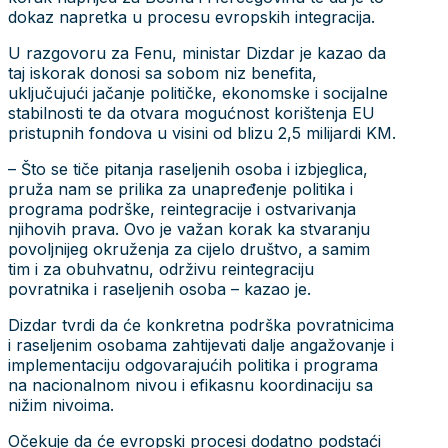
dokaz napretka u procesu evropskih integracija.
U razgovoru za Fenu, ministar Dizdar je kazao da
taj iskorak donosi sa sobom niz benefita,
uključujući jačanje političke, ekonomske i socijalne
stabilnosti te da otvara mogućnost korištenja EU
pristupnih fondova u visini od blizu 2,5 milijardi KM.
– Što se tiče pitanja raseljenih osoba i izbjeglica,
pruža nam se prilika za unapređenje politika i
programa podrške, reintegracije i ostvarivanja
njihovih prava. Ovo je važan korak ka stvaranju
povoljnijeg okruženja za cijelo društvo, a samim
tim i za obuhvatnu, održivu reintegraciju
povratnika i raseljenih osoba – kazao je.
Dizdar tvrdi da će konkretna podrška povratnicima
i raseljenim osobama zahtijevati dalje angažovanje i
implementaciju odgovarajućih politika i programa
na nacionalnom nivou i efikasnu koordinaciju sa
nižim nivoima.
Očekuje da će evropski procesi dodatno podstaći