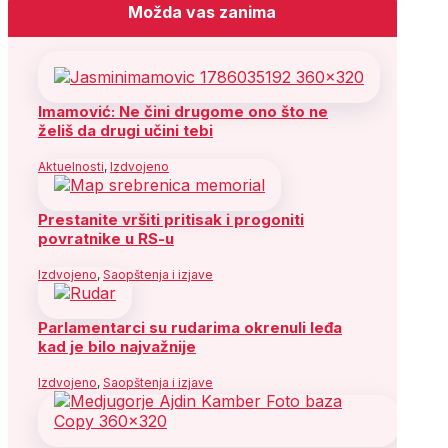
Možda vas zanima
Imamović: Ne čini drugome ono što ne
želiš da drugi učini tebi
Aktuelnosti
,
Izdvojeno
Prestanite vršiti pritisak i progoniti
povratnike u RS-u
Izdvojeno
,
Saopštenja i izjave
Parlamentarci su rudarima okrenuli leđa
kad je bilo najvažnije
Izdvojeno
,
Saopštenja i izjave