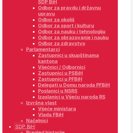
SDP BiH
Odbor za pravdu i državnu
upravu
Odbor za okoliš
Odbor za sport i kulturu
Odbor za nauku i tehnologiju
Odbor za obrazovanje i nauku
Odbor za zdravstvo
Parlamentarci
Zastupnici u skupštinama
kantona
Vijećnici / Odbornici
Zastupnici u PSBiH
Zastupnici u PFBiH
Delegati u Domu naroda PFBiH
Poslanici u NSRS
Izaslanici u Vijeću naroda RS
Izvršna vlast
Vijeće ministara
Vlada FBiH
Načelnici
SDP BiH
Pregled historije