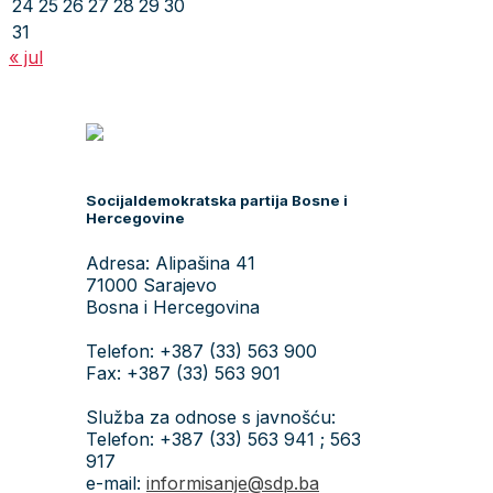
24
25
26
27
28
29
30
31
« jul
Socijaldemokratska partija Bosne i
Hercegovine
Adresa: Alipašina 41
71000 Sarajevo
Bosna i Hercegovina
Telefon: +387 (33) 563 900
Fax: +387 (33) 563 901
Služba za odnose s javnošću:
Telefon: +387 (33) 563 941 ; 563
917
e-mail:
informisanje@sdp.ba