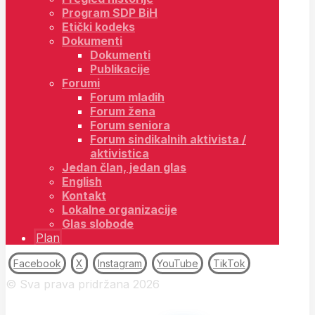
Program SDP BiH
Etički kodeks
Dokumenti
Dokumenti
Publikacije
Forumi
Forum mladih
Forum žena
Forum seniora
Forum sindikalnih aktivista /
aktivistica
Jedan član, jedan glas
English
Kontakt
Lokalne organizacije
Glas slobode
Plan
Facebook
X
Instagram
YouTube
TikTok
© Sva prava pridržana 2026