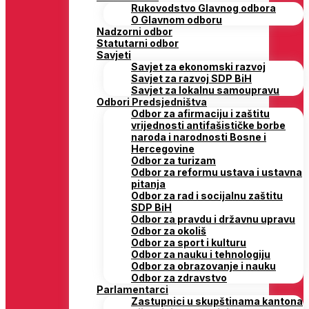
Rukovodstvo Glavnog odbora
O Glavnom odboru
Nadzorni odbor
Statutarni odbor
Savjeti
Savjet za ekonomski razvoj
Savjet za razvoj SDP BiH
Savjet za lokalnu samoupravu
Odbori Predsjedništva
Odbor za afirmaciju i zaštitu
vrijednosti antifašističke borbe
naroda i narodnosti Bosne i
Hercegovine
Odbor za turizam
Odbor za reformu ustava i ustavna
pitanja
Odbor za rad i socijalnu zaštitu
SDP BiH
Odbor za pravdu i državnu upravu
Odbor za okoliš
Odbor za sport i kulturu
Odbor za nauku i tehnologiju
Odbor za obrazovanje i nauku
Odbor za zdravstvo
Parlamentarci
Zastupnici u skupštinama kantona