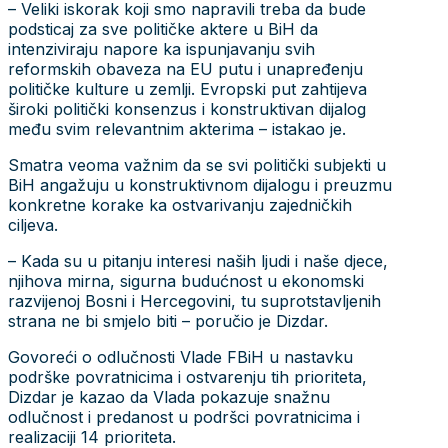
– Veliki iskorak koji smo napravili treba da bude
podsticaj za sve političke aktere u BiH da
intenziviraju napore ka ispunjavanju svih
reformskih obaveza na EU putu i unapređenju
političke kulture u zemlji. Evropski put zahtijeva
široki politički konsenzus i konstruktivan dijalog
među svim relevantnim akterima – istakao je.
Smatra veoma važnim da se svi politički subjekti u
BiH angažuju u konstruktivnom dijalogu i preuzmu
konkretne korake ka ostvarivanju zajedničkih
ciljeva.
– Kada su u pitanju interesi naših ljudi i naše djece,
njihova mirna, sigurna budućnost u ekonomski
razvijenoj Bosni i Hercegovini, tu suprotstavljenih
strana ne bi smjelo biti – poručio je Dizdar.
Govoreći o odlučnosti Vlade FBiH u nastavku
podrške povratnicima i ostvarenju tih prioriteta,
Dizdar je kazao da Vlada pokazuje snažnu
odlučnost i predanost u podršci povratnicima i
realizaciji 14 prioriteta.