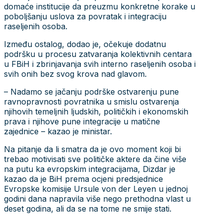
domaće institucije da preuzmu konkretne korake u
poboljšanju uslova za povratak i integraciju
raseljenih osoba.
Između ostalog, dodao je, očekuje dodatnu
podršku u procesu zatvaranja kolektivnih centara
u FBiH i zbrinjavanja svih interno raseljenih osoba i
svih onih bez svog krova nad glavom.
– Nadamo se jačanju podrške ostvarenju pune
ravnopravnosti povratnika u smislu ostvarenja
njihovih temeljnih ljudskih, političkih i ekonomskih
prava i njihove pune integracije u matične
zajednice – kazao je ministar.
Na pitanje da li smatra da je ovo moment koji bi
trebao motivisati sve političke aktere da čine više
na putu ka evropskim integracijama, Dizdar je
kazao da je BiH prema ocjeni predsjednice
Evropske komisije Ursule von der Leyen u jednoj
godini dana napravila više nego prethodna vlast u
deset godina, ali da se na tome ne smije stati.