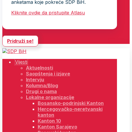
anketama koje pokreće SDP BiH.
Kliknite ovdje da pristupite Atlasu
Pridruži se!
Vijesti
Aktuelnosti
Saopštenja i izjave
Intervju
Kolumna/Blog
Drugi o nama
Lokalne organizacije
Bosansko-podrinjski Kanton
Hercegovačko-neretvanski
kanton
Kanton 10
Kanton Sarajevo