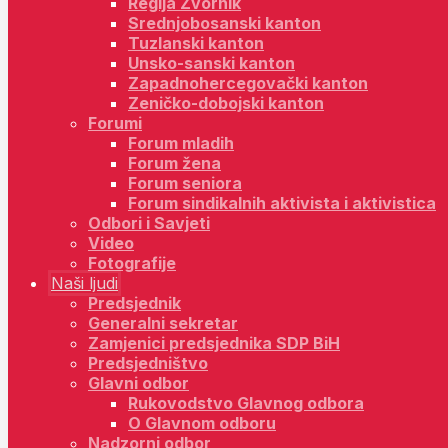
Regija Zvornik
Srednjobosanski kanton
Tuzlanski kanton
Unsko-sanski kanton
Zapadnohercegovački kanton
Zeničko-dobojski kanton
Forumi
Forum mladih
Forum žena
Forum seniora
Forum sindikalnih aktivista i aktivistica
Odbori i Savjeti
Video
Fotografije
Naši ljudi
Predsjednik
Generalni sekretar
Zamjenici predsjednika SDP BiH
Predsjedništvo
Glavni odbor
Rukovodstvo Glavnog odbora
O Glavnom odboru
Nadzorni odbor