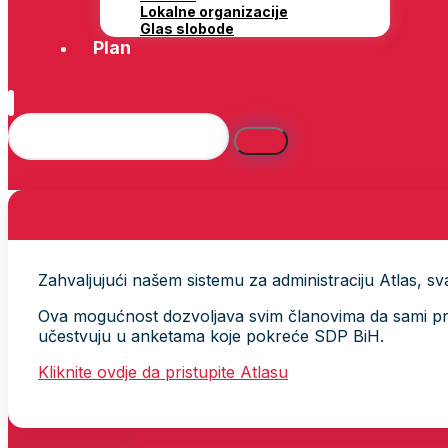
Lokalne organizacije
Glas slobode
Plan
Zahvaljujući našem sistemu za administraciju Atlas, svak
Ova mogućnost dozvoljava svim članovima da sami provj
učestvuju u anketama koje pokreće SDP BiH.
Kliknite ovdje da pristupite Atlasu