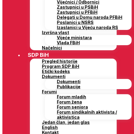
Vijećnici / Odbornici
Zastupnici u PSBiH
Zastupnici u PFBiH
Delegati u Domu naroda PFBiH
Poslanici u NSRS
Izaslanici u Vijeću naroda RS
Izvršna vlast
Vijeće ministara
Vlada FBiH
Načelnici
SDP BiH
Pregled historije
Program SDP BiH
Etički kodeks
Dokumenti
Dokumenti
Publikacije
Forumi
Forum mladih
Forum žena
Forum seniora
Forum sindikalnih aktivista /
aktivistica
Jedan član, jedan glas
English
Kontakt