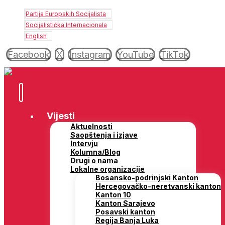
Partija Europskih Socijalista
Socijalistička Internacionala
English
Facebook
X
Instagram
YouTube
TikTok
Vijesti
Aktuelnosti
Saopštenja i izjave
Intervju
Kolumna/Blog
Drugi o nama
Lokalne organizacije
Bosansko-podrinjski Kanton
Hercegovačko-neretvanski kanton
Kanton 10
Kanton Sarajevo
Posavski kanton
Regija Banja Luka