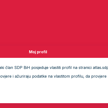
Moj profil
i član SDP BiH posjeduje vlastiti profil na stranici atlas.sd
ere i ažuriraju podatke na vlastitom profilu, da provjere s