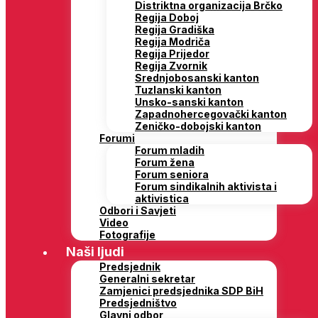
Distriktna organizacija Brčko
Regija Doboj
Regija Gradiška
Regija Modriča
Regija Prijedor
Regija Zvornik
Srednjobosanski kanton
Tuzlanski kanton
Unsko-sanski kanton
Zapadnohercegovački kanton
Zeničko-dobojski kanton
Forumi
Forum mladih
Forum žena
Forum seniora
Forum sindikalnih aktivista i
aktivistica
Odbori i Savjeti
Video
Fotografije
Naši ljudi
Predsjednik
Generalni sekretar
Zamjenici predsjednika SDP BiH
Predsjedništvo
Glavni odbor