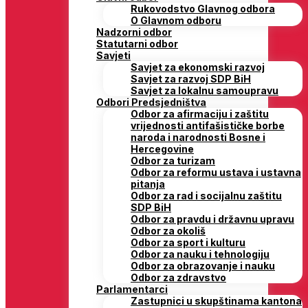
Rukovodstvo Glavnog odbora
O Glavnom odboru
Nadzorni odbor
Statutarni odbor
Savjeti
Savjet za ekonomski razvoj
Savjet za razvoj SDP BiH
Savjet za lokalnu samoupravu
Odbori Predsjedništva
Odbor za afirmaciju i zaštitu
vrijednosti antifašističke borbe
naroda i narodnosti Bosne i
Hercegovine
Odbor za turizam
Odbor za reformu ustava i ustavna
pitanja
Odbor za rad i socijalnu zaštitu
SDP BiH
Odbor za pravdu i državnu upravu
Odbor za okoliš
Odbor za sport i kulturu
Odbor za nauku i tehnologiju
Odbor za obrazovanje i nauku
Odbor za zdravstvo
Parlamentarci
Zastupnici u skupštinama kantona