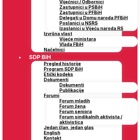
Vijećnici / Odbornici
Zastupnici u PSBiH
Zastupnici u PFBiH
Delegati u Domu naroda PFBiH
Poslanici u NSRS
Izaslanici u Vijeću naroda RS
Izvršna vlast
Vijeće ministara
Vlada FBiH
Načelnici
SDP BiH
Pregled historije
Program SDP BiH
Etički kodeks
Dokumenti
Dokumenti
Publikacije
Forumi
Forum mladih
Forum žena
Forum seniora
Forum sindikalnih aktivista /
aktivistica
Jedan član, jedan glas
English
Kontakt