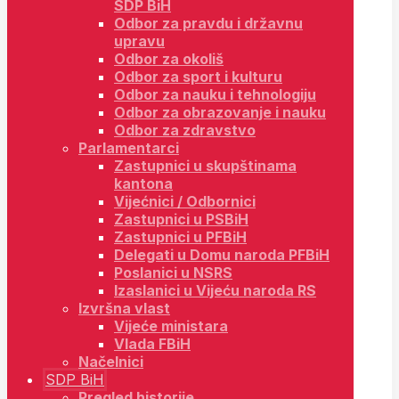
SDP BiH
Odbor za pravdu i državnu
upravu
Odbor za okoliš
Odbor za sport i kulturu
Odbor za nauku i tehnologiju
Odbor za obrazovanje i nauku
Odbor za zdravstvo
Parlamentarci
Zastupnici u skupštinama
kantona
Vijećnici / Odbornici
Zastupnici u PSBiH
Zastupnici u PFBiH
Delegati u Domu naroda PFBiH
Poslanici u NSRS
Izaslanici u Vijeću naroda RS
Izvršna vlast
Vijeće ministara
Vlada FBiH
Načelnici
SDP BiH
Pregled historije