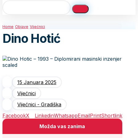
Home
Objave
Vijećnici
Dino Hotić
15 Januara 2025
Vijećnici
Vijećnici - Gradiška
Facebook
X
Linkedin
Whatsapp
Email
Print
Shortlink
Možda vas zanima