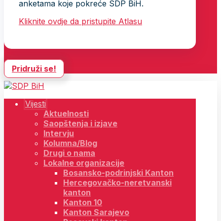
anketama koje pokreće SDP BiH.
Kliknite ovdje da pristupite Atlasu
Pridruži se!
Vijesti
Aktuelnosti
Saopštenja i izjave
Intervju
Kolumna/Blog
Drugi o nama
Lokalne organizacije
Bosansko-podrinjski Kanton
Hercegovačko-neretvanski
kanton
Kanton 10
Kanton Sarajevo