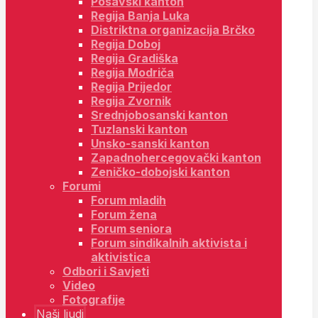
Posavski kanton
Regija Banja Luka
Distriktna organizacija Brčko
Regija Doboj
Regija Gradiška
Regija Modriča
Regija Prijedor
Regija Zvornik
Srednjobosanski kanton
Tuzlanski kanton
Unsko-sanski kanton
Zapadnohercegovački kanton
Zeničko-dobojski kanton
Forumi
Forum mladih
Forum žena
Forum seniora
Forum sindikalnih aktivista i
aktivistica
Odbori i Savjeti
Video
Fotografije
Naši ljudi