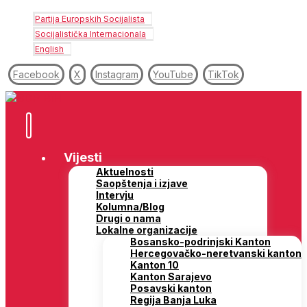
Partija Europskih Socijalista
Socijalistička Internacionala
English
Facebook
X
Instagram
YouTube
TikTok
Vijesti
Aktuelnosti
Saopštenja i izjave
Intervju
Kolumna/Blog
Drugi o nama
Lokalne organizacije
Bosansko-podrinjski Kanton
Hercegovačko-neretvanski kanton
Kanton 10
Kanton Sarajevo
Posavski kanton
Regija Banja Luka