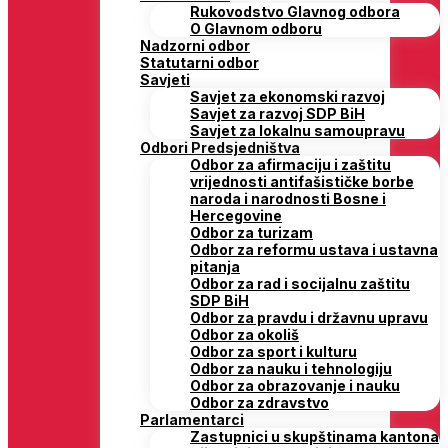
Rukovodstvo Glavnog odbora
O Glavnom odboru
Nadzorni odbor
Statutarni odbor
Savjeti
Savjet za ekonomski razvoj
Savjet za razvoj SDP BiH
Savjet za lokalnu samoupravu
Odbori Predsjedništva
Odbor za afirmaciju i zaštitu
vrijednosti antifašističke borbe
naroda i narodnosti Bosne i
Hercegovine
Odbor za turizam
Odbor za reformu ustava i ustavna
pitanja
Odbor za rad i socijalnu zaštitu
SDP BiH
Odbor za pravdu i državnu upravu
Odbor za okoliš
Odbor za sport i kulturu
Odbor za nauku i tehnologiju
Odbor za obrazovanje i nauku
Odbor za zdravstvo
Parlamentarci
Zastupnici u skupštinama kantona