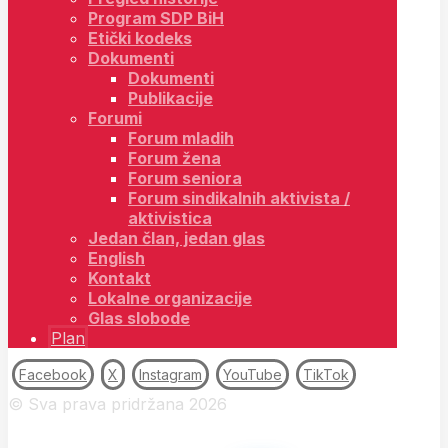
Program SDP BiH
Etički kodeks
Dokumenti
Dokumenti
Publikacije
Forumi
Forum mladih
Forum žena
Forum seniora
Forum sindikalnih aktivista /
aktivistica
Jedan član, jedan glas
English
Kontakt
Lokalne organizacije
Glas slobode
Plan
Facebook
X
Instagram
YouTube
TikTok
© Sva prava pridržana 2026