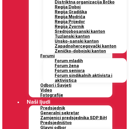
Distriktna organizacija Brčko
Regija Doboj
Regija Gradiška
Regija Modriča
Regija Prijedor
Regija Zvornik
Srednjobosanski kanton
Tuzlanski kanton
Unsko-sanski kanton
Zapadnohercegovački kanton
Zeničko-dobojski kanton
Forumi
Forum mladih
Forum žena
Forum seniora
Forum sindikalnih aktivista i
aktivistica
Odbori i Savjeti
Video
Fotografije
Naši ljudi
Predsjednik
Generalni sekretar
Zamjenici predsjednika SDP BiH
Predsjedništvo
Glavni odbor