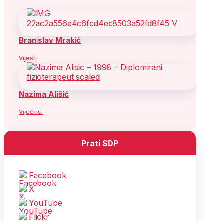
Branislav Mrakić
Vijesti
Nazima Ališić
Vijećnici
Prati SDP
Facebook
X
YouTube
Flickr