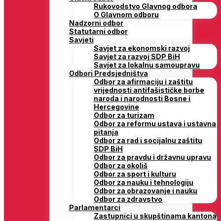
Rukovodstvo Glavnog odbora
O Glavnom odboru
Nadzorni odbor
Statutarni odbor
Savjeti
Savjet za ekonomski razvoj
Savjet za razvoj SDP BiH
Savjet za lokalnu samoupravu
Odbori Predsjedništva
Odbor za afirmaciju i zaštitu
vrijednosti antifašističke borbe
naroda i narodnosti Bosne i
Hercegovine
Odbor za turizam
Odbor za reformu ustava i ustavna
pitanja
Odbor za rad i socijalnu zaštitu
SDP BiH
Odbor za pravdu i državnu upravu
Odbor za okoliš
Odbor za sport i kulturu
Odbor za nauku i tehnologiju
Odbor za obrazovanje i nauku
Odbor za zdravstvo
Parlamentarci
Zastupnici u skupštinama kantona