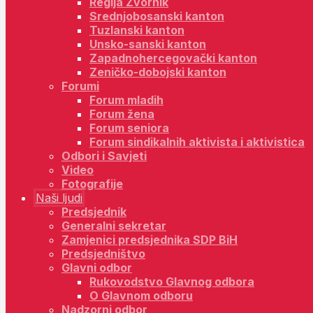
Regija Zvornik
Srednjobosanski kanton
Tuzlanski kanton
Unsko-sanski kanton
Zapadnohercegovački kanton
Zeničko-dobojski kanton
Forumi
Forum mladih
Forum žena
Forum seniora
Forum sindikalnih aktivista i aktivistica
Odbori i Savjeti
Video
Fotografije
Naši ljudi
Predsjednik
Generalni sekretar
Zamjenici predsjednika SDP BiH
Predsjedništvo
Glavni odbor
Rukovodstvo Glavnog odbora
O Glavnom odboru
Nadzorni odbor