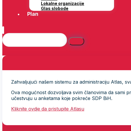
Lokalne organizacije
Glas slobode
Plan
Zahvaljujući našem sistemu za administraciju Atlas, svak
Ova mogućnost dozvoljava svim članovima da sami provj
učestvuju u anketama koje pokreće SDP BiH.
Kliknite ovdje da pristupite Atlasu