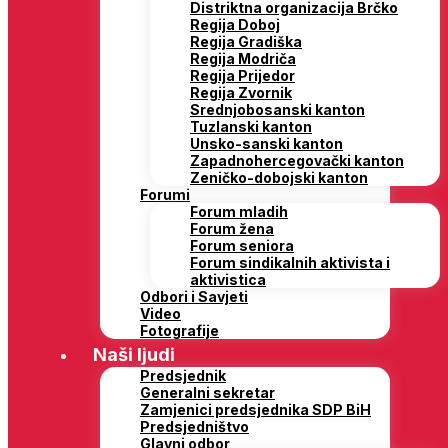
Distriktna organizacija Brčko
Regija Doboj
Regija Gradiška
Regija Modriča
Regija Prijedor
Regija Zvornik
Srednjobosanski kanton
Tuzlanski kanton
Unsko-sanski kanton
Zapadnohercegovački kanton
Zeničko-dobojski kanton
Forumi
Forum mladih
Forum žena
Forum seniora
Forum sindikalnih aktivista i
aktivistica
Odbori i Savjeti
Video
Fotografije
Naši ljudi
Predsjednik
Generalni sekretar
Zamjenici predsjednika SDP BiH
Predsjedništvo
Glavni odbor