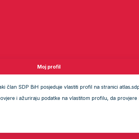
Moj profil
i član SDP BiH posjeduje vlastiti profil na stranici atlas.sd
ere i ažuriraju podatke na vlastitom profilu, da provjere s