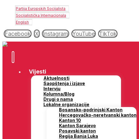
Partija Europskih Socijalista
Socijalistička Internacionala
English
Facebook
X
Instagram
YouTube
TikTok
Vijesti
Aktuelnosti
Saopštenja i izjave
Intervju
Kolumna/Blog
Drugi o nama
Lokalne organizacije
Bosansko-podrinjski Kanton
Hercegovačko-neretvanski kanton
Kanton 10
Kanton Sarajevo
Posavski kanton
Regija Banja Luka