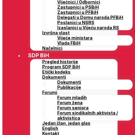
Vijećnici / Odbornici
Zastupnici u PSBiH
Zastupnici u PFBiH
Delegati u Domu naroda PFBiH
Poslanici u NSRS
Izaslanici u Vijeću naroda RS
Izvršna vlast
Vijeće ministara
Vlada FBiH
Načelnici
SDP BiH
Pregled historije
Program SDP BiH
Etički kodeks
Dokumenti
Dokumenti
Publikacije
Forumi
Forum mladih
Forum žena
Forum seniora
Forum sindikalnih aktivista /
aktivistica
Jedan član, jedan glas
English
Kontakt