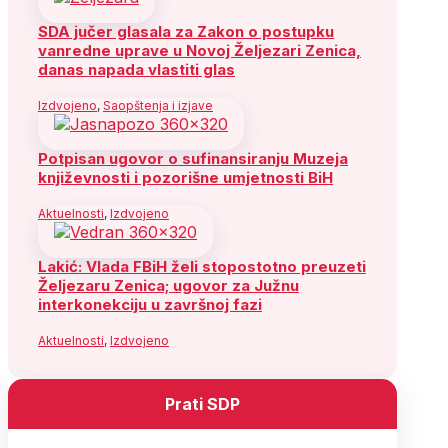
SDA jučer glasala za Zakon o postupku
vanredne uprave u Novoj Željezari Zenica,
danas napada vlastiti glas
Izdvojeno
,
Saopštenja i izjave
Potpisan ugovor o sufinansiranju Muzeja
književnosti i pozorišne umjetnosti BiH
Aktuelnosti
,
Izdvojeno
Lakić: Vlada FBiH želi stopostotno preuzeti
Željezaru Zenica; ugovor za Južnu
interkonekciju u završnoj fazi
Aktuelnosti
,
Izdvojeno
Prati SDP