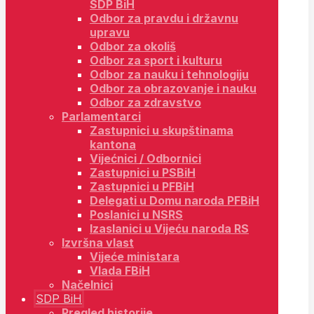
SDP BiH
Odbor za pravdu i državnu
upravu
Odbor za okoliš
Odbor za sport i kulturu
Odbor za nauku i tehnologiju
Odbor za obrazovanje i nauku
Odbor za zdravstvo
Parlamentarci
Zastupnici u skupštinama
kantona
Vijećnici / Odbornici
Zastupnici u PSBiH
Zastupnici u PFBiH
Delegati u Domu naroda PFBiH
Poslanici u NSRS
Izaslanici u Vijeću naroda RS
Izvršna vlast
Vijeće ministara
Vlada FBiH
Načelnici
SDP BiH
Pregled historije