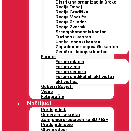
Distriktna organizacija Brčko
Regija Doboj
Regija Gradiška
Regija Modriča
Regija Prijedor
Regija Zvornik
Srednjobosanski kanton
Tuzlanski kanton
Unsko-sanski kanton
Zapadnohercegovački kanton
Zeničko-dobojski kanton
Forumi
Forum mladih
Forum žena
Forum seniora
Forum sindikalnih aktivista i
aktivistica
Odbori i Savjeti
Video
Fotografije
Naši ljudi
Predsjednik
Generalni sekretar
Zamjenici predsjednika SDP BiH
Predsjedništvo
Glavni odbor