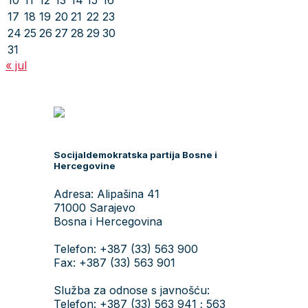
10
11
12
13
14
15
16
17
18
19
20
21
22
23
24
25
26
27
28
29
30
31
« jul
Socijaldemokratska partija Bosne i
Hercegovine
Adresa: Alipašina 41
71000 Sarajevo
Bosna i Hercegovina
Telefon: +387 (33) 563 900
Fax: +387 (33) 563 901
Služba za odnose s javnošću:
Telefon: +387 (33) 563 941 ; 563