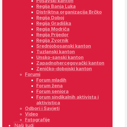
Posavski kanton
Regija Banja Luka
Distriktna organizacija Brčko
Regija Doboj
Regija Gradiška
Regija Modriča
Regija Prijedor
Regija Zvornik
Srednjobosanski kanton
Tuzlanski kanton
Unsko-sanski kanton
Zapadnohercegovački kanton
Zeničko-dobojski kanton
Forumi
Forum mladih
Forum žena
Forum seniora
Forum sindikalnih aktivista i
aktivistica
Odbori i Savjeti
Video
Fotografije
Naši ljudi