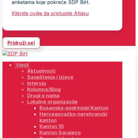
anketama koje pokreće SDP BiH.
Kliknite ovdje da pristupite Atlasu
Pridruži se!
Vijesti
Aktuelnosti
Saopštenja i izjave
Intervju
Kolumna/Blog
Drugi o nama
Lokalne organizacije
Bosansko-podrinjski Kanton
Hercegovačko-neretvanski
kanton
Kanton 10
Kanton Sarajevo