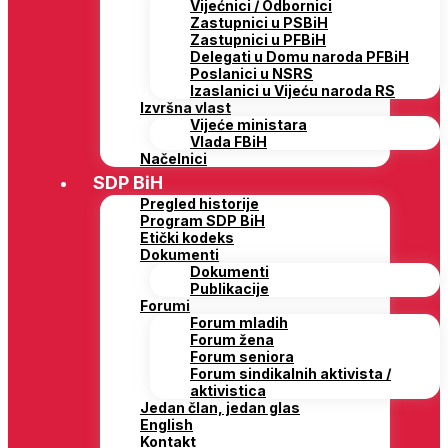
Vijećnici / Odbornici
Zastupnici u PSBiH
Zastupnici u PFBiH
Delegati u Domu naroda PFBiH
Poslanici u NSRS
Izaslanici u Vijeću naroda RS
Izvršna vlast
Vijeće ministara
Vlada FBiH
Načelnici
SDP BiH
Pregled historije
Program SDP BiH
Etički kodeks
Dokumenti
Dokumenti
Publikacije
Forumi
Forum mladih
Forum žena
Forum seniora
Forum sindikalnih aktivista /
aktivistica
Jedan član, jedan glas
English
Kontakt