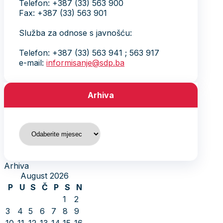
Telefon: +387 (33) 563 900
Fax: +387 (33) 563 901
Služba za odnose s javnošću:
Telefon: +387 (33) 563 941 ; 563 917
e-mail:
informisanje@sdp.ba
Arhiva
Arhiva
Arhiva
August 2026
P
U
S
Č
P
S
N
1
2
3
4
5
6
7
8
9