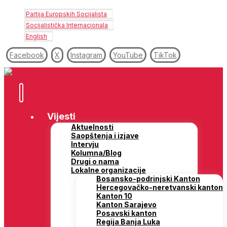
Partija Europskih Socijalista
Socijalistička Internacionala
English
Facebook
X
Instagram
YouTube
TikTok
Vijesti
Aktuelnosti
Saopštenja i izjave
Intervju
Kolumna/Blog
Drugi o nama
Lokalne organizacije
Bosansko-podrinjski Kanton
Hercegovačko-neretvanski kanton
Kanton 10
Kanton Sarajevo
Posavski kanton
Regija Banja Luka