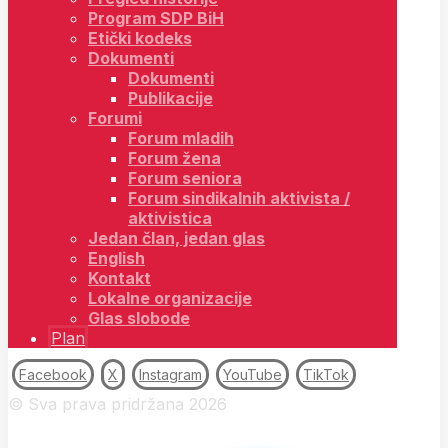
Program SDP BiH
Etički kodeks
Dokumenti
Dokumenti
Publikacije
Forumi
Forum mladih
Forum žena
Forum seniora
Forum sindikalnih aktivista /
aktivistica
Jedan član, jedan glas
English
Kontakt
Lokalne organizacije
Glas slobode
Plan
Facebook
X
Instagram
YouTube
TikTok
© Sva prava pridržana 2026