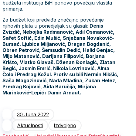
budžeta institucija BiH ponovo povećaju vlastita
primanja.
Za budžet koji predviđa značajno povećanje
njihovih plata u ponedjeljak su glasali:
Denis
Zvizdić, Nebojša Radmanović, Adil Osmanović,
Safet Softić, Edin Mušić, Snježana Novaković-
Bursać, Ljubica Miljanović, Dragan Bogdanić,
Obren Petrović, Šemsudin Dedić, Halid Genjac,
Mijo Matanović, Darijana Filipović, Borjana
Krišto, Vlatko Glavaš, Dženan Đonlagić, Zlatan
Begić, Jasmin Emrić, Nikola Lovrinović, Alma
Čolo i Predrag Kožul. Protiv su bili Nermin Nikšić,
Saša Magazinović, Nada Mladina, Zukan Helez,
Predrag Kojović, Aida Baručija, Mirjana
Marinković-Lepić
i
Damir Arnaut.
30 Juna 2022
Aktuelnosti
Izdvojeno