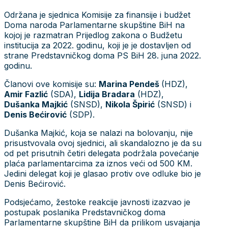
Održana je sjednica Komisije za finansije i budžet
Doma naroda Parlamentarne skupštine BiH na
kojoj je razmatran Prijedlog zakona o Budžetu
institucija za 2022. godinu, koji je je dostavljen od
strane Predstavničkog doma PS BiH 28. juna 2022.
godinu.
Članovi ove komisije su:
Marina Pendeš
(HDZ),
Amir Fazlić
(SDA),
Lidija Bradara
(HDZ),
Dušanka Majkić
(SNSD),
Nikola Špirić
(SNSD) i
Denis Bećirović
(SDP).
Dušanka Majkić, koja se nalazi na bolovanju, nije
prisustvovala ovoj sjednici, ali skandalozno je da su
od pet prisutnih četiri delegata podržala povećanje
plaća parlamentarcima za iznos veći od 500 KM.
Jedini delegat koji je glasao protiv ove odluke bio je
Denis Bećirović.
Podsjećamo, žestoke reakcije javnosti izazvao je
postupak poslanika Predstavničkog doma
Parlamentarne skupštine BiH da prilikom usvajanja