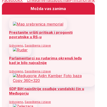
Facebook
X
Linkedin
Whatsapp
Email
Print
Shortlink
Možda vas zanima
Prestanite vršiti pritisak i progoniti
povratnike u RS-u
Izdvojeno
,
Saopštenja i izjave
Parlamentarci su rudarima okrenuli leđa
kad je bilo najvažnije
Izdvojeno
,
Saopštenja i izjave
SDP BiH najoštrije osuđuje vandalski čin u
Međugorju
Izdvojeno
,
Saopštenja i izjave