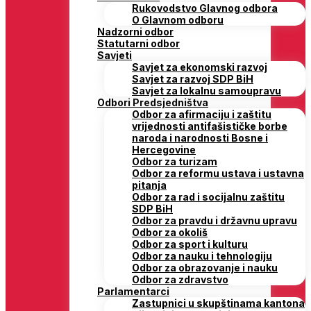
Rukovodstvo Glavnog odbora
O Glavnom odboru
Nadzorni odbor
Statutarni odbor
Savjeti
Savjet za ekonomski razvoj
Savjet za razvoj SDP BiH
Savjet za lokalnu samoupravu
Odbori Predsjedništva
Odbor za afirmaciju i zaštitu
vrijednosti antifašističke borbe
naroda i narodnosti Bosne i
Hercegovine
Odbor za turizam
Odbor za reformu ustava i ustavna
pitanja
Odbor za rad i socijalnu zaštitu
SDP BiH
Odbor za pravdu i državnu upravu
Odbor za okoliš
Odbor za sport i kulturu
Odbor za nauku i tehnologiju
Odbor za obrazovanje i nauku
Odbor za zdravstvo
Parlamentarci
Zastupnici u skupštinama kantona