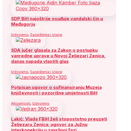
SDP BiH najoštrije osuđuje vandalski čin u
Međugorju
Izdvojeno
,
Saopštenja i izjave
SDA jučer glasala za Zakon o postupku
vanredne uprave u Novoj Željezari Zenica,
danas napada vlastiti glas
Izdvojeno
,
Saopštenja i izjave
Potpisan ugovor o sufinansiranju Muzeja
književnosti i pozorišne umjetnosti BiH
Aktuelnosti
,
Izdvojeno
Lakić: Vlada FBiH želi stopostotno preuzeti
Željezaru Zenica; ugovor za Južnu
interkonekciju u završnoj fazi