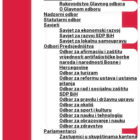
Rukovodstvo Glavnog odbora
O Glavnom odboru
Nadzorni odbor
Statutarni odbor
Savjeti
Savjet za ekonomski razvoj
Savjet za razvoj SDP BiH
Savjet za lokalnu samoupravu
Odbori Predsjedništva
Odbor za afirmaciju i zaštitu
vrijednosti antifašističke borbe
naroda i narodnosti Bosne i
Hercegovine
Odbor za turizam
Odbor za reformu ustava i ustavna
pitanja
Odbor za rad i socijalnu zaštitu
SDP BiH
Odbor za pravdu i državnu upravu
Odbor za okoliš
Odbor za sport i kulturu
Odbor za nauku i tehnologiju
Odbor za obrazovanje i nauku
Odbor za zdravstvo
Parlamentarci
Zastupnici u skupštinama kantona