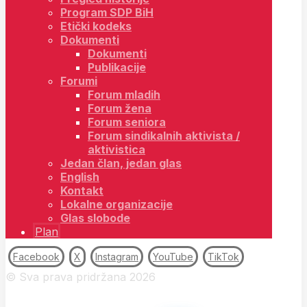
Program SDP BiH
Etički kodeks
Dokumenti
Dokumenti
Publikacije
Forumi
Forum mladih
Forum žena
Forum seniora
Forum sindikalnih aktivista /
aktivistica
Jedan član, jedan glas
English
Kontakt
Lokalne organizacije
Glas slobode
Plan
Facebook
X
Instagram
YouTube
TikTok
© Sva prava pridržana 2026