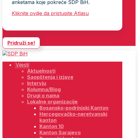
anketama koje pokreće SDP BiH.
Kliknite ovdje da pristupite Atlasu
Pridruži se!
Vijesti
Aktuelnosti
Saopštenja i izjave
Intervju
Kolumna/Blog
Drugi o nama
Lokalne organizacije
Bosansko-podrinjski Kanton
Hercegovačko-neretvanski
kanton
Kanton 10
Kanton Sarajevo