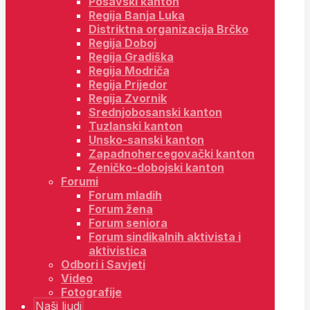
Posavski kanton
Regija Banja Luka
Distriktna organizacija Brčko
Regija Doboj
Regija Gradiška
Regija Modriča
Regija Prijedor
Regija Zvornik
Srednjobosanski kanton
Tuzlanski kanton
Unsko-sanski kanton
Zapadnohercegovački kanton
Zeničko-dobojski kanton
Forumi
Forum mladih
Forum žena
Forum seniora
Forum sindikalnih aktivista i
aktivistica
Odbori i Savjeti
Video
Fotografije
Naši ljudi