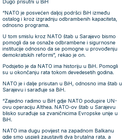
Dugo prisutni u BiH
“NATO je posvećen daljoj podršci BiH između
ostalog i kroz izgradnju odbrambenih kapaciteta,
odnosno programa.
U tom smislu kroz NATO štab u Sarajevo bismo
pomogli da se osnaže odbrambene i sigurnosne
institucije odnosno da se pomogne u provođenju
demokratskih reformi”, rekao je on.
Podsjetio je da NATO ima historiju u BiH. Pomogli
su u okončanju rata tokom devedesetih godina.
NATO je i dalje prisutan u BiH, odnosno ima štab u
Sarajevu i sarađuje sa BiH.
“Zajedno radimo u BiH gdje NATO podupire UN-
ovu operaciju Althea. NATO-ov štab u Sarajevu
blisko surađuje sa zvaničnicima Evropske unije u
BiH.
NATO ima dugu povijest na zapadnom Balkanu
gdje smo uspjeli zaustaviti dva brutalna rata, a