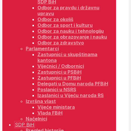
SDP BiH
Odbor za pravdu i državnu
upravu
Odbor za okoliš
Odbor za sport i kulturu
Odbor za nauku i tehnologiju
Odbor za obrazovanje i nauku
Odbor za zdravstvo
Parlamentarci
Zastupnici u skupštinama
kantona
Vijećnici / Odbornici
Zastupnici u PSBiH
Zastupnici u PFBiH
Delegati u Domu naroda PFBiH
Poslanici u NSRS
Izaslanici u Vijeću naroda RS
Izvršna vlast
Vijeće ministara
Vlada FBiH
Načelnici
SDP BiH
Pregled historije