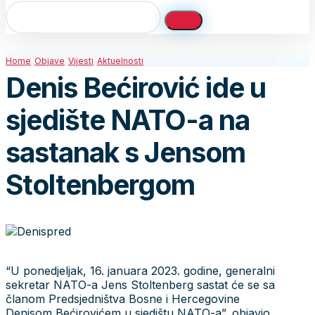
Home
Objave
Vijesti
Aktuelnosti
Denis Bećirović ide u
sjedište NATO-a na
sastanak s Jensom
Stoltenbergom
“U ponedjeljak, 16. januara 2023. godine, generalni
sekretar NATO-a Jens Stoltenberg sastat će se sa
članom Predsjedništva Bosne i Hercegovine
Denisom Bećirovićem u sjedištu NATO-a”, objavio