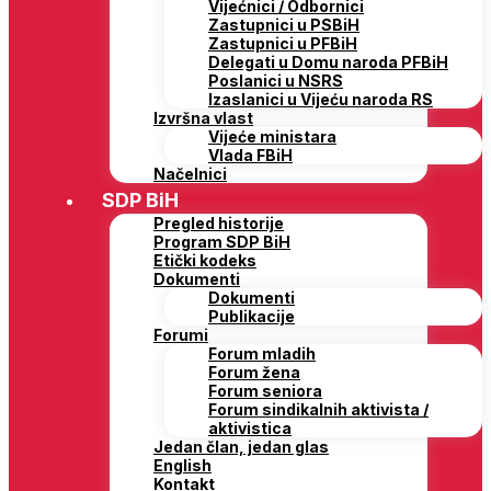
Vijećnici / Odbornici
Zastupnici u PSBiH
Zastupnici u PFBiH
Delegati u Domu naroda PFBiH
Poslanici u NSRS
Izaslanici u Vijeću naroda RS
Izvršna vlast
Vijeće ministara
Vlada FBiH
Načelnici
SDP BiH
Pregled historije
Program SDP BiH
Etički kodeks
Dokumenti
Dokumenti
Publikacije
Forumi
Forum mladih
Forum žena
Forum seniora
Forum sindikalnih aktivista /
aktivistica
Jedan član, jedan glas
English
Kontakt