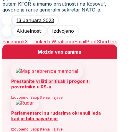
putem KFOR-a imamo prisutnost i na Kosovu”,
govorio je ranije generalni sekretar NATO-a.
13 Januara 2023
Aktuelnosti
Izdvojeno
Facebook
X
Linkedin
Whatsapp
Email
Print
Shortlink
Možda vas zanima
Prestanite vršiti pritisak i progoniti
povratnike u RS-u
Izdvojeno
,
Saopštenja i izjave
Parlamentarci su rudarima okrenuli leđa
kad je bilo najvažnije
Izdvojeno
,
Saopštenja i izjave