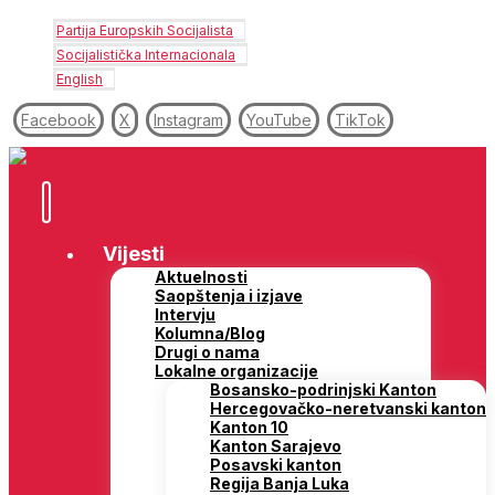
Partija Europskih Socijalista
Socijalistička Internacionala
English
Facebook
X
Instagram
YouTube
TikTok
Vijesti
Aktuelnosti
Saopštenja i izjave
Intervju
Kolumna/Blog
Drugi o nama
Lokalne organizacije
Bosansko-podrinjski Kanton
Hercegovačko-neretvanski kanton
Kanton 10
Kanton Sarajevo
Posavski kanton
Regija Banja Luka