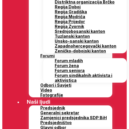
Distriktna organizacija Brčko
Regija Doboj
Regija Gradiška
Regija Modriča
Regija Prijedor
Regija Zvornik
Srednjobosanski kanton
Tuzlanski kanton
Unsko-sanski kanton
Zapadnohercegovački kanton
Zeničko-dobojski kanton
Forumi
Forum mladih
Forum žena
Forum seniora
Forum sindikalnih aktivista i
aktivistica
Odbori i Savjeti
Video
Fotografije
Naši ljudi
Predsjednik
Generalni sekretar
Zamjenici predsjednika SDP BiH
Predsjedništvo
Glavni odbor