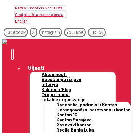
Partija Europskih Socijalista
Socijalistička Internacionala
English
Facebook
X
Instagram
YouTube
TikTok
Vijesti
Aktuelnosti
Saopštenja i izjave
Intervju
Kolumna/Blog
Drugi o nama
Lokalne organizacije
Bosansko-podrinjski Kanton
Hercegovačko-neretvanski kanton
Kanton 10
Kanton Sarajevo
Posavski kanton
Regija Banja Luka