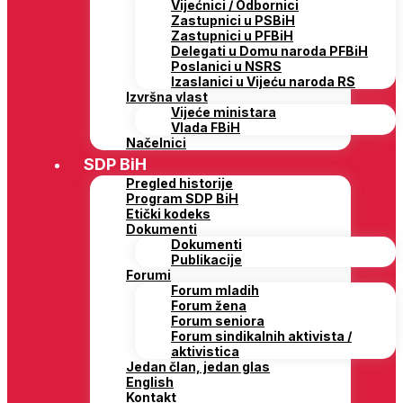
Vijećnici / Odbornici
Zastupnici u PSBiH
Zastupnici u PFBiH
Delegati u Domu naroda PFBiH
Poslanici u NSRS
Izaslanici u Vijeću naroda RS
Izvršna vlast
Vijeće ministara
Vlada FBiH
Načelnici
SDP BiH
Pregled historije
Program SDP BiH
Etički kodeks
Dokumenti
Dokumenti
Publikacije
Forumi
Forum mladih
Forum žena
Forum seniora
Forum sindikalnih aktivista /
aktivistica
Jedan član, jedan glas
English
Kontakt