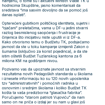
namjenu, o tome su i aktuelni Ministri Vlade TK u
hodnicima Skupštine, jasno komentarisali da
sredstava “ima sasvim dovoljno da se pomoć još
danas isplati”.
Opterećeni gubitkom političkog identiteta, sujetni i
“ojačani” preletačima, vama u DF-u jedini stvarni
razlog besmislenog saopćenja i frustracije je
činjenica što inicijativu niste uputili vi iz DF-a.
Kako otvorismo temu o Budžetu TK, podsjećamo
javnost da ste u toku kampanje izmijenili Zakon o
šumama (isključivo za korist pojedinca), a da ste
istim oštetili Budžet Tuzlanskog kantona za 6
miliona KM na godišnjem nivou.
Pozivamo vas da upoznate javnost sa stvarnim
rezultatima novih Pedagoških standarda u školama
i iznesete informaciju ko su 120 novih uposlenika
tzv “administrativnih” i pomoćnih radnika u
osnovnim i srednjim školama i koliko Budžet TK
košta ta vaša predizborna “glasačka fabrika”.
Poručujemo “starom patrioti Vujoviću” da nam
samo on ne priča o izdaji jer su nam u glavi još