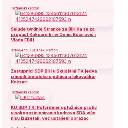
Tuzlanski kanton
Sulude tvrdnje Stranke za BiH da su za
propast Koksare krivi Denis Bećirović i
Vlada FBiH
Izdvojeno
,
Tuzlanski kanton
Zastupnici SDP BiH u Skupštini TK jedva
iznudili tematsku sjednicu o lukavačkoj
Koksari
Tuzlanski kanton
KO SDP TK: Potvrđene optužnice protiv
visokopozicioniranih kadrova SDA više
nisu izuzetak, već ustaljeni obrazac