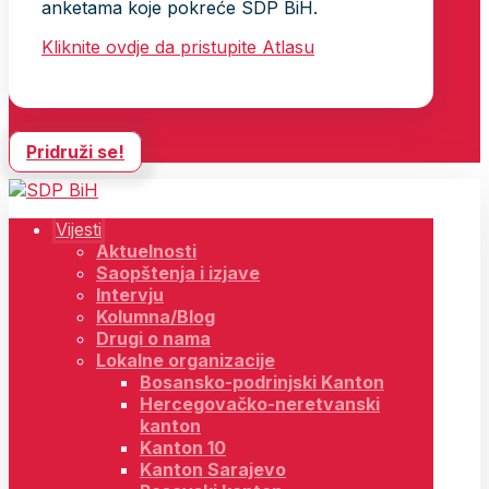
anketama koje pokreće SDP BiH.
Kliknite ovdje da pristupite Atlasu
Pridruži se!
Vijesti
Aktuelnosti
Saopštenja i izjave
Intervju
Kolumna/Blog
Drugi o nama
Lokalne organizacije
Bosansko-podrinjski Kanton
Hercegovačko-neretvanski
kanton
Kanton 10
Kanton Sarajevo