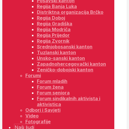
Posavski kanton
Regija Banja Luka
Distriktna organizacija Brčko
Regija Doboj
Regija Gradiška
Regija Modriča
Regija Prijedor
Regija Zvornik
Srednjobosanski kanton
Tuzlanski kanton
Unsko-sanski kanton
Zapadnohercegovački kanton
Zeničko-dobojski kanton
Forumi
Forum mladih
Forum žena
Forum seniora
Forum sindikalnih aktivista i
aktivistica
Odbori i Savjeti
Video
Fotografije
Naši ljudi