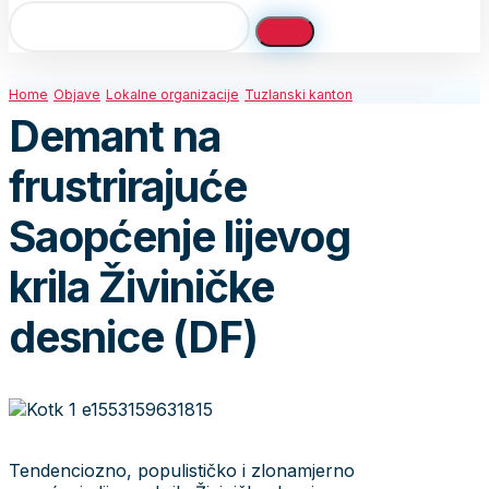
Home
Objave
Lokalne organizacije
Tuzlanski kanton
Demant na
frustrirajuće
Saopćenje lijevog
krila Živiničke
desnice (DF)
Tendenciozno, populističko i zlonamjerno