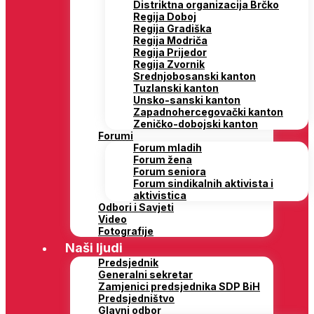
Distriktna organizacija Brčko
Regija Doboj
Regija Gradiška
Regija Modriča
Regija Prijedor
Regija Zvornik
Srednjobosanski kanton
Tuzlanski kanton
Unsko-sanski kanton
Zapadnohercegovački kanton
Zeničko-dobojski kanton
Forumi
Forum mladih
Forum žena
Forum seniora
Forum sindikalnih aktivista i
aktivistica
Odbori i Savjeti
Video
Fotografije
Naši ljudi
Predsjednik
Generalni sekretar
Zamjenici predsjednika SDP BiH
Predsjedništvo
Glavni odbor