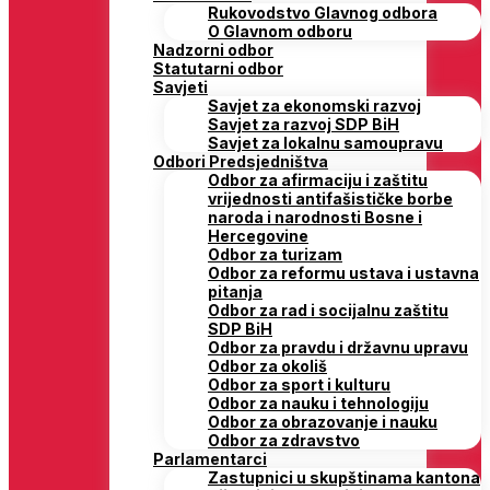
Rukovodstvo Glavnog odbora
O Glavnom odboru
Nadzorni odbor
Statutarni odbor
Savjeti
Savjet za ekonomski razvoj
Savjet za razvoj SDP BiH
Savjet za lokalnu samoupravu
Odbori Predsjedništva
Odbor za afirmaciju i zaštitu
vrijednosti antifašističke borbe
naroda i narodnosti Bosne i
Hercegovine
Odbor za turizam
Odbor za reformu ustava i ustavna
pitanja
Odbor za rad i socijalnu zaštitu
SDP BiH
Odbor za pravdu i državnu upravu
Odbor za okoliš
Odbor za sport i kulturu
Odbor za nauku i tehnologiju
Odbor za obrazovanje i nauku
Odbor za zdravstvo
Parlamentarci
Zastupnici u skupštinama kantona