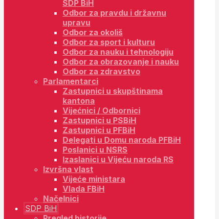
SDP BiH
Odbor za pravdu i državnu
upravu
Odbor za okoliš
Odbor za sport i kulturu
Odbor za nauku i tehnologiju
Odbor za obrazovanje i nauku
Odbor za zdravstvo
Parlamentarci
Zastupnici u skupštinama
kantona
Vijećnici / Odbornici
Zastupnici u PSBiH
Zastupnici u PFBiH
Delegati u Domu naroda PFBiH
Poslanici u NSRS
Izaslanici u Vijeću naroda RS
Izvršna vlast
Vijeće ministara
Vlada FBiH
Načelnici
SDP BiH
Pregled historije