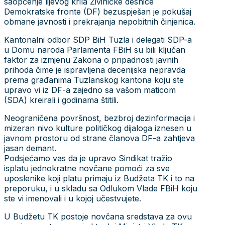
saopćenje lijevog krila Živiničke desnice
Demokratske fronte (DF) bezuspješan je pokušaj
obmane javnosti i prekrajanja nepobitnih činjenica.
Kantonalni odbor SDP BiH Tuzla i delegati SDP-a
u Domu naroda Parlamenta FBiH su bili ključan
faktor za izmjenu Zakona o pripadnosti javnih
prihoda čime je ispravljena decenijska nepravda
prema građanima Tuzlanskog kantona koju ste
upravo vi iz DF-a zajedno sa vašom maticom
(SDA) kreirali i godinama štitili.
Neograničena površnost, bezbroj dezinformacija i
mizeran nivo kulture političkog dijaloga iznesen u
javnom prostoru od strane članova DF-a zahtjeva
jasan demant.
Podsjećamo vas da je upravo Sindikat tražio
isplatu jednokratne novčane pomoći za sve
uposlenike koji platu primaju iz Budžeta TK i to na
preporuku, i u skladu sa Odlukom Vlade FBiH koju
ste vi imenovali i u kojoj učestvujete.
U Budžetu TK postoje novčana sredstava za ovu