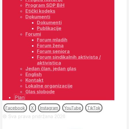
Program SDP BiH
Etički kodeks
Dokumenti
Dokumenti
Publikacije
Forumi
Forum mladih
Forum žena
Forum seniora
Forum sindikalnih aktivista /
aktivistica
Jedan član, jedan glas
English
Kontakt
Lokalne organizacije
Glas slobode
Plan
Facebook
X
Instagram
YouTube
TikTok
© Sva prava pridržana 2026