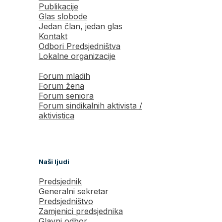
Publikacije
Glas slobode
Jedan član, jedan glas
Kontakt
Odbori Predsjedništva
Lokalne organizacije
Forum mladih
Forum žena
Forum seniora
Forum sindikalnih aktivista /
aktivistica
Naši ljudi
Predsjednik
Generalni sekretar
Predsjedništvo
Zamjenici predsjednika
Glavni odbor