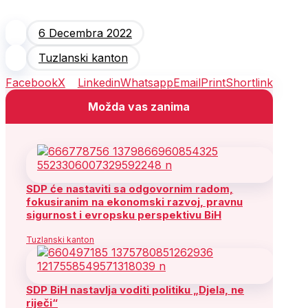
6 Decembra 2022
Tuzlanski kanton
Facebook
X
Linkedin
Whatsapp
Email
Print
Shortlink
Možda vas zanima
SDP će nastaviti sa odgovornim radom,
fokusiranim na ekonomski razvoj, pravnu
sigurnost i evropsku perspektivu BiH
Tuzlanski kanton
SDP BiH nastavlja voditi politiku „Djela, ne
riječi“