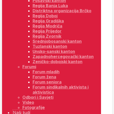
Posavski kanton
Regija Banja Luka
Distriktna organizacija Brčko
Regija Doboj
Regija Gradiška
Regija Modriča
Regija Prijedor
Regija Zvornik
Srednjobosanski kanton
Tuzlanski kanton
Unsko-sanski kanton
Zapadnohercegovački kanton
Zeničko-dobojski kanton
Forumi
Forum mladih
Forum žena
Forum seniora
Forum sindikalnih aktivista i
aktivistica
Odbori i Savjeti
Video
Fotografije
Naši ljudi