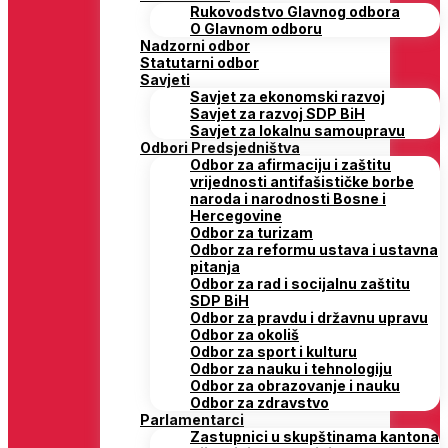
Rukovodstvo Glavnog odbora
O Glavnom odboru
Nadzorni odbor
Statutarni odbor
Savjeti
Savjet za ekonomski razvoj
Savjet za razvoj SDP BiH
Savjet za lokalnu samoupravu
Odbori Predsjedništva
Odbor za afirmaciju i zaštitu
vrijednosti antifašističke borbe
naroda i narodnosti Bosne i
Hercegovine
Odbor za turizam
Odbor za reformu ustava i ustavna
pitanja
Odbor za rad i socijalnu zaštitu
SDP BiH
Odbor za pravdu i državnu upravu
Odbor za okoliš
Odbor za sport i kulturu
Odbor za nauku i tehnologiju
Odbor za obrazovanje i nauku
Odbor za zdravstvo
Parlamentarci
Zastupnici u skupštinama kantona