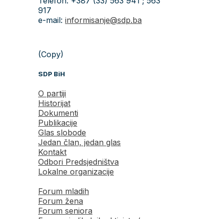
Telefon: +387 (33) 563 941 ; 563
917
e-mail:
informisanje@sdp.ba
(Copy)
SDP BiH
O partiji
Historijat
Dokumenti
Publikacije
Glas slobode
Jedan član, jedan glas
Kontakt
Odbori Predsjedništva
Lokalne organizacije
Forum mladih
Forum žena
Forum seniora