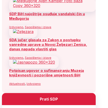
SDP BiH najoštrije osuđuje vandalski čin u
Međugorju
Izdvojeno
,
Saopštenja i izjave
SDA jučer glasala za Zakon o postupku
vanredne uprave u Novoj Željezari Zenica,
danas napada vlastiti glas
Izdvojeno
,
Saopštenja i izjave
Potpisan ugovor o sufinansiranju Muzeja
književnosti i pozorišne umjetnosti BiH
Aktuelnosti
,
Izdvojeno
Prati SDP