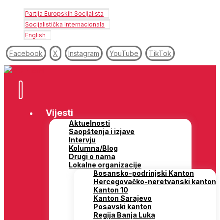
Partija Europskih Socijalista
Socijalistička Internacionala
English
Facebook
X
Instagram
YouTube
TikTok
Vijesti
Aktuelnosti
Saopštenja i izjave
Intervju
Kolumna/Blog
Drugi o nama
Lokalne organizacije
Bosansko-podrinjski Kanton
Hercegovačko-neretvanski kanton
Kanton 10
Kanton Sarajevo
Posavski kanton
Regija Banja Luka