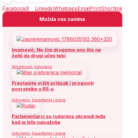
Facebook
X
Linkedin
Whatsapp
Email
Print
Shortlink
Možda vas zanima
Imamović: Ne čini drugome ono što ne
želiš da drugi učini tebi
Aktuelnosti
,
Izdvojeno
Prestanite vršiti pritisak i progoniti
povratnike u RS-u
Izdvojeno
,
Saopštenja i izjave
Parlamentarci su rudarima okrenuli leđa
kad je bilo najvažnije
Izdvojeno
,
Saopštenja i izjave