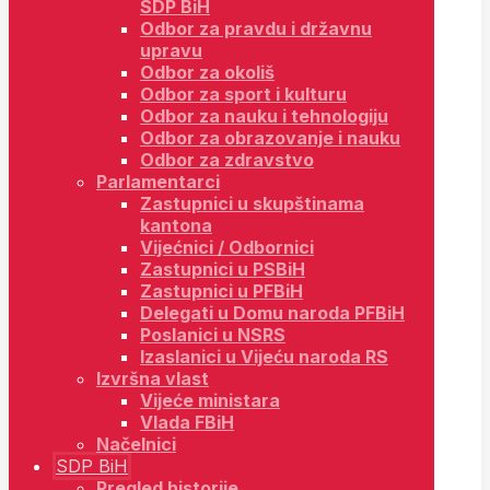
SDP BiH
Odbor za pravdu i državnu
upravu
Odbor za okoliš
Odbor za sport i kulturu
Odbor za nauku i tehnologiju
Odbor za obrazovanje i nauku
Odbor za zdravstvo
Parlamentarci
Zastupnici u skupštinama
kantona
Vijećnici / Odbornici
Zastupnici u PSBiH
Zastupnici u PFBiH
Delegati u Domu naroda PFBiH
Poslanici u NSRS
Izaslanici u Vijeću naroda RS
Izvršna vlast
Vijeće ministara
Vlada FBiH
Načelnici
SDP BiH
Pregled historije