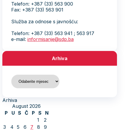
Telefon: +387 (33) 563 900
Fax: +387 (33) 563 901
Služba za odnose s javnošću:
Telefon: +387 (33) 563 941 ; 563 917
e-mail:
informisanje@sdp.ba
Arhiva
Arhiva
Arhiva
August 2026
P
U
S
Č
P
S
N
1
2
3
4
5
6
7
8
9