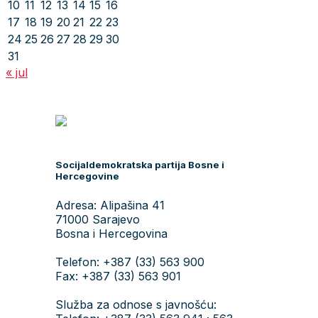
10
11
12
13
14
15
16
17
18
19
20
21
22
23
24
25
26
27
28
29
30
31
« jul
Socijaldemokratska partija Bosne i
Hercegovine
Adresa: Alipašina 41
71000 Sarajevo
Bosna i Hercegovina
Telefon: +387 (33) 563 900
Fax: +387 (33) 563 901
Služba za odnose s javnošću: