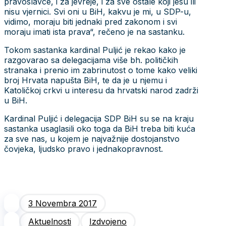
pravoslavce, i za jevreje, i za sve ostale koji jesu ili
nisu vjernici. Svi oni u BiH, kakvu je mi, u SDP-u,
vidimo, moraju biti jednaki pred zakonom i svi
moraju imati ista prava“, rečeno je na sastanku.
Tokom sastanka kardinal Puljić je rekao kako je
razgovarao sa delegacijama više bh. političkih
stranaka i prenio im zabrinutost o tome kako veliki
broj Hrvata napušta BiH, te da je u njemu i
Katoličkoj crkvi u interesu da hrvatski narod zadrži
u BiH.
Kardinal Puljić i delegacija SDP BiH su se na kraju
sastanka usaglasili oko toga da BiH treba biti kuća
za sve nas, u kojem je najvažnije dostojanstvo
čovjeka, ljudsko pravo i jednakopravnost.
3 Novembra 2017
Aktuelnosti
Izdvojeno