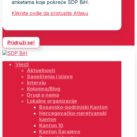
anketama koje pokreće SDP BiH.
Kliknite ovdje da pristupite Atlasu
Pridruži se!
Vijesti
Aktuelnosti
Saopštenja i izjave
Intervju
Kolumna/Blog
Drugi o nama
Lokalne organizacije
Bosansko-podrinjski Kanton
Hercegovačko-neretvanski
kanton
Kanton 10
Kanton Sarajevo