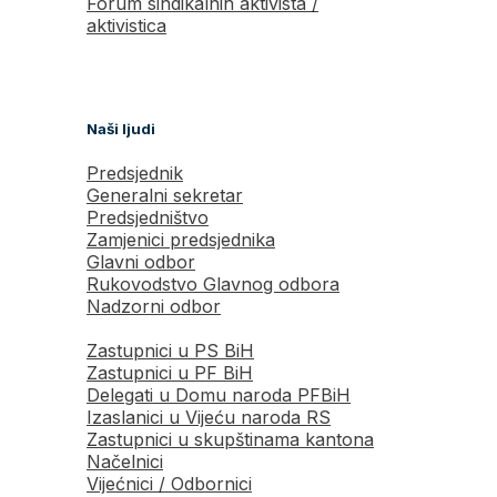
Forum sindikalnih aktivista /
aktivistica
Naši ljudi
Predsjednik
Generalni sekretar
Predsjedništvo
Zamjenici predsjednika
Glavni odbor
Rukovodstvo Glavnog odbora
Nadzorni odbor
Zastupnici u PS BiH
Zastupnici u PF BiH
Delegati u Domu naroda PFBiH
Izaslanici u Vijeću naroda RS
Zastupnici u skupštinama kantona
Načelnici
Vijećnici / Odbornici