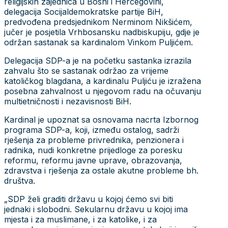
religijskih zajednica u Bosni i Hercegovini,
delegacija Socijaldemokratske partije BiH,
predvođena predsjednikom Nerminom Nikšićem,
jučer je posjetila Vrhbosansku nadbiskupiju, gdje je
održan sastanak sa kardinalom Vinkom Puljićem.
Delegacija SDP-a je na početku sastanka izrazila
zahvalu što se sastanak održao za vrijeme
katoličkog blagdana, a kardinalu Puljiću je izražena
posebna zahvalnost u njegovom radu na očuvanju
multietničnosti i nezavisnosti BiH.
Kardinal je upoznat sa osnovama nacrta Izbornog
programa SDP-a, koji, između ostalog, sadrži
rješenja za probleme privrednika, penzionera i
radnika, nudi konkretne prijedloge za poresku
reformu, reformu javne uprave, obrazovanja,
zdravstva i rješenja za ostale akutne probleme bh.
društva.
„SDP želi graditi državu u kojoj ćemo svi biti
jednaki i slobodni. Sekularnu državu u kojoj ima
mjesta i za muslimane, i za katolike, i za