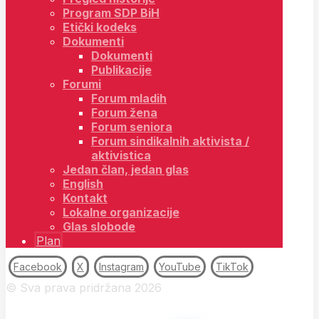
Program SDP BiH
Etički kodeks
Dokumenti
Dokumenti
Publikacije
Forumi
Forum mladih
Forum žena
Forum seniora
Forum sindikalnih aktivista /
aktivistica
Jedan član, jedan glas
English
Kontakt
Lokalne organizacije
Glas slobode
Plan
Facebook
X
Instagram
YouTube
TikTok
© Sva prava pridržana 2026