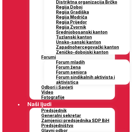
Distriktna organizacija Brčko
Regija Doboj
Regija Gradiška
Regija Modriča
Regija Prijedor
Regija Zvornik
Srednjobosanski kanton
Tuzlanski kanton
Unsko-sanski kanton
Zapadnohercegovački kanton
Zeničko-dobojski kanton
Forumi
Forum mladih
Forum žena
Forum seniora
Forum sindikalnih aktivista i
aktivistica
Odbori i Savjeti
Video
Fotografije
Naši ljudi
Predsjednik
Generalni sekretar
Zamjenici predsjednika SDP BiH
Predsjedništvo
Glavni odbor