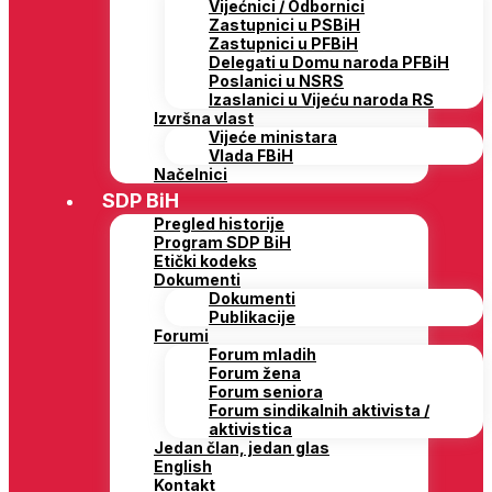
Vijećnici / Odbornici
Zastupnici u PSBiH
Zastupnici u PFBiH
Delegati u Domu naroda PFBiH
Poslanici u NSRS
Izaslanici u Vijeću naroda RS
Izvršna vlast
Vijeće ministara
Vlada FBiH
Načelnici
SDP BiH
Pregled historije
Program SDP BiH
Etički kodeks
Dokumenti
Dokumenti
Publikacije
Forumi
Forum mladih
Forum žena
Forum seniora
Forum sindikalnih aktivista /
aktivistica
Jedan član, jedan glas
English
Kontakt