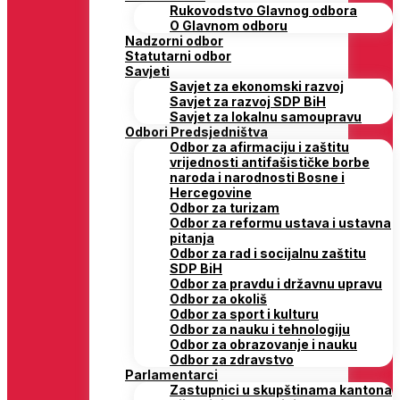
Rukovodstvo Glavnog odbora
O Glavnom odboru
Nadzorni odbor
Statutarni odbor
Savjeti
Savjet za ekonomski razvoj
Savjet za razvoj SDP BiH
Savjet za lokalnu samoupravu
Odbori Predsjedništva
Odbor za afirmaciju i zaštitu
vrijednosti antifašističke borbe
naroda i narodnosti Bosne i
Hercegovine
Odbor za turizam
Odbor za reformu ustava i ustavna
pitanja
Odbor za rad i socijalnu zaštitu
SDP BiH
Odbor za pravdu i državnu upravu
Odbor za okoliš
Odbor za sport i kulturu
Odbor za nauku i tehnologiju
Odbor za obrazovanje i nauku
Odbor za zdravstvo
Parlamentarci
Zastupnici u skupštinama kantona