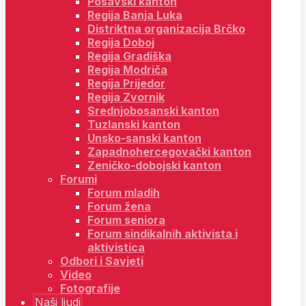
Posavski kanton
Regija Banja Luka
Distriktna organizacija Brčko
Regija Doboj
Regija Gradiška
Regija Modriča
Regija Prijedor
Regija Zvornik
Srednjobosanski kanton
Tuzlanski kanton
Unsko-sanski kanton
Zapadnohercegovački kanton
Zeničko-dobojski kanton
Forumi
Forum mladih
Forum žena
Forum seniora
Forum sindikalnih aktivista i
aktivistica
Odbori i Savjeti
Video
Fotografije
Naši ljudi