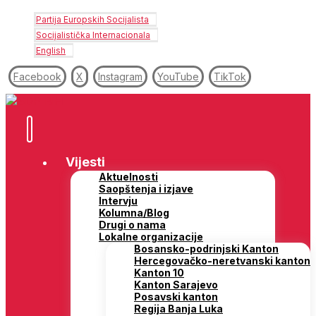
Partija Europskih Socijalista
Socijalistička Internacionala
English
Facebook
X
Instagram
YouTube
TikTok
Vijesti
Aktuelnosti
Saopštenja i izjave
Intervju
Kolumna/Blog
Drugi o nama
Lokalne organizacije
Bosansko-podrinjski Kanton
Hercegovačko-neretvanski kanton
Kanton 10
Kanton Sarajevo
Posavski kanton
Regija Banja Luka