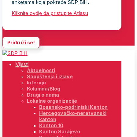
anketama koje pokreće SDP BiH.
Kliknite ovdje da pristupite Atlasu
Pridruži se!
Vijesti
Aktuelnosti
Saopštenja i izjave
Intervju
Kolumna/Blog
Drugi o nama
Lokalne organizacije
Bosansko-podrinjski Kanton
Hercegovačko-neretvanski
kanton
Kanton 10
Kanton Sarajevo