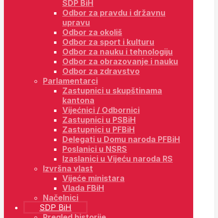
SDP BiH
Odbor za pravdu i državnu
upravu
Odbor za okoliš
Odbor za sport i kulturu
Odbor za nauku i tehnologiju
Odbor za obrazovanje i nauku
Odbor za zdravstvo
Parlamentarci
Zastupnici u skupštinama
kantona
Vijećnici / Odbornici
Zastupnici u PSBiH
Zastupnici u PFBiH
Delegati u Domu naroda PFBiH
Poslanici u NSRS
Izaslanici u Vijeću naroda RS
Izvršna vlast
Vijeće ministara
Vlada FBiH
Načelnici
SDP BiH
Pregled historije