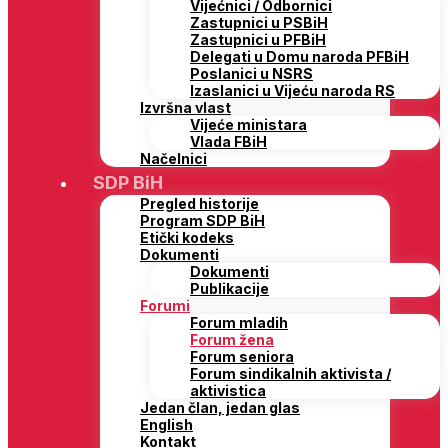
Vijećnici / Odbornici
Zastupnici u PSBiH
Zastupnici u PFBiH
Delegati u Domu naroda PFBiH
Poslanici u NSRS
Izaslanici u Vijeću naroda RS
Izvršna vlast
Vijeće ministara
Vlada FBiH
Načelnici
SDP BiH
Pregled historije
Program SDP BiH
Etički kodeks
Dokumenti
Dokumenti
Publikacije
Forumi
Forum mladih
Forum žena
Forum seniora
Forum sindikalnih aktivista /
aktivistica
Jedan član, jedan glas
English
Kontakt