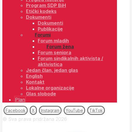
Program SDP BiH
Etički kodeks
Dokumenti
Dokumenti
Publikacije
Forumi
Forum mladih
Forum žena
Forum seniora
Forum sindikalnih aktivista /
aktivistica
Jedan član, jedan glas
English
Kontakt
Lokalne organizacije
Glas slobode
Plan
Facebook
X
Instagram
YouTube
TikTok
© Sva prava pridržana 2026