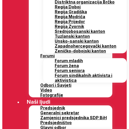
Distriktna organizacija Brčko
Regija Doboj
Regija Gradiška
Regija Modriča
Regija Prijedor
Regija Zvornik
Srednjobosanski kanton
Tuzlanski kanton
Unsko-sanski kanton
Zapadnohercegovački kanton
Zeničko-dobojski kanton
Forumi
Forum mladih
Forum žena
Forum seniora
Forum sindikalnih aktivista i
aktivistica
Odbori i Savjeti
Video
Fotografije
Naši ljudi
Predsjednik
Generalni sekretar
Zamjenici predsjednika SDP BiH
Predsjedništvo
Glavni odbor