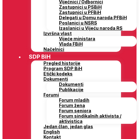
Vijećnici / Odbornici
Zastupnici u PSBiH
Zastupnici u PFBiH
Delegati u Domu naroda PFBiH
Poslanici u NSRS
Izaslanici u Vijeću naroda RS
Izvršna vlast
Vijeće ministara
Vlada FBiH
Načelnici
SDP BiH
Pregled historije
Program SDP BiH
Etički kodeks
Dokumenti
Dokumenti
Publikacije
Forumi
Forum mladih
Forum žena
Forum seniora
Forum sindikalnih aktivista /
aktivistica
Jedan član, jedan glas
English
Kontakt