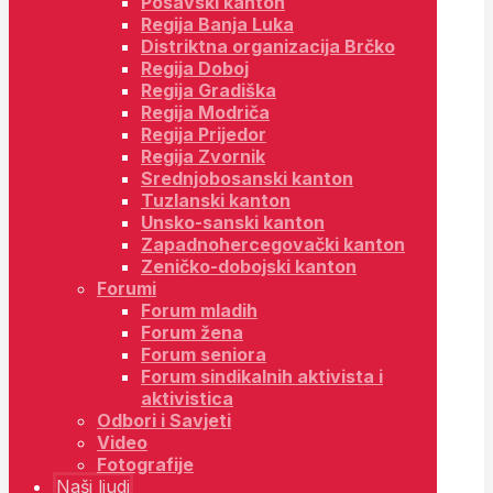
Posavski kanton
Regija Banja Luka
Distriktna organizacija Brčko
Regija Doboj
Regija Gradiška
Regija Modriča
Regija Prijedor
Regija Zvornik
Srednjobosanski kanton
Tuzlanski kanton
Unsko-sanski kanton
Zapadnohercegovački kanton
Zeničko-dobojski kanton
Forumi
Forum mladih
Forum žena
Forum seniora
Forum sindikalnih aktivista i
aktivistica
Odbori i Savjeti
Video
Fotografije
Naši ljudi