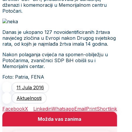
dženazi i komemoraciji u Memorijalnom centru
Potočari.
Danas je ukopano 127 novoidentificiranih žrtava
navjećeg zločina u Evropi nakon Drugog svjetskog
rata, od kojih je najmlađa žrtva imala 14 godina.
Nakon polaganja cvijeća na spomen-obilježju u
Potočarima, zvaničnici SDP BiH obišli su i
Memorijalni centar.
Foto: Patria, FENA
11 Jula 2016
Aktuelnosti
Facebook
X
Linkedin
Whatsapp
Email
Print
Shortlink
Možda vas zanima