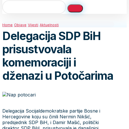
Home
Objave
Vijesti
Aktuelnosti
Delegacija SDP BiH
prisustvovala
komemoraciji i
dženazi u Potočarima
Delegacija Socijaldemokratske partije Bosne i
Hercegovine koju su činili Nermin Nikšić,
predsjednik SDP BiH, i Damir Mašić, politički
direktor SDP BiH, prisustvovala je današnjoj