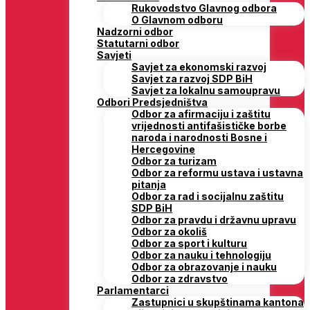
Rukovodstvo Glavnog odbora
O Glavnom odboru
Nadzorni odbor
Statutarni odbor
Savjeti
Savjet za ekonomski razvoj
Savjet za razvoj SDP BiH
Savjet za lokalnu samoupravu
Odbori Predsjedništva
Odbor za afirmaciju i zaštitu
vrijednosti antifašističke borbe
naroda i narodnosti Bosne i
Hercegovine
Odbor za turizam
Odbor za reformu ustava i ustavna
pitanja
Odbor za rad i socijalnu zaštitu
SDP BiH
Odbor za pravdu i državnu upravu
Odbor za okoliš
Odbor za sport i kulturu
Odbor za nauku i tehnologiju
Odbor za obrazovanje i nauku
Odbor za zdravstvo
Parlamentarci
Zastupnici u skupštinama kantona