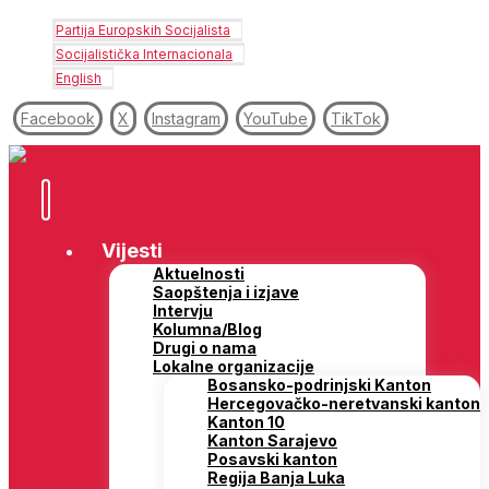
Partija Europskih Socijalista
Socijalistička Internacionala
English
Facebook
X
Instagram
YouTube
TikTok
Vijesti
Aktuelnosti
Saopštenja i izjave
Intervju
Kolumna/Blog
Drugi o nama
Lokalne organizacije
Bosansko-podrinjski Kanton
Hercegovačko-neretvanski kanton
Kanton 10
Kanton Sarajevo
Posavski kanton
Regija Banja Luka