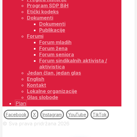
Program SDP BiH
Etički kodeks
Dokumenti
Dokumenti
Publikacije
Forumi
Forum mladih
Forum žena
Forum seniora
Forum sindikalnih aktivista /
aktivistica
Jedan član, jedan glas
English
Kontakt
Lokalne organizacije
Glas slobode
Plan
Facebook
X
Instagram
YouTube
TikTok
© Sva prava pridržana 2026