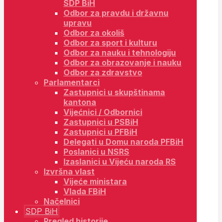
SDP BiH
Odbor za pravdu i državnu
upravu
Odbor za okoliš
Odbor za sport i kulturu
Odbor za nauku i tehnologiju
Odbor za obrazovanje i nauku
Odbor za zdravstvo
Parlamentarci
Zastupnici u skupštinama
kantona
Vijećnici / Odbornici
Zastupnici u PSBiH
Zastupnici u PFBiH
Delegati u Domu naroda PFBiH
Poslanici u NSRS
Izaslanici u Vijeću naroda RS
Izvršna vlast
Vijeće ministara
Vlada FBiH
Načelnici
SDP BiH
Pregled historije