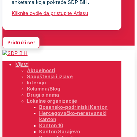
anketama koje pokreće SDP BiH.
Kliknite ovdje da pristupite Atlasu
Pridruži se!
Vijesti
Aktuelnosti
Saopštenja i izjave
Intervju
Kolumna/Blog
Drugi o nama
Lokalne organizacije
Bosansko-podrinjski Kanton
Hercegovačko-neretvanski
kanton
Kanton 10
Kanton Sarajevo