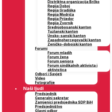
Distriktna organizacija Brčko
Regija Doboj
Regija Gradiška
Regija Modriča
Regija Prijedor
Regija Zvornik
Srednjobosanski kanton
Tuzlanski kanton
Unsko-sanski kanton
Zapadnohercegovački kanton
Zeničko-dobojski kanton
Forumi
Forum mladih
Forum žena
Forum seniora
Forum sindikalnih aktivista i
aktivistica
Odbori i Savjeti
Video
Fotografije
Naši ljudi
Predsjednik
Generalni sekretar
Zamjenici predsjednika SDP BiH
Predsjedništvo
Glavni odbor