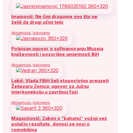
Imamović: Ne čini drugome ono što ne
želiš da drugi učini tebi
Aktuelnosti
,
Izdvojeno
Potpisan ugovor o sufinansiranju Muzeja
književnosti i pozorišne umjetnosti BiH
Aktuelnosti
,
Izdvojeno
Lakić: Vlada FBiH želi stopostotno preuzeti
Željezaru Zenica; ugovor za Južnu
interkonekciju u završnoj fazi
Aktuelnosti
,
Izdvojeno
Magazinović: Zakon o “bahatoj” vožnji već
polučio rezultate, donosi se novi o
romobilima