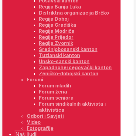
Posavski kanton
Regija Banja Luka
Distriktna organizacija Brčko
Regija Doboj
Regija Gradiška
Regija Modriča
Regija Prijedor
Regija Zvornik
Srednjobosanski kanton
Tuzlanski kanton
Unsko-sanski kanton
Zapadnohercegovački kanton
Zeničko-dobojski kanton
Forumi
Forum mladih
Forum žena
Forum seniora
Forum sindikalnih aktivista i
aktivistica
Odbori i Savjeti
Video
Fotografije
Naši ljudi