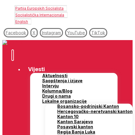
Partija Europskih Socijalista
Socijalistička Internacionala
English
Facebook
X
Instagram
YouTube
TikTok
Vijesti
Aktuelnosti
Saopštenja i izjave
Intervju
Kolumna/Blog
Drugi o nama
Lokalne organizacije
Bosansko-podrinjski Kanton
Hercegovačko-neretvanski kanton
Kanton 10
Kanton Sarajevo
Posavski kanton
Regija Banja Luka