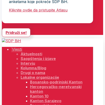
anketama koje pokreće SDP BiH.
Kliknite ovdje da pristupite Atlasu
Pridruži se!
Vijesti
Aktuelnosti
Saopštenja i izjave
Intervju
Kolumna/Blog
Drugi o nama
Lokalne organizacije
Bosansko-podrinjski Kanton
Hercegovačko-neretvanski
kanton
Kanton 10
Kanton Sarajevo