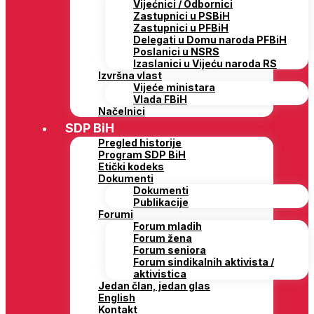
Vijećnici / Odbornici
Zastupnici u PSBiH
Zastupnici u PFBiH
Delegati u Domu naroda PFBiH
Poslanici u NSRS
Izaslanici u Vijeću naroda RS
Izvršna vlast
Vijeće ministara
Vlada FBiH
Načelnici
SDP BiH
Pregled historije
Program SDP BiH
Etički kodeks
Dokumenti
Dokumenti
Publikacije
Forumi
Forum mladih
Forum žena
Forum seniora
Forum sindikalnih aktivista /
aktivistica
Jedan član, jedan glas
English
Kontakt