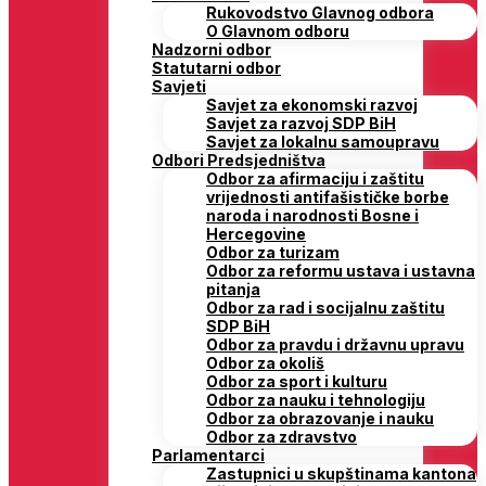
Rukovodstvo Glavnog odbora
O Glavnom odboru
Nadzorni odbor
Statutarni odbor
Savjeti
Savjet za ekonomski razvoj
Savjet za razvoj SDP BiH
Savjet za lokalnu samoupravu
Odbori Predsjedništva
Odbor za afirmaciju i zaštitu
vrijednosti antifašističke borbe
naroda i narodnosti Bosne i
Hercegovine
Odbor za turizam
Odbor za reformu ustava i ustavna
pitanja
Odbor za rad i socijalnu zaštitu
SDP BiH
Odbor za pravdu i državnu upravu
Odbor za okoliš
Odbor za sport i kulturu
Odbor za nauku i tehnologiju
Odbor za obrazovanje i nauku
Odbor za zdravstvo
Parlamentarci
Zastupnici u skupštinama kantona