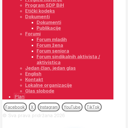
Program SDP BiH
Etički kodeks
Dokumenti
Dokumenti
Publikacije
Forumi
Forum mladih
Forum žena
Forum seniora
Forum sindikalnih aktivista /
aktivistica
Jedan član, jedan glas
English
Kontakt
Lokalne organizacije
Glas slobode
Plan
Facebook
X
Instagram
YouTube
TikTok
© Sva prava pridržana 2026