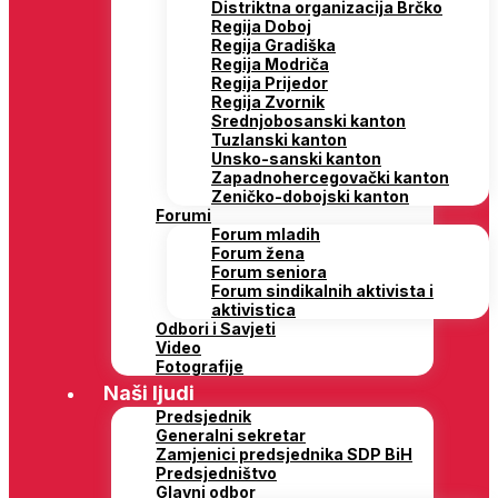
Distriktna organizacija Brčko
Regija Doboj
Regija Gradiška
Regija Modriča
Regija Prijedor
Regija Zvornik
Srednjobosanski kanton
Tuzlanski kanton
Unsko-sanski kanton
Zapadnohercegovački kanton
Zeničko-dobojski kanton
Forumi
Forum mladih
Forum žena
Forum seniora
Forum sindikalnih aktivista i
aktivistica
Odbori i Savjeti
Video
Fotografije
Naši ljudi
Predsjednik
Generalni sekretar
Zamjenici predsjednika SDP BiH
Predsjedništvo
Glavni odbor