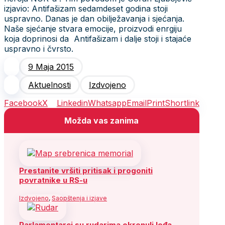
izjavio: Antifašizam sedamdeset godina stoji
uspravno. Danas je dan obilježavanja i sjećanja.
Naše sjećanje stvara emocije, proizvodi enrgiju
koja doprinosi da Antifašizam i dalje stoji i stajaće
uspravno i čvrsto.
9 Maja 2015
Aktuelnosti
Izdvojeno
Facebook
X
Linkedin
Whatsapp
Email
Print
Shortlink
Možda vas zanima
Prestanite vršiti pritisak i progoniti
povratnike u RS-u
Izdvojeno
,
Saopštenja i izjave
Parlamentarci su rudarima okrenuli leđa