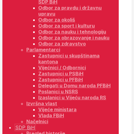
SDP BiH
Odbor za pravdu i državnu
upravu
Odbor za okoliš
Odbor za sport i kulturu
Odbor za nauku i tehnologiju
Odbor za obrazovanje i nauku
Odbor za zdravstvo
Parlamentarci
Zastupnici u skupštinama
kantona
Vijećnici / Odbornici
Zastupnici u PSBiH
Zastupnici u PFBiH
Delegati u Domu naroda PFBiH
Poslanici u NSRS
Izaslanici u Vijeću naroda RS
Izvršna vlast
Vijeće ministara
Vlada FBiH
Načelnici
SDP BiH
Pregled historije