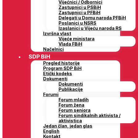
Vijećnici / Odbornici
Zastupnici u PSBiH
Zastupnici u PFBiH
Delegati u Domu naroda PFBiH
Poslanici u NSRS
Izaslanici u Vijeću naroda RS
Izvršna vlast
Vijeće ministara
Vlada FBiH
Načelnici
SDP BiH
Pregled historije
Program SDP BiH
Etički kodeks
Dokumenti
Dokumenti
Publikacije
Forumi
Forum mladih
Forum žena
Forum seniora
Forum sindikalnih aktivista /
aktivistica
Jedan član, jedan glas
English
Kontakt