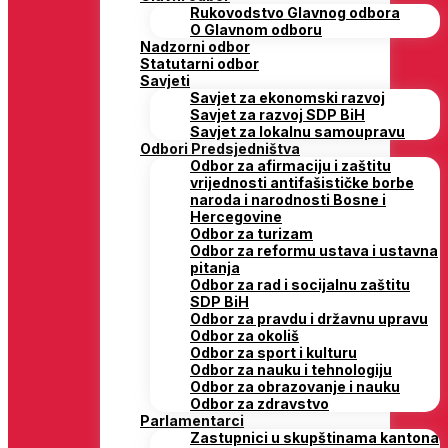
Rukovodstvo Glavnog odbora
O Glavnom odboru
Nadzorni odbor
Statutarni odbor
Savjeti
Savjet za ekonomski razvoj
Savjet za razvoj SDP BiH
Savjet za lokalnu samoupravu
Odbori Predsjedništva
Odbor za afirmaciju i zaštitu
vrijednosti antifašističke borbe
naroda i narodnosti Bosne i
Hercegovine
Odbor za turizam
Odbor za reformu ustava i ustavna
pitanja
Odbor za rad i socijalnu zaštitu
SDP BiH
Odbor za pravdu i državnu upravu
Odbor za okoliš
Odbor za sport i kulturu
Odbor za nauku i tehnologiju
Odbor za obrazovanje i nauku
Odbor za zdravstvo
Parlamentarci
Zastupnici u skupštinama kantona