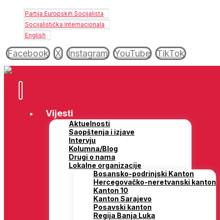
Partija Europskih Socijalista
Socijalistička Internacionala
English
Facebook
X
Instagram
YouTube
TikTok
Vijesti
Aktuelnosti
Saopštenja i izjave
Intervju
Kolumna/Blog
Drugi o nama
Lokalne organizacije
Bosansko-podrinjski Kanton
Hercegovačko-neretvanski kanton
Kanton 10
Kanton Sarajevo
Posavski kanton
Regija Banja Luka