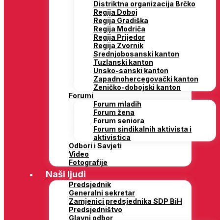
Distriktna organizacija Brčko
Regija Doboj
Regija Gradiška
Regija Modriča
Regija Prijedor
Regija Zvornik
Srednjobosanski kanton
Tuzlanski kanton
Unsko-sanski kanton
Zapadnohercegovački kanton
Zeničko-dobojski kanton
Forumi
Forum mladih
Forum žena
Forum seniora
Forum sindikalnih aktivista i
aktivistica
Odbori i Savjeti
Video
Fotografije
Naši ljudi
Predsjednik
Generalni sekretar
Zamjenici predsjednika SDP BiH
Predsjedništvo
Glavni odbor