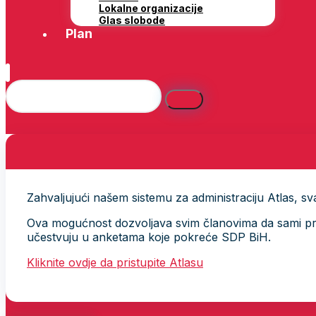
Lokalne organizacije
Glas slobode
Plan
Zahvaljujući našem sistemu za administraciju Atlas, svak
Ova mogućnost dozvoljava svim članovima da sami provj
učestvuju u anketama koje pokreće SDP BiH.
Kliknite ovdje da pristupite Atlasu