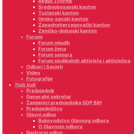
Regija Zvornik
Srednjobosanski kanton
Tuzlanski kanton
Unsko-sanski kanton
Zapadnohercegovački kanton
Zeničko-dobojski kanton
Forumi
Forum mladih
Forum žena
Forum seniora
Forum sindikalnih aktivista i aktivistica
Odbori i Savjeti
Video
Fotografije
Naši ljudi
Predsjednik
Generalni sekretar
Zamjenici predsjednika SDP BiH
Predsjedništvo
Glavni odbor
Rukovodstvo Glavnog odbora
O Glavnom odboru
Nadzorni odbor