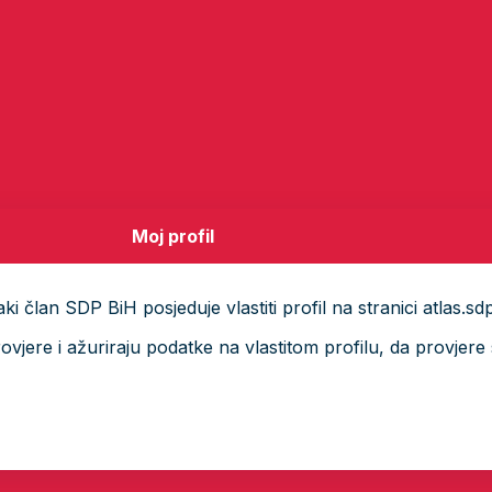
Moj profil
i član SDP BiH posjeduje vlastiti profil na stranici atlas.sd
ere i ažuriraju podatke na vlastitom profilu, da provjere s