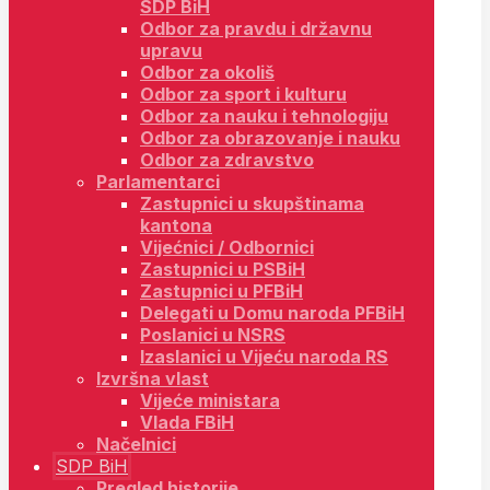
SDP BiH
Odbor za pravdu i državnu
upravu
Odbor za okoliš
Odbor za sport i kulturu
Odbor za nauku i tehnologiju
Odbor za obrazovanje i nauku
Odbor za zdravstvo
Parlamentarci
Zastupnici u skupštinama
kantona
Vijećnici / Odbornici
Zastupnici u PSBiH
Zastupnici u PFBiH
Delegati u Domu naroda PFBiH
Poslanici u NSRS
Izaslanici u Vijeću naroda RS
Izvršna vlast
Vijeće ministara
Vlada FBiH
Načelnici
SDP BiH
Pregled historije