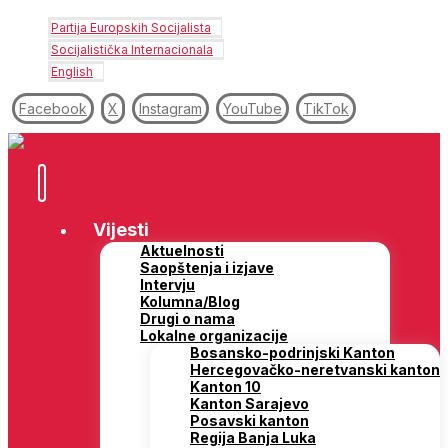
Partija Europskih Socijalista
Socijalistička Internacionala
English
Facebook
X
Instagram
YouTube
TikTok
Vijesti
Aktuelnosti
Saopštenja i izjave
Intervju
Kolumna/Blog
Drugi o nama
Lokalne organizacije
Bosansko-podrinjski Kanton
Hercegovačko-neretvanski kanton
Kanton 10
Kanton Sarajevo
Posavski kanton
Regija Banja Luka