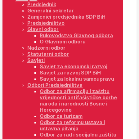
Predsjednik
Generalni sekretar
Zamjenici predsjednika SDP BiH
Predsjedništvo
Glavni odbor
Rukovodstvo Glavnog odbora
O Glavnom odboru
Nadzorni odbor
Statutarni odbor
Savjeti
Savjet za ekonomski razvoj
Savjet za razvoj SDP BiH
Savjet za lokalnu samoupravu
Odbori Predsjedništva
Odbor za afirmaciju i zaštitu
vrijednosti antifašističke borbe
naroda i narodnosti Bosne i
Hercegovine
Odbor za turizam
Odbor za reformu ustava i
ustavna pitanja
Odbor za rad i socijalnu zaštitu