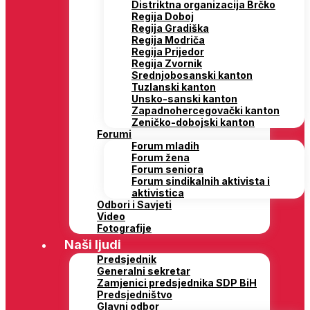
Distriktna organizacija Brčko
Regija Doboj
Regija Gradiška
Regija Modriča
Regija Prijedor
Regija Zvornik
Srednjobosanski kanton
Tuzlanski kanton
Unsko-sanski kanton
Zapadnohercegovački kanton
Zeničko-dobojski kanton
Forumi
Forum mladih
Forum žena
Forum seniora
Forum sindikalnih aktivista i
aktivistica
Odbori i Savjeti
Video
Fotografije
Naši ljudi
Predsjednik
Generalni sekretar
Zamjenici predsjednika SDP BiH
Predsjedništvo
Glavni odbor