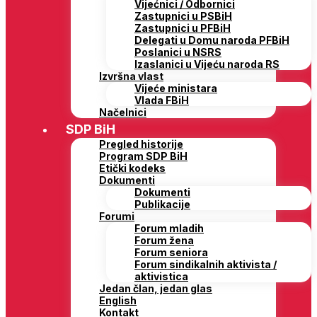
Vijećnici / Odbornici
Zastupnici u PSBiH
Zastupnici u PFBiH
Delegati u Domu naroda PFBiH
Poslanici u NSRS
Izaslanici u Vijeću naroda RS
Izvršna vlast
Vijeće ministara
Vlada FBiH
Načelnici
SDP BiH
Pregled historije
Program SDP BiH
Etički kodeks
Dokumenti
Dokumenti
Publikacije
Forumi
Forum mladih
Forum žena
Forum seniora
Forum sindikalnih aktivista /
aktivistica
Jedan član, jedan glas
English
Kontakt