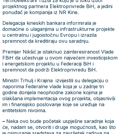
Termoelektrani Tuzla za koju je u toku izbor
projektnog partnera Elektroprivrede BiH, a jedini
ponuđač je kompanija iz NR Kine.
Delegacija kineskih bankara informirala je
domaćine o ulaganjima u infrastrukturne projekte
u centralnu i jugoistočnu Evropu i izrazila
spremnost da kreditiraju ovu saradnju.
Premijer Nikšić je istaknuo zainteresiranost Vlade
FBiH da učestvuje u ovom najvećem investicijskom
i energetskom projektu u Federaciji BiH i
spremnost da podrži Elektroprivredu BiH.
Ministri Trhulj i Krajina izvijestili su delegaciju o
naporima Federalne vlade koja je u zadnje tri
godine donijela neophodne zakone kojima je
olakšana implementacija ovog projekta, objasnivši
im i finansijsko poslovanje koje se uređuje na
entitetskim nivoima.
–
Neka ovo bude početak uspješne saradnje koja
će, nadam se, otvoriti i druge mogućnosti, kao što
je osiguranje sredstava za završetak radova na