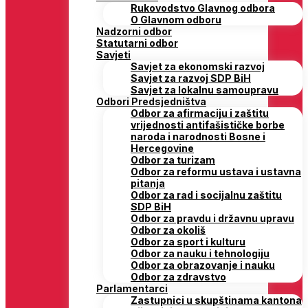
Rukovodstvo Glavnog odbora
O Glavnom odboru
Nadzorni odbor
Statutarni odbor
Savjeti
Savjet za ekonomski razvoj
Savjet za razvoj SDP BiH
Savjet za lokalnu samoupravu
Odbori Predsjedništva
Odbor za afirmaciju i zaštitu
vrijednosti antifašističke borbe
naroda i narodnosti Bosne i
Hercegovine
Odbor za turizam
Odbor za reformu ustava i ustavna
pitanja
Odbor za rad i socijalnu zaštitu
SDP BiH
Odbor za pravdu i državnu upravu
Odbor za okoliš
Odbor za sport i kulturu
Odbor za nauku i tehnologiju
Odbor za obrazovanje i nauku
Odbor za zdravstvo
Parlamentarci
Zastupnici u skupštinama kantona