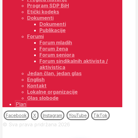
Program SDP BiH
Etički kodeks
Dokumenti
Dokumenti
Publikacije
Forumi
Forum mladih
Forum žena
Forum seniora
Forum sindikalnih aktivista /
aktivistica
Jedan član, jedan glas
English
Kontakt
Lokalne organizacije
Glas slobode
Plan
Facebook
X
Instagram
YouTube
TikTok
© Sva prava pridržana 2026