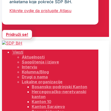
anketama koje pokreće SDP BiH.
Kliknite ovdje da pristupite Atlasu
Pridruži se!
Vijesti
Aktuelnosti
Saopštenja i izjave
Intervju
Kolumna/Blog
Drugi o nama
Lokalne organizacije
Bosansko-podrinjski Kanton
Hercegovačko-neretvanski
kanton
Kanton 10
Kanton Sarajevo