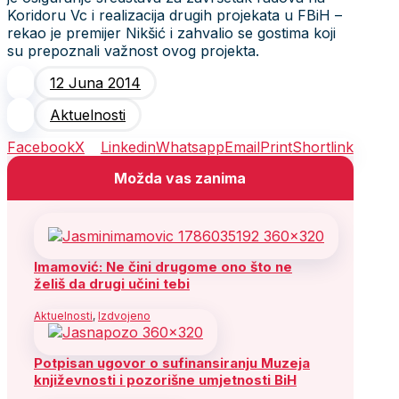
Koridoru Vc i realizacija drugih projekata u FBiH –
rekao je premijer Nikšić i zahvalio se gostima koji
su prepoznali važnost ovog projekta.
12 Juna 2014
Aktuelnosti
Facebook
X
Linkedin
Whatsapp
Email
Print
Shortlink
Možda vas zanima
Imamović: Ne čini drugome ono što ne
želiš da drugi učini tebi
Aktuelnosti
,
Izdvojeno
Potpisan ugovor o sufinansiranju Muzeja
književnosti i pozorišne umjetnosti BiH