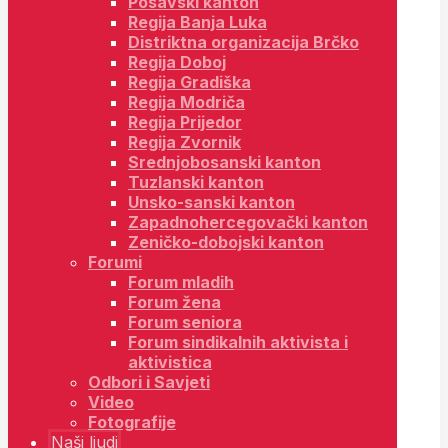
Posavski kanton
Regija Banja Luka
Distriktna organizacija Brčko
Regija Doboj
Regija Gradiška
Regija Modriča
Regija Prijedor
Regija Zvornik
Srednjobosanski kanton
Tuzlanski kanton
Unsko-sanski kanton
Zapadnohercegovački kanton
Zeničko-dobojski kanton
Forumi
Forum mladih
Forum žena
Forum seniora
Forum sindikalnih aktivista i
aktivistica
Odbori i Savjeti
Video
Fotografije
Naši ljudi