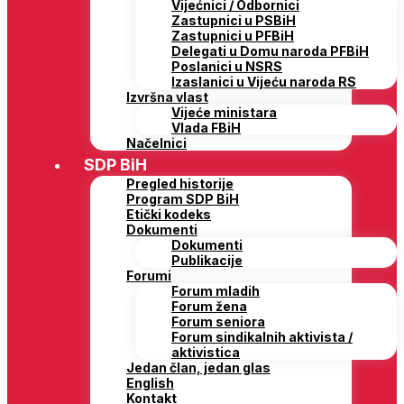
Vijećnici / Odbornici
Zastupnici u PSBiH
Zastupnici u PFBiH
Delegati u Domu naroda PFBiH
Poslanici u NSRS
Izaslanici u Vijeću naroda RS
Izvršna vlast
Vijeće ministara
Vlada FBiH
Načelnici
SDP BiH
Pregled historije
Program SDP BiH
Etički kodeks
Dokumenti
Dokumenti
Publikacije
Forumi
Forum mladih
Forum žena
Forum seniora
Forum sindikalnih aktivista /
aktivistica
Jedan član, jedan glas
English
Kontakt