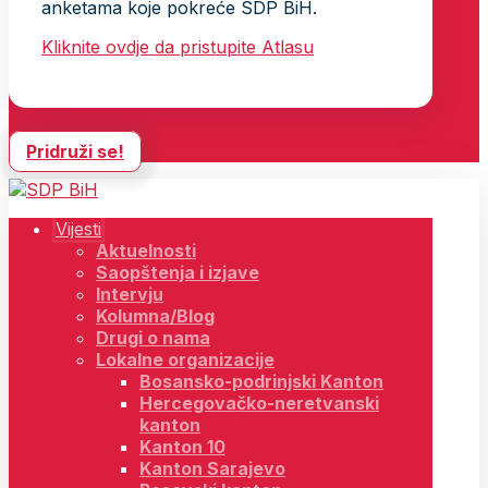
anketama koje pokreće SDP BiH.
Kliknite ovdje da pristupite Atlasu
Pridruži se!
Vijesti
Aktuelnosti
Saopštenja i izjave
Intervju
Kolumna/Blog
Drugi o nama
Lokalne organizacije
Bosansko-podrinjski Kanton
Hercegovačko-neretvanski
kanton
Kanton 10
Kanton Sarajevo