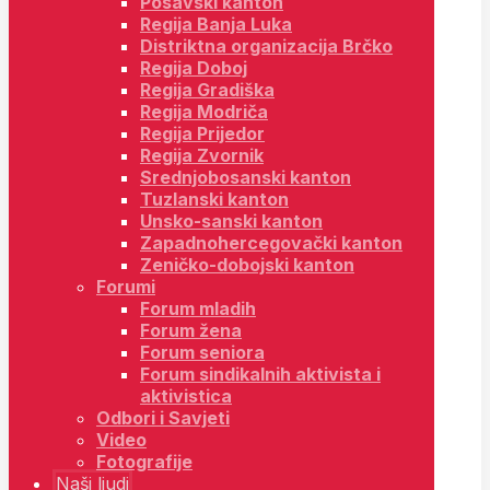
Posavski kanton
Regija Banja Luka
Distriktna organizacija Brčko
Regija Doboj
Regija Gradiška
Regija Modriča
Regija Prijedor
Regija Zvornik
Srednjobosanski kanton
Tuzlanski kanton
Unsko-sanski kanton
Zapadnohercegovački kanton
Zeničko-dobojski kanton
Forumi
Forum mladih
Forum žena
Forum seniora
Forum sindikalnih aktivista i
aktivistica
Odbori i Savjeti
Video
Fotografije
Naši ljudi