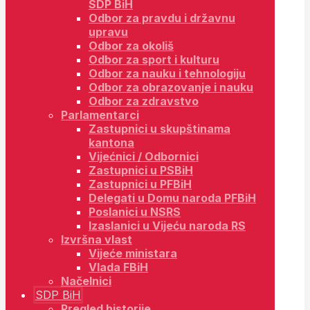
SDP BiH
Odbor za pravdu i državnu
upravu
Odbor za okoliš
Odbor za sport i kulturu
Odbor za nauku i tehnologiju
Odbor za obrazovanje i nauku
Odbor za zdravstvo
Parlamentarci
Zastupnici u skupštinama
kantona
Vijećnici / Odbornici
Zastupnici u PSBiH
Zastupnici u PFBiH
Delegati u Domu naroda PFBiH
Poslanici u NSRS
Izaslanici u Vijeću naroda RS
Izvršna vlast
Vijeće ministara
Vlada FBiH
Načelnici
SDP BiH
Pregled historije