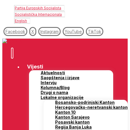
Partija Europskih Socijalista
Socijalistička Internacionala
English
Facebook
X
Instagram
YouTube
TikTok
Vijesti
Aktuelnosti
Saopštenja i izjave
Intervju
Kolumna/Blog
Drugi o nama
Lokalne organizacije
Bosansko-podrinjski Kanton
Hercegovačko-neretvanski kanton
Kanton 10
Kanton Sarajevo
Posavski kanton
Regija Banja Luka