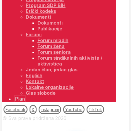
Program SDP BiH
Etički kodeks
Dokumenti
Dokumenti
Publikacije
Forumi
Forum mladih
Forum žena
Forum seniora
Forum sindikalnih aktivista /
aktivistica
Jedan član, jedan glas
English
Kontakt
Lokalne organizacije
Glas slobode
Plan
Facebook
X
Instagram
YouTube
TikTok
© Sva prava pridržana 2026