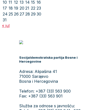
10
11
12
13
14
15
16
17
18
19
20
21
22
23
24
25
26
27
28
29
30
31
« jul
Socijaldemokratska partija Bosne i
Hercegovine
Adresa: Alipašina 41
71000 Sarajevo
Bosna i Hercegovina
Telefon: +387 (33) 563 900
Fax: +387 (33) 563 901
Služba za odnose s javnošću: