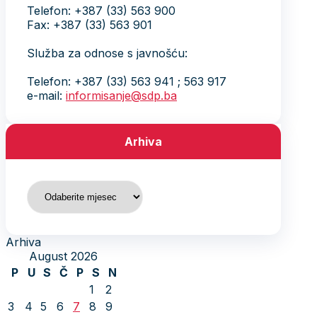
Telefon: +387 (33) 563 900
Fax: +387 (33) 563 901
Služba za odnose s javnošću:
Telefon: +387 (33) 563 941 ; 563 917
e-mail:
informisanje@sdp.ba
Arhiva
Arhiva
Arhiva
August 2026
P
U
S
Č
P
S
N
1
2
3
4
5
6
7
8
9