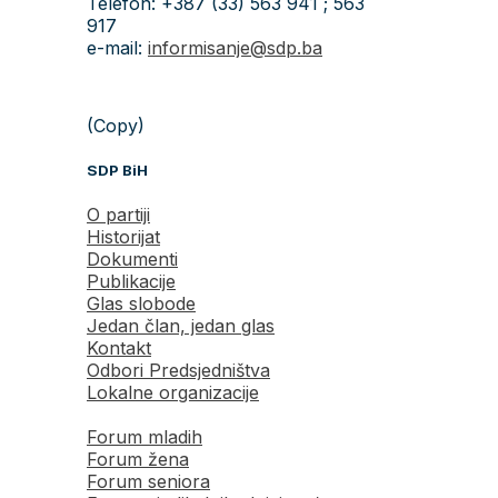
Telefon: +387 (33) 563 941 ; 563
917
e-mail:
informisanje@sdp.ba
(Copy)
SDP BiH
O partiji
Historijat
Dokumenti
Publikacije
Glas slobode
Jedan član, jedan glas
Kontakt
Odbori Predsjedništva
Lokalne organizacije
Forum mladih
Forum žena
Forum seniora