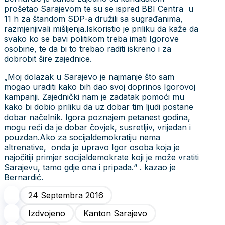
prošetao Sarajevom te su se ispred BBI Centra u
11 h za štandom SDP-a družili sa sugrađanima,
razmjenjivali mišljenja.Iskoristio je priliku da kaže da
svako ko se bavi politikom treba imati Igorove
osobine, te da bi to trebao raditi iskreno i za
dobrobit šire zajednice.
„Moj dolazak u Sarajevo je najmanje što sam
mogao uraditi kako bih dao svoj doprinos Igorovoj
kampanji. Zajednički nam je zadatak pomoći mu
kako bi dobio priliku da uz dobar tim ljudi postane
dobar načelnik. Igora poznajem petanest godina,
mogu reći da je dobar čovjek, susretljiv, vrijedan i
pouzdan.Ako za socijaldemokratiju nema
altrenative, onda je upravo Igor osoba koja je
najočitiji primjer socijaldemokrate koji je može vratiti
Sarajevu, tamo gdje ona i pripada.“ . kazao je
Bernardić.
24 Septembra 2016
Izdvojeno
Kanton Sarajevo