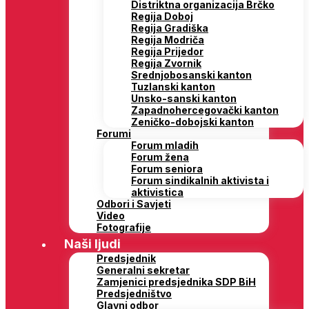
Distriktna organizacija Brčko
Regija Doboj
Regija Gradiška
Regija Modriča
Regija Prijedor
Regija Zvornik
Srednjobosanski kanton
Tuzlanski kanton
Unsko-sanski kanton
Zapadnohercegovački kanton
Zeničko-dobojski kanton
Forumi
Forum mladih
Forum žena
Forum seniora
Forum sindikalnih aktivista i
aktivistica
Odbori i Savjeti
Video
Fotografije
Naši ljudi
Predsjednik
Generalni sekretar
Zamjenici predsjednika SDP BiH
Predsjedništvo
Glavni odbor