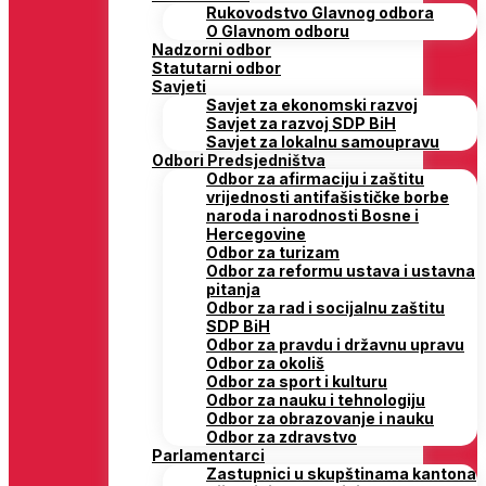
Rukovodstvo Glavnog odbora
O Glavnom odboru
Nadzorni odbor
Statutarni odbor
Savjeti
Savjet za ekonomski razvoj
Savjet za razvoj SDP BiH
Savjet za lokalnu samoupravu
Odbori Predsjedništva
Odbor za afirmaciju i zaštitu
vrijednosti antifašističke borbe
naroda i narodnosti Bosne i
Hercegovine
Odbor za turizam
Odbor za reformu ustava i ustavna
pitanja
Odbor za rad i socijalnu zaštitu
SDP BiH
Odbor za pravdu i državnu upravu
Odbor za okoliš
Odbor za sport i kulturu
Odbor za nauku i tehnologiju
Odbor za obrazovanje i nauku
Odbor za zdravstvo
Parlamentarci
Zastupnici u skupštinama kantona