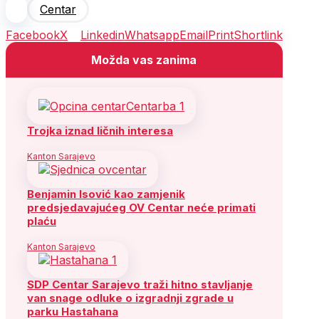
Centar
Facebook
X
Linkedin
Whatsapp
Email
Print
Shortlink
Možda vas zanima
Trojka iznad ličnih interesa
Kanton Sarajevo
Benjamin Isović kao zamjenik
predsjedavajućeg OV Centar neće primati
plaću
Kanton Sarajevo
SDP Centar Sarajevo traži hitno stavljanje
van snage odluke o izgradnji zgrade u
parku Hastahana