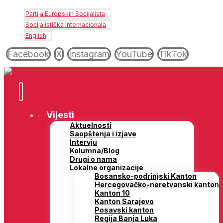
Partija Europskih Socijalista
Socijalistička Internacionala
English
Facebook
X
Instagram
YouTube
TikTok
Vijesti
Aktuelnosti
Saopštenja i izjave
Intervju
Kolumna/Blog
Drugi o nama
Lokalne organizacije
Bosansko-podrinjski Kanton
Hercegovačko-neretvanski kanton
Kanton 10
Kanton Sarajevo
Posavski kanton
Regija Banja Luka