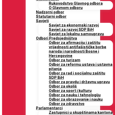
Rukovodstvo Glavnog odbora
O Glavnom odboru
Nadzorni odbor
Statutarni odbor
Savjeti
Savjet za ekonomski razvoj
Savjet za razvoj SDP BiH
Savjet za lokalnu samoupravu
Odbori Predsjedništva
Odbor za afirmaciju i zaštitu
vrijednosti antifašističke borbe
naroda i narodnosti Bosne i
Hercegovine
Odbor za turizam
Odbor za reformu ustava i ustavna
pitanja
Odbor za rad i socijalnu zaštitu
SDP BiH
Odbor za pravdu i državnu upravu
Odbor za okoliš
Odbor za sport i kulturu
Odbor za nauku i tehnologiju
Odbor za obrazovanje i nauku
Odbor za zdravstvo
Parlamentarci
Zastupnici u skupštinama kantona