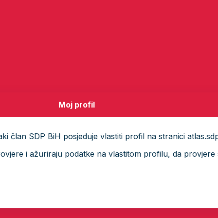
Moj profil
i član SDP BiH posjeduje vlastiti profil na stranici atlas.sd
ere i ažuriraju podatke na vlastitom profilu, da provjere s