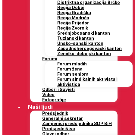
Distriktna organizacija Brčko
Regija Doboj
Regija Gradiška
Regija Modriča
Regija Prijedor
Regija Zvornik
Srednjobosanski kanton
Tuzlanski kanton
Unsko-sanski kanton
Zapadnohercegovački kanton
Zeničko-dobojski kanton
Forumi
Forum mladih
Forum žena
Forum seniora
Forum sindikalnih aktivista i
aktivistica
Odbori i Savjeti
Video
Fotografije
Naši ljudi
Predsjednik
Generalni sekretar
Zamjenici predsjednika SDP BiH
Predsjedništvo
Glavni odbor