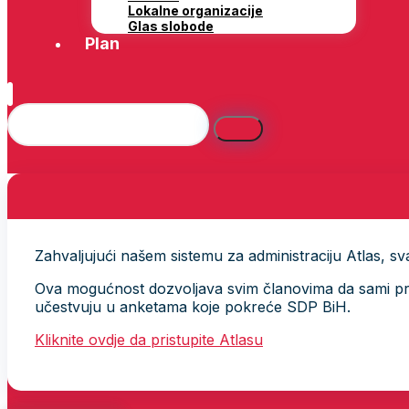
Lokalne organizacije
Glas slobode
Plan
Zahvaljujući našem sistemu za administraciju Atlas, svak
Ova mogućnost dozvoljava svim članovima da sami provj
učestvuju u anketama koje pokreće SDP BiH.
Kliknite ovdje da pristupite Atlasu