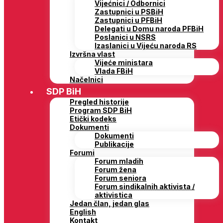
Vijećnici / Odbornici
Zastupnici u PSBiH
Zastupnici u PFBiH
Delegati u Domu naroda PFBiH
Poslanici u NSRS
Izaslanici u Vijeću naroda RS
Izvršna vlast
Vijeće ministara
Vlada FBiH
Načelnici
SDP BiH
Pregled historije
Program SDP BiH
Etički kodeks
Dokumenti
Dokumenti
Publikacije
Forumi
Forum mladih
Forum žena
Forum seniora
Forum sindikalnih aktivista /
aktivistica
Jedan član, jedan glas
English
Kontakt