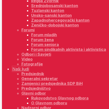
Regija Zvornik
Srednjobosanski kanton
Tuzlanski kanton
Unsko-sanski kanton
Zapadnohercegovački kanton
Zeničko-dobojski kanton
Forumi
Forum mladih
Forum žena
Forum seniora
Forum sindikalnih aktivista i aktivistica
Odbori i Savjeti
Video
Fotografije
Naši ljudi
Predsjednik
Generalni sekretar
Zamjenici predsjednika SDP BiH
Predsjedništvo
Glavni odbor
Rukovodstvo Glavnog odbora
O Glavnom odboru
Nadzorni odbor