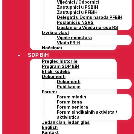
Vijećnici / Odbornici
Zastupnici u PSBiH
Zastupnici u PFBiH
Delegati u Domu naroda PFBiH
Poslanici u NSRS
Izaslanici u Vijeću naroda RS
Izvršna vlast
Vijeće ministara
Vlada FBiH
Načelnici
SDP BiH
Pregled historije
Program SDP BiH
Etički kodeks
Dokumenti
Dokumenti
Publikacije
Forumi
Forum mladih
Forum žena
Forum seniora
Forum sindikalnih aktivista /
aktivistica
Jedan član, jedan glas
English
Kontakt