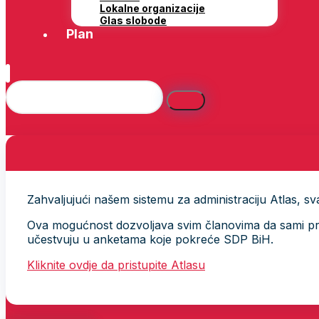
Lokalne organizacije
Glas slobode
Plan
Zahvaljujući našem sistemu za administraciju Atlas, svak
Ova mogućnost dozvoljava svim članovima da sami provj
učestvuju u anketama koje pokreće SDP BiH.
Kliknite ovdje da pristupite Atlasu