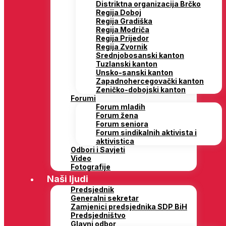
Distriktna organizacija Brčko
Regija Doboj
Regija Gradiška
Regija Modriča
Regija Prijedor
Regija Zvornik
Srednjobosanski kanton
Tuzlanski kanton
Unsko-sanski kanton
Zapadnohercegovački kanton
Zeničko-dobojski kanton
Forumi
Forum mladih
Forum žena
Forum seniora
Forum sindikalnih aktivista i
aktivistica
Odbori i Savjeti
Video
Fotografije
Naši ljudi
Predsjednik
Generalni sekretar
Zamjenici predsjednika SDP BiH
Predsjedništvo
Glavni odbor