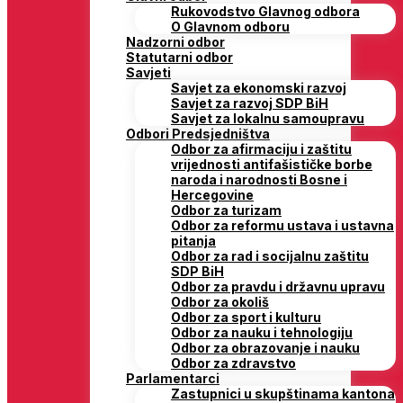
Rukovodstvo Glavnog odbora
O Glavnom odboru
Nadzorni odbor
Statutarni odbor
Savjeti
Savjet za ekonomski razvoj
Savjet za razvoj SDP BiH
Savjet za lokalnu samoupravu
Odbori Predsjedništva
Odbor za afirmaciju i zaštitu
vrijednosti antifašističke borbe
naroda i narodnosti Bosne i
Hercegovine
Odbor za turizam
Odbor za reformu ustava i ustavna
pitanja
Odbor za rad i socijalnu zaštitu
SDP BiH
Odbor za pravdu i državnu upravu
Odbor za okoliš
Odbor za sport i kulturu
Odbor za nauku i tehnologiju
Odbor za obrazovanje i nauku
Odbor za zdravstvo
Parlamentarci
Zastupnici u skupštinama kantona