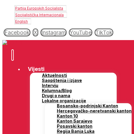
Partija Europskih Socijalista
Socijalistička Internacionala
English
Facebook
X
Instagram
YouTube
TikTok
Vijesti
Aktuelnosti
Saopštenja i izjave
Intervju
Kolumna/Blog
Drugi o nama
Lokalne organizacije
Bosansko-podrinjski Kanton
Hercegovačko-neretvanski kanton
Kanton 10
Kanton Sarajevo
Posavski kanton
Regija Banja Luka