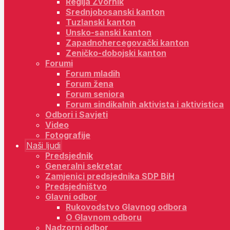
Regija Zvornik
Srednjobosanski kanton
Tuzlanski kanton
Unsko-sanski kanton
Zapadnohercegovački kanton
Zeničko-dobojski kanton
Forumi
Forum mladih
Forum žena
Forum seniora
Forum sindikalnih aktivista i aktivistica
Odbori i Savjeti
Video
Fotografije
Naši ljudi
Predsjednik
Generalni sekretar
Zamjenici predsjednika SDP BiH
Predsjedništvo
Glavni odbor
Rukovodstvo Glavnog odbora
O Glavnom odboru
Nadzorni odbor