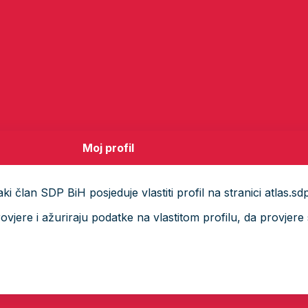
Moj profil
i član SDP BiH posjeduje vlastiti profil na stranici atlas.sd
ere i ažuriraju podatke na vlastitom profilu, da provjere s