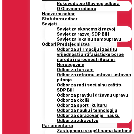
Rukovodstvo Glavnog odbora
O Glavnom odboru
Nadzorni odbor
Statutarni odbor
Savjeti
Savjet za ekonomski razvoj
Savjet za razvoj SDP BiH
Savjet za lokalnu samoupravu
Odbori Predsjedništva
Odbor za afirmaciju i zaštitu
vrijednosti antifašističke borbe
naroda i narodnosti Bosne i
Hercegovine
Odbor za turizam
Odbor za reformu ustava i ustavna
pitanja
Odbor za rad i socijalnu zaštitu
SDP BiH
Odbor za pravdu i državnu upravu
Odbor za okoliš
Odbor za sport i kulturu
Odbor za nauku i tehnologiju
Odbor za obrazovanje i nauku
Odbor za zdravstvo
Parlamentarci
Zastupnici u skupštinama kantona