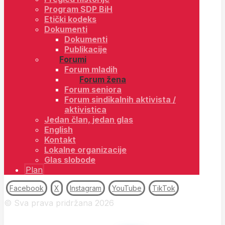
Program SDP BiH
Etički kodeks
Dokumenti
Dokumenti
Publikacije
Forumi
Forum mladih
Forum žena
Forum seniora
Forum sindikalnih aktivista /
aktivistica
Jedan član, jedan glas
English
Kontakt
Lokalne organizacije
Glas slobode
Plan
Facebook
X
Instagram
YouTube
TikTok
© Sva prava pridržana 2026