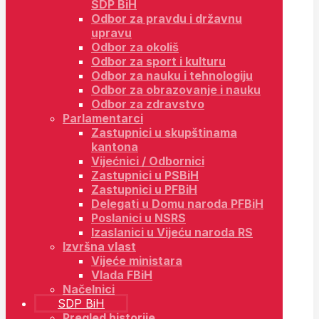
SDP BiH
Odbor za pravdu i državnu
upravu
Odbor za okoliš
Odbor za sport i kulturu
Odbor za nauku i tehnologiju
Odbor za obrazovanje i nauku
Odbor za zdravstvo
Parlamentarci
Zastupnici u skupštinama
kantona
Vijećnici / Odbornici
Zastupnici u PSBiH
Zastupnici u PFBiH
Delegati u Domu naroda PFBiH
Poslanici u NSRS
Izaslanici u Vijeću naroda RS
Izvršna vlast
Vijeće ministara
Vlada FBiH
Načelnici
SDP BiH
Pregled historije