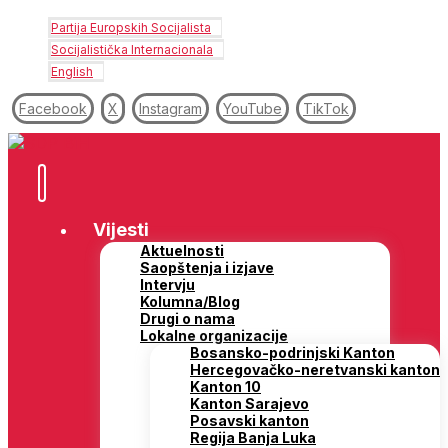
Partija Europskih Socijalista
Socijalistička Internacionala
English
Facebook
X
Instagram
YouTube
TikTok
Vijesti
Aktuelnosti
Saopštenja i izjave
Intervju
Kolumna/Blog
Drugi o nama
Lokalne organizacije
Bosansko-podrinjski Kanton
Hercegovačko-neretvanski kanton
Kanton 10
Kanton Sarajevo
Posavski kanton
Regija Banja Luka