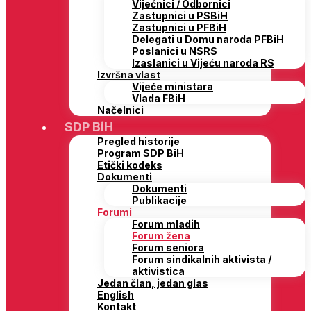
Vijećnici / Odbornici
Zastupnici u PSBiH
Zastupnici u PFBiH
Delegati u Domu naroda PFBiH
Poslanici u NSRS
Izaslanici u Vijeću naroda RS
Izvršna vlast
Vijeće ministara
Vlada FBiH
Načelnici
SDP BiH
Pregled historije
Program SDP BiH
Etički kodeks
Dokumenti
Dokumenti
Publikacije
Forumi
Forum mladih
Forum žena
Forum seniora
Forum sindikalnih aktivista /
aktivistica
Jedan član, jedan glas
English
Kontakt