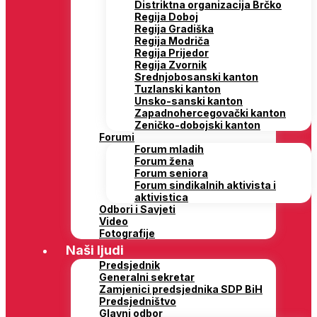
Distriktna organizacija Brčko
Regija Doboj
Regija Gradiška
Regija Modriča
Regija Prijedor
Regija Zvornik
Srednjobosanski kanton
Tuzlanski kanton
Unsko-sanski kanton
Zapadnohercegovački kanton
Zeničko-dobojski kanton
Forumi
Forum mladih
Forum žena
Forum seniora
Forum sindikalnih aktivista i
aktivistica
Odbori i Savjeti
Video
Fotografije
Naši ljudi
Predsjednik
Generalni sekretar
Zamjenici predsjednika SDP BiH
Predsjedništvo
Glavni odbor