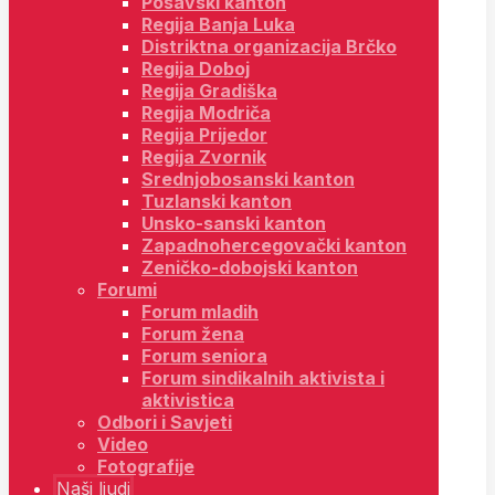
Posavski kanton
Regija Banja Luka
Distriktna organizacija Brčko
Regija Doboj
Regija Gradiška
Regija Modriča
Regija Prijedor
Regija Zvornik
Srednjobosanski kanton
Tuzlanski kanton
Unsko-sanski kanton
Zapadnohercegovački kanton
Zeničko-dobojski kanton
Forumi
Forum mladih
Forum žena
Forum seniora
Forum sindikalnih aktivista i
aktivistica
Odbori i Savjeti
Video
Fotografije
Naši ljudi