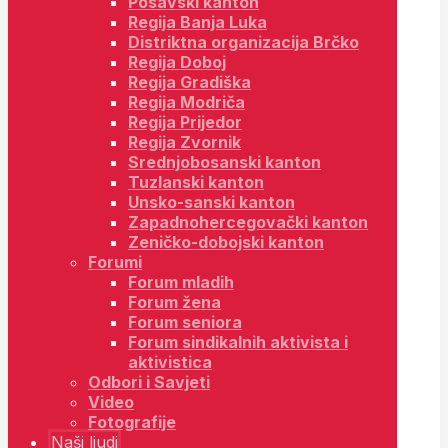
Posavski kanton
Regija Banja Luka
Distriktna organizacija Brčko
Regija Doboj
Regija Gradiška
Regija Modriča
Regija Prijedor
Regija Zvornik
Srednjobosanski kanton
Tuzlanski kanton
Unsko-sanski kanton
Zapadnohercegovački kanton
Zeničko-dobojski kanton
Forumi
Forum mladih
Forum žena
Forum seniora
Forum sindikalnih aktivista i
aktivistica
Odbori i Savjeti
Video
Fotografije
Naši ljudi