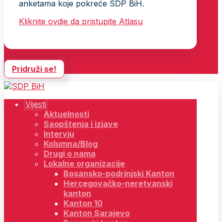
anketama koje pokreće SDP BiH.
Kliknite ovdje da pristupite Atlasu
Pridruži se!
Vijesti
Aktuelnosti
Saopštenja i izjave
Intervju
Kolumna/Blog
Drugi o nama
Lokalne organizacije
Bosansko-podrinjski Kanton
Hercegovačko-neretvanski
kanton
Kanton 10
Kanton Sarajevo