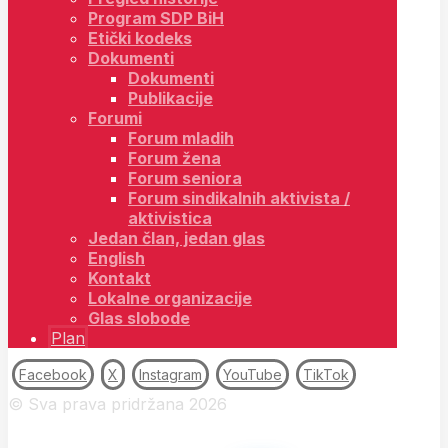
Program SDP BiH
Etički kodeks
Dokumenti
Dokumenti
Publikacije
Forumi
Forum mladih
Forum žena
Forum seniora
Forum sindikalnih aktivista /
aktivistica
Jedan član, jedan glas
English
Kontakt
Lokalne organizacije
Glas slobode
Plan
Facebook
X
Instagram
YouTube
TikTok
© Sva prava pridržana 2026