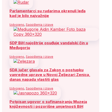
Parlamentarci su rudarima okrenuli leđa
kad je bilo najvažnije
Izdvojeno
,
Saopštenja i izjave
SDP BiH najoštrije osuđuje vandalski čin u
Međugorju
Izdvojeno
,
Saopštenja i izjave
SDA jučer glasala za Zakon o postupku
vanredne uprave u Novoj Željezari Zenica,
danas napada vlastiti glas
Izdvojeno
,
Saopštenja i izjave
Potpisan ugovor o sufinansiranju Muzeja
književnosti i pozorišne umjetnosti BiH