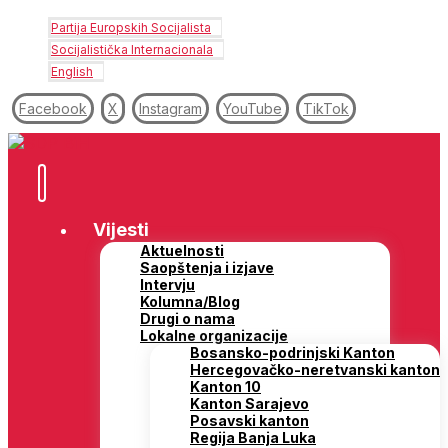
Partija Europskih Socijalista
Socijalistička Internacionala
English
Facebook
X
Instagram
YouTube
TikTok
Vijesti
Aktuelnosti
Saopštenja i izjave
Intervju
Kolumna/Blog
Drugi o nama
Lokalne organizacije
Bosansko-podrinjski Kanton
Hercegovačko-neretvanski kanton
Kanton 10
Kanton Sarajevo
Posavski kanton
Regija Banja Luka