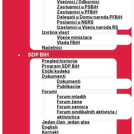
Vijećnici / Odbornici
Zastupnici u PSBiH
Zastupnici u PFBiH
Delegati u Domu naroda PFBiH
Poslanici u NSRS
Izaslanici u Vijeću naroda RS
Izvršna vlast
Vijeće ministara
Vlada FBiH
Načelnici
SDP BiH
Pregled historije
Program SDP BiH
Etički kodeks
Dokumenti
Dokumenti
Publikacije
Forumi
Forum mladih
Forum žena
Forum seniora
Forum sindikalnih aktivista /
aktivistica
Jedan član, jedan glas
English
Kontakt