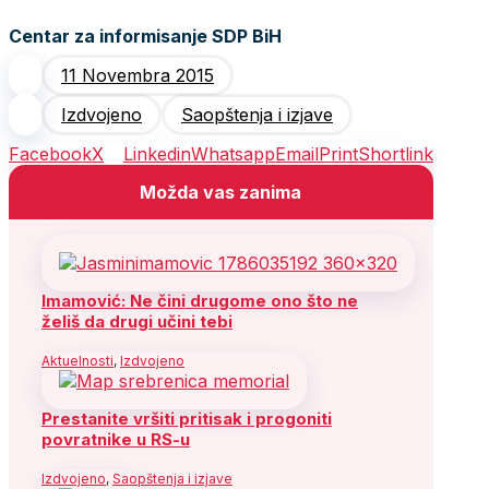
Centar za informisanje SDP BiH
11 Novembra 2015
Izdvojeno
Saopštenja i izjave
Facebook
X
Linkedin
Whatsapp
Email
Print
Shortlink
Možda vas zanima
Imamović: Ne čini drugome ono što ne
želiš da drugi učini tebi
Aktuelnosti
,
Izdvojeno
Prestanite vršiti pritisak i progoniti
povratnike u RS-u
Izdvojeno
,
Saopštenja i izjave