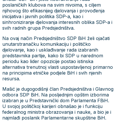
poslaničkih klubova na svim nivoima, s ciljem
njihovog što efikasnijeg djelovanja i provođenja
inicijativa i javnih politika SDP-a, kao i
sinhroniziranje djelovanja interesnih oblika SDP-a i
svih radnih grupa Predsjedništva.
Na ovaj način Predsjedništvo SDP BiH želi ojačati
unutarstranačku komunikaciju i političko
djelovanje, kao i usklađivanje rada izabranih
predstavnika partije, kako bi SDP u narednom
periodu kao lider opozicije postao istinska
alternativa trenutnoj vlasti uspostavljenoj primarno
na principima etničke podjele BiH i svih njenih
resursa.
Mašić je dugogodišnji član Predsjedništva i Glavnog
odbora SDP BiH. Na posljednjim opštim izborima
izabran je u Predstavnički dom Parlamenta FBiH.
U svojoj političkoj karijeri obnašao je i funkciju
federalnog ministra obrazovanja i nauke, a bio je i
najmlađi poslanik Parlamentarne skupštine BiH.