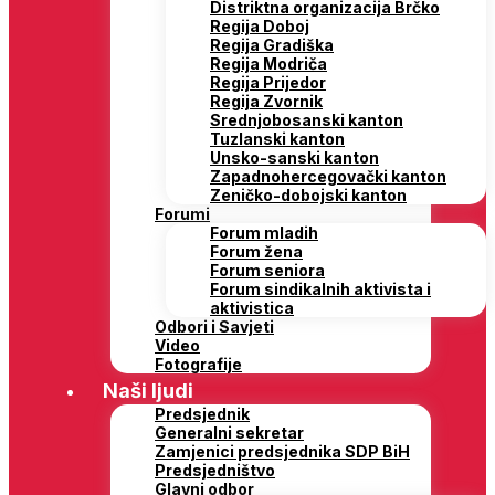
Distriktna organizacija Brčko
Regija Doboj
Regija Gradiška
Regija Modriča
Regija Prijedor
Regija Zvornik
Srednjobosanski kanton
Tuzlanski kanton
Unsko-sanski kanton
Zapadnohercegovački kanton
Zeničko-dobojski kanton
Forumi
Forum mladih
Forum žena
Forum seniora
Forum sindikalnih aktivista i
aktivistica
Odbori i Savjeti
Video
Fotografije
Naši ljudi
Predsjednik
Generalni sekretar
Zamjenici predsjednika SDP BiH
Predsjedništvo
Glavni odbor