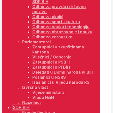
SDP BiH
Odbor za pravdu i državnu
upravu
Odbor za okoliš
Odbor za sport i kulturu
Odbor za nauku i tehnologiju
Odbor za obrazovanje i nauku
Odbor za zdravstvo
Parlamentarci
Zastupnici u skupštinama
kantona
Vijećnici / Odbornici
Zastupnici u PSBiH
Zastupnici u PFBiH
Delegati u Domu naroda PFBiH
Poslanici u NSRS
Izaslanici u Vijeću naroda RS
Izvršna vlast
Vijeće ministara
Vlada FBiH
Načelnici
SDP BiH
Pregled historije