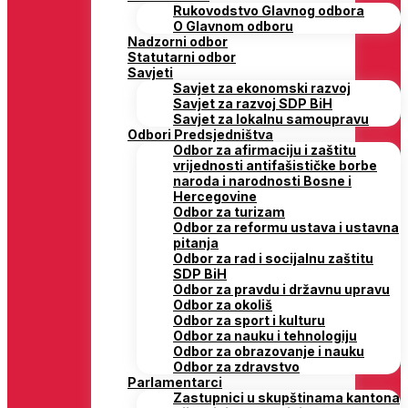
Rukovodstvo Glavnog odbora
O Glavnom odboru
Nadzorni odbor
Statutarni odbor
Savjeti
Savjet za ekonomski razvoj
Savjet za razvoj SDP BiH
Savjet za lokalnu samoupravu
Odbori Predsjedništva
Odbor za afirmaciju i zaštitu
vrijednosti antifašističke borbe
naroda i narodnosti Bosne i
Hercegovine
Odbor za turizam
Odbor za reformu ustava i ustavna
pitanja
Odbor za rad i socijalnu zaštitu
SDP BiH
Odbor za pravdu i državnu upravu
Odbor za okoliš
Odbor za sport i kulturu
Odbor za nauku i tehnologiju
Odbor za obrazovanje i nauku
Odbor za zdravstvo
Parlamentarci
Zastupnici u skupštinama kantona