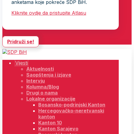
anketama koje pokreće SDP BiH.
Kliknite ovdje da pristupite Atlasu
Pridruži se!
Vijesti
Aktuelnosti
Saopštenja i izjave
Intervju
Kolumna/Blog
Drugi o nama
Lokalne organizacije
Bosansko-podrinjski Kanton
Hercegovačko-neretvanski
kanton
Kanton 10
Kanton Sarajevo