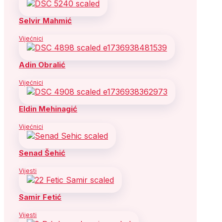
Selvir Mahmić
Vijećnici
Adin Obralić
Vijećnici
Eldin Mehinagić
Vijećnici
Senad Šehić
Vijesti
Samir Fetić
Vijesti