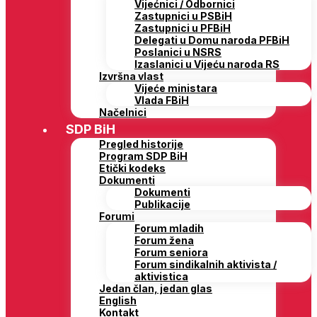
Vijećnici / Odbornici
Zastupnici u PSBiH
Zastupnici u PFBiH
Delegati u Domu naroda PFBiH
Poslanici u NSRS
Izaslanici u Vijeću naroda RS
Izvršna vlast
Vijeće ministara
Vlada FBiH
Načelnici
SDP BiH
Pregled historije
Program SDP BiH
Etički kodeks
Dokumenti
Dokumenti
Publikacije
Forumi
Forum mladih
Forum žena
Forum seniora
Forum sindikalnih aktivista /
aktivistica
Jedan član, jedan glas
English
Kontakt