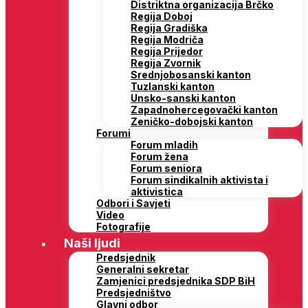
Distriktna organizacija Brčko
Regija Doboj
Regija Gradiška
Regija Modriča
Regija Prijedor
Regija Zvornik
Srednjobosanski kanton
Tuzlanski kanton
Unsko-sanski kanton
Zapadnohercegovački kanton
Zeničko-dobojski kanton
Forumi
Forum mladih
Forum žena
Forum seniora
Forum sindikalnih aktivista i
aktivistica
Odbori i Savjeti
Video
Fotografije
Naši ljudi
Predsjednik
Generalni sekretar
Zamjenici predsjednika SDP BiH
Predsjedništvo
Glavni odbor