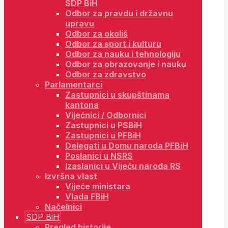
SDP BiH
Odbor za pravdu i državnu
upravu
Odbor za okoliš
Odbor za sport i kulturu
Odbor za nauku i tehnologiju
Odbor za obrazovanje i nauku
Odbor za zdravstvo
Parlamentarci
Zastupnici u skupštinama
kantona
Vijećnici / Odbornici
Zastupnici u PSBiH
Zastupnici u PFBiH
Delegati u Domu naroda PFBiH
Poslanici u NSRS
Izaslanici u Vijeću naroda RS
Izvršna vlast
Vijeće ministara
Vlada FBiH
Načelnici
SDP BiH
Pregled historije