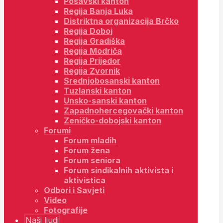
Posavski kanton
Regija Banja Luka
Distriktna organizacija Brčko
Regija Doboj
Regija Gradiška
Regija Modriča
Regija Prijedor
Regija Zvornik
Srednjobosanski kanton
Tuzlanski kanton
Unsko-sanski kanton
Zapadnohercegovački kanton
Zeničko-dobojski kanton
Forumi
Forum mladih
Forum žena
Forum seniora
Forum sindikalnih aktivista i
aktivistica
Odbori i Savjeti
Video
Fotografije
Naši ljudi