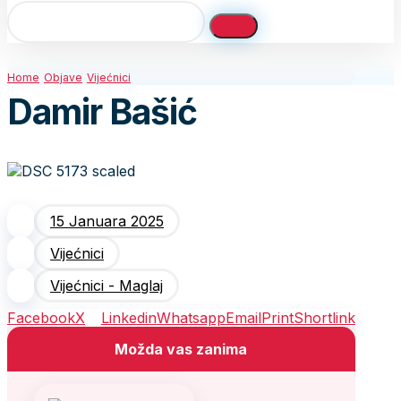
Home
Objave
Vijećnici
Damir Bašić
15 Januara 2025
Vijećnici
Vijećnici - Maglaj
Facebook
X
Linkedin
Whatsapp
Email
Print
Shortlink
Možda vas zanima