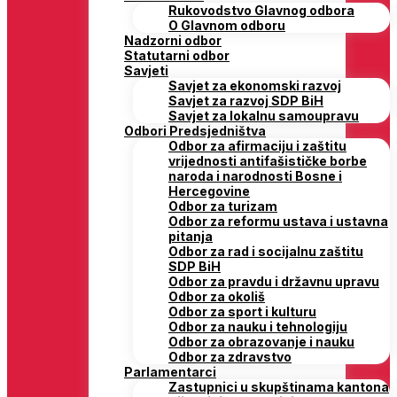
Rukovodstvo Glavnog odbora
O Glavnom odboru
Nadzorni odbor
Statutarni odbor
Savjeti
Savjet za ekonomski razvoj
Savjet za razvoj SDP BiH
Savjet za lokalnu samoupravu
Odbori Predsjedništva
Odbor za afirmaciju i zaštitu
vrijednosti antifašističke borbe
naroda i narodnosti Bosne i
Hercegovine
Odbor za turizam
Odbor za reformu ustava i ustavna
pitanja
Odbor za rad i socijalnu zaštitu
SDP BiH
Odbor za pravdu i državnu upravu
Odbor za okoliš
Odbor za sport i kulturu
Odbor za nauku i tehnologiju
Odbor za obrazovanje i nauku
Odbor za zdravstvo
Parlamentarci
Zastupnici u skupštinama kantona