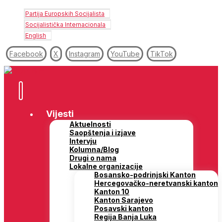
Partija Europskih Socijalista
Socijalistička Internacionala
English
Facebook
X
Instagram
YouTube
TikTok
Vijesti
Aktuelnosti
Saopštenja i izjave
Intervju
Kolumna/Blog
Drugi o nama
Lokalne organizacije
Bosansko-podrinjski Kanton
Hercegovačko-neretvanski kanton
Kanton 10
Kanton Sarajevo
Posavski kanton
Regija Banja Luka