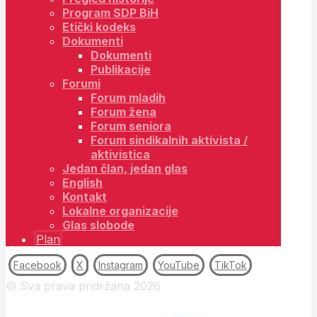
Program SDP BiH
Etički kodeks
Dokumenti
Dokumenti
Publikacije
Forumi
Forum mladih
Forum žena
Forum seniora
Forum sindikalnih aktivista /
aktivistica
Jedan član, jedan glas
English
Kontakt
Lokalne organizacije
Glas slobode
Plan
Facebook
X
Instagram
YouTube
TikTok
© Sva prava pridržana 2026