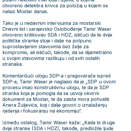
otvoreno detektira krivce za položaj u kojem se
nalazi Mostar danas.
Tako je u nedavnim intervjuima za mostarski
Dnevni list i sarajevsko Oslobođenje Tamir Waser
otvoreno kritikovao SDA i HDZ, ističući da te dvije
političke stranke stoje i dalje na potpuno
suprostavljenim stavovima bez želje za
kompromis, ali ističući, takođe, da se dijametralno
u svojim stavovima razlikuju i od svih ostalih
stranaka.
Komentarišući ulogu SDP-a i pregovarače ispred
SDP-a, Tamir Waser je naglasio da je „SDP u ovom
procesu imao konstruktivnu ulogu, te da je SDP
stranka koja je pomogla da se usvoji okvirni
dokument za Mostar, te da zaista mora pohvaliti
Anera Žuljevića, koji i dalje govori o iznalaženju
rješenja i fokusiranju na ekonomiju“.
Između ostalog, Tamir Waser kaže: „Kada bi druge
dvije stranke (SDA i HDZ), takođe, predložile ljude