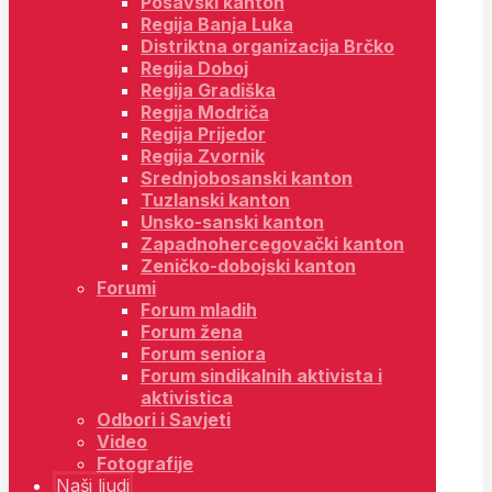
Posavski kanton
Regija Banja Luka
Distriktna organizacija Brčko
Regija Doboj
Regija Gradiška
Regija Modriča
Regija Prijedor
Regija Zvornik
Srednjobosanski kanton
Tuzlanski kanton
Unsko-sanski kanton
Zapadnohercegovački kanton
Zeničko-dobojski kanton
Forumi
Forum mladih
Forum žena
Forum seniora
Forum sindikalnih aktivista i
aktivistica
Odbori i Savjeti
Video
Fotografije
Naši ljudi