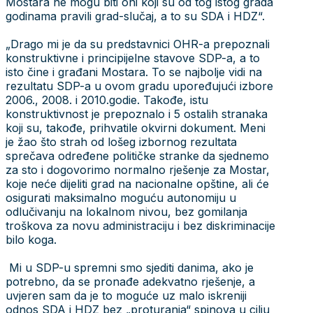
Mostara ne mogu biti oni koji su od tog istog grada
godinama pravili grad-slučaj, a to su SDA i HDZ“.
„Drago mi je da su predstavnici OHR-a prepoznali
konstruktivne i principijelne stavove SDP-a, a to
isto čine i građani Mostara. To se najbolje vidi na
rezultatu SDP-a u ovom gradu upoređujući izbore
2006., 2008. i 2010.godie. Takođe, istu
konstruktivnost je prepoznalo i 5 ostalih stranaka
koji su, takođe, prihvatile okvirni dokument. Meni
je žao što strah od lošeg izbornog rezultata
sprečava određene političke stranke da sjednemo
za sto i dogovorimo normalno rješenje za Mostar,
koje neće dijeliti grad na nacionalne opštine, ali će
osigurati maksimalno moguću autonomiju u
odlučivanju na lokalnom nivou, bez gomilanja
troškova za novu administraciju i bez diskriminacije
bilo koga.
Mi u SDP-u spremni smo sjediti danima, ako je
potrebno, da se pronađe adekvatno rješenje, a
uvjeren sam da je to moguće uz malo iskreniji
odnos SDA i HDZ bez „proturanja“ spinova u cilju