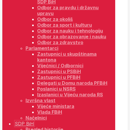
SDP BiH
Odbor za pravdu i državnu
upravu
Odbor za okoliš
Odbor za sport i kulturu
Odbor za nauku i tehnologiju
Odbor za obrazovanje i nauku
Odbor za zdravstvo
Parlamentarci
Zastupnici u skupštinama
kantona
Vijećnici / Odbornici
Zastupnici u PSBiH
Zastupnici u PFBiH
Delegati u Domu naroda PFBiH
Poslanici u NSRS
Izaslanici u Vijeću naroda RS
Izvršna vlast
Vijeće ministara
Vlada FBiH
Načelnici
SDP BiH
Pregled historije