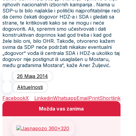
njihovih nacionalnih izbornih kampanja . Nama u
SDP-u bi bilo najlakše i politički najprofitabilnije reći
da ćemo čekati dogovor HDZ-a i SDA i gledati sa
strane, te kritikovati kako se ne mogu i neće
dogovoriti. Ali, spremni smo učestvovati i dati
konstruktivan doprinos kad god treba i kad god
žele bilo oni, bilo OHR. Takođe, otvoreno kažem
svima da SDP neće podržati nikakav eventualni
„dogovor“ vođa ili centrala SDA i HDZ-a ukoliko taj
dogovor nije postignut ili usaglašen u Mostaru,
među građanima Mostara“, kaže Aner Žuljević.
26 Maja 2014
Aktuelnosti
Facebook
X
Linkedin
Whatsapp
Email
Print
Shortlink
Možda vas zanima