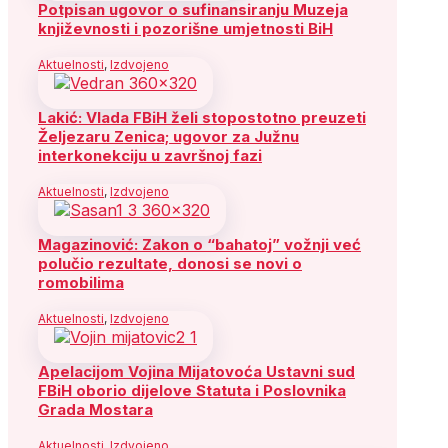
Potpisan ugovor o sufinansiranju Muzeja
književnosti i pozorišne umjetnosti BiH
Aktuelnosti
,
Izdvojeno
Lakić: Vlada FBiH želi stopostotno preuzeti
Željezaru Zenica; ugovor za Južnu
interkonekciju u završnoj fazi
Aktuelnosti
,
Izdvojeno
Magazinović: Zakon o “bahatoj” vožnji već
polučio rezultate, donosi se novi o
romobilima
Aktuelnosti
,
Izdvojeno
Apelacijom Vojina Mijatovoća Ustavni sud
FBiH oborio dijelove Statuta i Poslovnika
Grada Mostara
Aktuelnosti
,
Izdvojeno