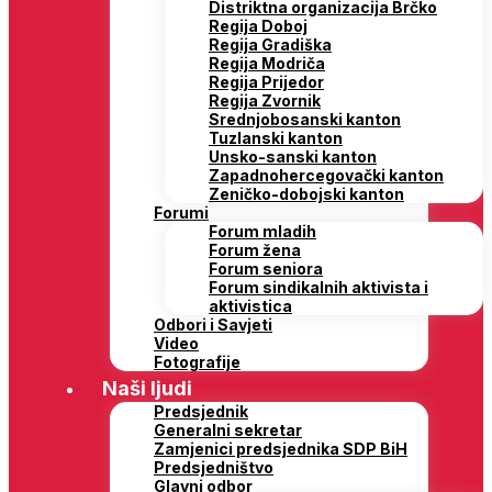
Distriktna organizacija Brčko
Regija Doboj
Regija Gradiška
Regija Modriča
Regija Prijedor
Regija Zvornik
Srednjobosanski kanton
Tuzlanski kanton
Unsko-sanski kanton
Zapadnohercegovački kanton
Zeničko-dobojski kanton
Forumi
Forum mladih
Forum žena
Forum seniora
Forum sindikalnih aktivista i
aktivistica
Odbori i Savjeti
Video
Fotografije
Naši ljudi
Predsjednik
Generalni sekretar
Zamjenici predsjednika SDP BiH
Predsjedništvo
Glavni odbor