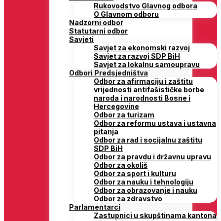
Rukovodstvo Glavnog odbora
O Glavnom odboru
Nadzorni odbor
Statutarni odbor
Savjeti
Savjet za ekonomski razvoj
Savjet za razvoj SDP BiH
Savjet za lokalnu samoupravu
Odbori Predsjedništva
Odbor za afirmaciju i zaštitu
vrijednosti antifašističke borbe
naroda i narodnosti Bosne i
Hercegovine
Odbor za turizam
Odbor za reformu ustava i ustavna
pitanja
Odbor za rad i socijalnu zaštitu
SDP BiH
Odbor za pravdu i državnu upravu
Odbor za okoliš
Odbor za sport i kulturu
Odbor za nauku i tehnologiju
Odbor za obrazovanje i nauku
Odbor za zdravstvo
Parlamentarci
Zastupnici u skupštinama kantona