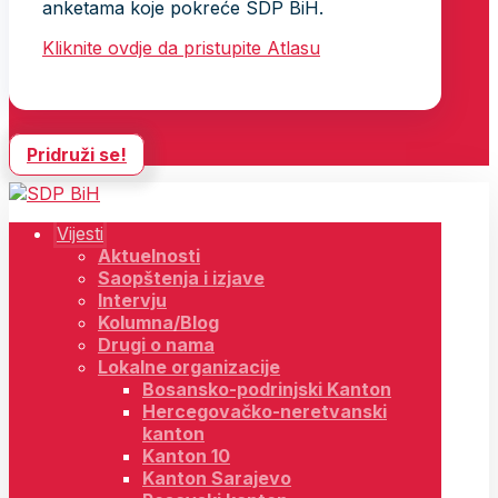
anketama koje pokreće SDP BiH.
Kliknite ovdje da pristupite Atlasu
Pridruži se!
Vijesti
Aktuelnosti
Saopštenja i izjave
Intervju
Kolumna/Blog
Drugi o nama
Lokalne organizacije
Bosansko-podrinjski Kanton
Hercegovačko-neretvanski
kanton
Kanton 10
Kanton Sarajevo