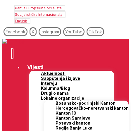
Partija Europskih Socijalista
Socijalistička Internacionala
English
Facebook
X
Instagram
YouTube
TikTok
Vijesti
Aktuelnosti
Saopštenja i izjave
Intervju
Kolumna/Blog
Drugi o nama
Lokalne organizacije
Bosansko-podrinjski Kanton
Hercegovačko-neretvanski kanton
Kanton 10
Kanton Sarajevo
Posavski kanton
Regija Banja Luka