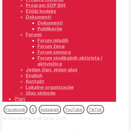
Program SDP BiH
Etički kodeks
Dokumenti
Dokumenti
Publikacije
Forumi
Forum mladih
Forum žena
Forum seniora
Forum sindikalnih aktivista /
aktivistica
Jedan član, jedan glas
English
Kontakt
Lokalne organizacije
Glas slobode
Plan
Facebook
X
Instagram
YouTube
TikTok
© Sva prava pridržana 2026