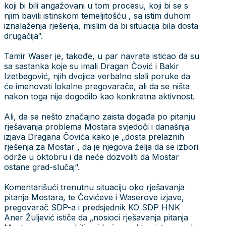
koji bi bili angažovani u tom procesu, koji bi se s
njim bavili istinskom temeljitošću , sa istim duhom
iznalaženja rješenja, mislim da bi situacija bila dosta
drugačija“.
Tamir Waser je, takođe, u par navrata isticao da su
sa sastanka koje su imali Dragan Čović i Bakir
Izetbegović, njih dvojica verbalno slali poruke da
će imenovati lokalne pregovarače, ali da se ništa
nakon toga nije dogodilo kao konkretna aktivnost.
Ali, da se nešto značajno zaista događa po pitanju
rješavanja problema Mostara svjedoči i današnja
izjava Dragana Čovića kako je „dosta prelaznih
rješenja za Mostar , da je njegova želja da se izbori
održe u oktobru i da neće dozvoliti da Mostar
ostane grad-slučaj“.
Komentarišući trenutnu situaciju oko rješavanja
pitanja Mostara, te Čovićeve i Waserove izjave,
pregovarač SDP-a i predsjednik KO SDP HNK
Aner Žuljević ističe da „nosioci rješavanja pitanja