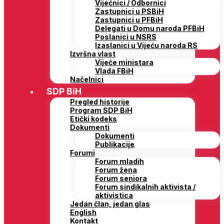
Vijećnici / Odbornici
Zastupnici u PSBiH
Zastupnici u PFBiH
Delegati u Domu naroda PFBiH
Poslanici u NSRS
Izaslanici u Vijeću naroda RS
Izvršna vlast
Vijeće ministara
Vlada FBiH
Načelnici
SDP BiH
Pregled historije
Program SDP BiH
Etički kodeks
Dokumenti
Dokumenti
Publikacije
Forumi
Forum mladih
Forum žena
Forum seniora
Forum sindikalnih aktivista /
aktivistica
Jedan član, jedan glas
English
Kontakt