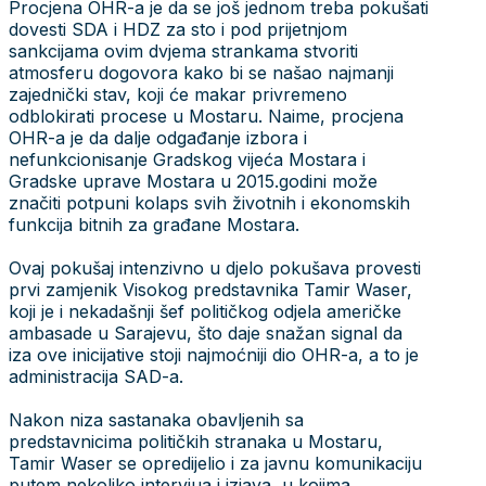
Procjena OHR-a je da se još jednom treba pokušati
dovesti SDA i HDZ za sto i pod prijetnjom
sankcijama ovim dvjema strankama stvoriti
atmosferu dogovora kako bi se našao najmanji
zajednički stav, koji će makar privremeno
odblokirati procese u Mostaru. Naime, procjena
OHR-a je da dalje odgađanje izbora i
nefunkcionisanje Gradskog vijeća Mostara i
Gradske uprave Mostara u 2015.godini može
značiti potpuni kolaps svih životnih i ekonomskih
funkcija bitnih za građane Mostara.
Ovaj pokušaj intenzivno u djelo pokušava provesti
prvi zamjenik Visokog predstavnika Tamir Waser,
koji je i nekadašnji šef političkog odjela američke
ambasade u Sarajevu, što daje snažan signal da
iza ove inicijative stoji najmoćniji dio OHR-a, a to je
administracija SAD-a.
Nakon niza sastanaka obavljenih sa
predstavnicima političkih stranaka u Mostaru,
Tamir Waser se opredijelio i za javnu komunikaciju
putem nekoliko intervjua i izjava, u kojima