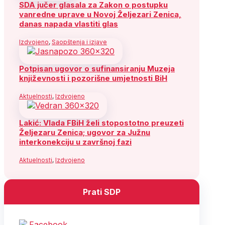
SDA jučer glasala za Zakon o postupku
vanredne uprave u Novoj Željezari Zenica,
danas napada vlastiti glas
Izdvojeno
,
Saopštenja i izjave
Potpisan ugovor o sufinansiranju Muzeja
književnosti i pozorišne umjetnosti BiH
Aktuelnosti
,
Izdvojeno
Lakić: Vlada FBiH želi stopostotno preuzeti
Željezaru Zenica; ugovor za Južnu
interkonekciju u završnoj fazi
Aktuelnosti
,
Izdvojeno
Prati SDP
Facebook