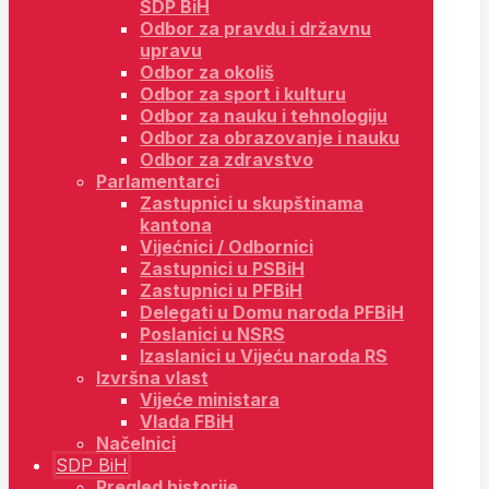
SDP BiH
Odbor za pravdu i državnu
upravu
Odbor za okoliš
Odbor za sport i kulturu
Odbor za nauku i tehnologiju
Odbor za obrazovanje i nauku
Odbor za zdravstvo
Parlamentarci
Zastupnici u skupštinama
kantona
Vijećnici / Odbornici
Zastupnici u PSBiH
Zastupnici u PFBiH
Delegati u Domu naroda PFBiH
Poslanici u NSRS
Izaslanici u Vijeću naroda RS
Izvršna vlast
Vijeće ministara
Vlada FBiH
Načelnici
SDP BiH
Pregled historije