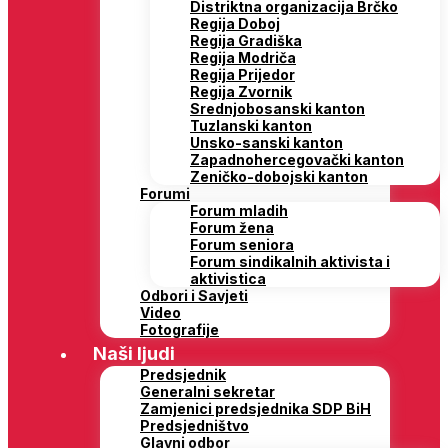
Distriktna organizacija Brčko
Regija Doboj
Regija Gradiška
Regija Modriča
Regija Prijedor
Regija Zvornik
Srednjobosanski kanton
Tuzlanski kanton
Unsko-sanski kanton
Zapadnohercegovački kanton
Zeničko-dobojski kanton
Forumi
Forum mladih
Forum žena
Forum seniora
Forum sindikalnih aktivista i
aktivistica
Odbori i Savjeti
Video
Fotografije
Naši ljudi
Predsjednik
Generalni sekretar
Zamjenici predsjednika SDP BiH
Predsjedništvo
Glavni odbor