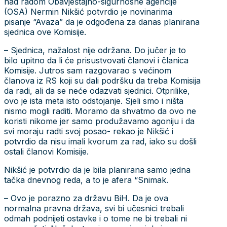
nad radom Obavještajno-sigurnosne agencije
(OSA) Nermin Nikšić potvrdio je novinarima
pisanje “Avaza” da je odgođena za danas planirana
sjednica ove Komisije.
– Sjednica, nažalost nije održana. Do jučer je to
bilo upitno da li će prisustvovati članovi i članica
Komisije. Jutros sam razgovarao s većinom
članova iz RS koji su dali podršku da treba Komisija
da radi, ali da se neće odazvati sjednici. Otprilike,
ovo je ista meta isto odstojanje. Sjeli smo i ništa
nismo mogli raditi. Moramo da shvatmo da ovo ne
koristi nikome jer samo produžavamo agoniju i da
svi moraju radti svoj posao- rekao je Nikšić i
potvrdio da nisu imali kvorum za rad, iako su došli
ostali članovi Komisije.
Nikšić je potvrdio da je bila planirana samo jedna
tačka dnevnog reda, a to je afera “Snimak.
– Ovo je porazno za državu BiH. Da je ova
normalna pravna država, svi bi učesnici trebali
odmah podnijeti ostavke i o tome ne bi trebali ni