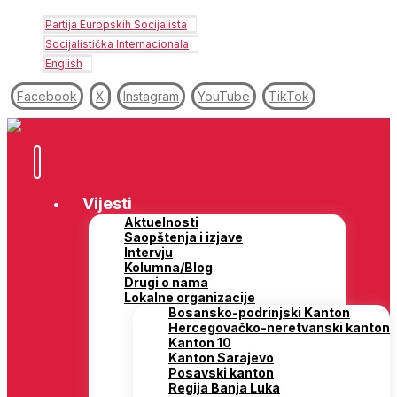
Partija Europskih Socijalista
Socijalistička Internacionala
English
Facebook
X
Instagram
YouTube
TikTok
Vijesti
Aktuelnosti
Saopštenja i izjave
Intervju
Kolumna/Blog
Drugi o nama
Lokalne organizacije
Bosansko-podrinjski Kanton
Hercegovačko-neretvanski kanton
Kanton 10
Kanton Sarajevo
Posavski kanton
Regija Banja Luka