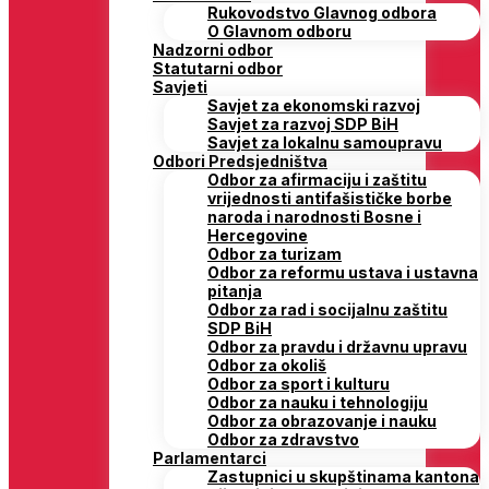
Rukovodstvo Glavnog odbora
O Glavnom odboru
Nadzorni odbor
Statutarni odbor
Savjeti
Savjet za ekonomski razvoj
Savjet za razvoj SDP BiH
Savjet za lokalnu samoupravu
Odbori Predsjedništva
Odbor za afirmaciju i zaštitu
vrijednosti antifašističke borbe
naroda i narodnosti Bosne i
Hercegovine
Odbor za turizam
Odbor za reformu ustava i ustavna
pitanja
Odbor za rad i socijalnu zaštitu
SDP BiH
Odbor za pravdu i državnu upravu
Odbor za okoliš
Odbor za sport i kulturu
Odbor za nauku i tehnologiju
Odbor za obrazovanje i nauku
Odbor za zdravstvo
Parlamentarci
Zastupnici u skupštinama kantona