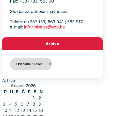
Fax: +387 (33) 563 901
Služba za odnose s javnošću:
Telefon: +387 (33) 563 941 ; 563 917
e-mail:
informisanje@sdp.ba
Arhiva
Arhiva
Arhiva
August 2026
P
U
S
Č
P
S
N
1
2
3
4
5
6
7
8
9
10
11
12
13
14
15
16