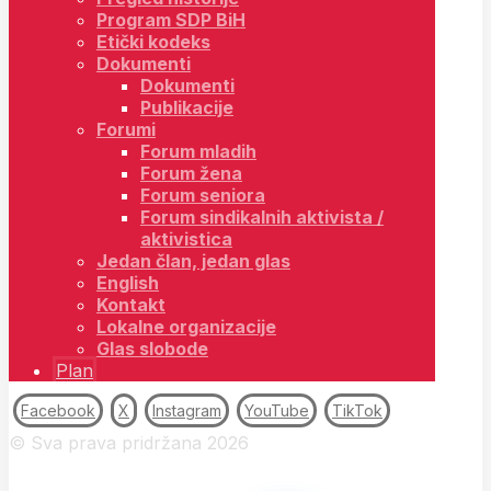
Program SDP BiH
Etički kodeks
Dokumenti
Dokumenti
Publikacije
Forumi
Forum mladih
Forum žena
Forum seniora
Forum sindikalnih aktivista /
aktivistica
Jedan član, jedan glas
English
Kontakt
Lokalne organizacije
Glas slobode
Plan
Facebook
X
Instagram
YouTube
TikTok
© Sva prava pridržana 2026