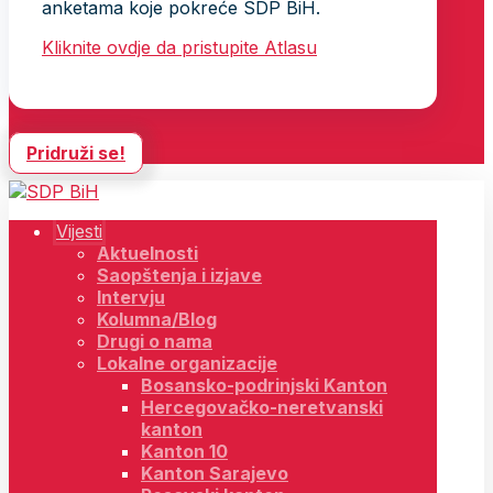
anketama koje pokreće SDP BiH.
Kliknite ovdje da pristupite Atlasu
Pridruži se!
Vijesti
Aktuelnosti
Saopštenja i izjave
Intervju
Kolumna/Blog
Drugi o nama
Lokalne organizacije
Bosansko-podrinjski Kanton
Hercegovačko-neretvanski
kanton
Kanton 10
Kanton Sarajevo