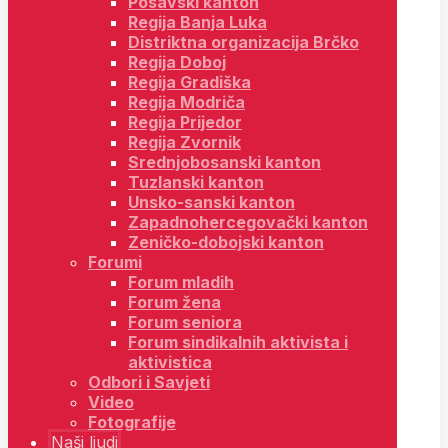
Posavski kanton
Regija Banja Luka
Distriktna organizacija Brčko
Regija Doboj
Regija Gradiška
Regija Modriča
Regija Prijedor
Regija Zvornik
Srednjobosanski kanton
Tuzlanski kanton
Unsko-sanski kanton
Zapadnohercegovački kanton
Zeničko-dobojski kanton
Forumi
Forum mladih
Forum žena
Forum seniora
Forum sindikalnih aktivista i
aktivistica
Odbori i Savjeti
Video
Fotografije
Naši ljudi