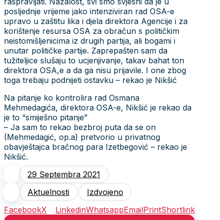
raspravljati. Nažalost, svi smo svjesni da je u
posljednje vrijeme jako intenziviran rad OSA-e
upravo u zaštitu lika i djela direktora Agencije i za
korištenje resursa OSA za obračun s političkim
neistomišljenicima iz drugih partija, ali bogami i
unutar političke partije. Zaprepašten sam da
tužiteljice slušaju to ucjenjivanje, takav bahat ton
direktora OSA,e a da ga nisu prijavile. I one zbog
toga trebaju podnijeti ostavku – rekao je Nikšić
Na pitanje ko kontrolira rad Osmana
Mehmedagića, direktora OSA-e, Nikšić je rekao da
je to “smiješno pitanje”
– Ja sam to rekao bezbroj puta da se on
(Mehmedagić, op.a) pretvorio u privatnog
obavještajca bračnog para Izetbegović – rekao je
Nikšić.
29 Septembra 2021
Aktuelnosti
Izdvojeno
Facebook
X
Linkedin
Whatsapp
Email
Print
Shortlink