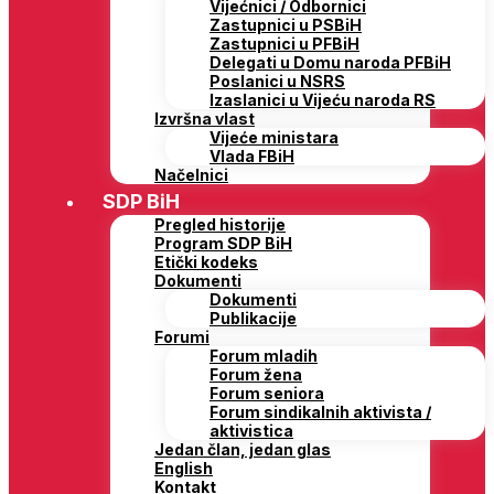
Vijećnici / Odbornici
Zastupnici u PSBiH
Zastupnici u PFBiH
Delegati u Domu naroda PFBiH
Poslanici u NSRS
Izaslanici u Vijeću naroda RS
Izvršna vlast
Vijeće ministara
Vlada FBiH
Načelnici
SDP BiH
Pregled historije
Program SDP BiH
Etički kodeks
Dokumenti
Dokumenti
Publikacije
Forumi
Forum mladih
Forum žena
Forum seniora
Forum sindikalnih aktivista /
aktivistica
Jedan član, jedan glas
English
Kontakt