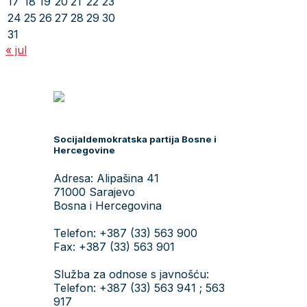
17
18
19
20
21
22
23
24
25
26
27
28
29
30
31
« jul
Socijaldemokratska partija Bosne i
Hercegovine
Adresa: Alipašina 41
71000 Sarajevo
Bosna i Hercegovina
Telefon: +387 (33) 563 900
Fax: +387 (33) 563 901
Služba za odnose s javnošću:
Telefon: +387 (33) 563 941 ; 563
917