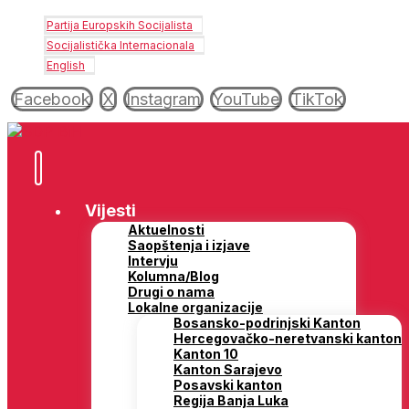
Partija Europskih Socijalista
Socijalistička Internacionala
English
Facebook
X
Instagram
YouTube
TikTok
Vijesti
Aktuelnosti
Saopštenja i izjave
Intervju
Kolumna/Blog
Drugi o nama
Lokalne organizacije
Bosansko-podrinjski Kanton
Hercegovačko-neretvanski kanton
Kanton 10
Kanton Sarajevo
Posavski kanton
Regija Banja Luka