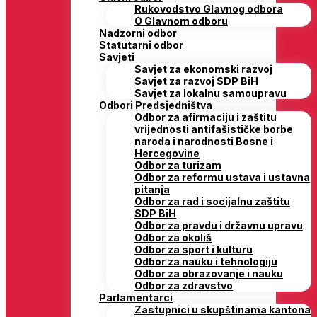
Rukovodstvo Glavnog odbora
O Glavnom odboru
Nadzorni odbor
Statutarni odbor
Savjeti
Savjet za ekonomski razvoj
Savjet za razvoj SDP BiH
Savjet za lokalnu samoupravu
Odbori Predsjedništva
Odbor za afirmaciju i zaštitu
vrijednosti antifašističke borbe
naroda i narodnosti Bosne i
Hercegovine
Odbor za turizam
Odbor za reformu ustava i ustavna
pitanja
Odbor za rad i socijalnu zaštitu
SDP BiH
Odbor za pravdu i državnu upravu
Odbor za okoliš
Odbor za sport i kulturu
Odbor za nauku i tehnologiju
Odbor za obrazovanje i nauku
Odbor za zdravstvo
Parlamentarci
Zastupnici u skupštinama kantona