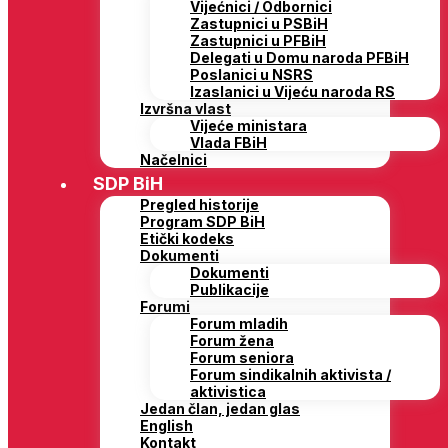
Vijećnici / Odbornici
Zastupnici u PSBiH
Zastupnici u PFBiH
Delegati u Domu naroda PFBiH
Poslanici u NSRS
Izaslanici u Vijeću naroda RS
Izvršna vlast
Vijeće ministara
Vlada FBiH
Načelnici
SDP BiH
Pregled historije
Program SDP BiH
Etički kodeks
Dokumenti
Dokumenti
Publikacije
Forumi
Forum mladih
Forum žena
Forum seniora
Forum sindikalnih aktivista /
aktivistica
Jedan član, jedan glas
English
Kontakt