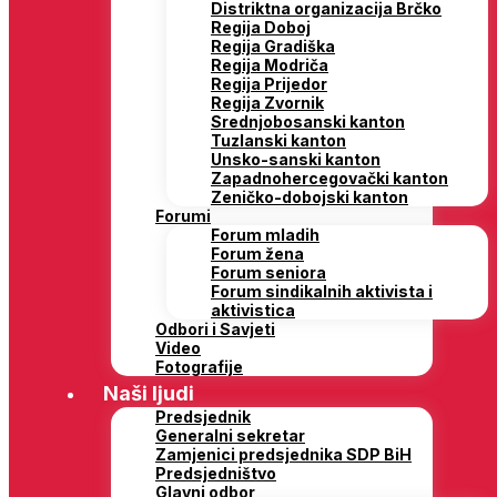
Distriktna organizacija Brčko
Regija Doboj
Regija Gradiška
Regija Modriča
Regija Prijedor
Regija Zvornik
Srednjobosanski kanton
Tuzlanski kanton
Unsko-sanski kanton
Zapadnohercegovački kanton
Zeničko-dobojski kanton
Forumi
Forum mladih
Forum žena
Forum seniora
Forum sindikalnih aktivista i
aktivistica
Odbori i Savjeti
Video
Fotografije
Naši ljudi
Predsjednik
Generalni sekretar
Zamjenici predsjednika SDP BiH
Predsjedništvo
Glavni odbor