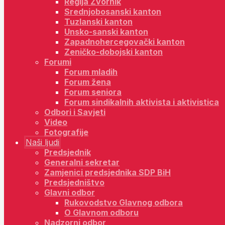
Regija Zvornik
Srednjobosanski kanton
Tuzlanski kanton
Unsko-sanski kanton
Zapadnohercegovački kanton
Zeničko-dobojski kanton
Forumi
Forum mladih
Forum žena
Forum seniora
Forum sindikalnih aktivista i aktivistica
Odbori i Savjeti
Video
Fotografije
Naši ljudi
Predsjednik
Generalni sekretar
Zamjenici predsjednika SDP BiH
Predsjedništvo
Glavni odbor
Rukovodstvo Glavnog odbora
O Glavnom odboru
Nadzorni odbor