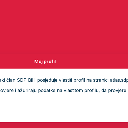
Moj profil
i član SDP BiH posjeduje vlastiti profil na stranici atlas.sd
ere i ažuriraju podatke na vlastitom profilu, da provjere s