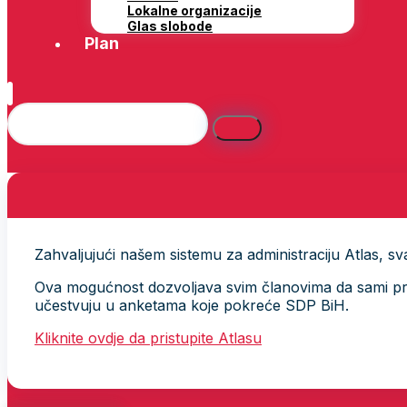
Lokalne organizacije
Glas slobode
Plan
Zahvaljujući našem sistemu za administraciju Atlas, svak
Ova mogućnost dozvoljava svim članovima da sami provj
učestvuju u anketama koje pokreće SDP BiH.
Kliknite ovdje da pristupite Atlasu