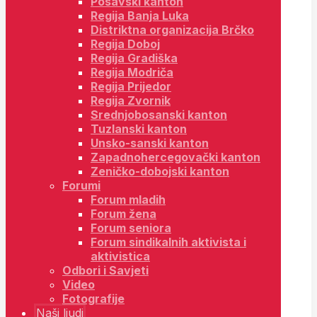
Posavski kanton
Regija Banja Luka
Distriktna organizacija Brčko
Regija Doboj
Regija Gradiška
Regija Modriča
Regija Prijedor
Regija Zvornik
Srednjobosanski kanton
Tuzlanski kanton
Unsko-sanski kanton
Zapadnohercegovački kanton
Zeničko-dobojski kanton
Forumi
Forum mladih
Forum žena
Forum seniora
Forum sindikalnih aktivista i
aktivistica
Odbori i Savjeti
Video
Fotografije
Naši ljudi