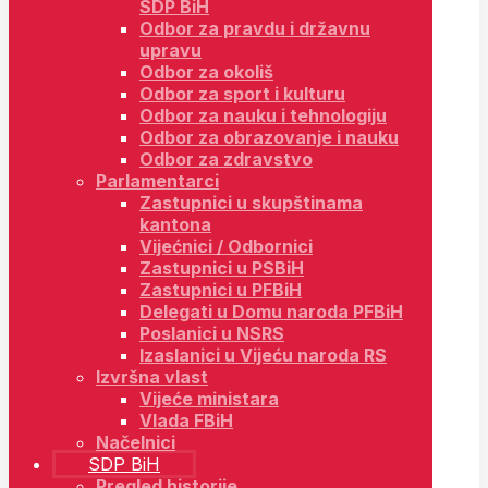
SDP BiH
Odbor za pravdu i državnu
upravu
Odbor za okoliš
Odbor za sport i kulturu
Odbor za nauku i tehnologiju
Odbor za obrazovanje i nauku
Odbor za zdravstvo
Parlamentarci
Zastupnici u skupštinama
kantona
Vijećnici / Odbornici
Zastupnici u PSBiH
Zastupnici u PFBiH
Delegati u Domu naroda PFBiH
Poslanici u NSRS
Izaslanici u Vijeću naroda RS
Izvršna vlast
Vijeće ministara
Vlada FBiH
Načelnici
SDP BiH
Pregled historije