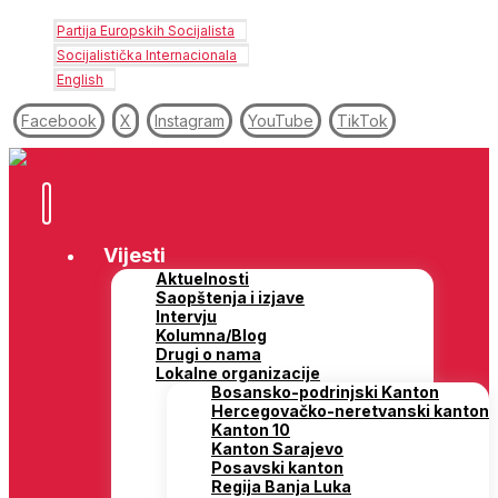
Partija Europskih Socijalista
Socijalistička Internacionala
English
Facebook
X
Instagram
YouTube
TikTok
Vijesti
Aktuelnosti
Saopštenja i izjave
Intervju
Kolumna/Blog
Drugi o nama
Lokalne organizacije
Bosansko-podrinjski Kanton
Hercegovačko-neretvanski kanton
Kanton 10
Kanton Sarajevo
Posavski kanton
Regija Banja Luka