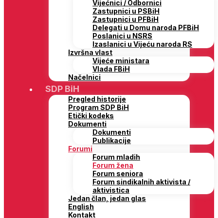
Vijećnici / Odbornici
Zastupnici u PSBiH
Zastupnici u PFBiH
Delegati u Domu naroda PFBiH
Poslanici u NSRS
Izaslanici u Vijeću naroda RS
Izvršna vlast
Vijeće ministara
Vlada FBiH
Načelnici
SDP BiH
Pregled historije
Program SDP BiH
Etički kodeks
Dokumenti
Dokumenti
Publikacije
Forumi
Forum mladih
Forum žena
Forum seniora
Forum sindikalnih aktivista /
aktivistica
Jedan član, jedan glas
English
Kontakt