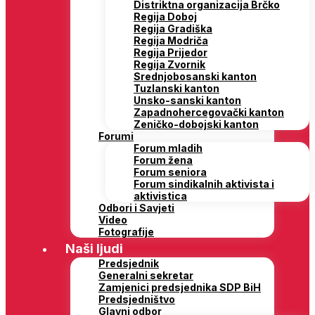
Distriktna organizacija Brčko
Regija Doboj
Regija Gradiška
Regija Modriča
Regija Prijedor
Regija Zvornik
Srednjobosanski kanton
Tuzlanski kanton
Unsko-sanski kanton
Zapadnohercegovački kanton
Zeničko-dobojski kanton
Forumi
Forum mladih
Forum žena
Forum seniora
Forum sindikalnih aktivista i
aktivistica
Odbori i Savjeti
Video
Fotografije
Naši ljudi
Predsjednik
Generalni sekretar
Zamjenici predsjednika SDP BiH
Predsjedništvo
Glavni odbor