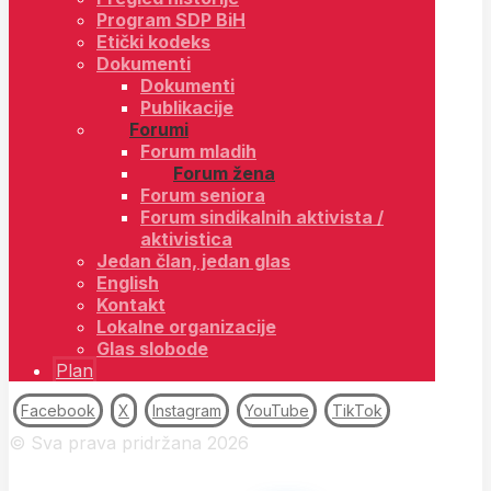
Program SDP BiH
Etički kodeks
Dokumenti
Dokumenti
Publikacije
Forumi
Forum mladih
Forum žena
Forum seniora
Forum sindikalnih aktivista /
aktivistica
Jedan član, jedan glas
English
Kontakt
Lokalne organizacije
Glas slobode
Plan
Facebook
X
Instagram
YouTube
TikTok
© Sva prava pridržana 2026