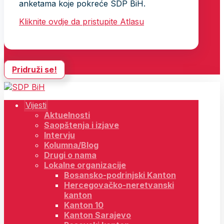
anketama koje pokreće SDP BiH.
Kliknite ovdje da pristupite Atlasu
Pridruži se!
Vijesti
Aktuelnosti
Saopštenja i izjave
Intervju
Kolumna/Blog
Drugi o nama
Lokalne organizacije
Bosansko-podrinjski Kanton
Hercegovačko-neretvanski
kanton
Kanton 10
Kanton Sarajevo