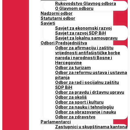
Rukovodstvo Glavnog odbora
O Glavnom odboru
Nadzorni odbor
Statutarni odbor
Savjeti
Savjet za ekonomski razvoj
Savjet za razvoj SDP BiH
Savjet za lokalnu samoupravu
Odbori Predsjedništva
Odbor za afirmaciju i zaštitu
vrijednosti antifašističke borbe
naroda i narodnosti Bosne i
Hercegovine
Odbor za turizam
Odbor za reformu ustava i ustavna
pitanja
Odbor za rad i socijalnu zaštitu
SDP BiH
Odbor za pravdu i državnu upravu
Odbor za okoliš
Odbor za sport i kulturu
Odbor za nauku i tehnologiju
Odbor za obrazovanje i nauku
Odbor za zdravstvo
Parlamentarci
Zastupnici u skupštinama kantona