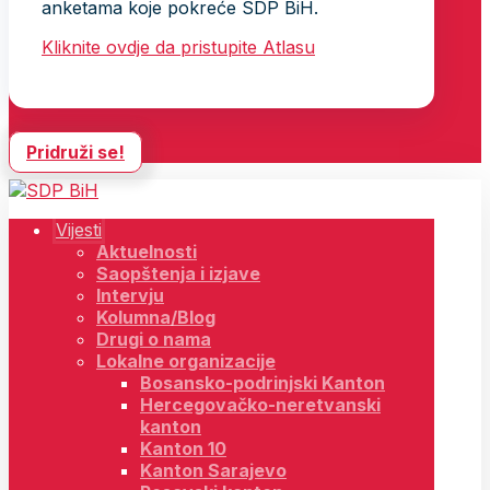
anketama koje pokreće SDP BiH.
Kliknite ovdje da pristupite Atlasu
Pridruži se!
Vijesti
Aktuelnosti
Saopštenja i izjave
Intervju
Kolumna/Blog
Drugi o nama
Lokalne organizacije
Bosansko-podrinjski Kanton
Hercegovačko-neretvanski
kanton
Kanton 10
Kanton Sarajevo