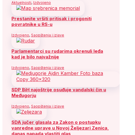
Aktuelnosti
,
Izdvojeno
Prestanite vršiti pritisak i progoniti
povratnike u RS-u
Izdvojeno
,
Saopštenja i izjave
Parlamentarci su rudarima okrenuli leđa
kad je bilo najvažnije
Izdvojeno
,
Saopštenja i izjave
SDP BiH najoštrije osuđuje vandalski čin u
Međugorju
Izdvojeno
,
Saopštenja i izjave
SDA jučer glasala za Zakon o postupku
vanredne uprave u Novoj Željezari Zenica,
danas napada vlastiti glas