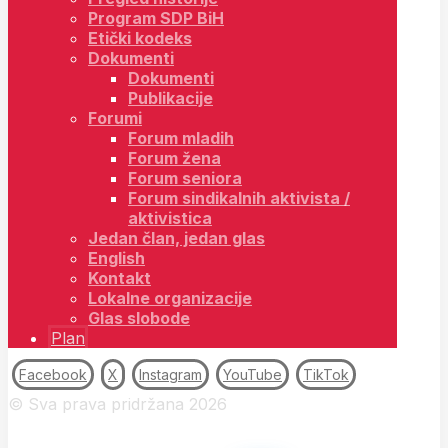
Program SDP BiH
Etički kodeks
Dokumenti
Dokumenti
Publikacije
Forumi
Forum mladih
Forum žena
Forum seniora
Forum sindikalnih aktivista /
aktivistica
Jedan član, jedan glas
English
Kontakt
Lokalne organizacije
Glas slobode
Plan
Facebook
X
Instagram
YouTube
TikTok
© Sva prava pridržana 2026