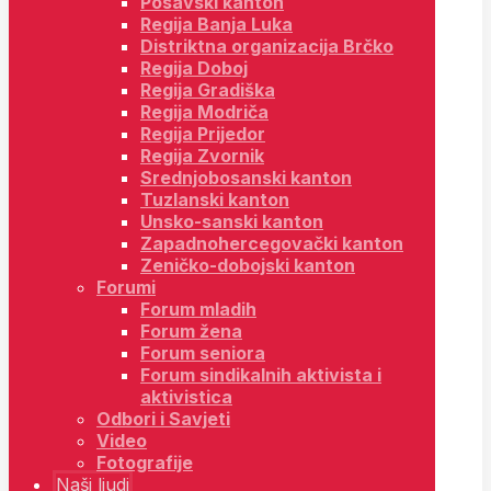
Posavski kanton
Regija Banja Luka
Distriktna organizacija Brčko
Regija Doboj
Regija Gradiška
Regija Modriča
Regija Prijedor
Regija Zvornik
Srednjobosanski kanton
Tuzlanski kanton
Unsko-sanski kanton
Zapadnohercegovački kanton
Zeničko-dobojski kanton
Forumi
Forum mladih
Forum žena
Forum seniora
Forum sindikalnih aktivista i
aktivistica
Odbori i Savjeti
Video
Fotografije
Naši ljudi