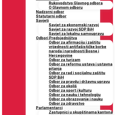
Rukovodstvo Glavnog odbora
O Glavnom odboru
Nadzorni odbor
Statutarni odbor
Savjeti
Savjet za ekonomski razvoj
Savjet za razvoj SDP BiH
Savjet za lokalnu samoupravu
Odbori Predsjedništva
Odbor za afirmaciju i zaštitu
vrijednosti antifašističke borbe
naroda i narodnosti Bosne i
Hercegovine
Odbor za turizam
Odbor za reformu ustava i ustavna
pitanja
Odbor za rad i socijalnu zaštitu
SDP BiH
Odbor za pravdu i državnu upravu
Odbor za okoliš
Odbor za sport i kulturu
Odbor za nauku i tehnologiju
Odbor za obrazovanje i nauku
Odbor za zdravstvo
Parlamentarci
Zastupnici u skupštinama kantona