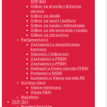
SDP BiH
Odbor za pravdu i državnu
upravu
Odbor za okoliš
Odbor za sport i kulturu
Odbor za nauku i tehnologiju
Odbor za obrazovanje i nauku
Odbor za zdravstvo
Parlamentarci
Zastupnici u skupštinama
kantona
Vijećnici / Odbornici
Zastupnici u PSBiH
Zastupnici u PFBiH
Delegati u Domu naroda PFBiH
Poslanici u NSRS
Izaslanici u Vijeću naroda RS
Izvršna vlast
Vijeće ministara
Vlada FBiH
Načelnici
SDP BiH
Pregled historije