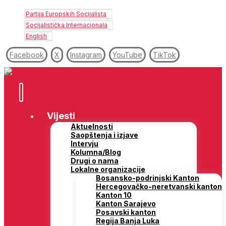
Partija Europskih Socijalista
Socijalistička Internacionala
English
Facebook
X
Instagram
YouTube
TikTok
Vijesti
Aktuelnosti
Saopštenja i izjave
Intervju
Kolumna/Blog
Drugi o nama
Lokalne organizacije
Bosansko-podrinjski Kanton
Hercegovačko-neretvanski kanton
Kanton 10
Kanton Sarajevo
Posavski kanton
Regija Banja Luka