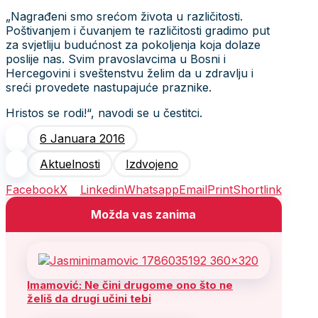
„Nagrađeni smo srećom života u različitosti.
Poštivanjem i čuvanjem te različitosti gradimo put
za svjetliju budućnost za pokoljenja koja dolaze
poslije nas. Svim pravoslavcima u Bosni i
Hercegovini i sveštenstvu želim da u zdravlju i
sreći provedete nastupajuće praznike.
Hristos se rodi!“, navodi se u čestitci.
6 Januara 2016
Aktuelnosti
Izdvojeno
Facebook
X
Linkedin
Whatsapp
Email
Print
Shortlink
Možda vas zanima
Imamović: Ne čini drugome ono što ne
želiš da drugi učini tebi