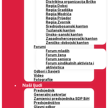
Distriktna organizacija Brčko
Regija Doboj
Regija Gradiška
Regija Modriča
Regija Prijedor
Regija Zvornik
Srednjobosanski kanton
Tuzlanski kanton
Unsko-sanski kanton
Zapadnohercegovački kanton
Zeničko-dobojski kanton
Forumi
Forum mladih
Forum žena
Forum seniora
Forum sindikalnih aktivista i
aktivistica
Odbori i Savjeti
Video
Fotografije
Naši ljudi
Predsjednik
Generalni sekretar
Zamjenici predsjednika SDP BiH
Predsjedništvo
Glavni odbor