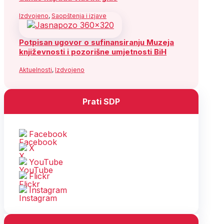
Izdvojeno
,
Saopštenja i izjave
Potpisan ugovor o sufinansiranju Muzeja
književnosti i pozorišne umjetnosti BiH
Aktuelnosti
,
Izdvojeno
Prati SDP
Facebook
X
YouTube
Flickr
Instagram