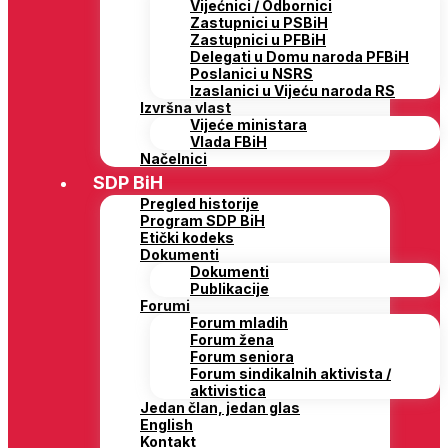
Vijećnici / Odbornici
Zastupnici u PSBiH
Zastupnici u PFBiH
Delegati u Domu naroda PFBiH
Poslanici u NSRS
Izaslanici u Vijeću naroda RS
Izvršna vlast
Vijeće ministara
Vlada FBiH
Načelnici
SDP BiH
Pregled historije
Program SDP BiH
Etički kodeks
Dokumenti
Dokumenti
Publikacije
Forumi
Forum mladih
Forum žena
Forum seniora
Forum sindikalnih aktivista /
aktivistica
Jedan član, jedan glas
English
Kontakt