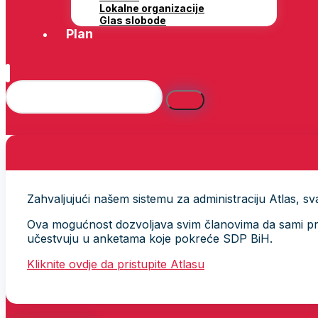
Lokalne organizacije
Glas slobode
Plan
Zahvaljujući našem sistemu za administraciju Atlas, svak
Ova mogućnost dozvoljava svim članovima da sami provj
učestvuju u anketama koje pokreće SDP BiH.
Kliknite ovdje da pristupite Atlasu