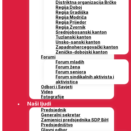
Distriktna organizacija Brčko
Regija Doboj
Regija Gradiška
Regija Modriča
Regija Prijedor
Regija Zvornik
Srednjobosanski kanton
Tuzlanski kanton
Unsko-sanski kanton
Zapadnohercegovački kanton
Zeničko-dobojski kanton
Forumi
Forum mladih
Forum žena
Forum seniora
Forum sindikalnih aktivista i
aktivistica
Odbori i Savjeti
Video
Fotografije
Naši ljudi
Predsjednik
Generalni sekretar
Zamjenici predsjednika SDP BiH
Predsjedništvo
Glavni odbor