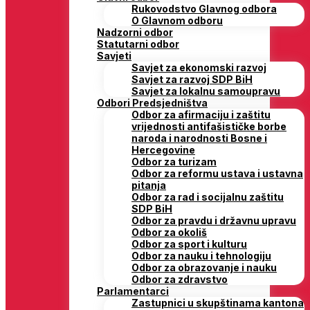
Rukovodstvo Glavnog odbora
O Glavnom odboru
Nadzorni odbor
Statutarni odbor
Savjeti
Savjet za ekonomski razvoj
Savjet za razvoj SDP BiH
Savjet za lokalnu samoupravu
Odbori Predsjedništva
Odbor za afirmaciju i zaštitu
vrijednosti antifašističke borbe
naroda i narodnosti Bosne i
Hercegovine
Odbor za turizam
Odbor za reformu ustava i ustavna
pitanja
Odbor za rad i socijalnu zaštitu
SDP BiH
Odbor za pravdu i državnu upravu
Odbor za okoliš
Odbor za sport i kulturu
Odbor za nauku i tehnologiju
Odbor za obrazovanje i nauku
Odbor za zdravstvo
Parlamentarci
Zastupnici u skupštinama kantona