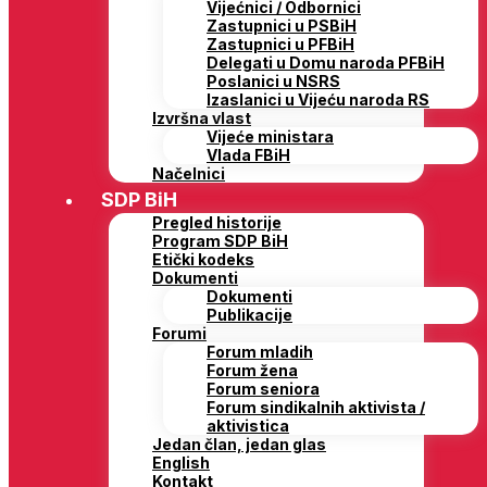
Vijećnici / Odbornici
Zastupnici u PSBiH
Zastupnici u PFBiH
Delegati u Domu naroda PFBiH
Poslanici u NSRS
Izaslanici u Vijeću naroda RS
Izvršna vlast
Vijeće ministara
Vlada FBiH
Načelnici
SDP BiH
Pregled historije
Program SDP BiH
Etički kodeks
Dokumenti
Dokumenti
Publikacije
Forumi
Forum mladih
Forum žena
Forum seniora
Forum sindikalnih aktivista /
aktivistica
Jedan član, jedan glas
English
Kontakt