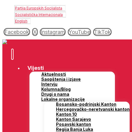
Partija Europskih Socijalista
Socijalistička Internacionala
English
Facebook
X
Instagram
YouTube
TikTok
Vijesti
Aktuelnosti
Saopštenja i izjave
Intervju
Kolumna/Blog
Drugi o nama
Lokalne organizacije
Bosansko-podrinjski Kanton
Hercegovačko-neretvanski kanton
Kanton 10
Kanton Sarajevo
Posavski kanton
Regija Banja Luka