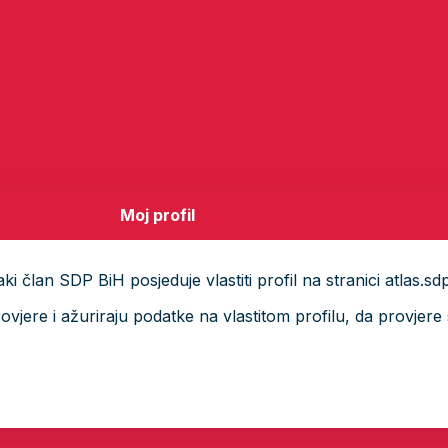
Moj profil
i član SDP BiH posjeduje vlastiti profil na stranici atlas.sd
ere i ažuriraju podatke na vlastitom profilu, da provjere s