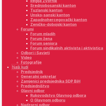
Regija Zvornik
Srednjobosanski kanton
Tuzlanski kanton
Unsko-sanski kanton
Zapadnohercegovački kanton
Zeničko-dobojski kanton
Forumi
Forum mladih
Forum žena
Forum seniora
Forum sindikalnih aktivista i aktivistica
Odbori i Savjeti
Video
Fotografije
Naši ljudi
Predsjednik
Generalni sekretar
Zamjenici predsjednika SDP BiH
Predsjedništvo
Glavni odbor
Rukovodstvo Glavnog odbora
O Glavnom odboru
Nadzorni odbor