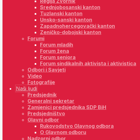
Regija Zvornik
Srednjobosanski kanton
Tuzlanski kanton
Unsko-sanski kanton
Zapadnohercegovački kanton
Zeničko-dobojski kanton
Forumi
Forum mladih
Forum žena
Forum seniora
Forum sindikalnih aktivista i aktivistica
Odbori i Savjeti
Video
Fotografije
Naši ljudi
Predsjednik
Generalni sekretar
Zamjenici predsjednika SDP BiH
Predsjedništvo
Glavni odbor
Rukovodstvo Glavnog odbora
O Glavnom odboru
Nadzorni odbor