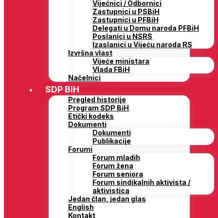
Vijećnici / Odbornici
Zastupnici u PSBiH
Zastupnici u PFBiH
Delegati u Domu naroda PFBiH
Poslanici u NSRS
Izaslanici u Vijeću naroda RS
Izvršna vlast
Vijeće ministara
Vlada FBiH
Načelnici
SDP BiH
Pregled historije
Program SDP BiH
Etički kodeks
Dokumenti
Dokumenti
Publikacije
Forumi
Forum mladih
Forum žena
Forum seniora
Forum sindikalnih aktivista /
aktivistica
Jedan član, jedan glas
English
Kontakt