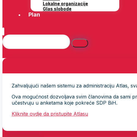
Lokalne organizacije
Glas slobode
Plan
Zahvaljujući našem sistemu za administraciju Atlas, svak
Ova mogućnost dozvoljava svim članovima da sami provj
učestvuju u anketama koje pokreće SDP BiH.
Kliknite ovdje da pristupite Atlasu