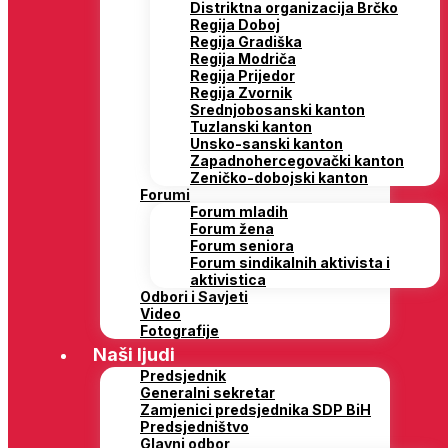
Distriktna organizacija Brčko
Regija Doboj
Regija Gradiška
Regija Modriča
Regija Prijedor
Regija Zvornik
Srednjobosanski kanton
Tuzlanski kanton
Unsko-sanski kanton
Zapadnohercegovački kanton
Zeničko-dobojski kanton
Forumi
Forum mladih
Forum žena
Forum seniora
Forum sindikalnih aktivista i
aktivistica
Odbori i Savjeti
Video
Fotografije
Naši ljudi
Predsjednik
Generalni sekretar
Zamjenici predsjednika SDP BiH
Predsjedništvo
Glavni odbor