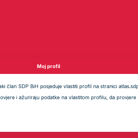
Moj profil
i član SDP BiH posjeduje vlastiti profil na stranici atlas.sd
ere i ažuriraju podatke na vlastitom profilu, da provjere s