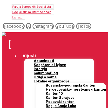
Partija Europskih Socijalista
Socijalistička Internacionala
English
Facebook
X
Instagram
YouTube
TikTok
Vijesti
Aktuelnosti
Saopštenja i izjave
Intervju
Kolumna/Blog
Drugi o nama
Lokalne organizacije
Bosansko-podrinjski Kanton
Hercegovačko-neretvanski kanton
Kanton 10
Kanton Sarajevo
Posavski kanton
Regija Banja Luka