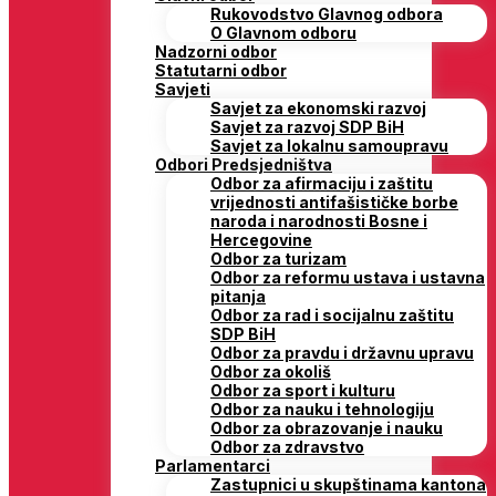
Rukovodstvo Glavnog odbora
O Glavnom odboru
Nadzorni odbor
Statutarni odbor
Savjeti
Savjet za ekonomski razvoj
Savjet za razvoj SDP BiH
Savjet za lokalnu samoupravu
Odbori Predsjedništva
Odbor za afirmaciju i zaštitu
vrijednosti antifašističke borbe
naroda i narodnosti Bosne i
Hercegovine
Odbor za turizam
Odbor za reformu ustava i ustavna
pitanja
Odbor za rad i socijalnu zaštitu
SDP BiH
Odbor za pravdu i državnu upravu
Odbor za okoliš
Odbor za sport i kulturu
Odbor za nauku i tehnologiju
Odbor za obrazovanje i nauku
Odbor za zdravstvo
Parlamentarci
Zastupnici u skupštinama kantona