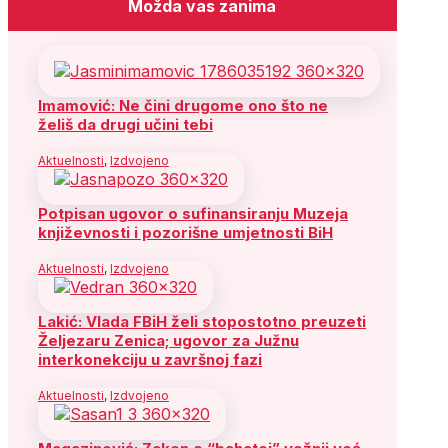
Možda vas zanima
Imamović: Ne čini drugome ono što ne
želiš da drugi učini tebi
Aktuelnosti
,
Izdvojeno
Potpisan ugovor o sufinansiranju Muzeja
književnosti i pozorišne umjetnosti BiH
Aktuelnosti
,
Izdvojeno
Lakić: Vlada FBiH želi stopostotno preuzeti
Željezaru Zenica; ugovor za Južnu
interkonekciju u završnoj fazi
Aktuelnosti
,
Izdvojeno