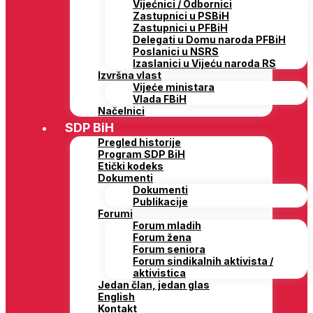
Vijećnici / Odbornici
Zastupnici u PSBiH
Zastupnici u PFBiH
Delegati u Domu naroda PFBiH
Poslanici u NSRS
Izaslanici u Vijeću naroda RS
Izvršna vlast
Vijeće ministara
Vlada FBiH
Načelnici
SDP BiH
Pregled historije
Program SDP BiH
Etički kodeks
Dokumenti
Dokumenti
Publikacije
Forumi
Forum mladih
Forum žena
Forum seniora
Forum sindikalnih aktivista /
aktivistica
Jedan član, jedan glas
English
Kontakt