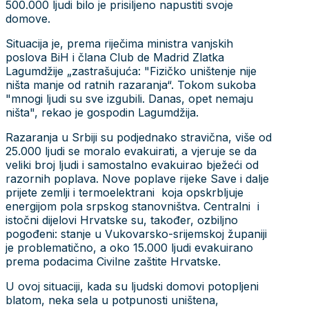
500.000 ljudi bilo je prisiljeno napustiti svoje
domove.
Situacija je, prema riječima ministra vanjskih
poslova BiH i člana Club de Madrid Zlatka
Lagumdžije „zastrašujuća: "Fizičko uništenje nije
ništa manje od ratnih razaranja“. Tokom sukoba
"mnogi ljudi su sve izgubili. Danas, opet nemaju
ništa", rekao je gospodin Lagumdžija.
Razaranja u Srbiji su podjednako stravična, više od
25.000 ljudi se moralo evakuirati, a vjeruje se da
veliki broj ljudi i samostalno evakuirao bježeći od
razornih poplava. Nove poplave rijeke Save i dalje
prijete zemlji i termoelektrani koja opskrbljuje
energijom pola srpskog stanovništva. Centralni i
istočni dijelovi Hrvatske su, također, ozbiljno
pogođeni: stanje u Vukovarsko-srijemskoj županiji
je problematično, a oko 15.000 ljudi evakuirano
prema podacima Civilne zaštite Hrvatske.
U ovoj situaciji, kada su ljudski domovi potopljeni
blatom, neka sela u potpunosti uništena,