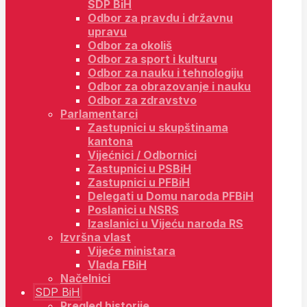
SDP BiH
Odbor za pravdu i državnu
upravu
Odbor za okoliš
Odbor za sport i kulturu
Odbor za nauku i tehnologiju
Odbor za obrazovanje i nauku
Odbor za zdravstvo
Parlamentarci
Zastupnici u skupštinama
kantona
Vijećnici / Odbornici
Zastupnici u PSBiH
Zastupnici u PFBiH
Delegati u Domu naroda PFBiH
Poslanici u NSRS
Izaslanici u Vijeću naroda RS
Izvršna vlast
Vijeće ministara
Vlada FBiH
Načelnici
SDP BiH
Pregled historije