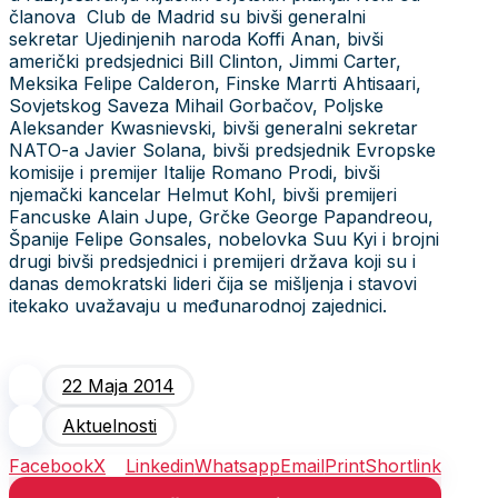
članova Club de Madrid su bivši generalni
sekretar Ujedinjenih naroda Koffi Anan, bivši
američki predsjednici Bill Clinton, Jimmi Carter,
Meksika Felipe Calderon, Finske Marrti Ahtisaari,
Sovjetskog Saveza Mihail Gorbačov, Poljske
Aleksander Kwasnievski, bivši generalni sekretar
NATO-a Javier Solana, bivši predsjednik Evropske
komisije i premijer Italije Romano Prodi, bivši
njemački kancelar Helmut Kohl, bivši premijeri
Fancuske Alain Jupe, Grčke George Papandreou,
Španije Felipe Gonsales, nobelovka Suu Kyi i brojni
drugi bivši predsjednici i premijeri država koji su i
danas demokratski lideri čija se mišljenja i stavovi
itekako uvažavaju u međunarodnoj zajednici.
22 Maja 2014
Aktuelnosti
Facebook
X
Linkedin
Whatsapp
Email
Print
Shortlink