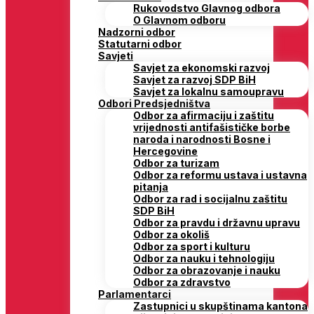
Rukovodstvo Glavnog odbora
O Glavnom odboru
Nadzorni odbor
Statutarni odbor
Savjeti
Savjet za ekonomski razvoj
Savjet za razvoj SDP BiH
Savjet za lokalnu samoupravu
Odbori Predsjedništva
Odbor za afirmaciju i zaštitu
vrijednosti antifašističke borbe
naroda i narodnosti Bosne i
Hercegovine
Odbor za turizam
Odbor za reformu ustava i ustavna
pitanja
Odbor za rad i socijalnu zaštitu
SDP BiH
Odbor za pravdu i državnu upravu
Odbor za okoliš
Odbor za sport i kulturu
Odbor za nauku i tehnologiju
Odbor za obrazovanje i nauku
Odbor za zdravstvo
Parlamentarci
Zastupnici u skupštinama kantona