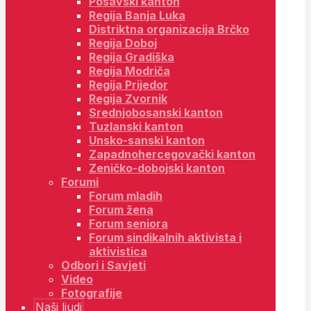
Posavski kanton
Regija Banja Luka
Distriktna organizacija Brčko
Regija Doboj
Regija Gradiška
Regija Modriča
Regija Prijedor
Regija Zvornik
Srednjobosanski kanton
Tuzlanski kanton
Unsko-sanski kanton
Zapadnohercegovački kanton
Zeničko-dobojski kanton
Forumi
Forum mladih
Forum žena
Forum seniora
Forum sindikalnih aktivista i
aktivistica
Odbori i Savjeti
Video
Fotografije
Naši ljudi