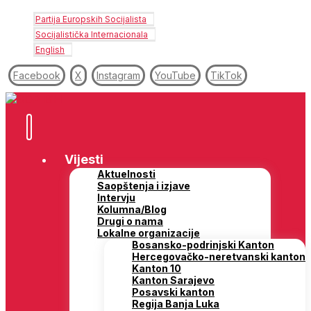
Partija Europskih Socijalista
Socijalistička Internacionala
English
Facebook
X
Instagram
YouTube
TikTok
Vijesti
Aktuelnosti
Saopštenja i izjave
Intervju
Kolumna/Blog
Drugi o nama
Lokalne organizacije
Bosansko-podrinjski Kanton
Hercegovačko-neretvanski kanton
Kanton 10
Kanton Sarajevo
Posavski kanton
Regija Banja Luka