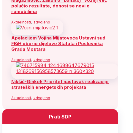
Magazinović: Zakon o “bahatoj” vožnji već
polučio rezultate, donosi se novi o
romobilima
Aktuelnosti
,
Izdvojeno
Apelacijom Vojina Mijatovoća Ustavni sud
FBiH oborio dijelove Statuta i Poslovnika
Grada Mostara
Aktuelnosti
,
Izdvojeno
Nikšić-Ginkel: Prioritet nastavak realizacije
strateških energetskih projekata
Aktuelnosti
,
Izdvojeno
Prati SDP