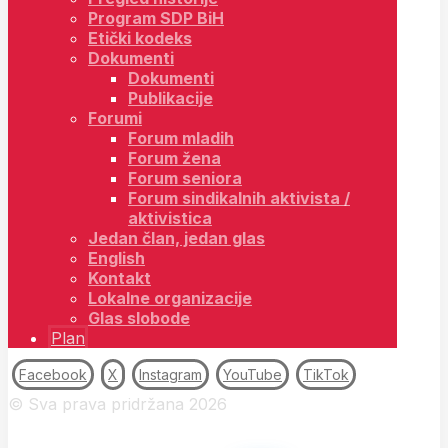
Program SDP BiH
Etički kodeks
Dokumenti
Dokumenti
Publikacije
Forumi
Forum mladih
Forum žena
Forum seniora
Forum sindikalnih aktivista /
aktivistica
Jedan član, jedan glas
English
Kontakt
Lokalne organizacije
Glas slobode
Plan
Facebook
X
Instagram
YouTube
TikTok
© Sva prava pridržana 2026