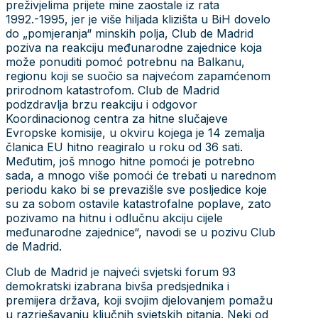
preživjelima prijete mine zaostale iz rata
1992.-1995, jer je više hiljada klizišta u BiH dovelo
do „pomjeranja“ minskih polja, Club de Madrid
poziva na reakciju međunarodne zajednice koja
može ponuditi pomoć potrebnu na Balkanu,
regionu koji se suočio sa najvećom zapamćenom
prirodnom katastrofom. Club de Madrid
podzdravlja brzu reakciju i odgovor
Koordinacionog centra za hitne slučajeve
Evropske komisije, u okviru kojega je 14 zemalja
članica EU hitno reagiralo u roku od 36 sati.
Međutim, još mnogo hitne pomoći je potrebno
sada, a mnogo više pomoći će trebati u narednom
periodu kako bi se prevazišle sve posljedice koje
su za sobom ostavile katastrofalne poplave, zato
pozivamo na hitnu i odlučnu akciju cijele
međunarodne zajednice“, navodi se u pozivu Club
de Madrid.
Club de Madrid je najveći svjetski forum 93
demokratski izabrana bivša predsjednika i
premijera država, koji svojim djelovanjem pomažu
u razrješavanju ključnih svjetskih pitanja. Neki od