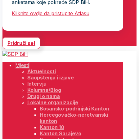
anketama koje pokreće SDP BiH.
Kliknite ovdje da pristupite Atlasu
Pridruži se!
Vijesti
Aktuelnosti
Saopštenja i izjave
Intervju
Kolumna/Blog
Drugi o nama
Lokalne organizacije
Bosansko-podrinjski Kanton
Hercegovačko-neretvanski
kanton
Kanton 10
Kanton Sarajevo