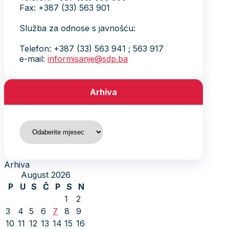
Fax: +387 (33) 563 901
Služba za odnose s javnošću:
Telefon: +387 (33) 563 941 ; 563 917
e-mail:
informisanje@sdp.ba
Arhiva
Arhiva
Arhiva
August 2026
P
U
S
Č
P
S
N
1
2
3
4
5
6
7
8
9
10
11
12
13
14
15
16