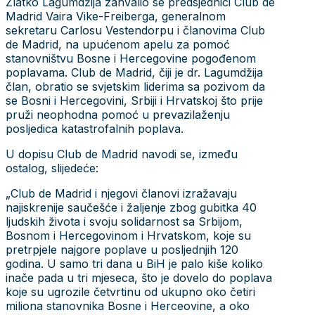
Zlatko Lagumdžija zahvalio se predsjednici Club de
Madrid Vaira Vike-Freiberga, generalnom
sekretaru Carlosu Vestendorpu i članovima Club
de Madrid, na upućenom apelu za pomoć
stanovništvu Bosne i Hercegovine pogođenom
poplavama. Club de Madrid, čiji je dr. Lagumdžija
član, obratio se svjetskim liderima sa pozivom da
se Bosni i Hercegovini, Srbiji i Hrvatskoj što prije
pruži neophodna pomoć u prevazilaženju
posljedica katastrofalnih poplava.
U dopisu Club de Madrid navodi se, između
ostalog, slijedeće:
„Club de Madrid i njegovi članovi izražavaju
najiskrenije saučešće i žaljenje zbog gubitka 40
ljudskih života i svoju solidarnost sa Srbijom,
Bosnom i Hercegovinom i Hrvatskom, koje su
pretrpjele najgore poplave u posljednjih 120
godina. U samo tri dana u BiH je palo kiše koliko
inače pada u tri mjeseca, što je dovelo do poplava
koje su ugrozile četvrtinu od ukupno oko četiri
miliona stanovnika Bosne i Herceovine, a oko