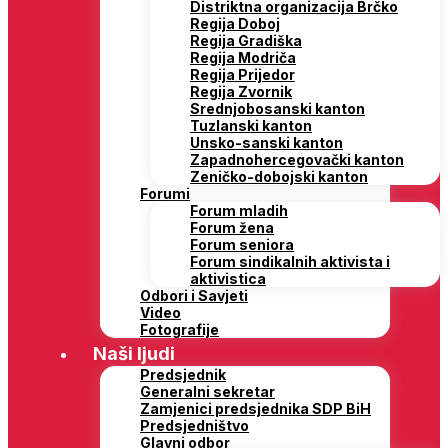
Distriktna organizacija Brčko
Regija Doboj
Regija Gradiška
Regija Modriča
Regija Prijedor
Regija Zvornik
Srednjobosanski kanton
Tuzlanski kanton
Unsko-sanski kanton
Zapadnohercegovački kanton
Zeničko-dobojski kanton
Forumi
Forum mladih
Forum žena
Forum seniora
Forum sindikalnih aktivista i
aktivistica
Odbori i Savjeti
Video
Fotografije
Naši ljudi
Predsjednik
Generalni sekretar
Zamjenici predsjednika SDP BiH
Predsjedništvo
Glavni odbor